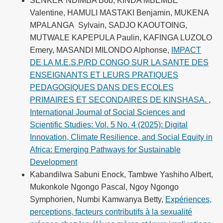
SENKER NDIMBA Bob, KINDA MBEMBE
Valentine, HAMULI MASTAKI Benjamin, MUKENA
MPALANGA Sylvain, SADJO KAOUTOING,
MUTWALE KAPEPULA Paulin, KAFINGA LUZOLO
Emery, MASANDI MILONDO Alphonse,
IMPACT
DE LA M.E.S.P/RD CONGO SUR LA SANTE DES
ENSEIGNANTS ET LEURS PRATIQUES
PEDAGOGIQUES DANS DES ECOLES
PRIMAIRES ET SECONDAIRES DE KINSHASA.
,
International Journal of Social Sciences and
Scientific Studies: Vol. 5 No. 4 (2025): Digital
Innovation, Climate Resilience, and Social Equity in
Africa: Emerging Pathways for Sustainable
Development
Kabandilwa Sabuni Enock, Tambwe Yashiho Albert,
Mukonkole Ngongo Pascal, Ngoy Ngongo
Symphorien, Numbi Kamwanya Betty,
Expériences,
perceptions, facteurs contributifs à la sexualité