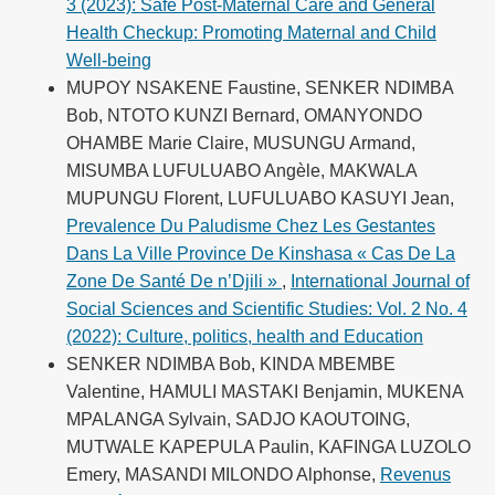
3 (2023): Safe Post-Maternal Care and General
Health Checkup: Promoting Maternal and Child
Well-being
MUPOY NSAKENE Faustine, SENKER NDIMBA
Bob, NTOTO KUNZI Bernard, OMANYONDO
OHAMBE Marie Claire, MUSUNGU Armand,
MISUMBA LUFULUABO Angèle, MAKWALA
MUPUNGU Florent, LUFULUABO KASUYI Jean,
Prevalence Du Paludisme Chez Les Gestantes
Dans La Ville Province De Kinshasa « Cas De La
Zone De Santé De n’Djili »
,
International Journal of
Social Sciences and Scientific Studies: Vol. 2 No. 4
(2022): Culture, politics, health and Education
SENKER NDIMBA Bob, KINDA MBEMBE
Valentine, HAMULI MASTAKI Benjamin, MUKENA
MPALANGA Sylvain, SADJO KAOUTOING,
MUTWALE KAPEPULA Paulin, KAFINGA LUZOLO
Emery, MASANDI MILONDO Alphonse,
Revenus