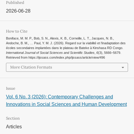
Published
2026-06-28
How to Cite
Boniface, M. M. P., Bob, S. N., Alexis, K. B., Corneille, L. T., Jacques, N. B.,
Andoche, B. M., … Paul, Y. M. J. (2026). Regard sur la viabilité et l’inadaptation des
écoles secondaires implantées dans le plateau de Bateke à Kinshasa RD Congo.
International Journal of Social Sciences and Scientific Studies
,
6
(3), 5666–5679.
Retrieved from https://ijssass.com/index.php/ijssass/article/view/496
More Citation Formats
Issue
Vol. 6 No. 3 (2026): Contemporary Challenges and
Innovations in Social Sciences and Human Development
Section
Articles