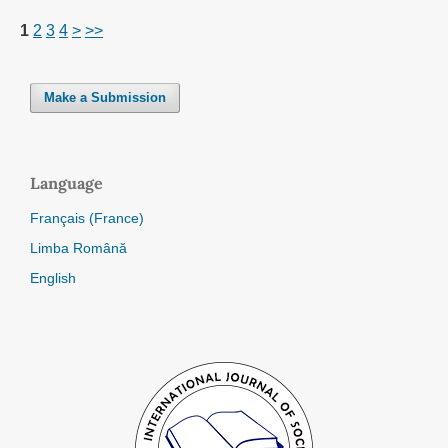
1
2
3
4
>
>>
Make a Submission
Language
Français (France)
Limba Română
English