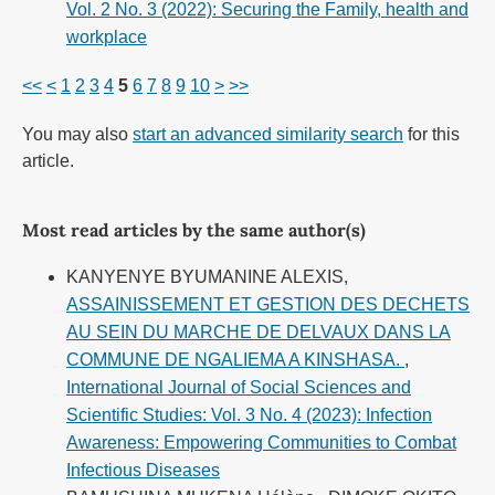
Vol. 2 No. 3 (2022): Securing the Family, health and
workplace
<<
<
1
2
3
4
5
6
7
8
9
10
>
>>
You may also
start an advanced similarity search
for this
article.
Most read articles by the same author(s)
KANYENYE BYUMANINE ALEXIS,
ASSAINISSEMENT ET GESTION DES DECHETS
AU SEIN DU MARCHE DE DELVAUX DANS LA
COMMUNE DE NGALIEMA A KINSHASA.
,
International Journal of Social Sciences and
Scientific Studies: Vol. 3 No. 4 (2023): Infection
Awareness: Empowering Communities to Combat
Infectious Diseases