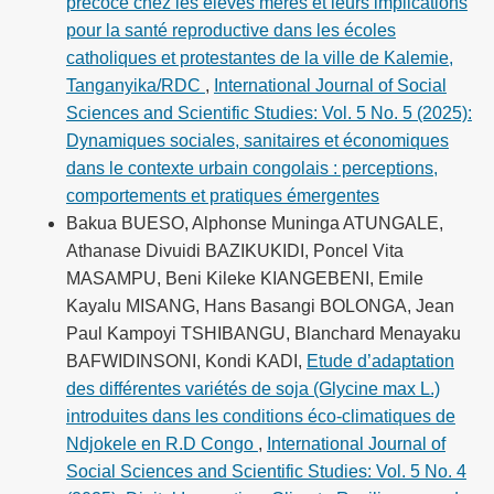
précoce chez les élèves mères et leurs implications
pour la santé reproductive dans les écoles
catholiques et protestantes de la ville de Kalemie,
Tanganyika/RDC
,
International Journal of Social
Sciences and Scientific Studies: Vol. 5 No. 5 (2025):
Dynamiques sociales, sanitaires et économiques
dans le contexte urbain congolais : perceptions,
comportements et pratiques émergentes
Bakua BUESO, Alphonse Muninga ATUNGALE,
Athanase Divuidi BAZIKUKIDI, Poncel Vita
MASAMPU, Beni Kileke KIANGEBENI, Emile
Kayalu MISANG, Hans Basangi BOLONGA, Jean
Paul Kampoyi TSHIBANGU, Blanchard Menayaku
BAFWIDINSONI, Kondi KADI,
Etude d’adaptation
des différentes variétés de soja (Glycine max L.)
introduites dans les conditions éco-climatiques de
Ndjokele en R.D Congo
,
International Journal of
Social Sciences and Scientific Studies: Vol. 5 No. 4