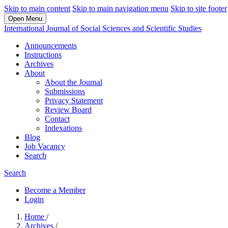
Skip to main content
Skip to main navigation menu
Skip to site footer
Open Menu
International Journal of Social Sciences and Scientific Studies
Announcements
Instructions
Archives
About
About the Journal
Submissions
Privacy Statement
Review Board
Contact
Indexations
Blog
Job Vacancy
Search
Search
Become a Member
Login
Home
/
Archives
/