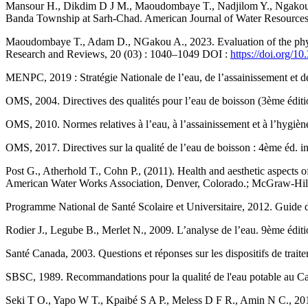
Mansour H., Dikdim D J M., Maoudombaye T., Nadjilom Y., Ngakou A.
Banda Township at Sarh-Chad. American Journal of Water Resources,
Maoudombaye T., Adam D., NGakou A., 2023. Evaluation of the physic
Research and Reviews, 20 (03) : 1040–1049 DOI :
https://doi.org/1
MENPC, 2019 : Stratégie Nationale de l’eau, de l’assainissement et de
OMS, 2004. Directives des qualités pour l’eau de boisson (3ème éditi
OMS, 2010. Normes relatives à l’eau, à l’assainissement et à l’hygièn
OMS, 2017. Directives sur la qualité de l’eau de boisson : 4ème éd. int
Post G., Atherhold T., Cohn P., (2011). Health and aesthetic aspects 
American Water Works Association, Denver, Colorado.; McGraw-Hi
Programme National de Santé Scolaire et Universitaire, 2012. Guide d’h
Rodier J., Legube B., Merlet N., 2009. L’analyse de l’eau. 9ème édit
Santé Canada, 2003. Questions et réponses sur les dispositifs de trai
SBSC, 1989. Recommandations pour la qualité de l'eau potable au Canad
Seki T O., Yapo W T., Kpaibé S A P., Meless D F R., Amin N C., 2014