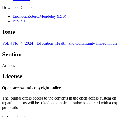
Download Citation
Endnote/Zotero/Mendeley (RIS)
BibTeX
Issue
Vol. 4 No. 4 (2024): Education, Health, and Community Impact in th
Section
Articles
License
Open access and copyright policy
The journal offers access to the contents in the open access system on
regard, authors will be asked to complete a submission card with a copy
publication.