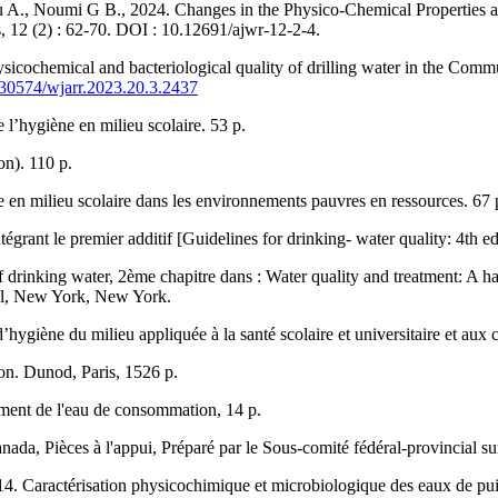
, Noumi G B., 2024. Changes in the Physico-Chemical Properties as P
 12 (2) : 62-70. DOI : 10.12691/ajwr-12-2-4.
ochemical and bacteriological quality of drilling water in the Commu
0.30574/wjarr.2023.20.3.2437
 l’hygiène en milieu scolaire. 53 p.
on). 110 p.
e en milieu scolaire dans les environnements pauvres en ressources. 67 
égrant le premier additif [Guidelines for drinking- water quality: 4th e
of drinking water, 2ème chapitre dans : Water quality and treatment: A h
ll, New York, New York.
ygiène du milieu appliquée à la santé scolaire et universitaire et aux 
ion. Dunod, Paris, 1526 p.
tement de l'eau de consommation, 14 p.
a, Pièces à l'appui, Préparé par le Sous-comité fédéral-provincial sur
. Caractérisation physicochimique et microbiologique des eaux de puits