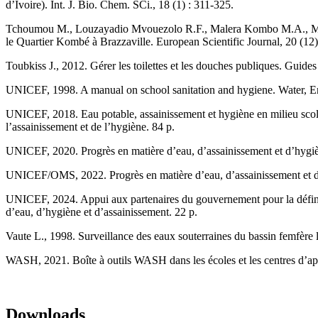
d’Ivoire). Int. J. Bio. Chem. SCi., 18 (1) : 311-325.
Tchoumou M., Louzayadio Mvouezolo R.F., Malera Kombo M.A., Mous
le Quartier Kombé à Brazzaville. European Scientific Journal, 20 (12
Toubkiss J., 2012. Gérer les toilettes et les douches publiques. Guid
UNICEF, 1998. A manual on school sanitation and hygiene. Water, En
UNICEF, 2018. Eau potable, assainissement et hygiène en milieu sco
l’assainissement et de l’hygiène. 84 p.
UNICEF, 2020. Progrès en matière d’eau, d’assainissement et d’hygi
UNICEF/OMS, 2022. Progrès en matière d’eau, d’assainissement et d’h
UNICEF, 2024. Appui aux partenaires du gouvernement pour la définiti
d’eau, d’hygiène et d’assainissement. 22 p.
Vaute L., 1998. Surveillance des eaux souterraines du bassin femfè
WASH, 2021. Boîte à outils WASH dans les écoles et les centres d’ap
Downloads