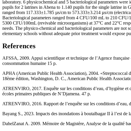
laboratory. 6 physicochemical and 5 bacteriological parameters were
pupils for 2 latrines in Abena to 1.140 pupils for the single latrine 
ranged from 117.333±1.785 µs/cm to 573.333±3.214 µs/cm (electrica
Bacteriological parameters ranged from 4 CFU/100 mL to 210 CFU/
5300 CFU/100mL (revivable microorganisms) at 37°C and 22°C respective
needs. The physico-chemical and bacteriological parameters are not so
elementary schools without adequate prior treatment would expose pupi
References
AFSSA, 2009. Appui scientifique et technique de l’Agence française de 
consommation humaine 15 p.
APHA (American Public Health Association), 2004. «Streptococcal di
18ème édition, Washington, D. C., American Public Health Associati
ATRENVIRO, 2017. Enquête sur les conditions d’eau, d’hygiène et d’a
écoles primaires publiques de N’Djamena. 47 p.
ATRENVIRO, 2016. Rapport de l’enquête sur les conditions d’eau, d’h
Bayang S., 2023. Impacts des inondations à boutalbagar II à l’est de
DahelZanat A. 2009. Mémoire de Magistère, Analyse de la qualité bact