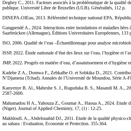
Degbey C., 2011. Facteurs associés à la problématique de la qualité 
publique. Université Libre de Bruxelles (ULB). Généralités, 112 p.
DINEPA-OIEau, 2013. Référentiel technique national EPA, République 
Gangpendé A., 2024. Interactions entre inondations et maladies liées à
Saarbrücken (Allemagne), Éditions Universitaires Européennes, 133 
ISO, 2006. Qualité de l’eau –Échantillonnage pour analyse microbio
ISSP, 2022. Étude nationale d’état des lieux sur l’eau, l’hygiène et 
JMP, 2022. Progrès en matière d’eau, d’assainissement et d’hygiène en
Kadebe Z A., Domwa F., Zebkalbe O. et Sobkika D., 2021. Contribution
N’Djamena (Tchad). Annales de l’Université de Moundou, Série A-F
Kanyenye B. Al., Maheshe S. J., Ruguduka B. S., Masandi M. A., 2023.
2587-2600.
Mahamadou H A., Yahouza Z., Goumar A., Haoua A., 2024. Etude de la
(Niger). Journal of Applied Chemistry, 17, (1) : 12-25.
Makhloufi. A., Abdelouahid DJ., 2011. Etude de la qualité physico-chi
au sahara : Evaluation, Economie et Protection. 355-364.