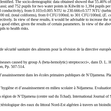
 identified. The socio-demographic data obtained showed that 55.46% o
in Gassi; and 752 pupils for two water points in Kilwilti to 1,394 pupils
l conductivity), from 0.103±0.005 NTU to 230.666±0.577 NTU (turbidi
100 mL (total coliforms), from 0 CFU/100mL to 301 CFU/100mL (
E.
c
ly. In view of these results, it would be advisable to increase the num
 good either, given the results of certain parameters. In view of the a
ls to health risks.
sécurité sanitaire des aliments pour la révision de la directive europée
seases caused by group A (beta-hemolytic) streptococci», dans D. L. 
on, Pp. 507-514.
ssainissement dans les écoles primaires publiques de N’Djamena. Plaid
ygiène et d’assainissement en milieu scolaire à Ndjamena. Evaluation
 la région de N’Djamena (centre sud du Tchad). International Journal o
ériologique des eaux du littoral Nord-Est algérien à travers un bioind