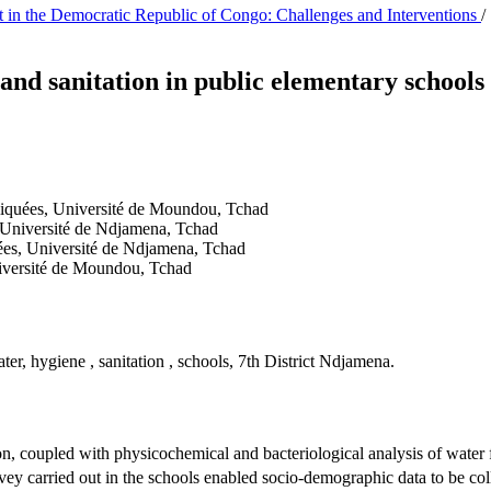
 in the Democratic Republic of Congo: Challenges and Interventions
/
e and sanitation in public elementary schoo
liquées, Université de Moundou, Tchad
, Université de Ndjamena, Tchad
ées, Université de Ndjamena, Tchad
niversité de Moundou, Tchad
ter, hygiene , sanitation , schools, 7th District Ndjamena.
tion, coupled with physicochemical and bacteriological analysis of wate
rvey carried out in the schools enabled socio-demographic data to be 