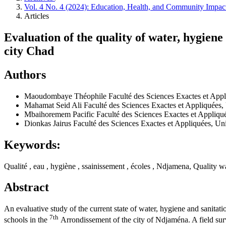
Vol. 4 No. 4 (2024): Education, Health, and Community Impact
Articles
Evaluation of the quality of water, hygien
city Chad
Authors
Maoudombaye Théophile
Faculté des Sciences Exactes et App
Mahamat Seid Ali
Faculté des Sciences Exactes et Appliquées
Mbaihoremem Pacific
Faculté des Sciences Exactes et Appliqu
Dionkas Jairus
Faculté des Sciences Exactes et Appliquées, U
Keywords:
Qualité , eau , hygiène , ssainissement , écoles , Ndjamena, Quality wa
Abstract
An evaluative study of the current state of water, hygiene and sanita
7th
schools in the
Arrondissement of the city of Ndjaména. A field su