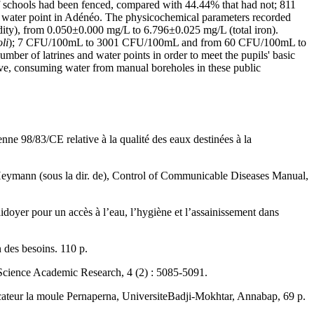
f schools had been fenced, compared with 44.44% that had not; 811
 per water point in Adénéo. The physicochemical parameters recorded
ty), from 0.050±0.000 mg/L to 6.796±0.025 mg/L (total iron).
oli
); 7 CFU/100mL to 3001 CFU/100mL and from 60 CFU/100mL to
ber of latrines and water points in order to meet the pupils' basic
bove, consuming water from manual boreholes in these public
nne 98/83/CE relative à la qualité des eaux destinées à la
Heymann (sous la dir. de), Control of Communicable Diseases Manual,
oyer pour un accès à l’eau, l’hygiène et l’assainissement dans
 des besoins. 110 p.
f Science Academic Research, 4 (2) : 5085-5091.
icateur la moule Pernaperna, UniversiteBadji-Mokhtar, Annabap, 69 p.