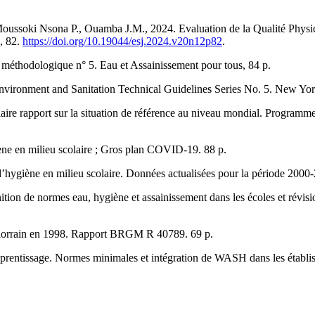
soki Nsona P., Ouamba J.M., 2024. Evaluation de la Qualité Physi
), 82.
https://doi.org/10.19044/esj.2024.v20n12p82
.
es méthodologique n° 5. Eau et Assainissement pour tous, 84 p.
vironment and Sanitation Technical Guidelines Series No. 5. New York
laire rapport sur la situation de référence au niveau mondial. Prog
ène en milieu scolaire ; Gros plan COVID-19. 88 p.
ygiène en milieu scolaire. Données actualisées pour la période 2000-
on de normes eau, hygiène et assainissement dans les écoles et révisio
re lorrain en 1998. Rapport BRGM R 40789. 69 p.
prentissage. Normes minimales et intégration de WASH dans les établiss