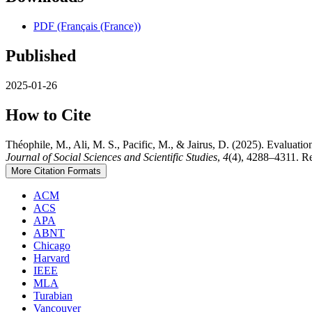
PDF (Français (France))
Published
2025-01-26
How to Cite
Théophile, M., Ali, M. S., Pacific, M., & Jairus, D. (2025). Evaluati
Journal of Social Sciences and Scientific Studies
,
4
(4), 4288–4311. Ret
More Citation Formats
ACM
ACS
APA
ABNT
Chicago
Harvard
IEEE
MLA
Turabian
Vancouver