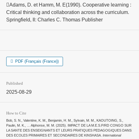
Adams, D. et Hamm, M. E(1990). Cooperative learning :
Critical thinking and collaboration across the curriculum.
Springfield, Il: Charles C. Thomas Publisher
PDF (Français (France))
Published
2025-08-29
How to Cite
Bob, S. N., Valentine, K. M., Benjamin, H. M., Sylvain, M. M., KAOUTOING, S.,
Paulin, M. K., … Alphonse, M. M. (2025). IMPACT DE LA M.E.S.P/RD CONGO SUR
LA SANTE DES ENSEIGNANTS ET LEURS PRATIQUES PEDAGOGIQUES DANS
DES ECOLES PRIMAIRES ET SECONDAIRES DE KINSHASA.
International