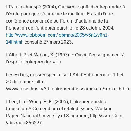
Paul Inchauspé (2004), Cultiver le goût d’entreprendre à
l’école pour que s’enracine le meilleur. Extrait d’une
conférence prononcée au Forum d’automne de la
Fondation de l’entrepreneurship, le 28 octobre 2004,
http://www.jobboom.com/jobmag/2005/v6n1/v6n1-
14f.html
] consulté 27 mars 2023.
Albert, P. et Marion, S. (1997), « Ouvrir l’enseignement à
l’esprit d’entreprendre », in
Les Echos, dossier spécial sur l’Art d’Entreprendre, 19 et
20 décembre, http :
//www.lesechos.fr/Art_entreprendre1/sommaire/somm_6.htm
Lee, L. et Wong, P.-K. (2005), Entrepreneurship
Education-A Comendium of related issues, Working
Paper, National University of Singapore, http://ssrn. Com
/abstract=856227.