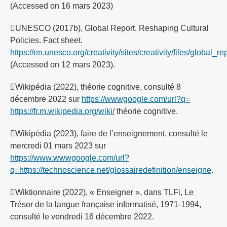
(Accessed on 16 mars 2023)
UNESCO (2017b), Global Report. Reshaping Cultural
Policies. Fact sheet.
https://en.unesco.org/creativity/sites/creativity/files/global_
(Accessed on 12 mars 2023).
Wikipédia (2022), théorie cognitive, consulté 8
décembre 2022 sur
https://wwwgoogle.com/url?q=
https://fr.m.wikipedia.org/wiki/
théorie cognitive.
Wikipédia (2023), faire de l’enseignement, consulté le
mercredi 01 mars 2023 sur
https://www.wwwgoogle.com/url?
q=https://technoscience.net/glossairedefinition/enseigne
.
Wiktionnaire (2022), « Enseigner », dans TLFi, Le
Trésor de la langue française informatisé, 1971-1994,
consulté le vendredi 16 décembre 2022.