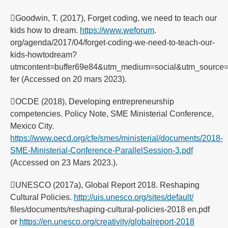
Goodwin, T. (2017), Forget coding, we need to teach our
kids how to dream.
https://www.weforum
.
org/agenda/2017/04/forget-coding-we-need-to-teach-our-
kids-howtodream?
utmcontent=buffer69e84&utm_medium=social&utm_source
fer (Accessed on 20 mars 2023).
OCDE (2018), Developing entrepreneurship
competencies. Policy Note, SME Ministerial Conference,
Mexico City.
https://www.oecd.org/cfe/smes/ministerial/documents/2018-
SME-Ministerial-Conference-ParallelSession-3.pdf
(Accessed on 23 Mars 2023.).
UNESCO (2017a), Global Report 2018. Reshaping
Cultural Policies.
http://uis.unesco.org/sites/default/
files/documents/reshaping-cultural-policies-2018 en.pdf
or
https://en.unesco.org/creativity/globalreport-2018