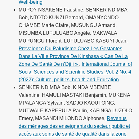
Well-being
MUPOY NSAKENE Faustine, SENKER NDIMBA
Bob, NTOTO KUNZI Bernard, OMANYONDO
OHAMBE Marie Claire, MUSUNGU Armand,
MISUMBA LUFULUABO Angèle, MAKWALA
MUPUNGU Florent, LUFULUABO KASUYI Jean,
Prevalence Du Paludisme Chez Les Gestantes
Dans La Ville Province De Kinshasa « Cas De La
Zone De Santé De n’Djili »
,
International Journal of
Social Sciences and Scientific Studies: Vol. 2 No. 4
(2022): Culture, politics, health and Education
SENKER NDIMBA Bob, KINDA MBEMBE
Valentine, HAMULI MASTAKI Benjamin, MUKENA
MPALANGA Sylvain, SADJO KAOUTOING,
MUTWALE KAPEPULA Paulin, KAFINGA LUZOLO
Emery, MASANDI MILONDO Alphonse,
Revenus
des ménages des enseignants du secteur public et
accès aux soins de santé de qualité dans la zone