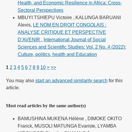
Health, and Economic Resilience in Africa: Cross-
Sectoral Perspectives
MBUYI TSHIEPU Victoire , KALUNGA BARUANI
Alexis,
LE NOM EN DROIT CONGOLAIS :
ANALYSE CRITIQUE ET PERSPECTIVE
D’AVENIR
,
International Journal of Social
Sciences and Scientific Studies: Vol. 2 No. 4 (2022):
Culture, politics, health and Education
1
2
3
4
5
6
7
8
9
10
>
>>
You may also
start an advanced similarity search
for this
article.
Most read articles by the same author(s)
BAMUSHINA MUKENA Hélène , DIMOKE OKITO
Franck, MUSOLI MATUNGA Evariste, LYAMBA