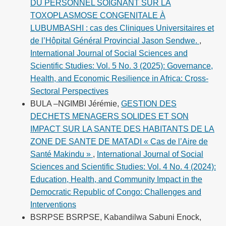
DU PERSONNEL SOIGNANT SUR LA
TOXOPLASMOSE CONGENITALE À
LUBUMBASHI : cas des Cliniques Universitaires et
de l’Hôpital Général Provincial Jason Sendwe.
,
International Journal of Social Sciences and
Scientific Studies: Vol. 5 No. 3 (2025): Governance,
Health, and Economic Resilience in Africa: Cross-
Sectoral Perspectives
BULA –NGIMBI Jérémie,
GESTION DES
DECHETS MENAGERS SOLIDES ET SON
IMPACT SUR LA SANTE DES HABITANTS DE LA
ZONE DE SANTE DE MATADI « Cas de l’Aire de
Santé Makindu »
,
International Journal of Social
Sciences and Scientific Studies: Vol. 4 No. 4 (2024):
Education, Health, and Community Impact in the
Democratic Republic of Congo: Challenges and
Interventions
BSRPSE BSRPSE, Kabandilwa Sabuni Enock,