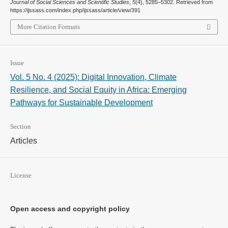
Journal of Social Sciences and Scientific Studies
,
5
(4), 5285–5302. Retrieved from
https://ijssass.com/index.php/ijssass/article/view/391
More Citation Formats
Issue
Vol. 5 No. 4 (2025): Digital Innovation, Climate
Resilience, and Social Equity in Africa: Emerging
Pathways for Sustainable Development
Section
Articles
License
Open access and copyright policy