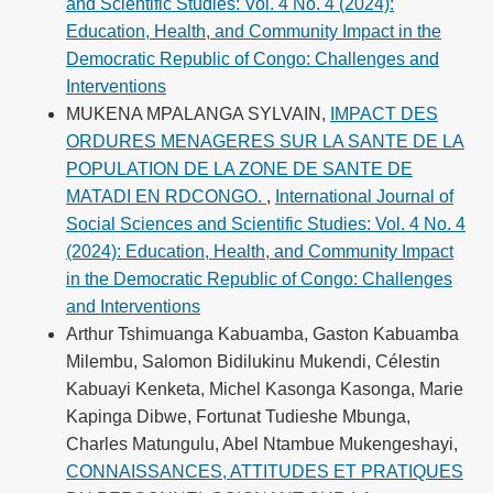
and Scientific Studies: Vol. 4 No. 4 (2024):
Education, Health, and Community Impact in the
Democratic Republic of Congo: Challenges and
Interventions
MUKENA MPALANGA SYLVAIN,
IMPACT DES
ORDURES MENAGERES SUR LA SANTE DE LA
POPULATION DE LA ZONE DE SANTE DE
MATADI EN RDCONGO.
,
International Journal of
Social Sciences and Scientific Studies: Vol. 4 No. 4
(2024): Education, Health, and Community Impact
in the Democratic Republic of Congo: Challenges
and Interventions
Arthur Tshimuanga Kabuamba, Gaston Kabuamba
Milembu, Salomon Bidilukinu Mukendi, Célestin
Kabuayi Kenketa, Michel Kasonga Kasonga, Marie
Kapinga Dibwe, Fortunat Tudieshe Mbunga,
Charles Matungulu, Abel Ntambue Mukengeshayi,
CONNAISSANCES, ATTITUDES ET PRATIQUES