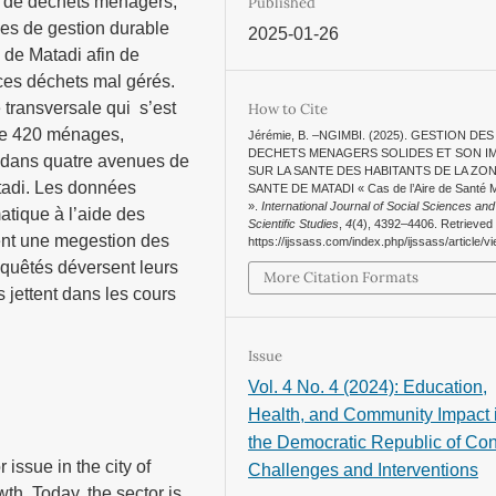
ion de déchets ménagers,
Published
gies de gestion durable
2025-01-26
 de Matadi afin de
à ces déchets mal gérés.
 transversale qui s’est
How to Cite
de 420 ménages,
Jérémie, B. –NGIMBI. (2025). GESTION DES
DECHETS MENAGERS SOLIDES ET SON I
e dans quatre avenues de
SUR LA SANTE DES HABITANTS DE LA ZO
tadi. Les données
SANTE DE MATADI « Cas de l’Aire de Santé 
».
International Journal of Social Sciences and
matique à l’aide des
Scientific Studies
,
4
(4), 4392–4406. Retrieved
ent une megestion des
https://ijssass.com/index.php/ijssass/article/v
quêtés déversent leurs
More Citation Formats
 jettent dans les cours
Issue
Vol. 4 No. 4 (2024): Education,
Health, and Community Impact 
the Democratic Republic of Co
ssue in the city of
Challenges and Interventions
th. Today, the sector is