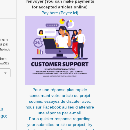
l'envoyer (You can make payments
for accepted articles online)
Pay here (Payez ici)
MPACT
NE DE
Makindu
 from
iew/319
Pour une réponse plus rapide
concernant votre article ou projet
soumis, essayez de discuter avec
nous sur Facebook au lieu d'attendre
in
une réponse par e-mail.
ngo:
For a quicker response regarding
your submitted article or project, try