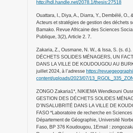
http://hdl.handle.net/2078.1/thesis:27518
Ouattara, I., Diya, A., Diarra, Y., Dembélé, O.,
Acteurs et stratégies de gestion des déchets 
Bamako. Revue Africaine des Sciences Social
Publique, 3(2), Article 2. 7.
Zakaria, Z., Ousmane, N. W., & Issa, S. (s. 
DÉCHETS SOLIDES MÉNAGERS, UN FACT
DANS LA VILLE DE KOUDOUGOU AU BURKIN
juillet 2024, à l’adresse
https://revuegeograp
content/uploads/2023/07/13_RGOL_335_ZON
ZONGO Zakaria1*, NIKIEMA Wendkouni Ousm
GESTION DES DÉCHETS SOLIDES MÉNA
D’INSALUBRITÉ DANS LA VILLE DE KOU
FASO *Laboratoire de recherche en Science
Département de Géographie, Université Norb
Faso, BP 376 Koudougou, 1Email : zongozak