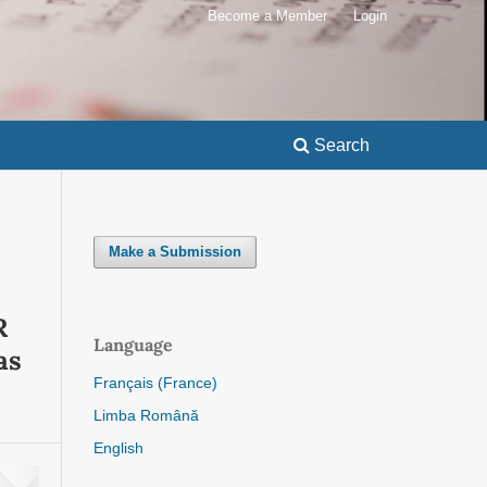
Become a Member
Login
Search
Make a Submission
R
Language
as
Français (France)
Limba Română
English