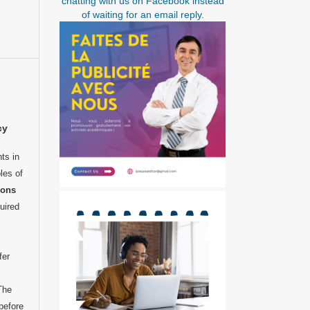
chatting with us on Facebook instead
of waiting for an email reply.
cy
ts in
les of
mons
uired
,
fer
 The
before