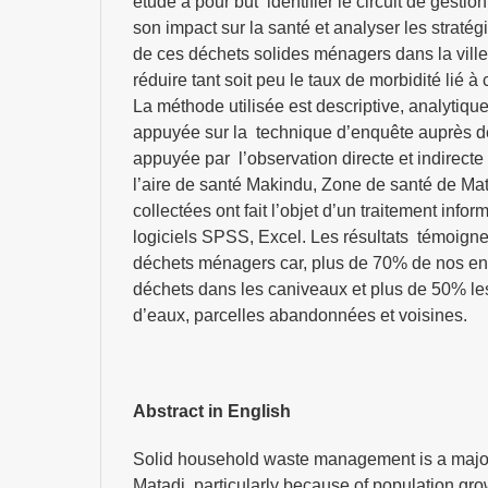
étude a pour but identifier le circuit de gest
son impact sur la santé et analyser les straté
de ces déchets solides ménagers dans la ville
réduire tant soit peu le taux de morbidité lié 
La méthode utilisée est descriptive, analytique
appuyée sur la technique d’enquête auprès 
appuyée par l’observation directe et indirect
l’aire de santé Makindu, Zone de santé de Ma
collectées ont fait l’objet d’un traitement infor
logiciels SPSS, Excel. Les résultats témoign
déchets ménagers car, plus de 70% de nos en
déchets dans les caniveaux et plus de 50% les
d’eaux, parcelles abandonnées et voisines.
Abstract in English
Solid household waste management is a major i
Matadi, particularly because of population grow