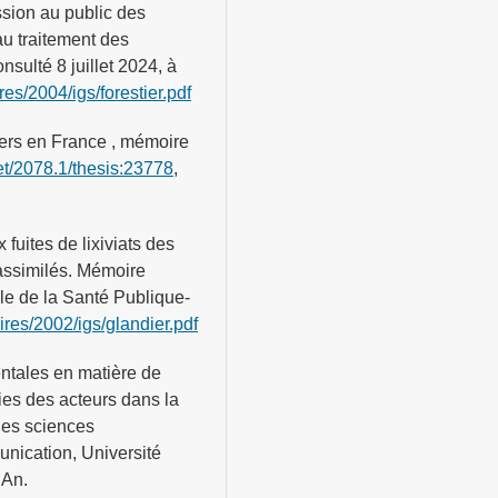
ssion au public des
au traitement des
sulté 8 juillet 2024, à
es/2004/igs/forestier.pdf
ers en France , mémoire
net/2078.1/thesis:23778
,
 fuites de lixiviats des
assimilés. Mémoire
le de la Santé Publique-
res/2002/igs/glandier.pdf
ntales en matière de
ies des acteurs dans la
es sciences
unication, Université
 An.