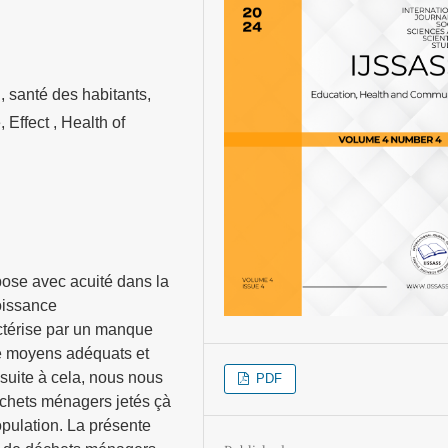
, santé des habitants,
Effect , Health of
ose avec acuité dans la
oissance
actérise par un manque
de moyens adéquats et
suite à cela, nous nous
PDF
échets ménagers jetés çà
population. La présente