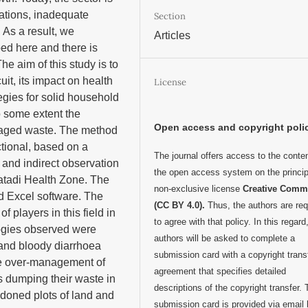
sations, inadequate
Section
 As a result, we
Articles
d here and there is
e aim of this study is to
it, its impact on health
License
gies for solid household
to some extent the
Open access and copyright poli
anaged waste. The method
ctional, based on a
The journal offers access to the conten
 and indirect observation
the open access system on the princip
atadi Health Zone. The
non-exclusive license
Creative Com
 Excel software. The
(CC BY 4.0).
Thus, the authors are req
f players in this field in
to agree with that policy. In this regard
ologies observed were
authors will be asked to complete a
 and bloody diarrhoea
submission card with a copyright trans
he over-management of
agreement that specifies detailed
 dumping their waste in
descriptions of the copyright transfer.
ndoned plots of land and
submission card is provided via email 