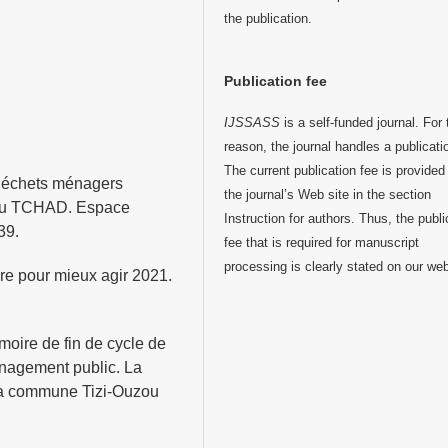
the publication.
Publication fee
IJSSASS
is a self-funded journal. For 
reason, the journal handles a publicati
The current publication fee is provided
 déchets ménagers
the journal’s Web site in the section
au TCHAD. Espace
Instruction for authors. Thus, the publi
39.
fee that is required for manuscript
processing is clearly stated on our we
re pour mieux agir 2021.
ire de fin de cycle de
anagement public. La
la commune Tizi-Ouzou