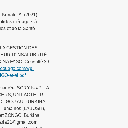
 & Konaté, A. (2021).
solides ménagers à
es et de la Santé
d.). LA GESTION DES
EUR D’INSALUBRITÉ
A FASO. Consulté 23
hieouaga.com/wp-
GO-et-al.pdf
ane*et SORY Issa*. LA
GERS, UN FACTEUR
DOUGOU AU BURKINA
s Humaines (LABOSH),
ert ZONGO, Burkina
aria21@gmail.com.