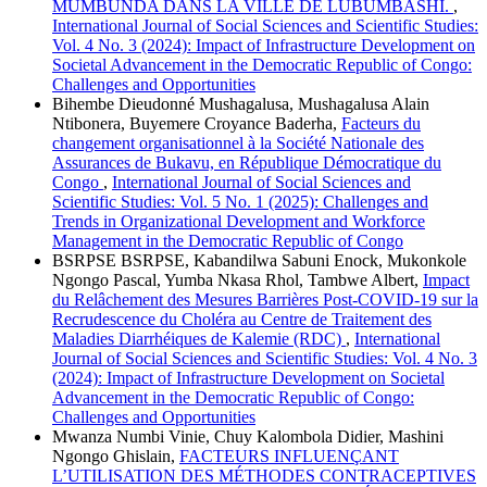
MUMBUNDA DANS LA VILLE DE LUBUMBASHI.
,
International Journal of Social Sciences and Scientific Studies:
Vol. 4 No. 3 (2024): Impact of Infrastructure Development on
Societal Advancement in the Democratic Republic of Congo:
Challenges and Opportunities
Bihembe Dieudonné Mushagalusa, Mushagalusa Alain
Ntibonera, Buyemere Croyance Baderha,
Facteurs du
changement organisationnel à la Société Nationale des
Assurances de Bukavu, en République Démocratique du
Congo
,
International Journal of Social Sciences and
Scientific Studies: Vol. 5 No. 1 (2025): Challenges and
Trends in Organizational Development and Workforce
Management in the Democratic Republic of Congo
BSRPSE BSRPSE, Kabandilwa Sabuni Enock, Mukonkole
Ngongo Pascal, Yumba Nkasa Rhol, Tambwe Albert,
Impact
du Relâchement des Mesures Barrières Post-COVID-19 sur la
Recrudescence du Choléra au Centre de Traitement des
Maladies Diarrhéiques de Kalemie (RDC)
,
International
Journal of Social Sciences and Scientific Studies: Vol. 4 No. 3
(2024): Impact of Infrastructure Development on Societal
Advancement in the Democratic Republic of Congo:
Challenges and Opportunities
Mwanza Numbi Vinie, Chuy Kalombola Didier, Mashini
Ngongo Ghislain,
FACTEURS INFLUENÇANT
L’UTILISATION DES MÉTHODES CONTRACEPTIVES