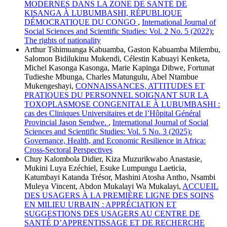
MODERNES DANS LA ZONE DE SANTÉ DE
KISANGA À LUBUMBASHI, RÉPUBLIQUE
DÉMOCRATIQUE DU CONGO
,
International Journal of
Social Sciences and Scientific Studies: Vol. 2 No. 5 (2022):
The rights of nationality
Arthur Tshimuanga Kabuamba, Gaston Kabuamba Milembu,
Salomon Bidilukinu Mukendi, Célestin Kabuayi Kenketa,
Michel Kasonga Kasonga, Marie Kapinga Dibwe, Fortunat
Tudieshe Mbunga, Charles Matungulu, Abel Ntambue
Mukengeshayi,
CONNAISSANCES, ATTITUDES ET
PRATIQUES DU PERSONNEL SOIGNANT SUR LA
TOXOPLASMOSE CONGENITALE À LUBUMBASHI :
cas des Cliniques Universitaires et de l’Hôpital Général
Provincial Jason Sendwe.
,
International Journal of Social
Sciences and Scientific Studies: Vol. 5 No. 3 (2025):
Governance, Health, and Economic Resilience in Africa:
Cross-Sectoral Perspectives
Chuy Kalombola Didier, Kiza Muzurikwabo Anastasie,
Mukini Luya Ezéchiel, Esuke Lumpungu Laeticia,
Katumbayi Katanda Trésor, Mashini Atosha Antho, Nsambi
Muleya Vincent, Abdon Mukalayi Wa Mukalayi,
ACCUEIL
DES USAGERS À LA PREMIÈRE LIGNE DES SOINS
EN MILIEU URBAIN : APPRÉCIATION ET
SUGGESTIONS DES USAGERS AU CENTRE DE
SANTÉ D’APPRENTISSAGE ET DE RECHERCHE