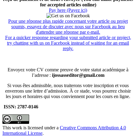
for accepted articles online)
Pay here (Payez ici)
Pour une réponse plus rapide concernant votre article ou projet
soumis, essayez de discuter avec nous sur Facebook au lieu
d'attendre une réponse par e-mail.
For a quicker response regarding your submitted article or project,
try chatting with us on Facebook instead of waiting for an email
reply.
Envoyez votre CV comme preuve de votre statut académique à
l’adresse :
ijossasseditor@gmail.com
Si vous êtes admissible, nous traiterons votre inscription et vous
enverrons une lettre d’admission. À ce stade, vous pourrez choisir
les jours et horaires qui vous conviennent pour les cours en ligne.
ISSN: 2787-0146
This work is licensed under a
Creative Commons Attribution 4.0
International License
.