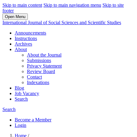
Skip to main content
Skip to main navigation menu
Skip to site
footer
Open Menu
International Journal of Social Sciences and Scientific Studies
Announcements
Instructions
Archives
About
About the Journal
Submissions
Privacy Statement
Review Board
Contact
Indexations
Blog
Job Vacancy
Search
Search
Become a Member
Login
Home
/