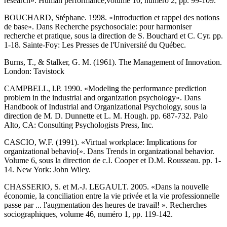
research». Human performance,volume 10, numéro 2, pp. 99-109.
BOUCHARD, Stéphane. 1998. «Introduction et rappel des notions
de base». Dans Recherche psychosociale: pour harmoniser
recherche et pratique, sous la direction de S. Bouchard et C. Cyr. pp.
1-18. Sainte-Foy: Les Presses de l'Université du Québec.
Burns, T., & Stalker, G. M. (1961). The Management of Innovation.
London: Tavistock
CAMPBELL, l.P. 1990. «Modeling the performance prediction
problem in the industrial and organization psychology». Dans
Handbook of Industrial and Organizational Psychology, sous la
direction de M. D. Dunnette et L. M. Hough. pp. 687-732. Palo
Alto, CA: Consulting Psychologists Press, Inc.
CASCIO, W.F. (1991). «Virtual workplace: Implications for
organizational behavio[». Dans Trends in organizational behavior.
Volume 6, sous la direction de c.I. Cooper et D.M. Rousseau. pp. 1-
14. New York: John Wiley.
CHASSERIO, S. et M.-J. LEGAULT. 2005. «Dans la nouvelle
économie, la conciliation entre la vie privée et la vie professionnelle
passe par ... l'augmentation des heures de travail! ». Recherches
sociographiques, volume 46, numéro 1, pp. 119-142.