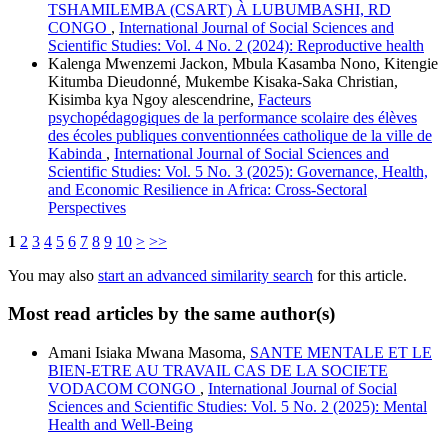
TSHAMILEMBA (CSART) À LUBUMBASHI, RD
CONGO
,
International Journal of Social Sciences and
Scientific Studies: Vol. 4 No. 2 (2024): Reproductive health
Kalenga Mwenzemi Jackon, Mbula Kasamba Nono, Kitengie
Kitumba Dieudonné, Mukembe Kisaka-Saka Christian,
Kisimba kya Ngoy alescendrine,
Facteurs
psychopédagogiques de la performance scolaire des élèves
des écoles publiques conventionnées catholique de la ville de
Kabinda
,
International Journal of Social Sciences and
Scientific Studies: Vol. 5 No. 3 (2025): Governance, Health,
and Economic Resilience in Africa: Cross-Sectoral
Perspectives
1
2
3
4
5
6
7
8
9
10
>
>>
You may also
start an advanced similarity search
for this article.
Most read articles by the same author(s)
Amani Isiaka Mwana Masoma,
SANTE MENTALE ET LE
BIEN-ETRE AU TRAVAIL CAS DE LA SOCIETE
VODACOM CONGO
,
International Journal of Social
Sciences and Scientific Studies: Vol. 5 No. 2 (2025): Mental
Health and Well-Being