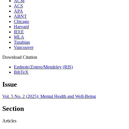
ACM
ACS
APA
ABNT
Chicago
Harvard
IEEE
MLA
Turabian
Vancouver
Download Citation
Endnote/Zotero/Mendeley (RIS)
BibTeX
Issue
Vol. 5 No. 2 (2025): Mental Health and Well-Being
Section
Articles