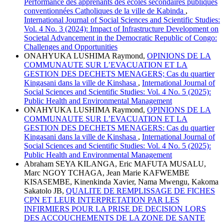
Performance des apprenants des écoles secondaires publiques
conventionnées Catholiques de la ville de Kabinda
,
International Journal of Social Sciences and Scientific Studies:
Vol. 4 No. 3 (2024): Impact of Infrastructure Development on
Societal Advancement in the Democratic Republic of Congo:
Challenges and Opportunities
ONAHYUKA LUSHIMA Raymond,
OPINIONS DE LA
COMMUNAUTE SUR L’EVACUATION ET LA
GESTION DES DECHETS MENAGERS; Cas du quartier
Kingasani dans la ville de Kinshasa
,
International Journal of
Social Sciences and Scientific Studies: Vol. 4 No. 5 (2025):
Public Health and Environmental Management
ONAHYUKA LUSHIMA Raymond,
OPINIONS DE LA
COMMUNAUTE SUR L’EVACUATION ET LA
GESTION DES DECHETS MENAGERS: Cas du quartier
Kingasani dans la ville de Kinshasa
,
International Journal of
Social Sciences and Scientific Studies: Vol. 4 No. 5 (2025):
Public Health and Environmental Management
Abraham SEYA KILANGA, Eric MAFUTA MUSALU,
Marc NGOY TCHAGA, Jean Marie KAFWEMBE
KISASEMBE, Kinenkinda Xavier, Nama Mwengu, Kakoma
Sakatolo JB,
QUALITE DE REMPLISSAGE DE FICHES
CPN ET LEUR INTERPRETATION PAR LES
INFIRMIERS POUR LA PRISE DE DECISION LORS
DES ACCOUCHEMENTS DE LA ZONE DE SANTE