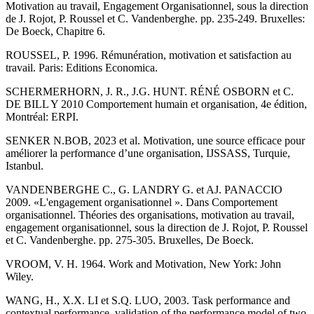
Motivation au travail, Engagement Organisationnel, sous la direction
de J. Rojot, P. Roussel et C. Vandenberghe. pp. 235-249. Bruxelles:
De Boeck, Chapitre 6.
ROUSSEL, P. 1996. Rémunération, motivation et satisfaction au
travail. Paris: Editions Economica.
SCHERMERHORN, J. R., J.G. HUNT. RÉNÉ OSBORN et C.
DE BILL Y 2010 Comportement humain et organisation, 4e édition,
Montréal: ERPI.
SENKER N.BOB, 2023 et al. Motivation, une source efficace pour
améliorer la performance d’une organisation, IJSSASS, Turquie,
Istanbul.
VANDENBERGHE C., G. LANDRY G. et AJ. PANACCIO
2009. «L'engagement organisationnel ». Dans Comportement
organisationnel. Théories des organisations, motivation au travail,
engagement organisationnel, sous la direction de J. Rojot, P. Roussel
et C. Vandenberghe. pp. 275-305. Bruxelles, De Boeck.
VROOM, V. H. 1964. Work and Motivation, New York: John
Wiley.
WANG, H., X.X. LI et S.Q. LUO, 2003. Task performance and
contextual performance, validation of the performance model of two