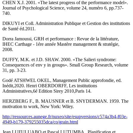
CHEN X.J. 2001. «The latest progress of the performance model».
Journal of Psychological Science, volume 24, numéro 6, pp.737-
740.
DIKUYI et Coll. Administration Publique et Gestion des institutions
de Santé éd.2011.
Dorra Jamoussi, GRH et performance : Revue de la littérature,
IHEC Carthage - 1ére année Mastère management & stratégie,
2008.
DUFFY, M.K. et J.D. SHAW. 2000. «The Salieri syndrome:
Consequences of env y in groups». Small Group Research, volume
31, pp. 3-23.
Godé ATSHWEL OKEL, Management Public approfondie, ed.
Inédit,2020. Henri OBERDORFF, Les institutions
Administratives,6é Edition Sirey 2010,Paris 14.
HERZBERG F., B. MAUSNER et B. SNYDERMAN. 1959. The
motivation to work, New York: Wiley.
http://ressources.aunege.fr/nuxeo/site/esupversions/c574a3b4-f03e-
4949-b179-379255035dca/co/grain.html
Jean LUFULUABO et Pascal LUTUMBA , Planification et