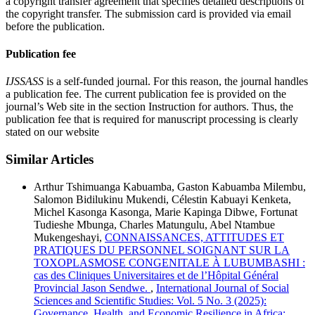
a copyright transfer agreement that specifies detailed descriptions of
the copyright transfer. The submission card is provided via email
before the publication.
Publication fee
IJSSASS
is a self-funded journal. For this reason, the journal handles
a publication fee. The current publication fee is provided on the
journal’s Web site in the section Instruction for authors. Thus, the
publication fee that is required for manuscript processing is clearly
stated on our website
Similar Articles
Arthur Tshimuanga Kabuamba, Gaston Kabuamba Milembu,
Salomon Bidilukinu Mukendi, Célestin Kabuayi Kenketa,
Michel Kasonga Kasonga, Marie Kapinga Dibwe, Fortunat
Tudieshe Mbunga, Charles Matungulu, Abel Ntambue
Mukengeshayi,
CONNAISSANCES, ATTITUDES ET
PRATIQUES DU PERSONNEL SOIGNANT SUR LA
TOXOPLASMOSE CONGENITALE À LUBUMBASHI :
cas des Cliniques Universitaires et de l’Hôpital Général
Provincial Jason Sendwe.
,
International Journal of Social
Sciences and Scientific Studies: Vol. 5 No. 3 (2025):
Governance, Health, and Economic Resilience in Africa: