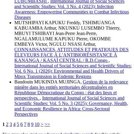
LUBUMBASHI
,
International Journal of Social Sciences
and Scientific Studies: Vol. 3 No. 4 (2023): Infection
Awareness: Empowering Communities to Combat Infectious
Diseases
MUTSHIPAYI KAPUKU Freddy, TSHIMUANGA
KABUAMBA Arthur, NKUNKU LUSEMBO Thierry,
MBUYI TSHIBAYI Jean-Perre Jean-Perre,
NGALAMULUME KAPUKU Pierre, OKOMBE
EMBEYA Victor, NGULU NSASI Arthur,
CONNAISSANCES, ATTITUDES ET PRATIQUES DES
ÉLEVEURS FACE À L’ANTIBIORÉSISTANCE À
KANANGA / KASAÏ CENTRAL / R.D.Congo
,
International Journal of Social Sciences and Scientific Studies:
Vol. 6 No. 1 (2026): Environmental and Health Drivers of
Mpox Transmission in Endemic Regions
Baudouin MUKINDA MUJINGA,
Gestion de la redevance
minière dans les entités territoriales décentralisées en
République Démocratique du Congo : état des lieux et
perspectives.
,
International Journal of Social Sciences and
Scientific Studies: Vol. 5 No. 3 (2025): Governance, Health,
and Economic Resilience in Africa: Cross-Sectoral
Perspectives
1
2
3
4
5
6
7
8
9
10
>
>>