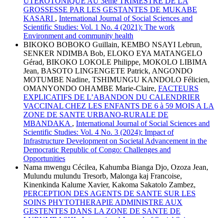
UTEROTONIQUE AU 3ème TRIMESTRE DE LA
GROSSESSE PAR LES GESTANTES DE MUKABE
KASARI
,
International Journal of Social Sciences and
Scientific Studies: Vol. 1 No. 4 (2021): The work
Environment and community health
BIKOKO BOBOKO Guillain, KEMBO NSAYI Lebrun,
SENKER NDIMBA Bob, ELOKO EYA MATANGELO
Gérad, BIKOKO LOKOLE Philippe, MOKOLO LIBIMA
Jean, BASOTO LINGENGETE Patrick, ANGONDO
MOTUMBE Nadine, TSHIMUNGU KANDOLO Félicien,
OMANYONDO OHAMBE Marie-Claire,
FACTEURS
EXPLICATIFS DE L’ABANDON DU CALENDRIER
VACCINAL CHEZ LES ENFANTS DE 6 à 59 MOIS A LA
ZONE DE SANTE URBANO-RURALE DE
MBANDAKA
,
International Journal of Social Sciences and
Scientific Studies: Vol. 4 No. 3 (2024): Impact of
Infrastructure Development on Societal Advancement in the
Democratic Republic of Congo: Challenges and
Opportunities
Nama mwengu Cécilea, Kahumba Bianga Djo, Ozoza Jean,
Mulundu mulundu Tresorb, Malonga kaj Francoise,
Kinenkinda Kalume Xavier, Kakoma Sakatolo Zambez,
PERCEPTION DES AGENTS DE SANTE SUR LES
SOINS PHYTOTHERAPIE ADMINISTRE AUX
GESTENTES DANS LA ZONE DE SANTE DE