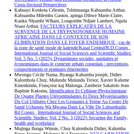
Cross-Sectoral Perspectives
Kabuayi Kenketa Célestin, Tshimuanga Kabuamba Arthur,
Kabuamba Milembu Gaston, apinga Dibwe Marie-Claire,
Kanku Nkumbi Wlliam, Longombe Ndjate Lambert, Ngulu
Nsasi Arthur,
FACTEURS EXPLICATIFS DE LA
SURVENUE DE LA TRYPANOSOMIASE HUMAINE
AFRICAINE DANS LE CONTEXTE DE SON
ELIMINATION DANS LE FOYER ENDEMIQUE ; cas de
la zone de santé rurale de katende/Kasaï Central/R.D.Congo
,
International Journal of Social Sciences and Scientific Studies:
Vol. 5 No. 5 (2025): Dynamiques sociales, sanitaires et
économiques dans le contexte urbain congolais : perceptions,
comportements et pratiques émergentes
Mwengu Cécile Nama, Byanga Kahumba joseph, Didier
Kalombola Chuy, Mulundu Mulundu Tresor, Xavier Kalume
Kinenkinda, Françoise kaj Malonga, Zambeze Sakatolo Jean
Baptiste Kakoma,
Identification Et Criblage Phytochimique
De Quatre Plantes Utérostimulantes Et Deux Myorelaxantes
Du Col Utilisées Chez Les Gestantes à Terme Au Centre De
Santé Uchungu Wa Mwana Dans La Ville De Lubumbashi,
Rd Congo
,
International Journal of Social Sciences and
Scientific Studies: Vol. 2 No. 3 (2022): Securing the Family,
health and workplace
Mujinga Ilunga Winnie, Chuy Kalombola Didier, Kalumba
Ngoy Jacques, Malonga Kaj Françoise,
VULGARISATION