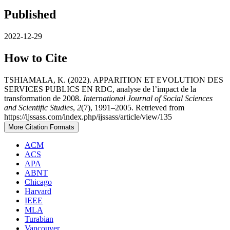
Published
2022-12-29
How to Cite
TSHIAMALA, K. (2022). APPARITION ET EVOLUTION DES
SERVICES PUBLICS EN RDC, analyse de l’impact de la
transformation de 2008.
International Journal of Social Sciences
and Scientific Studies
,
2
(7), 1991–2005. Retrieved from
https://ijssass.com/index.php/ijssass/article/view/135
More Citation Formats
ACM
ACS
APA
ABNT
Chicago
Harvard
IEEE
MLA
Turabian
Vancouver