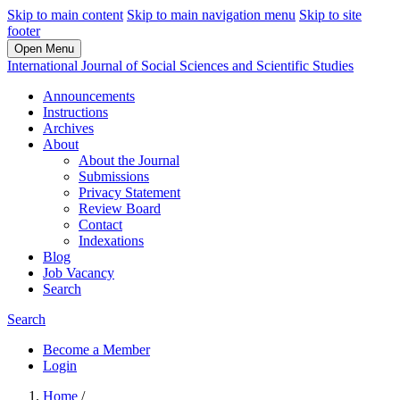
Skip to main content
Skip to main navigation menu
Skip to site
footer
Open Menu
International Journal of Social Sciences and Scientific Studies
Announcements
Instructions
Archives
About
About the Journal
Submissions
Privacy Statement
Review Board
Contact
Indexations
Blog
Job Vacancy
Search
Search
Become a Member
Login
Home
/