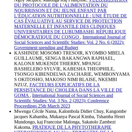
DU PROTOCOLE DE L’ALIMENTATION DU
NOURRISSON ET DU JEUNE ENFANT PAR
L’ÉDUCATION NUTRITIONNELLE : UNE ÉTUDE DE
CAS ÉVALUATIVE AU SERVICE DE PROTECTION
MATERNELLE ET INFANTILE DES CLINIQUES
UNIVERSITAIRES DE LUBUMBASHI, RÉPUBLIQUE
DÉMOCRATIQUE DU CONGO
,
International Journal of
Social Sciences and Scientific Studies: Vol. 2 No. 6 (2022):
Government spending and Budget
KASHINDE MOSOMO TRESOIR, KYOMBO MBELA
GUILLAUME, SENGA BAKANGWA RAPHAEL,
KALONJI MUKENDI THIERRY, MPANGI
BASHELEBO SYLVIE, KABESHA THEOPHILE,
TSONGO KIBENDELWA ZACHARIE, WEMBONYAMA
S OKITOSHO, MAKOSO NIMI BLAISE, NKEMBI
NZUZ,
FACTEURS EXPLICATIFS DE LA
PERSISTANCE DU CHOLERA DANS LA VILLE DE
GOMA
,
International Journal of Social Sciences and
Scientific Studies: Vol. 3 No. 2 (2023): Conference
Proceedings 25th March 2023
Mwengu Cécile Nama, Kalombola Didier Chuy, Kangombe
jacques Kabamba, Mukanya Pascal Kimba, Tshamba Henri
Mundongo, kaj Francoise Malonga, Sakatolo Zambezi
Kakoma,
PRATIQUE DE LA PHYTOTHERAPIE