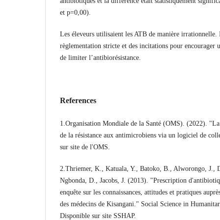
antibiotiques et la différence était statistiquement signif
et p=0,00).
Les éleveurs utilisaient les ATB de manière irrationnelle.
règlementation stricte et des incitations pour encourager
de limiter l’antibiorésistance.
References
1.Organisation Mondiale de la Santé (OMS). (2022). "La
de la résistance aux antimicrobiens via un logiciel de col
sur site de l'OMS.
2.Thriemer, K., Katuala, Y., Batoko, B., Alworongo, J., D
Ngbonda, D., Jacobs, J. (2013). "Prescription d'antibiot
enquête sur les connaissances, attitudes et pratiques aupr
des médecins de Kisangani." Social Science in Humanitar
Disponible sur site SSHAP.