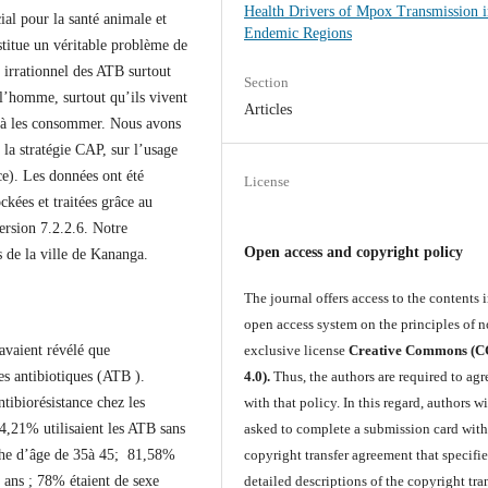
Health Drivers of Mpox Transmission i
ial pour la santé animale et
Endemic Regions
stitue un véritable problème de
e irrationnel des ATB surtout
Section
l’homme, surtout qu’ils vivent
Articles
é à les consommer. Nous avons
 la stratégie CAP, sur l’usage
ce). Les données ont été
License
ckées et traitées grâce au
version 7.2.2.6. Notre
Open access and copyright policy
s de la ville de Kananga.
The journal offers access to the contents i
open access system on the principles of n
exclusive license
Creative Commons (
avaient révélé que
4.0).
Thus, the authors are required to agr
des antibiotiques (ATB ).
with that policy. In this regard, authors wi
tibiorésistance chez les
asked to complete a submission card with
,21% utilisaient les ATB sans
copyright transfer agreement that specifie
nche d’âge de 35à 45; 81,58%
detailed descriptions of the copyright tran
 ans ; 78% étaient de sexe