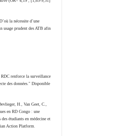
icative (OR= 4,19 ; [1,85-9,51]
 D’où la nécessite d’une
 un usage prudent des ATB afin
 RDC renforce la surveillance
lecte des données." Disponible
evlieger, H., Van Geet, C.,
iques en RD Congo : une
ès des étudiants en médecine et
ian Action Platform.