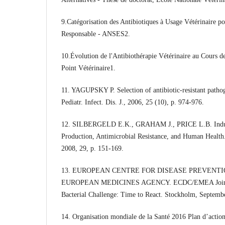
9.Catégorisation des Antibiotiques à Usage Vétérinaire po
Responsable - ANSES2.
10.Évolution de l'Antibiothérapie Vétérinaire au Cours d
Point Vétérinaire1.
11. YAGUPSKY P. Selection of antibiotic-resistant patho
Pediatr. Infect. Dis. J., 2006, 25 (10), p. 974-976.
12. SILBERGELD E.K., GRAHAM J., PRICE L.B. Indus
Production, Antimicrobial Resistance, and Human Health.
2008, 29, p. 151-169.
13. EUROPEAN CENTRE FOR DISEASE PREVENTI
EUROPEAN MEDICINES AGENCY. ECDC/EMEA Joint T
Bacterial Challenge: Time to React. Stockholm, Septemb
14. Organisation mondiale de la Santé 2016 Plan d’actio