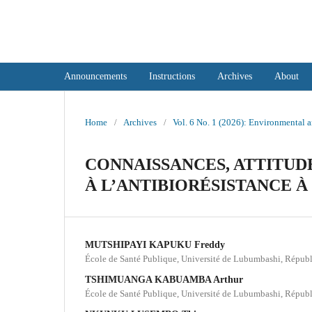
International Journal of Social Sci
Announcements
Instructions
Archives
About
Home
/
Archives
/
Vol. 6 No. 1 (2026): Environmental
CONNAISSANCES, ATTITUD
À L’ANTIBIORÉSISTANCE À 
MUTSHIPAYI KAPUKU Freddy
École de Santé Publique, Université de Lubumbashi, Répu
TSHIMUANGA KABUAMBA Arthur
École de Santé Publique, Université de Lubumbashi, Répu