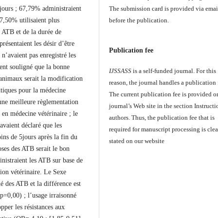
The submission card is provided via emai
jours ; 67,79% administraient
before the publication.
7,50% utilisaient plus
s ATB et de la durée de
résentaient les désir d’être
Publication fee
n’avaient pas enregistré les
ent souligné que la bonne
IJSSASS
is a self-funded journal. For this
 animaux serait la modification
reason, the journal handles a publication 
itiques pour la médecine
The current publication fee is provided o
une meilleure règlementation
journal’s Web site in the section Instructi
 en médecine vétérinaire ; le
authors. Thus, the publication fee that is
vaient déclaré que les
required for manuscript processing is clea
ns de 5jours après la fin du
stated on our website
oses des ATB serait le bon
nistraient les ATB sur base de
ion vétérinaire. Le Sexe
né des ATB et la différence est
p=0,00) ; l’usage irraisonné
opper les résistances aux