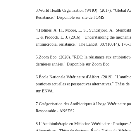
3.World Health Organization (WHO). (2017). "Global Ac
Resistance." Disponible sur site de l'OMS.
4.Holmes, A. H., Moore, L. S., Sundsfjord, A., Steinbak
... & Piddock, L. J. (2016). "Understanding the mechani
antimicrobial resistance." The Lancet, 387(10014), 176-
5.Zoom Eco. (2020). "RDC: la résistance aux antibiotiqu
dernières années." Disponible sur Zoom Eco.
6.École Nationale Vétérinaire d'Alfort. (2019). "L'antibio
pratiques actuelles et perspectives alternatives." Thèse 
sur ENVA.
7.Catégorisation des Antibiotiques à Usage Vétérinaire po
Responsable - ANSES2.
8.L'Antibiothérapie en Médecine Vétérinaire : Pratiques A
Alternatives - Thèse de doctorat, École Nationale Vétérin