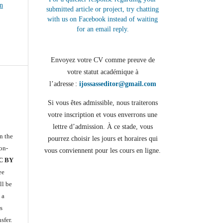
n
submitted article or project, try chatting
with us on Facebook instead of waiting
for an email reply.
Envoyez votre CV comme preuve de
votre statut académique à
l’adresse :
ijossasseditor@gmail.com
Si vous êtes admissible, nous traiterons
votre inscription et vous enverrons une
lettre d’admission. À ce stade, vous
n the
pourrez choisir les jours et horaires qui
on-
vous conviennent pour les cours en ligne.
CC BY
ee
ll be
 a
s
sfer.