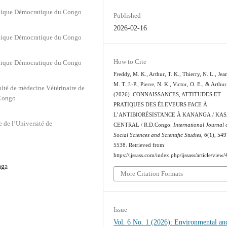
blique Démocratique du Congo
Published
2026-02-16
blique Démocratique du Congo
How to Cite
blique Démocratique du Congo
Freddy, M. K., Arthur, T. K., Thierry, N. L., Jea
M. T. J.-P., Pierre, N. K., Victor, O. E., & Arthur
ulté de médecine Vétérinaire de
(2026). CONNAISSANCES, ATTITUDES ET
 Congo
PRATIQUES DES ÉLEVEURS FACE À
L’ANTIBIORÉSISTANCE À KANANGA / KAS
 de l’Université de
CENTRAL / R.D.Congo.
International Journal 
Social Sciences and Scientific Studies
,
6
(1), 54
5538. Retrieved from
https://ijssass.com/index.php/ijssass/article/view
nga
More Citation Formats
Issue
Vol. 6 No. 1 (2026): Environmental an