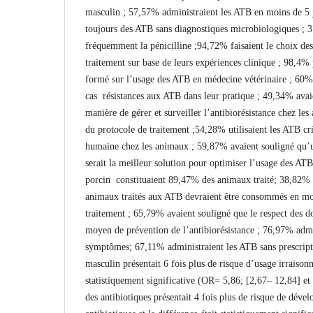
masculin ; 57,57% administraient les ATB en moins de 5 
toujours des ATB sans diagnostiques microbiologiques ; 3
fréquemment la pénicilline ;94,72% faisaient le choix de
traitement sur base de leurs expériences clinique ; 98,4% p
formé sur l’usage des ATB en médecine vétérinaire ; 60% 
cas résistances aux ATB dans leur pratique ; 49,34% avai
manière de gérer et surveiller l’antibiorésistance chez les
du protocole de traitement ;54,28% utilisaient les ATB cr
humaine chez les animaux ; 59,87% avaient souligné qu’
serait la meilleur solution pour optimiser l’usage des ATB
porcin constituaient 89,47% des animaux traité; 38,82% a
animaux traités aux ATB devraient être consommés en moi
traitement ; 65,79% avaient souligné que le respect des d
moyen de prévention de l’antibiorésistance ; 76,97% admi
symptômes; 67,11% administraient les ATB sans prescript
masculin présentait 6 fois plus de risque d’usage irraison
statistiquement significative (OR= 5,86; [2,67– 12,84] et 
des antibiotiques présentait 4 fois plus de risque de dével