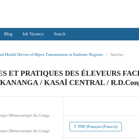
ences and Scientific Studies
Blog
Job Vacancy
Search
 and Health Drivers of Mpox Transmission in Endemic Regions
/
Articles
ES ET PRATIQUES DES ÉLEVEURS FAC
KANANGA / KASAÏ CENTRAL / R.D.Con
blique Démocratique du Congo
PDF (Français (France))
blique Démocratique du Congo