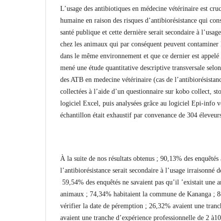
L’usage des antibiotiques en médecine vétérinaire est cruc
humaine en raison des risques d’antibiorésistance qui con
santé publique et cette dernière serait secondaire à l’usag
chez les animaux qui par conséquent peuvent contaminer 
dans le même environnement et que ce dernier est appel
mené une étude quantitative descriptive transversale selon
des ATB en medecine vétérinaire (cas de l’antibiorésistan
collectées à l’aide d’un questionnaire sur kobo collect, sto
logiciel Excel, puis analysées grâce au logiciel Epi-info 
échantillon était exhaustif par convenance de 304 éleveur
À la suite de nos résultats obtenus ; 90,13% des enquêtés 
l’antibiorésistance serait secondaire à l’usage irraisonné 
59,54% des enquêtés ne savaient pas qu’il ’existait une an
animaux ; 74,34% habitaient la commune de Kananga ; 84
vérifier la date de péremption ; 26,32% avaient une tra
avaient une tranche d’expérience professionnelle de 2 à10