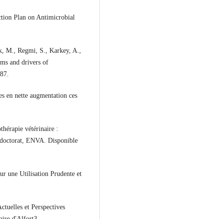
tion Plan on Antimicrobial
k, M., Regmi, S., Karkey, A.,
sms and drivers of
187.
es en nette augmentation ces
thérapie vétérinaire :
de doctorat, ENVA. Disponible
ur une Utilisation Prudente et
ctuelles et Perspectives
aire d'Alfort3.