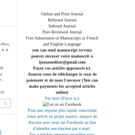
Online and Print Journal
Refereed Journal
Indexed Journal
Peer-Reviewed Journal
Free Submission of Manuscripts in French
and English Language
n-Perre,
you can send manuscript to/vous
, N. N.
pouvez envoyer votre manuscrit à
ijossasseditor@gmail.com
Payez vos articles approuvés ici.
AÏ
Assurez-vous de télécharger le reçu de
of
paiement et de nous l'envoyer (You can
97–
make payments for accepted articles
online)
/429
Pay here (Payez ici)
Pour une réponse plus rapide concernant
votre article ou projet soumis, essayez de
discuter avec nous sur Facebook au lieu
d'attendre une réponse par e-mail.
d
For a quicker response regarding your