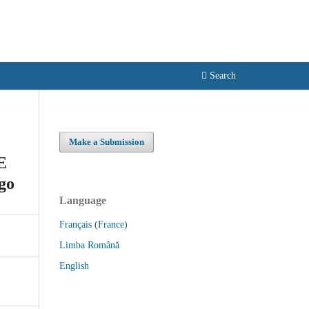
Become a Member
Login
Search
Make a Submission
E
go
Language
Français (France)
Limba Română
English