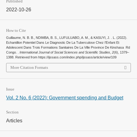
Published
2022-10-26
How to Cite
Guillaume, N. B. B., NDIMBA, B. S., LUFULUABO, A. M., & KASUYI, J. . L. (2022).
Echantillon Potentiel Dans Le Diagnostic De La Tuberculose Chez l’Enfant Et
Adolescent Dans Trois Formations Sanitaires De La Ville Province De Kinshasa Rd
Congo. .
International Journal of Social Sciences and Scientific Studies
,
2
(6), 1379–
1388. Retrieved from https://ijssass.com/index.php/ijssass/article/view/109
More Citation Formats
Issue
Vol. 2 No. 6 (2022): Government spending and Budget
Section
Articles