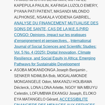
KAPEPULA PAULIN, KAFINGA LUZOLO EMERY,
PYANA PATI PATIENT, MASANDI MILONDO
ALPHONSE, NSAKALA VODIENA GABRIEL,
ANALYSE DU FINANCEMENT MUTUALISE DES
SOINS DE SANTE, CAS DE LA M.E.S.P/RD
CONGO: Opinions, impact sur les pratiques
d’enseignement et perspectives.
,
International
Journal of Social Sciences and Scientific Studies:
Vol. 5 No. 4 (2025): Digital Innovation, Climate
Resilience, and Social Equity in Africa: Emerging
Pathways for Sustainable Development
ASOBA MOKANDONGA Joseph Benjamin ,
SENKER NDIMLBA Bob, MOGALAMONDE
MONGANGELE Odon, MAKANZU HOLIBAMA
Déclerck, LONA LONA Arlette, NGOY WA MBUYU
Celestin, LOFUMBWA EKANGU Joseph, ELOKO
EYA MATANGELO Gérard,
ACCESSIBILITE