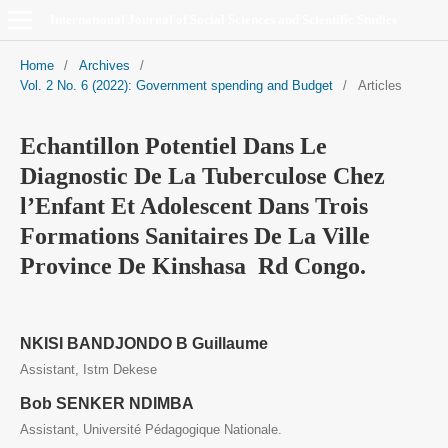
International Journal of Social Sciences and Scientific Studies
Home
/
Archives
/
Vol. 2 No. 6 (2022): Government spending and Budget
/
Articles
Echantillon Potentiel Dans Le
Diagnostic De La Tuberculose Chez
l’Enfant Et Adolescent Dans Trois
Formations Sanitaires De La Ville
Province De Kinshasa Rd Congo.
NKISI BANDJONDO B Guillaume
Assistant, Istm Dekese
Bob SENKER NDIMBA
Assistant, Université Pédagogique Nationale.