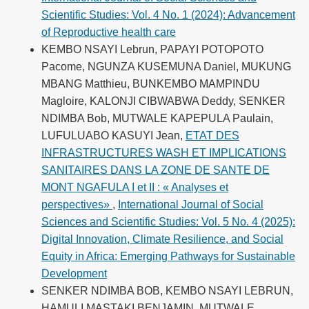
Scientific Studies: Vol. 4 No. 1 (2024): Advancement
of Reproductive health care
KEMBO NSAYI Lebrun, PAPAYI POTOPOTO
Pacome, NGUNZA KUSEMUNA Daniel, MUKUNG
MBANG Matthieu, BUNKEMBO MAMPINDU
Magloire, KALONJI CIBWABWA Deddy, SENKER
NDIMBA Bob, MUTWALE KAPEPULA Paulain,
LUFULUABO KASUYI Jean,
ETAT DES
INFRASTRUCTURES WASH ET IMPLICATIONS
SANITAIRES DANS LA ZONE DE SANTE DE
MONT NGAFULA I et II : « Analyses et
perspectives»
,
International Journal of Social
Sciences and Scientific Studies: Vol. 5 No. 4 (2025):
Digital Innovation, Climate Resilience, and Social
Equity in Africa: Emerging Pathways for Sustainable
Development
SENKER NDIMBA BOB, KEMBO NSAYI LEBRUN,
HAMULI MASTAKI BENJAMIN, MUTWALE