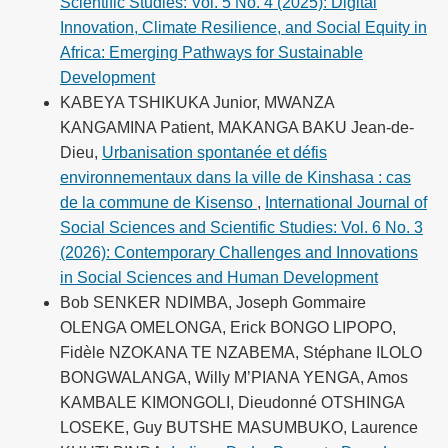
Scientific Studies: Vol. 5 No. 4 (2025): Digital
Innovation, Climate Resilience, and Social Equity in
Africa: Emerging Pathways for Sustainable
Development
KABEYA TSHIKUKA Junior, MWANZA
KANGAMINA Patient, MAKANGA BAKU Jean-de-
Dieu,
Urbanisation spontanée et défis
environnementaux dans la ville de Kinshasa : cas
de la commune de Kisenso
,
International Journal of
Social Sciences and Scientific Studies: Vol. 6 No. 3
(2026): Contemporary Challenges and Innovations
in Social Sciences and Human Development
Bob SENKER NDIMBA, Joseph Gommaire
OLENGA OMELONGA, Erick BONGO LIPOPO,
Fidèle NZOKANA TE NZABEMA, Stéphane ILOLO
BONGWALANGA, Willy M’PIANA YENGA, Amos
KAMBALE KIMONGOLI, Dieudonné OTSHINGA
LOSEKE, Guy BUTSHE MASUMBUKO, Laurence