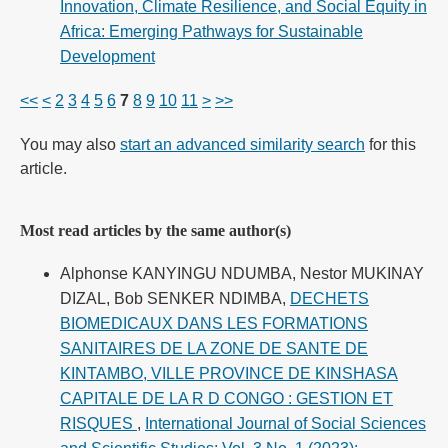
Innovation, Climate Resilience, and Social Equity in
Africa: Emerging Pathways for Sustainable
Development
<<
<
2
3
4
5
6
7
8
9
10
11
>
>>
You may also
start an advanced similarity search
for this
article.
Most read articles by the same author(s)
Alphonse KANYINGU NDUMBA, Nestor MUKINAY
DIZAL, Bob SENKER NDIMBA,
DECHETS
BIOMEDICAUX DANS LES FORMATIONS
SANITAIRES DE LA ZONE DE SANTE DE
KINTAMBO, VILLE PROVINCE DE KINSHASA
CAPITALE DE LA R D CONGO : GESTION ET
RISQUES
,
International Journal of Social Sciences