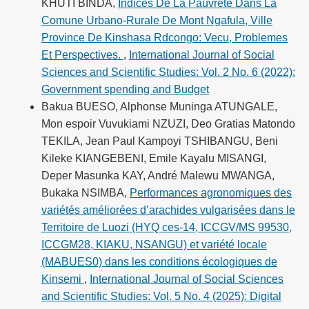
KHUTI BINDA,
Indices De La Pauvrete Dans La
Comune Urbano-Rurale De Mont Ngafula, Ville
Province De Kinshasa Rdcongo: Vecu, Problemes
Et Perspectives.
,
International Journal of Social
Sciences and Scientific Studies: Vol. 2 No. 6 (2022):
Government spending and Budget
Bakua BUESO, Alphonse Muninga ATUNGALE,
Mon espoir Vuvukiami NZUZI, Deo Gratias Matondo
TEKILA, Jean Paul Kampoyi TSHIBANGU, Beni
Kileke KIANGEBENI, Emile Kayalu MISANGI,
Deper Masunka KAY, André Malewu MWANGA,
Bukaka NSIMBA,
Performances agronomiques des
variétés améliorées d’arachides vulgarisées dans le
Territoire de Luozi (HYQ ces-14, ICCGV/MS 99530,
ICCGM28, KIAKU, NSANGU) et variété locale
(MABUES0) dans les conditions écologiques de
Kinsemi
,
International Journal of Social Sciences
and Scientific Studies: Vol. 5 No. 4 (2025): Digital