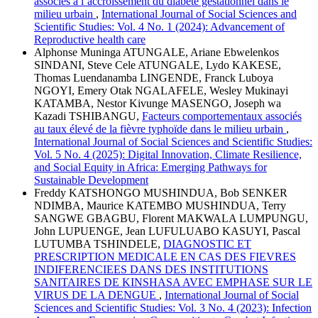
associés à l’accroissement du diabète gestationnel dans le
milieu urbain
,
International Journal of Social Sciences and
Scientific Studies: Vol. 4 No. 1 (2024): Advancement of
Reproductive health care
Alphonse Muninga ATUNGALE, Ariane Ebwelenkos
SINDANI, Steve Cele ATUNGALE, Lydo KAKESE,
Thomas Luendanamba LINGENDE, Franck Luboya
NGOYI, Emery Otak NGALAFELE, Wesley Mukinayi
KATAMBA, Nestor Kivunge MASENGO, Joseph wa
Kazadi TSHIBANGU,
Facteurs comportementaux associés
au taux élevé de la fièvre typhoïde dans le milieu urbain
,
International Journal of Social Sciences and Scientific Studies:
Vol. 5 No. 4 (2025): Digital Innovation, Climate Resilience,
and Social Equity in Africa: Emerging Pathways for
Sustainable Development
Freddy KATSHONGO MUSHINDUA, Bob SENKER
NDIMBA, Maurice KATEMBO MUSHINDUA, Terry
SANGWE GBAGBU, Florent MAKWALA LUMPUNGU,
John LUPUENGE, Jean LUFULUABO KASUYI, Pascal
LUTUMBA TSHINDELE,
DIAGNOSTIC ET
PRESCRIPTION MEDICALE EN CAS DES FIEVRES
INDIFERENCIEES DANS DES INSTITUTIONS
SANITAIRES DE KINSHASA AVEC EMPHASE SUR LE
VIRUS DE LA DENGUE
,
International Journal of Social
Sciences and Scientific Studies: Vol. 3 No. 4 (2023): Infection