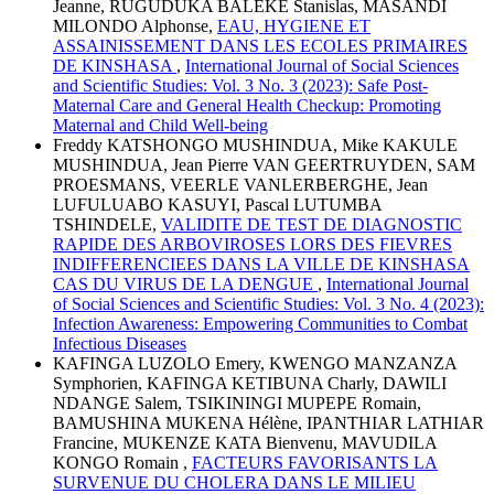
Jeanne, RUGUDUKA BALEKE Stanislas, MASANDI
MILONDO Alphonse,
EAU, HYGIENE ET
ASSAINISSEMENT DANS LES ECOLES PRIMAIRES
DE KINSHASA
,
International Journal of Social Sciences
and Scientific Studies: Vol. 3 No. 3 (2023): Safe Post-
Maternal Care and General Health Checkup: Promoting
Maternal and Child Well-being
Freddy KATSHONGO MUSHINDUA, Mike KAKULE
MUSHINDUA, Jean Pierre VAN GEERTRUYDEN, SAM
PROESMANS, VEERLE VANLERBERGHE, Jean
LUFULUABO KASUYI, Pascal LUTUMBA
TSHINDELE,
VALIDITE DE TEST DE DIAGNOSTIC
RAPIDE DES ARBOVIROSES LORS DES FIEVRES
INDIFFERENCIEES DANS LA VILLE DE KINSHASA
CAS DU VIRUS DE LA DENGUE
,
International Journal
of Social Sciences and Scientific Studies: Vol. 3 No. 4 (2023):
Infection Awareness: Empowering Communities to Combat
Infectious Diseases
KAFINGA LUZOLO Emery, KWENGO MANZANZA
Symphorien, KAFINGA KETIBUNA Charly, DAWILI
NDANGE Salem, TSIKININGI MUPEPE Romain,
BAMUSHINA MUKENA Hélène, IPANTHIAR LATHIAR
Francine, MUKENZE KATA Bienvenu, MAVUDILA
KONGO Romain ,
FACTEURS FAVORISANTS LA
SURVENUE DU CHOLERA DANS LE MILIEU