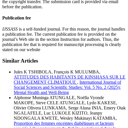
the copyright transfer. The submission card is provided via email
before the publication.
Publication fee
IJSSASS
is a self-funded journal. For this reason, the journal handles
a publication fee. The current publication fee is provided on the
journal’s Web site in the section Instruction for authors. Thus, the
publication fee that is required for manuscript processing is clearly
stated on our website
Similar Articles
Jules K TSHIBOLA, François K MULUMBA,
ATTITUDES DES HABITANTS DE KINSHASA SUR LE
CHANGEMENT CLIMATIQUE
,
International Journal of
Social Sciences and Scientific Studies: Vol. 5 No. 2 (2025):
Mental Health and Well-Being
Alphonse Muninga ATUNGALE, Noëlla Vyonde
MAKOPE, Steve CELE ATUNGALE, Lydo KAKESE,
Olivier Olivera LUNKAMA, Serge Aluna INIA, Emery Otak
NGALAFELE, Luc LUKOLE KIZITO, Jeanpy
NDONGALA KWETE, Wesley Mukinayi KATAMBA,
Proportion des femmes enceintes diabétiques et facteurs