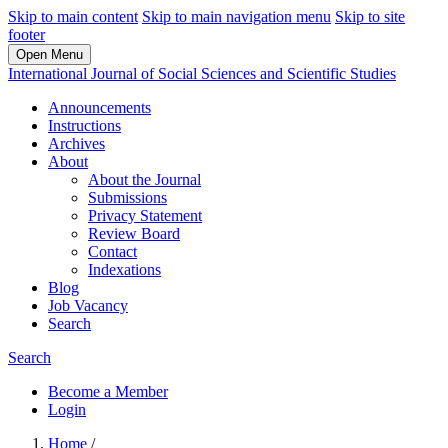
Skip to main content
Skip to main navigation menu
Skip to site
footer
Open Menu
International Journal of Social Sciences and Scientific Studies
Announcements
Instructions
Archives
About
About the Journal
Submissions
Privacy Statement
Review Board
Contact
Indexations
Blog
Job Vacancy
Search
Search
Become a Member
Login
Home
/