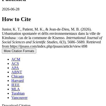
2026-06-28
How to Cite
Junior, K. T., Patient, M. K., & Jean-de-Dieu, M. B. (2026).
Urbanisation spontanée et défis environnementaux dans la ville de
Kinshasa : cas de la commune de Kisenso.
International Journal of
Social Sciences and Scientific Studies
,
6
(3), 5686–5689. Retrieved
from https://ijssass.com/index.php/ijssass/article/view/498
More Citation Formats
ACM
ACS
APA
ABNT
Chicago
Harvard
IEEE
MLA
Turabian
Vancouver
Download Citation