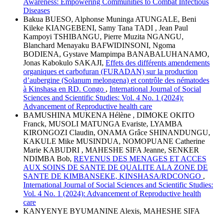
Awareness: Empowering Communities to Combat Infectious
Diseases
Bakua BUESO, Alphonse Muninga ATUNGALE, Beni
Kileke KIANGEBENI, Samy Tana TADI , Jean Paul
Kampoyi TSHIBANGU, Pierre Muzita NGANGU,
Blanchard Menayaku BAFWIDINSONI, Ngoma
BODIENA, Gystave Mampimpa BANABALUHANAMO,
Jonas Kabokulo SAKAJI,
Effets des différents amendements
organiques et carbofuran (FURADAN) sur la production
d’aubergine (Solanum melongena) et contrôle des nématodes
à Kinshasa en RD. Congo
,
International Journal of Social
Sciences and Scientific Studies: Vol. 4 No. 1 (2024):
Advancement of Reproductive health care
BAMUSHINA MUKENA Hélène , DIMOKE OKITO
Franck, MUSOLI MATUNGA Evariste, LYAMBA
KIRONGOZI Claudin, ONAMA Grâce SHINANDUNGU,
KAKULE Mike MUSINDUA, NOMOPUANE Catherine
Marie KABUDRI , MAHESHE SIFA Jeanne, SENKER
NDIMBA Bob,
REVENUS DES MENAGES ET ACCES
AUX SOINS DE SANTE DE QUALITE ALA ZONE DE
SANTE DE KIMBANSEKE, KINSHASA/RDCONGO
,
International Journal of Social Sciences and Scientific Studies:
Vol. 4 No. 1 (2024): Advancement of Reproductive health
care
KANYENYE BYUMANINE Alexis, MAHESHE SIFA