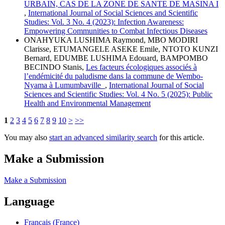
URBAIN, CAS DE LA ZONE DE SANTE DE MASINA I
,
International Journal of Social Sciences and Scientific
Studies: Vol. 3 No. 4 (2023): Infection Awareness:
Empowering Communities to Combat Infectious Diseases
ONAHYUKA LUSHIMA Raymond, MBO MODIRI
Clarisse, ETUMANGELE ASEKE Emile, NTOTO KUNZI
Bernard, EDUMBE LUSHIMA Edouard, BAMPOMBO
BECINDO Stanis,
Les facteurs écologiques associés à
l’endémicité du paludisme dans la commune de Wembo-
Nyama à Lumumbaville
,
International Journal of Social
Sciences and Scientific Studies: Vol. 4 No. 5 (2025): Public
Health and Environmental Management
1
2
3
4
5
6
7
8
9
10
>
>>
You may also
start an advanced similarity search
for this article.
Make a Submission
Make a Submission
Language
Français (France)