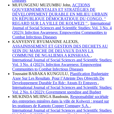
Diseases
MUFUNGENU MUZUMBU John,
ACTIONS
GOUVERNEMENTALES ET STRATÉGIES DE
DÉVELOPPEMENT DURABLE EN MILIEU URBAIN
EN RÉPUBLIQUE DÉMOCRATIQUE DU CONGO. ‘‘
REGARD SUR LA VILLE DE KOLWEZI ’’
,
International
Journal of Social Sciences and Scientific Studies: Vol. 3 No. 4
(2023): Infection Awareness: Empowering Communities to
Combat Infectious Diseases
KANYENYE BYUMANINE ALEXIS,
ASSAINISSEMENT ET GESTION DES DECHETS AU
SEIN DU MARCHE DE DELVAUX DANS LA
COMMUNE DE NGALIEMA A KINSHASA.
,
International Journal of Social Sciences and Scientific Studies:
Vol. 3 No. 4 (2023): Infection Awareness: Empowering
Communities to Combat Infectious Diseases
Toussaint BABAKA KUNGULU,
Planification Budgetaire
Axee Sur Les Resultats Pour l’Atteinte Des Objectifs De
Developpement Durable En Rdc: Atouts Et Entraves
,
International Journal of Social Sciences and Scientific Studies:
Vol. 2 No. 6 (2022): Government spending and Budget
MUKINDA MUJINGA Baudouin,
Responsabilité sociétale
des entreprises minières dans la ville de Kolwezi : regard sur
les pratiques de Kamoto Copper Company S.A.
,
International Journal of Social Sciences and Scientific Studies: