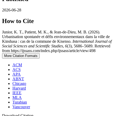
2026-06-28
How to Cite
Junior, K. T., Patient, M. K., & Jean-de-Dieu, M. B. (2026).
Urbanisation spontanée et défis environnementaux dans la ville de
Kinshasa : cas de la commune de Kisenso.
International Journal of
Social Sciences and Scientific Studies
,
6
(3), 5686–5689. Retrieved
from https://ijssass.com/index.php/ijssass/article/view/498
More Citation Formats
ACM
ACS
APA
ABNT
Chicago
Harvard
IEEE
MLA
Turabian
Vancouver
Download Citation