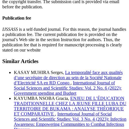
the copyright transfer. The submission card is provided via email
before the publication.
Publication fee
IJSSASS
is a self-funded journal. For this reason, the journal handles
a publication fee. The current publication fee is provided on the
journal’s Web site in the section Instruction for authors. Thus, the
publication fee that is required for manuscript processing is clearly
stated on our website
Similar Articles
KASAY MUHIRA Serges,
La temporalité face aux qualités
d’une secrétaire de direction au sein de la Société Nationale
d’Electricité SA en RD Congo
,
International Journal of
Social Sciences and Scientific Studies: Vol. 2 No. 6 (2022):
Government spending and Budget
KAYUMBA NSOBA Gracia,
ENJEU DE L’ÉDUCATION
TRADITIONNELLE CHEZ LA JEUNE FILLE LUBA DU
TERRITOIRE DE BUKAMA : ANALYSE THÉORIQUE
ET COMPARATIVE
,
International Journal of Social
Sciences and Scientific Studies: Vol. 3 No. 4 (2023): Infection
Awareness: Empowering Communities to Combat Infectious