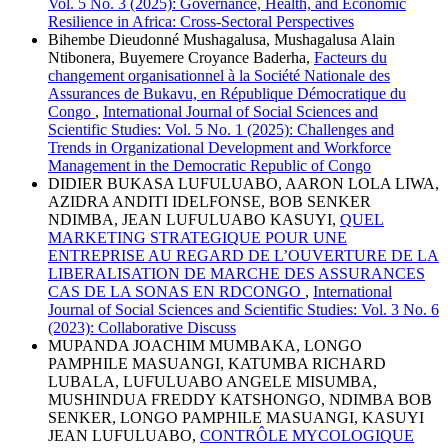
Vol. 5 No. 3 (2025): Governance, Health, and Economic
Resilience in Africa: Cross-Sectoral Perspectives
Bihembe Dieudonné Mushagalusa, Mushagalusa Alain
Ntibonera, Buyemere Croyance Baderha,
Facteurs du
changement organisationnel à la Société Nationale des
Assurances de Bukavu, en République Démocratique du
Congo
,
International Journal of Social Sciences and
Scientific Studies: Vol. 5 No. 1 (2025): Challenges and
Trends in Organizational Development and Workforce
Management in the Democratic Republic of Congo
DIDIER BUKASA LUFULUABO, AARON LOLA LIWA,
AZIDRA ANDITI IDELFONSE, BOB SENKER
NDIMBA, JEAN LUFULUABO KASUYI,
QUEL
MARKETING STRATEGIQUE POUR UNE
ENTREPRISE AU REGARD DE L’OUVERTURE DE LA
LIBERALISATION DE MARCHE DES ASSURANCES
CAS DE LA SONAS EN RDCONGO
,
International
Journal of Social Sciences and Scientific Studies: Vol. 3 No. 6
(2023): Collaborative Discuss
MUPANDA JOACHIM MUMBAKA, LONGO
PAMPHILE MASUANGI, KATUMBA RICHARD
LUBALA, LUFULUABO ANGELE MISUMBA,
MUSHINDUA FREDDY KATSHONGO, NDIMBA BOB
SENKER, LONGO PAMPHILE MASUANGI, KASUYI
JEAN LUFULUABO,
CONTRÔLE MYCOLOGIQUE