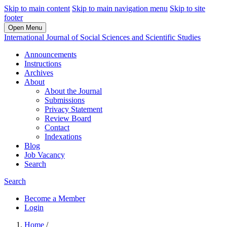
Skip to main content
Skip to main navigation menu
Skip to site
footer
Open Menu
International Journal of Social Sciences and Scientific Studies
Announcements
Instructions
Archives
About
About the Journal
Submissions
Privacy Statement
Review Board
Contact
Indexations
Blog
Job Vacancy
Search
Search
Become a Member
Login
Home
/