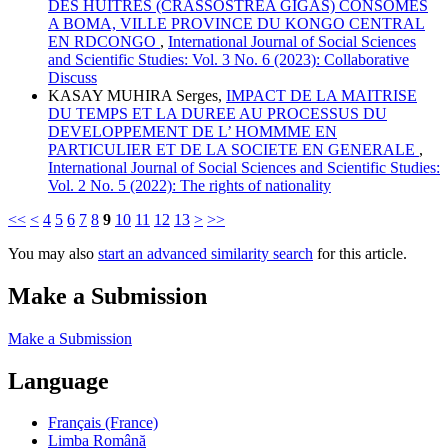
DES HUITRES (CRASSOSTREA GIGAS) CONSOMES
A BOMA, VILLE PROVINCE DU KONGO CENTRAL
EN RDCONGO
,
International Journal of Social Sciences
and Scientific Studies: Vol. 3 No. 6 (2023): Collaborative
Discuss
KASAY MUHIRA Serges,
IMPACT DE LA MAITRISE
DU TEMPS ET LA DUREE AU PROCESSUS DU
DEVELOPPEMENT DE L’ HOMMME EN
PARTICULIER ET DE LA SOCIETE EN GENERALE
,
International Journal of Social Sciences and Scientific Studies:
Vol. 2 No. 5 (2022): The rights of nationality
<<
<
4
5
6
7
8
9
10
11
12
13
>
>>
You may also
start an advanced similarity search
for this article.
Make a Submission
Make a Submission
Language
Français (France)
Limba Română