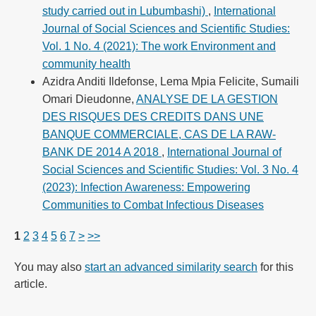
study carried out in Lubumbashi)
,
International
Journal of Social Sciences and Scientific Studies:
Vol. 1 No. 4 (2021): The work Environment and
community health
Azidra Anditi Ildefonse, Lema Mpia Felicite, Sumaili
Omari Dieudonne,
ANALYSE DE LA GESTION
DES RISQUES DES CREDITS DANS UNE
BANQUE COMMERCIALE, CAS DE LA RAW-
BANK DE 2014 A 2018
,
International Journal of
Social Sciences and Scientific Studies: Vol. 3 No. 4
(2023): Infection Awareness: Empowering
Communities to Combat Infectious Diseases
1
2
3
4
5
6
7
>
>>
You may also
start an advanced similarity search
for this
article.