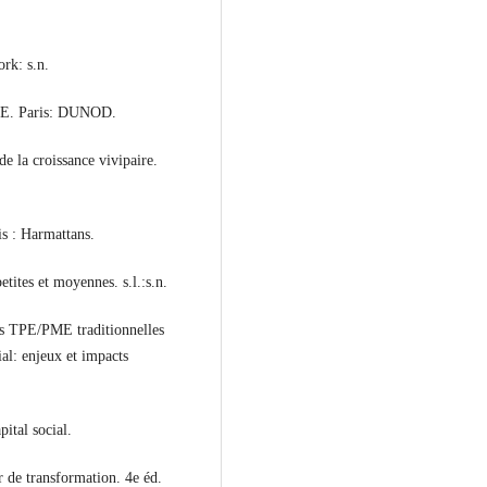
.
ork: s.n.
. Paris: DUNOD.
de la croissance vivipaire.
ris : Harmattans.
tites et moyennes. s.l.:s.n.
es TPE/PME traditionnelles
l: enjeux et impacts
pital social.
r de transformation. 4e éd.