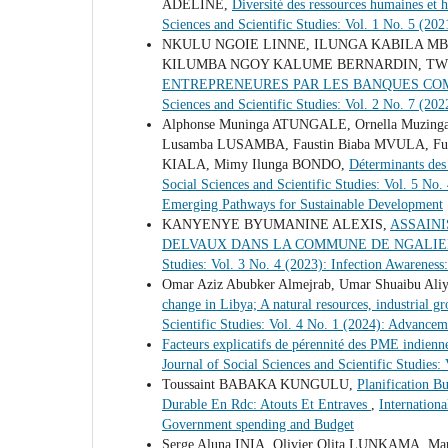
ADELINE,
Diversité des ressources humaines et 
Sciences and Scientific Studies: Vol. 1 No. 5 (
NKULU NGOIE LINNE, ILUNGA KABILA MBU
KILUMBA NGOY KALUME BERNARDIN, TW
ENTREPRENEURES PAR LES BANQUES CO
Sciences and Scientific Studies: Vol. 2 No. 
Alphonse Muninga ATUNGALE, Ornella Muzing
Lusamba LUSAMBA, Faustin Biaba MVULA, Fu
KIALA, Mimy Ilunga BONDO,
Déterminants des 
Social Sciences and Scientific Studies: Vol. 5 No.
Emerging Pathways for Sustainable Development
KANYENYE BYUMANINE ALEXIS,
ASSAINI
DELVAUX DANS LA COMMUNE DE NGALIE
Studies: Vol. 3 No. 4 (2023): Infection Awarene
Omar Aziz Abubker Almejrab, Umar Shuaibu Ali
change in Libya; A natural resources, industrial 
Scientific Studies: Vol. 4 No. 1 (2024): Advancem
Facteurs explicatifs de pérennité des PME indienne
Journal of Social Sciences and Scientific Studie
Toussaint BABAKA KUNGULU,
Planification B
Durable En Rdc: Atouts Et Entraves
,
Internationa
Government spending and Budget
Serge Aluna INIA, Olivier Olita LUNKAMA, M