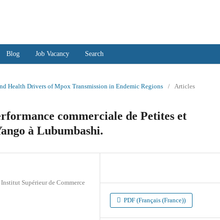
ences and Scientific Studies
Blog
Job Vacancy
Search
 and Health Drivers of Mpox Transmission in Endemic Regions
/
Articles
performance commerciale de Petites et
Yango à Lubumbashi.
s Institut Supérieur de Commerce
PDF (Français (France))