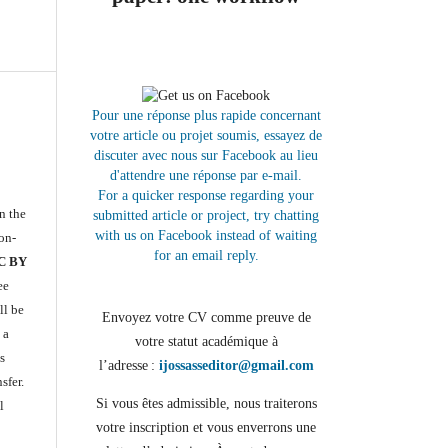
Pour une réponse plus rapide concernant
votre article ou projet soumis, essayez de
discuter avec nous sur Facebook au lieu
d'attendre une réponse par e-mail.
For a quicker response regarding your
n the
submitted article or project, try chatting
with us on Facebook instead of waiting
on-
for an email reply.
CC BY
ee
ll be
Envoyez votre CV comme preuve de
 a
votre statut académique à
s
l’adresse :
ijossasseditor@gmail.com
sfer.
Si vous êtes admissible, nous traiterons
l
votre inscription et vous enverrons une