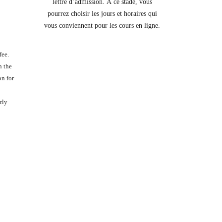
lettre d’admission. À ce stade, vous
pourrez choisir les jours et horaires qui
vous conviennent pour les cours en ligne.
fee.
n the
on for
rly