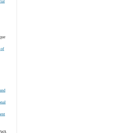
ial
que
 of
 and
onal
ent
OWA,