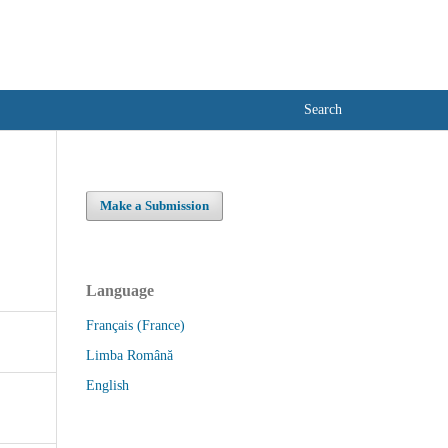
Become a Member
Login
Search
Make a Submission
Language
Français (France)
Limba Română
English