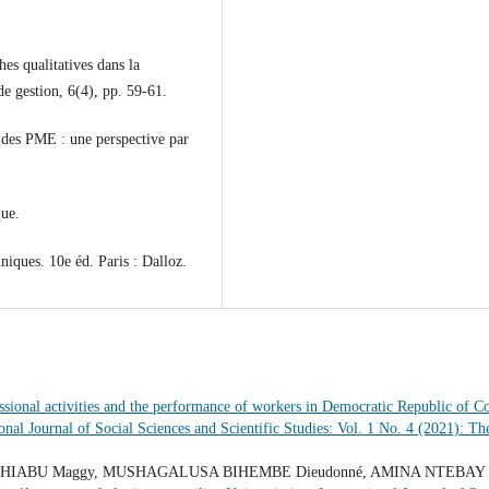
es qualitatives dans la
e gestion, 6(4), pp. 59-61.
n des PME : une perspective par
que.
iques. 10e éd. Paris : Dalloz.
ssional activities and the performance of workers in Democratic Republic of C
ional Journal of Social Sciences and Scientific Studies: Vol. 1 No. 4 (2021): Th
HIABU Maggy, MUSHAGALUSA BIHEMBE Dieudonné, AMINA NTEBAY