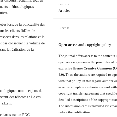
s discours recueillis, tout en
Section
éléments méthodologiques
Articles
uivra.
réées lorsque la ponctualité des
License
r les clients fidèles, le
espects dans les relations et la
 et par conséquent le volume de
Open access and copyright policy
sant la réalisation de la
The journal offers access to the contents i
open access system on the principles of n
exclusive license
Creative Commons (
4.0).
Thus, the authors are required to agr
with that policy. In this regard, authors wi
asked to complete a submission card with
echnologique comme enjeux de
copyright transfer agreement that specifie
secteur des télécoms : Le cas
detailed descriptions of the copyright tran
s.l.:s.n.
The submission card is provided via emai
before the publication.
e l'artisanat en RDC.