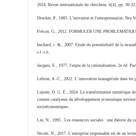
2024. Revue internationale du chercheur, 6(4), pp. 30-32
Drucker, P., 1985. L'inovation et l'entrepreunariat. Nez Y
Frécon, G., 2012. FORMULER UNE PROBLEMATIQUE
huchard, c. &., 2007. Etude du potentieltatif de la stratad
s.l.:s.n.
Jacques, E., 1977. l'enjeu de la rationalisation. 2e éd. Pa
Lebrun, A.-C., 2022. L’innovation managériale dans les pe
Lejuste, D. G. É., 2024. La transformation numérique d
comme catalyseur du développement économique territoria
socioéconomiques..
Lin, N., 1995 . Les ressources sociales : une théorie du ca
Nicole, N., 2017. L'entreprise responsable est de un levie