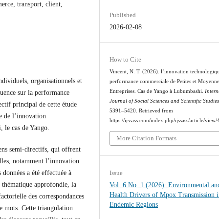
rce, transport, client,
Published
2026-02-08
How to Cite
Vincent, N. T. (2026). l’innovation technologiqu
ndividuels, organisationnels et
performance commerciale de Petites et Moyenn
Entreprises. Cas de Yango à Lubumbashi.
Intern
luence sur la performance
Journal of Social Sciences and Scientific Studie
f principal de cette étude
5391–5420. Retrieved from
e de l’innovation
https://ijssass.com/index.php/ijssass/article/view
 le cas de Yango.
More Citation Formats
ens semi-directifs, qui offrent
elles, notamment l’innovation
Issue
 données a été effectuée à
 thématique approfondie, la
Vol. 6 No. 1 (2026): Environmental an
Health Drivers of Mpox Transmission i
factorielle des correspondances
Endemic Regions
e mots. Cette triangulation