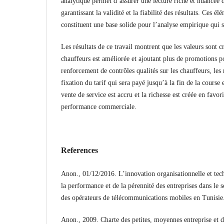
analytique permet d’assurer une lecture riche et nuancée de
garantissant la validité et la fiabilité des résultats. Ces 
constituent une base solide pour l’analyse empirique qui s
Les résultats de ce travail montrent que les valeurs sont c
chauffeurs est améliorée et ajoutant plus de promotions pou
renforcement de contrôles qualités sur les chauffeurs, les r
fixation du tarif qui sera payé jusqu’à la fin de la course
vente de service est accru et la richesse est créée en favori
performance commerciale.
References
Anon., 01/12/2016. L’innovation organisationnelle et t
la performance et de la pérennité des entreprises dans le 
des opérateurs de télécommunications mobiles en Tunisie. 
Anon., 2009. Charte des petites, moyennes entreprise et d