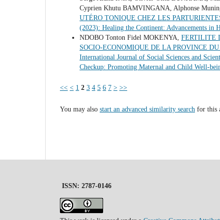
Cyprien Khutu BAMVINGANA, Alphonse Mun
UTÉRO TONIQUE CHEZ LES PARTURIENT
(2023): Healing the Continent: Advancements in H
NDOBO Tonton Fidel MOKENYA,
FERTILITE
SOCIO-ECONOMIQUE DE LA PROVINCE D
International Journal of Social Sciences and Scien
Checkup: Promoting Maternal and Child Well-bei
<<
<
1
2
3
4
5
6
7
>
>>
You may also
start an advanced similarity search
for this 
ISSN: 2787-0146