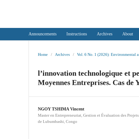
International Journal of Social Sci
Announcements
Instructions
Archives
About
Home
/
Archives
/
Vol. 6 No. 1 (2026): Environmental
l’innovation technologique et 
Moyennes Entreprises. Cas de 
NGOY TSHIMA Vincent
Master en Entrepreneuriat, Gestion et Évaluation des Projet
de Lubumbashi, Congo