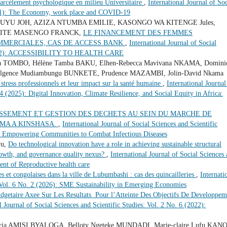
harcèlement psychologique en milieu Universitaire
,
International Journal of Soc
2021): The Economy, work place and COVID-19
YU JOH, AZIZA NTUMBA EMILIE, KASONGO WA KITENGE Jules,
ITE MASENGO FRANCK,
LE FINANCEMENT DES FEMMES
MMERCIALES, CAS DE ACCESS BANK
,
International Journal of Social
7 (2022): ACCESSIBILITY TO HEALTH CARE
a TOMBO, Hélène Tamba BAKU, Elhen-Rebecca Mavivana NKAMA, Domini
lgence Mudiambungu BUNKETE, Prudence MAZAMBI, Jolin-David Nkama
stress professionnels et leur impact sur la santé humaine
,
International Journal
 4 (2025): Digital Innovation, Climate Resilience, and Social Equity in Africa:
SSEMENT ET GESTION DES DECHETS AU SEIN DU MARCHE DE
MA A KINSHASA.
,
International Journal of Social Sciences and Scientific
ss: Empowering Communities to Combat Infectious Diseases
yu,
Do technological innovation have a role in achieving sustainable structural
growth, and governance quality nexus?
,
International Journal of Social Sciences
ent of Reproductive health care
s et congolaises dans la ville de Lubumbashi : cas des quincailleries
,
Internati
s: Vol. 6 No. 2 (2026): SME Sustainability in Emerging Economies
udgetaire Axee Sur Les Resultats Pour l’Atteinte Des Objectifs De Developpem
l Journal of Social Sciences and Scientific Studies: Vol. 2 No. 6 (2022):
aria AMISI BYALOGA, Belloty Ngeteke MUNDADI, Marie-claire Lufu KAN