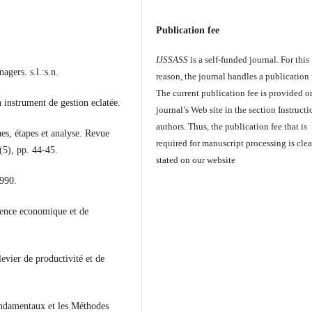
Publication fee
IJSSASS
is a self-funded journal. For this
gers. s.l.:s.n.
reason, the journal handles a publication 
The current publication fee is provided o
 instrument de gestion eclatée.
journal’s Web site in the section Instructi
authors. Thus, the publication fee that is
ues, étapes et analyse. Revue
required for manuscript processing is clea
(5), pp. 44-45.
stated on our website
1990.
ience economique et de
vier de productivité et de
ndamentaux et les Méthodes