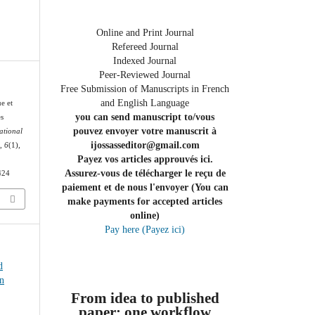
Online and Print Journal
Refereed Journal
Indexed Journal
Peer-Reviewed Journal
Free Submission of Manuscripts in French
and English Language
e et
you can send manuscript to/vous
es
pouvez envoyer votre manuscrit à
ational
ijossasseditor@gmail.com
s
,
6
(1),
Payez vos articles approuvés ici.
Assurez-vous de télécharger le reçu de
/424
paiement et de nous l'envoyer (You can
make payments for accepted articles
online)
Pay here (Payez ici)
d
n
From idea to published
paper: one workflow