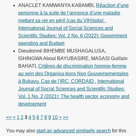
ANACLET KAMWANYA KABAMBI,
Réaction d’une
personne à la suite de l’annonce d’une maladie
mettant sa vie en péril (cas du VIH/sida)
,
International Journal of Social Sciences and
Scientific Studies: Vol. 2 No. 6 (2022): Government
spending and Budget
Dieudonné BIHEMBE MUSHAGALUSA,
ISHINGWA Aboul BAYUBASIRE, MASASI Guillain
BAHATI,
Critères de discrimination homme-femme
au sein des Organisa-tions Non Gouvernementales
à Bukavu. Cas de l’IRC, CORDAID
,
International
Journal of Social Sciences and Scientific Studies:
Vol. 1 No. 2 (2021): The health sector, economy and
development
<<
<
1
2
3
4
5
6
7
8
9
10
>
>>
You may also
start an advanced similarity search
for this