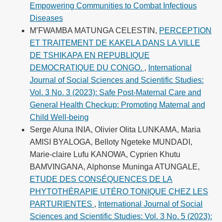
Empowering Communities to Combat Infectious
Diseases
M’FWAMBA MATUNGA CELESTIN,
PERCEPTION
ET TRAITEMENT DE KAKELA DANS LA VILLE
DE TSHIKAPA EN REPUBLIQUE
DEMOCRATIQUE DU CONGO.
,
International
Journal of Social Sciences and Scientific Studies:
Vol. 3 No. 3 (2023): Safe Post-Maternal Care and
General Health Checkup: Promoting Maternal and
Child Well-being
Serge Aluna INIA, Olivier Olita LUNKAMA, Maria
AMISI BYALOGA, Belloty Ngeteke MUNDADI,
Marie-claire Lufu KANOWA, Cyprien Khutu
BAMVINGANA, Alphonse Muninga ATUNGALE,
ETUDE DES CONSÉQUENCES DE LA
PHYTOTHÉRAPIE UTÉRO TONIQUE CHEZ LES
PARTURIENTES
,
International Journal of Social
Sciences and Scientific Studies: Vol. 3 No. 5 (2023):