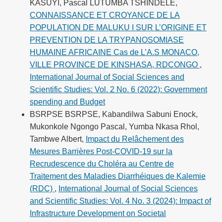
KASUYI, Pascal LUTUMBA TSHINDELE,
CONNAISSANCE ET CROYANCE DE LA
POPULATION DE MALUKU I SUR L’ORIGINE ET
PREVENTION DE LA TRYPANOSOMIASE
HUMAINE AFRICAINE Cas de L’A.S MONACO,
VILLE PROVINCE DE KINSHASA, RDCONGO
,
International Journal of Social Sciences and
Scientific Studies: Vol. 2 No. 6 (2022): Government
spending and Budget
BSRPSE BSRPSE, Kabandilwa Sabuni Enock,
Mukonkole Ngongo Pascal, Yumba Nkasa Rhol,
Tambwe Albert,
Impact du Relâchement des
Mesures Barrières Post-COVID-19 sur la
Recrudescence du Choléra au Centre de
Traitement des Maladies Diarrhéiques de Kalemie
(RDC)
,
International Journal of Social Sciences
and Scientific Studies: Vol. 4 No. 3 (2024): Impact of
Infrastructure Development on Societal