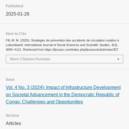
Published
2025-01-26
How to Cite
Fifi, M. M. (2025). Stratégies de prévention des accidents de circulation routière à
Lubumbashi.
International Journal of Social Sciences and Scientific Studies
,
4
(3),
4094–4121. Retrieved from https://ijssass.com/index.php/ijssass/article/view/307
More Citation Formats
Issue
Vol. 4 No. 3 (2024): Impact of Infrastructure Development
on Societal Advancement in the Democratic Republic of
Congo: Challenges and Opportunities
Section
Articles