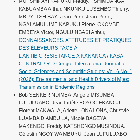
MUTSHIPAYI KAPUKU Freddy, TSHIMUANGA
KABUAMBA Arthur, NKUNKU LUSEMBO Thierry,
MBUYI TSHIBAYI Jean-Perre Jean-Perre,
NGALAMULUME KAPUKU Pierre, OKOMBE
EMBEYA Victor, NGULU NSASI Arthur,
CONNAISSANCES, ATTITUDES ET PRATIQUES
DES ÉLEVEURS FACE À
L’ANTIBIORÉSISTANCE À KANANGA / KASAÏ
CENTRAL / R.D.Congo
,
International Journal of
Social Sciences and Scientific Studies: Vol. 6 No. 1
(2026): Environmental and Health Drivers of Mpox
Transmission in Endemic Regions
Bob SENKER NDIMBA, Angèle MISUMBA
LUFULUABO, Jean Fidèle BOYOO EKANGU,
Florent MAKWALA, Arlette LONA LONA, Christvie
LUAMBA DIAMBUILA, Nicole BAGEYA
MAKENGO, Freddy KATSHONGO MUSINDUA,
Célestin NGOY WA MBUYU, Jean LUFULUABO