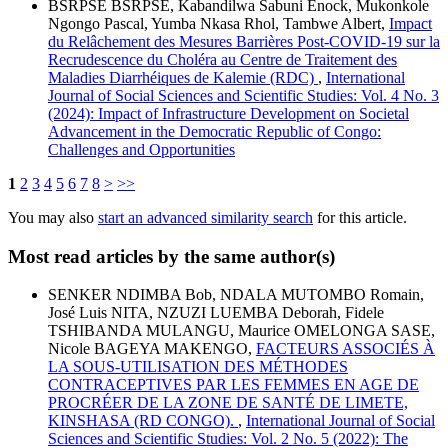
BSRPSE BSRPSE, Kabandilwa Sabuni Enock, Mukonkole
Ngongo Pascal, Yumba Nkasa Rhol, Tambwe Albert,
Impact
du Relâchement des Mesures Barrières Post-COVID-19 sur la
Recrudescence du Choléra au Centre de Traitement des
Maladies Diarrhéiques de Kalemie (RDC)
,
International
Journal of Social Sciences and Scientific Studies: Vol. 4 No. 3
(2024): Impact of Infrastructure Development on Societal
Advancement in the Democratic Republic of Congo:
Challenges and Opportunities
1
2
3
4
5
6
7
8
>
>>
You may also
start an advanced similarity search
for this article.
Most read articles by the same author(s)
SENKER NDIMBA Bob, NDALA MUTOMBO Romain,
José Luis NITA, NZUZI LUEMBA Deborah, Fidele
TSHIBANDA MULANGU, Maurice OMELONGA SASE,
Nicole BAGEYA MAKENGO,
FACTEURS ASSOCIÉS À
LA SOUS-UTILISATION DES MÉTHODES
CONTRACEPTIVES PAR LES FEMMES EN AGE DE
PROCRÉER DE LA ZONE DE SANTÉ DE LIMETE,
KINSHASA (RD CONGO).
,
International Journal of Social
Sciences and Scientific Studies: Vol. 2 No. 5 (2022): The