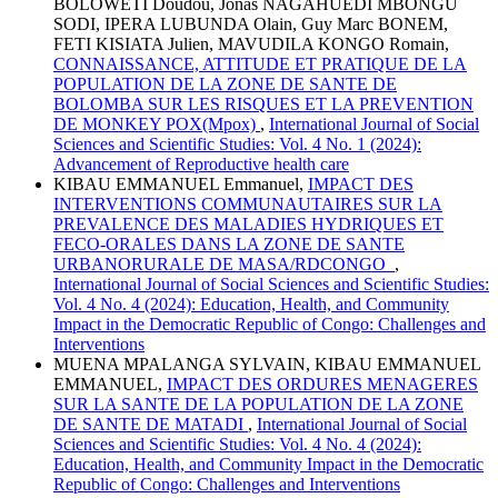
BOLOWETI Doudou, Jonas NAGAHUEDI MBONGU
SODI, IPERA LUBUNDA Olain, Guy Marc BONEM,
FETI KISIATA Julien, MAVUDILA KONGO Romain,
CONNAISSANCE, ATTITUDE ET PRATIQUE DE LA
POPULATION DE LA ZONE DE SANTE DE
BOLOMBA SUR LES RISQUES ET LA PREVENTION
DE MONKEY POX(Mpox)
,
International Journal of Social
Sciences and Scientific Studies: Vol. 4 No. 1 (2024):
Advancement of Reproductive health care
KIBAU EMMANUEL Emmanuel,
IMPACT DES
INTERVENTIONS COMMUNAUTAIRES SUR LA
PREVALENCE DES MALADIES HYDRIQUES ET
FECO-ORALES DANS LA ZONE DE SANTE
URBANORURALE DE MASA/RDCONGO
,
International Journal of Social Sciences and Scientific Studies:
Vol. 4 No. 4 (2024): Education, Health, and Community
Impact in the Democratic Republic of Congo: Challenges and
Interventions
MUENA MPALANGA SYLVAIN, KIBAU EMMANUEL
EMMANUEL,
IMPACT DES ORDURES MENAGERES
SUR LA SANTE DE LA POPULATION DE LA ZONE
DE SANTE DE MATADI
,
International Journal of Social
Sciences and Scientific Studies: Vol. 4 No. 4 (2024):
Education, Health, and Community Impact in the Democratic
Republic of Congo: Challenges and Interventions