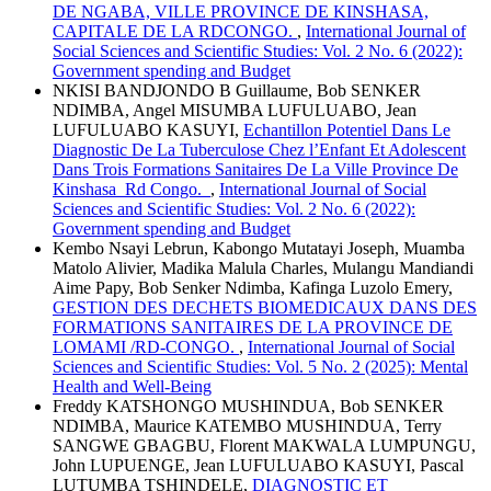
DE NGABA, VILLE PROVINCE DE KINSHASA,
CAPITALE DE LA RDCONGO.
,
International Journal of
Social Sciences and Scientific Studies: Vol. 2 No. 6 (2022):
Government spending and Budget
NKISI BANDJONDO B Guillaume, Bob SENKER
NDIMBA, Angel MISUMBA LUFULUABO, Jean
LUFULUABO KASUYI,
Echantillon Potentiel Dans Le
Diagnostic De La Tuberculose Chez l’Enfant Et Adolescent
Dans Trois Formations Sanitaires De La Ville Province De
Kinshasa Rd Congo.
,
International Journal of Social
Sciences and Scientific Studies: Vol. 2 No. 6 (2022):
Government spending and Budget
Kembo Nsayi Lebrun, Kabongo Mutatayi Joseph, Muamba
Matolo Alivier, Madika Malula Charles, Mulangu Mandiandi
Aime Papy, Bob Senker Ndimba, Kafinga Luzolo Emery,
GESTION DES DECHETS BIOMEDICAUX DANS DES
FORMATIONS SANITAIRES DE LA PROVINCE DE
LOMAMI /RD-CONGO.
,
International Journal of Social
Sciences and Scientific Studies: Vol. 5 No. 2 (2025): Mental
Health and Well-Being
Freddy KATSHONGO MUSHINDUA, Bob SENKER
NDIMBA, Maurice KATEMBO MUSHINDUA, Terry
SANGWE GBAGBU, Florent MAKWALA LUMPUNGU,
John LUPUENGE, Jean LUFULUABO KASUYI, Pascal
LUTUMBA TSHINDELE,
DIAGNOSTIC ET