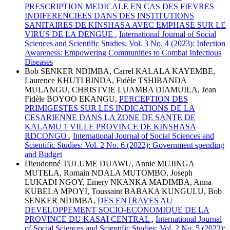
PRESCRIPTION MEDICALE EN CAS DES FIEVRES
INDIFERENCIEES DANS DES INSTITUTIONS
SANITAIRES DE KINSHASA AVEC EMPHASE SUR LE
VIRUS DE LA DENGUE
,
International Journal of Social
Sciences and Scientific Studies: Vol. 3 No. 4 (2023): Infection
Awareness: Empowering Communities to Combat Infectious
Diseases
Bob SENKER NDIMBA, Carrel KALALA KAYEMBE,
Laurence KHUTI BINDA, Fidèle TSHIBANDA
MULANGU, CHRISTVIE LUAMBA DIAMUILA, Jean
Fidèle BOYOO EKANGU,
PERCEPTION DES
PRIMIGESTES SUR LES INDICATIONS DE LA
CESARIENNE DANS LA ZONE DE SANTE DE
KALAMU 1 VILLE PROVINCE DE KINSHASA
RDCONGO
,
International Journal of Social Sciences and
Scientific Studies: Vol. 2 No. 6 (2022): Government spending
and Budget
Dieudonné TULUME DUAWU, Annie MUJINGA
MUTELA, Romain NDALA MUTOMBO, Joseph
LUKADI NGOY, Emery NKANKA MADIMBA, Anna
KUBELA MPOYI, Toussaint BABAKA KUNGULU, Bob
SENKER NDIMBA,
DES ENTRAVES AU
DEVELOPPEMENT SOCIO-ECONOMIQUE DE LA
PROVINCE DU KASAI CENTRAL
,
International Journal
of Social Sciences and Scientific Studies: Vol. 2 No. 5 (2022):