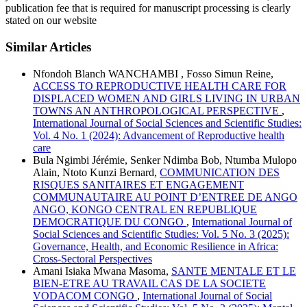
publication fee that is required for manuscript processing is clearly
stated on our website
Similar Articles
Nfondoh Blanch WANCHAMBI , Fosso Simun Reine,
ACCESS TO REPRODUCTIVE HEALTH CARE FOR
DISPLACED WOMEN AND GIRLS LIVING IN URBAN
TOWNS AN ANTHROPOLOGICAL PERSPECTIVE
,
International Journal of Social Sciences and Scientific Studies:
Vol. 4 No. 1 (2024): Advancement of Reproductive health
care
Bula Ngimbi Jérémie, Senker Ndimba Bob, Ntumba Mulopo
Alain, Ntoto Kunzi Bernard,
COMMUNICATION DES
RISQUES SANITAIRES ET ENGAGEMENT
COMMUNAUTAIRE AU POINT D’ENTREE DE ANGO
ANGO, KONGO CENTRAL EN REPUBLIQUE
DEMOCRATIQUE DU CONGO
,
International Journal of
Social Sciences and Scientific Studies: Vol. 5 No. 3 (2025):
Governance, Health, and Economic Resilience in Africa:
Cross-Sectoral Perspectives
Amani Isiaka Mwana Masoma,
SANTE MENTALE ET LE
BIEN-ETRE AU TRAVAIL CAS DE LA SOCIETE
VODACOM CONGO
,
International Journal of Social