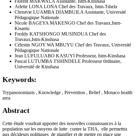
Florent MAKWALA
Assistante, Istm-Kinshasa
Arlette LONA LONA
Chef des Travaux, Istm-Tshela
Christvie LUAMBA DIAMBUILA
Assistante, Université
Pédagogique Nationale
Nicole BAGEYA MAKENGO
Chef des Travaux,Istm-
Kisantu
Freddy KATSHONGO MUSINDUA
Chef des
Travaux,Istm-Kinshasa
Célestin NGOY WA MBUYU
Chef des Travaux, Université
Pédagogique Nationale
Jean LUFULUABO KASUYI
Professeur, Istm-Kinshasa
Pascal LUTUMBA TSHINDELE
Professeur 0rdinaire,
Université de Kinshasa
Keywords:
Trypanosomiasis , Knowledge , Prevention , Belief , Monaco health
area
Abstract
Cette étude voudrait apporter des nouvelles connaissances à la
population sur les moyens de lutte contre la THA, elle permettra
aux décideurs politiques de planifier et de mettre en place une