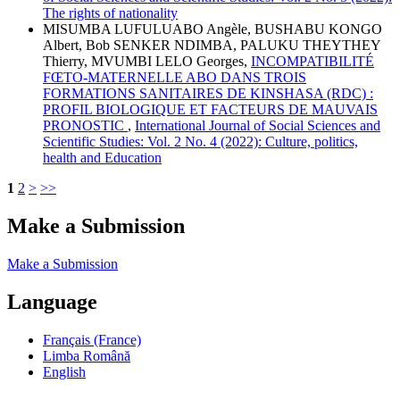
The rights of nationality
MISUMBA LUFULUABO Angèle, BUSHABU KONGO
Albert, Bob SENKER NDIMBA, PALUKU THEYTHEY
Thierry, MVUMBI LELO Georges,
INCOMPATIBILITÉ
FŒTO-MATERNELLE ABO DANS TROIS
FORMATIONS SANITAIRES DE KINSHASA (RDC) :
PROFIL BIOLOGIQUE ET FACTEURS DE MAUVAIS
PRONOSTIC
,
International Journal of Social Sciences and
Scientific Studies: Vol. 2 No. 4 (2022): Culture, politics,
health and Education
1
2
>
>>
Make a Submission
Make a Submission
Language
Français (France)
Limba Română
English