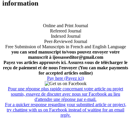
information
Online and Print Journal
Refereed Journal
Indexed Journal
Peer-Reviewed Journal
Free Submission of Manuscripts in French and English Language
you can send manuscript to/vous pouvez envoyer votre
manuscrit à ijossasseditor@gmail.com
Payez vos articles approuvés ici. Assurez-vous de télécharger le
reçu de paiement et de nous l'envoyer (You can make payments
for accepted articles online)
Pay here (Payez ici)
Pour une réponse plus rapide concernant votre article ou projet
soumis, essayez de discuter avec nous sur Facebook au lieu
d'attendre une réponse par e-mail.
For a quicker response regarding your submitted article or project,
try chatting with us on Facebook instead of waiting for an email
reply.