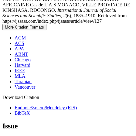
AFRICAINE Cas de L’A.S MONACO, VILLE PROVINCE DE
KINSHASA, RDCONGO.
International Journal of Social
Sciences and Scientific Studies
,
2
(6), 1885–1910. Retrieved from
https://ijssass.com/index.php/ijssass/article/view/127
More Citation Formats
ACM
ACS
APA
ABNT
Chicago
Harvard
IEEE
MLA
Turabian
Vancouver
Download Citation
Endnote/Zotero/Mendeley (RIS)
BibTeX
Issue