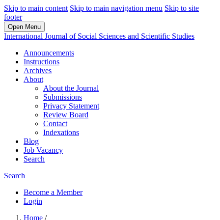
Skip to main content
Skip to main navigation menu
Skip to site
footer
Open Menu
International Journal of Social Sciences and Scientific Studies
Announcements
Instructions
Archives
About
About the Journal
Submissions
Privacy Statement
Review Board
Contact
Indexations
Blog
Job Vacancy
Search
Search
Become a Member
Login
Home
/