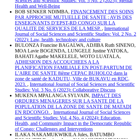
Sciences and Scientific Studies: Vol. 5 No. 2 (2025): Mental
Health and Well-Being
BOB SENKER NDIMBA,
FINANCEMENT DES SOINS
PAR APPROCHE MUTUELLE DE SANTE : AVIS DES
ENSEIGNANTS D’EPST-RD CONGO SUR LA
QUALITE DE SERVICES DE LA MESP.
,
International
Journal of Social Sciences and Scientific Studies: Vol. 2 No. 2
(2022): Law, health, technology and culture
BULONZA Francine BAGALWA, ADJIBA Ruth SINENO,
MOA Lavie BOGENDA, LUNGELE Justine YATOKA,
BAHATI Agathe MAKELELE, WOTO LUATALA,
ADHESION DES ACCOUCHEES A LA
PLANIFICATION FAMILIALE EN POST-PARTUM DE
L’AIRE DE SANTE 8ième CEPAC BUHOLO2 dans la
zone de santé de KADUTU, Ville de BUKAVU en RDC,
2023.
,
International Journal of Social Sciences and Scientific
Studies: Vol. 3 No. 6 (2023): Collaborative Discuss
MUKENA MPALANGA SYLVAIN,
IMPACT DES
ORDURES MENAGERES SUR LA SANTE DE LA
POPULATION DE LA ZONE DE SANTE DE MATADI
EN RDCONGO.
,
International Journal of Social Sciences
and Scientific Studies: Vol. 4 No. 4 (2024): Education,
Health, and Community Impact in the Democratic Republic
of Congo: Challenges and Interventions
ILAKA NAKAMUKWIKILA Jules, BATUMBO