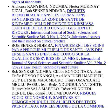
rights of nationality
Alphonse KANYINGU NDUMBA, Nestor MUKINAY
DIZAL, Bob SENKER NDIMBA,
DECHETS
BIOMEDICAUX DANS LES FORMATIONS
SANITAIRES DE LA ZONE DE SANTE DE
KINTAMBO, VILLE PROVINCE DE KINSHASA
CAPITALE DE LA R D CONGO : GESTION ET
RISQUES
,
International Journal of Social Sciences and
Scientific Studies: Vol. 3 No. 1 (2023): Infectious diseases
and their impact on clinical practice
BOB SENKER NDIMBA,
FINANCEMENT DES SOINS
PAR APPROCHE MUTUELLE DE SANTE : AVIS DES
ENSEIGNANTS D’EPST-RD CONGO SUR LA
QUALITE DE SERVICES DE LA MESP.
,
International
Journal of Social Sciences and Scientific Studies: Vol. 2 No. 2
(2022): Law, health, technology and culture
Bob SENKER NDIMBA, Claude BOYOO ITAKA, Jean
Fidèle BOYOO EKANGU, Axel MAFUEFU MAFUEFU,
GUY BUTSHE MASUMBUKO, Fleury OMANDJATE
MBULU PASSU, Jean-Bedel NDUNDULA YA TSHITE,
Hugues MASALA MABOLO, Trésor MUNGIEDI
DENDE, Dieu donné TULUME DUAWU,
RISQUES
SOCIO-ECONOMIQUE, SANITAIRE ET
DEMOGRAPHIQUE LIES AU REFUS DES TESTS
PRENUPTIAUX PAR LES JEUNES DE LA COMMUNE