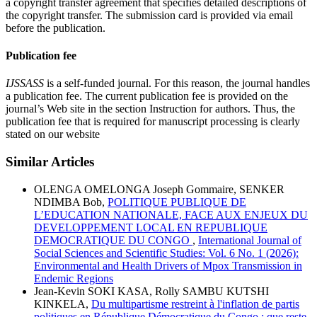
a copyright transfer agreement that specifies detailed descriptions of
the copyright transfer. The submission card is provided via email
before the publication.
Publication fee
IJSSASS
is a self-funded journal. For this reason, the journal handles
a publication fee. The current publication fee is provided on the
journal’s Web site in the section Instruction for authors. Thus, the
publication fee that is required for manuscript processing is clearly
stated on our website
Similar Articles
OLENGA OMELONGA Joseph Gommaire, SENKER
NDIMBA Bob,
POLITIQUE PUBLIQUE DE
L’EDUCATION NATIONALE, FACE AUX ENJEUX DU
DEVELOPPEMENT LOCAL EN REPUBLIQUE
DEMOCRATIQUE DU CONGO
,
International Journal of
Social Sciences and Scientific Studies: Vol. 6 No. 1 (2026):
Environmental and Health Drivers of Mpox Transmission in
Endemic Regions
Jean-Kevin SOKI KASA, Rolly SAMBU KUTSHI
KINKELA,
Du multipartisme restreint à l'inflation de partis
politiques en République Démocratique du Congo : que reste-