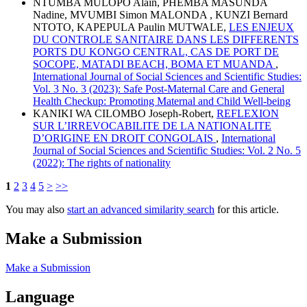
NTUMBA MULOPO Alain, PHEMBA MASUNDA
Nadine, MVUMBI Simon MALONDA , KUNZI Bernard
NTOTO, KAPEPULA Paulin MUTWALE,
LES ENJEUX
DU CONTROLE SANITAIRE DANS LES DIFFERENTS
PORTS DU KONGO CENTRAL, CAS DE PORT DE
SOCOPE, MATADI BEACH, BOMA ET MUANDA
,
International Journal of Social Sciences and Scientific Studies:
Vol. 3 No. 3 (2023): Safe Post-Maternal Care and General
Health Checkup: Promoting Maternal and Child Well-being
KANIKI WA CILOMBO Joseph-Robert,
REFLEXION
SUR L’IRREVOCABILITE DE LA NATIONALITE
D’ORIGINE EN DROIT CONGOLAIS
,
International
Journal of Social Sciences and Scientific Studies: Vol. 2 No. 5
(2022): The rights of nationality
1
2
3
4
5
>
>>
You may also
start an advanced similarity search
for this article.
Make a Submission
Make a Submission
Language