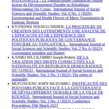
RATIONNELLE : La Transductibilité-Transarticité comme
facteur du Développement Durable en République
Démocratique Du Congo
,
International Journal of Social
Sciences and Scientific Studies: Vol. 6 No. 1 (2026):
Environmental and Health Drivers of Mpox Transmission in
Endemic Regions
KYONDWA NSENGO DIDIER,
LA PROCEDURE DE
CREATION DES LOTISSEMENTS: UNE ANALYSE DE
L’EFFICACITE ET DE L’EFFICIENCE DES
POLITIQUES PUBLIQUES DE GOUVERNANCE
FONCIERE AU TANGANYIKA.
,
International Journal of
Social Sciences and Scientific Studies: Vol. 2 No. 6 (2022):
Government spending and Budget
KANIKI WA CILOMBO Joseph-Robert,
DE LA
VIOLATION DES DROITS CONSECUTIFS A LA
NATIONALITE EN REPUBLIQUE DEMOCRATIQUE
DU CONGO
,
International Journal of Social Sciences and
Scientific Studies: Vol. 2 No. 5 (2022): The rights of
nationality
MUFUNGENU JOHN MUZUMBU,
INEFFICACITÉ DES
POUVOIRS PUBLICS FACE À LA GOUVERNANCE
DE DÉVELOPPEMENT DURABLE DE LA VILLE DE
KOLWEZI
,
International Journal of Social Sciences and
Scientific Studies: Vol. 3 No. 2 (2023): Conference
Proceedings 25th March 2023