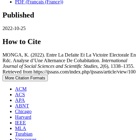
PDF (Français (France))
Published
2022-10-25
How to Cite
MONGA, K. (2022). Entre La Defaite Et La Victoire Electorale En
Rdc. Analyse d’Une Alternance De Cohabitation.
International
Journal of Social Sciences and Scientific Studies
,
2
(6), 1338–1355.
Retrieved from https://ijssass.com/index.php/ijssass/article/view/100
More Citation Formats
ACM
ACS
APA
ABNT
Chicago
Harvard
IEEE
MLA
Turabian
Vancouver