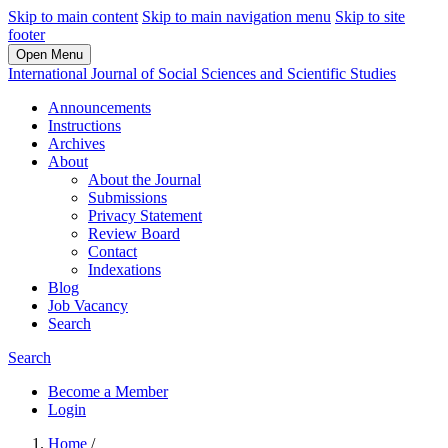
Skip to main content
Skip to main navigation menu
Skip to site
footer
Open Menu
International Journal of Social Sciences and Scientific Studies
Announcements
Instructions
Archives
About
About the Journal
Submissions
Privacy Statement
Review Board
Contact
Indexations
Blog
Job Vacancy
Search
Search
Become a Member
Login
Home
/