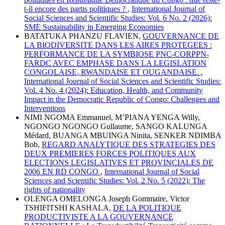
t-il encore des partis politiques ?
,
International Journal of
Social Sciences and Scientific Studies: Vol. 6 No. 2 (2026):
SME Sustainability in Emerging Economies
BATATUKA PHANZU FLAVIEN,
GOUVERNANCE DE
LA BIODIVERSITE DANS LES AIRES PROTEGEES :
PERFORMANCE DE LA SYMBIOSE PNC-CORPPN-
FARDC AVEC EMPHASE DANS LA LEGISLATION
CONGOLAISE, RWANDAISE ET OUGANDAISE.
,
International Journal of Social Sciences and Scientific Studies:
Vol. 4 No. 4 (2024): Education, Health, and Community
Impact in the Democratic Republic of Congo: Challenges and
Interventions
NIMI NGOMA Emmanuel, M’PIANA YENGA Willy,
NGONGO NGONGO Gullaume, SANGO KALUNGA
Médard, BUANGA MBUINGA Ninita, SENKER NDIMBA
Bob,
REGARD ANALYTIQUE DES STRATEGIES DES
DEUX PREMIERES FORCES POLITIQUES AUX
ELECTIONS LEGISLATIVES ET PROVINCIALES DE
2006 EN RD CONGO
,
International Journal of Social
Sciences and Scientific Studies: Vol. 2 No. 5 (2022): The
rights of nationality
OLENGA OMELONGA Joseph Gommaire, Victor
TSHIFITSHI KASHALA,
DE LA POLITIQUE
PRODUCTIVISTE A LA GOUVERNANCE