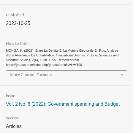
Published
2022-10-25
How to Cite
MONGA, K. (2022). Entre La Defaite Et La Victoire Electorale En Rdc. Analyse
d’Une Alternance De Cohabitation.
International Journal of Social Sciences and
Scientific Studies
,
2
(6), 1338–1355. Retrieved from
https://ijssass.com/index.php/ijssass/article/view/100
More Citation Formats
Issue
Vol. 2 No. 6 (2022): Government spending and Budget
Section
Articles