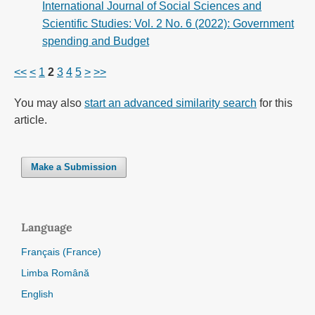
International Journal of Social Sciences and
Scientific Studies: Vol. 2 No. 6 (2022): Government
spending and Budget
<<
<
1
2
3
4
5
>
>>
You may also
start an advanced similarity search
for this
article.
Make a Submission
Language
Français (France)
Limba Română
English