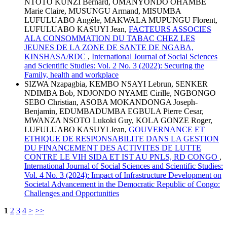
NTOTO KUNZI Bernard, OMANYONDO OHAMBE
Marie Claire, MUSUNGU Armand, MISUMBA
LUFULUABO Angèle, MAKWALA MUPUNGU Florent,
LUFULUABO KASUYI Jean,
FACTEURS ASSOCIES
ALA CONSOMMATION DU TABAC CHEZ LES
JEUNES DE LA ZONE DE SANTE DE NGABA,
KINSHASA/RDC
,
International Journal of Social Sciences
and Scientific Studies: Vol. 2 No. 3 (2022): Securing the
Family, health and workplace
SIZWA Nzapagbia, KEMBO NSAYI Lebrun, SENKER
NDIMBA Bob, NDJONDO NYAME Cirille, NGBONGO
SEBO Christian, ASOBA MOKANDONGA Joseph-
Benjamin, EDUMBADUMBA EGBULA Pierre Cesar,
MWANZA NSOTO Lukoki Guy, KOLA GONZE Roger,
LUFULUABO KASUYI Jean,
GOUVERNANCE ET
ETHIQUE DE RESPONSABILITE DANS LA GESTION
DU FINANCEMENT DES ACTIVITES DE LUTTE
CONTRE LE VIH SIDA ET IST AU PNLS, RD CONGO
,
International Journal of Social Sciences and Scientific Studies:
Vol. 4 No. 3 (2024): Impact of Infrastructure Development on
Societal Advancement in the Democratic Republic of Congo:
Challenges and Opportunities
1
2
3
4
>
>>