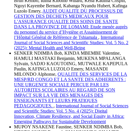
Brun Kembo, Idima Kibomb Willard, Kena Kadima Crispin,
Ngoyi Kayembe Bernard, Kabanga Nyandu Hubert, Kafinga
Luzolo Emery,
AUDIT QUALITE DU PROCESSUS DE
GESTION DES DECHETS MEDICAUX POUR
L’ASSURANCE QUALITE DES SOINS DE SANTE
DANS LA PROVINCE DE LOMAMI: Etude menée auprès
du personnel du service d’Hygiène et Assainissement de
l’Hôpital Général de Référence de Tshiamala
,
International
Journal of Social Sciences and Scientific Studies: Vol. 5 No. 2
(2025): Mental Health and Well-Being
SENKER NDIMBA Bob, KINDA MBEMBE Valentine,
HAMULI MASTAKI Benjamin, MUKENA MPALANGA
Sylvain, SADJO KAOUTOING, MUTWALE KAPEPULA
Paulin, KAFINGA LUZOLO Emery, MASANDI
MILONDO Alphonse,
QUALITE DES SERVICES DE LA
MESP/RD CONGO ET LA SANTE DES ADHERENTS :
UNE URGENCE SOCIALE PERÇUE PAR LES
AUTORITES SCOLAIRES AU REGARD DE SON
IMPACT SUR LA VIE DES MENAGES DES
ENSEIGNANTS ET LEURS PRATIQUES
PEDAGOGIQUES.
,
International Journal of Social Sciences
and Scientific Studies: Vol. 5 No. 4 (2025): Digital
Innovation, Climate Resilience, and Social Equity in Africa:
Emerging Pathways for Sustainable Development
MUPOY NSAKENE Faustine, SENKER NDIMBA Bob,