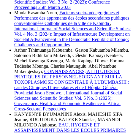
Scientific Studies: Vol. 3 No. 2 (2023): Conference
Proceedings 25th March 2023
Mbula Kasamba Nono,
Facteurs socio- pédagogiques et
Performance des apprenants des écoles secondaires publiques
conventionnées Catholiques de la ville de Kabinda
,
International Journal of Social Sciences and Scientific Studies:
Vol. 4 No. 3 (2024): Impact of Infrastructure Development on
Societal Advancement in the Democratic Republic of Congo:
Challenges and Opportunities
Arthur Tshimuanga Kabuamba, Gaston Kabuamba Milembu,
Salomon Bidilukinu Mukendi, Célestin Kabuayi Kenketa,
Michel Kasonga Kasonga, Marie Kapinga Dibwe, Fortunat
Tudieshe Mbunga, Charles Matungulu, Abel Ntambue
Mukengeshayi,
CONNAISSANCES, ATTITUDES ET
PRATIQUES DU PERSONNEL SOIGNANT SUR LA
TOXOPLASMOSE CONGENITALE À LUBUMBASHI :
cas des Cliniques Universitaires et de l’Hôpital Général
Provincial Jason Sendwe.
,
International Journal of Social
Sciences and Scientific Studies: Vol. 5 No. 3 (2025):
Governance, Health, and Economic Resilience in Africa:
Cross-Sectoral Perspectives
KANYENYE BYUMANINE Alexis, MAHESHE SIFA
Jeanne, RUGUDUKA BALEKE Stanislas, MASANDI
MILONDO Alphonse,
EAU, HYGIENE ET
ASSAINISSEMENT DANS LES ECOLES PRIMAIRES