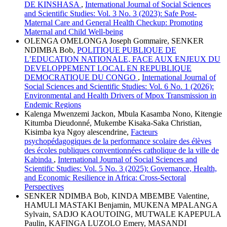
DE KINSHASA
,
International Journal of Social Sciences
and Scientific Studies: Vol. 3 No. 3 (2023): Safe Post-
Maternal Care and General Health Checkup: Promoting
Maternal and Child Well-being
OLENGA OMELONGA Joseph Gommaire, SENKER
NDIMBA Bob,
POLITIQUE PUBLIQUE DE
L’EDUCATION NATIONALE, FACE AUX ENJEUX DU
DEVELOPPEMENT LOCAL EN REPUBLIQUE
DEMOCRATIQUE DU CONGO
,
International Journal of
Social Sciences and Scientific Studies: Vol. 6 No. 1 (2026):
Environmental and Health Drivers of Mpox Transmission in
Endemic Regions
Kalenga Mwenzemi Jackon, Mbula Kasamba Nono, Kitengie
Kitumba Dieudonné, Mukembe Kisaka-Saka Christian,
Kisimba kya Ngoy alescendrine,
Facteurs
psychopédagogiques de la performance scolaire des élèves
des écoles publiques conventionnées catholique de la ville de
Kabinda
,
International Journal of Social Sciences and
Scientific Studies: Vol. 5 No. 3 (2025): Governance, Health,
and Economic Resilience in Africa: Cross-Sectoral
Perspectives
SENKER NDIMBA Bob, KINDA MBEMBE Valentine,
HAMULI MASTAKI Benjamin, MUKENA MPALANGA
Sylvain, SADJO KAOUTOING, MUTWALE KAPEPULA
Paulin, KAFINGA LUZOLO Emery, MASANDI