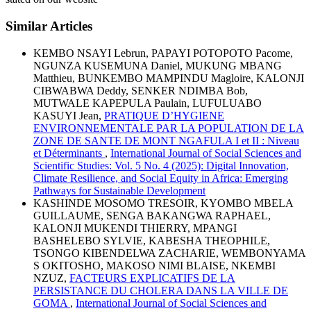
Similar Articles
KEMBO NSAYI Lebrun, PAPAYI POTOPOTO Pacome,
NGUNZA KUSEMUNA Daniel, MUKUNG MBANG
Matthieu, BUNKEMBO MAMPINDU Magloire, KALONJI
CIBWABWA Deddy, SENKER NDIMBA Bob,
MUTWALE KAPEPULA Paulain, LUFULUABO
KASUYI Jean,
PRATIQUE D’HYGIENE
ENVIRONNEMENTALE PAR LA POPULATION DE LA
ZONE DE SANTE DE MONT NGAFULA I et II : Niveau
et Déterminants
,
International Journal of Social Sciences and
Scientific Studies: Vol. 5 No. 4 (2025): Digital Innovation,
Climate Resilience, and Social Equity in Africa: Emerging
Pathways for Sustainable Development
KASHINDE MOSOMO TRESOIR, KYOMBO MBELA
GUILLAUME, SENGA BAKANGWA RAPHAEL,
KALONJI MUKENDI THIERRY, MPANGI
BASHELEBO SYLVIE, KABESHA THEOPHILE,
TSONGO KIBENDELWA ZACHARIE, WEMBONYAMA
S OKITOSHO, MAKOSO NIMI BLAISE, NKEMBI
NZUZ,
FACTEURS EXPLICATIFS DE LA
PERSISTANCE DU CHOLERA DANS LA VILLE DE
GOMA
,
International Journal of Social Sciences and