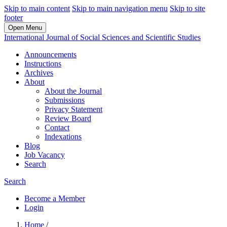
Skip to main content
Skip to main navigation menu
Skip to site
footer
Open Menu
International Journal of Social Sciences and Scientific Studies
Announcements
Instructions
Archives
About
About the Journal
Submissions
Privacy Statement
Review Board
Contact
Indexations
Blog
Job Vacancy
Search
Search
Become a Member
Login
Home
/