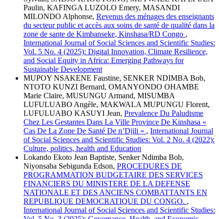
Paulin, KAFINGA LUZOLO Emery, MASANDI
MILONDO Alphonse,
Revenus des ménages des enseignants
du secteur public et accès aux soins de santé de qualité dans la
zone de sante de Kimbanseke, Kinshasa/RD Congo
,
International Journal of Social Sciences and Scientific Studies:
Vol. 5 No. 4 (2025): Digital Innovation, Climate Resilience,
and Social Equity in Africa: Emerging Pathways for
Sustainable Development
MUPOY NSAKENE Faustine, SENKER NDIMBA Bob,
NTOTO KUNZI Bernard, OMANYONDO OHAMBE
Marie Claire, MUSUNGU Armand, MISUMBA
LUFULUABO Angèle, MAKWALA MUPUNGU Florent,
LUFULUABO KASUYI Jean,
Prevalence Du Paludisme
Chez Les Gestantes Dans La Ville Province De Kinshasa «
Cas De La Zone De Santé De n’Djili »
,
International Journal
of Social Sciences and Scientific Studies: Vol. 2 No. 4 (2022):
Culture, politics, health and Education
Lokando Ekoto Jean Baptiste, Senker Ndimba Bob,
Niyonsaba Sebigunda Edson,
PROCEDURES DE
PROGRAMMATION BUDGETAIRE DES SERVICES
FINANCIERS DU MINISTERE DE LA DEFENSE
NATIONALE ET DES ANCIENS COMBATTANTS EN
REPUBLIQUE DEMOCRATIQUE DU CONGO.
,
International Journal of Social Sciences and Scientific Studies:
Vol. 5 No. 3 (2025): Governance, Health, and Economic