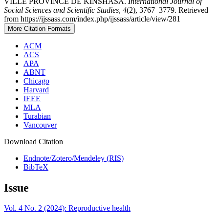
VILLE PROVINCE DE KINSHASA.
International Journal of
Social Sciences and Scientific Studies
,
4
(2), 3767–3779. Retrieved
from https://ijssass.com/index.php/ijssass/article/view/281
More Citation Formats
ACM
ACS
APA
ABNT
Chicago
Harvard
IEEE
MLA
Turabian
Vancouver
Download Citation
Endnote/Zotero/Mendeley (RIS)
BibTeX
Issue
Vol. 4 No. 2 (2024): Reproductive health