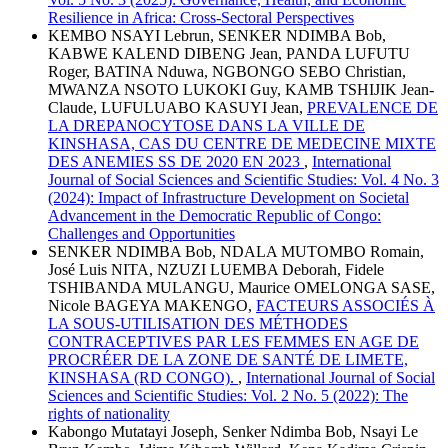
Resilience in Africa: Cross-Sectoral Perspectives
KEMBO NSAYI Lebrun, SENKER NDIMBA Bob,
KABWE KALEND DIBENG Jean, PANDA LUFUTU
Roger, BATINA Nduwa, NGBONGO SEBO Christian,
MWANZA NSOTO LUKOKI Guy, KAMB TSHIJIK Jean-
Claude, LUFULUABO KASUYI Jean,
PREVALENCE DE
LA DREPANOCYTOSE DANS LA VILLE DE
KINSHASA, CAS DU CENTRE DE MEDECINE MIXTE
DES ANEMIES SS DE 2020 EN 2023
,
International
Journal of Social Sciences and Scientific Studies: Vol. 4 No. 3
(2024): Impact of Infrastructure Development on Societal
Advancement in the Democratic Republic of Congo:
Challenges and Opportunities
SENKER NDIMBA Bob, NDALA MUTOMBO Romain,
José Luis NITA, NZUZI LUEMBA Deborah, Fidele
TSHIBANDA MULANGU, Maurice OMELONGA SASE,
Nicole BAGEYA MAKENGO,
FACTEURS ASSOCIÉS À
LA SOUS-UTILISATION DES MÉTHODES
CONTRACEPTIVES PAR LES FEMMES EN AGE DE
PROCRÉER DE LA ZONE DE SANTÉ DE LIMETE,
KINSHASA (RD CONGO).
,
International Journal of Social
Sciences and Scientific Studies: Vol. 2 No. 5 (2022): The
rights of nationality
Kabongo Mutatayi Joseph, Senker Ndimba Bob, Nsayi Le