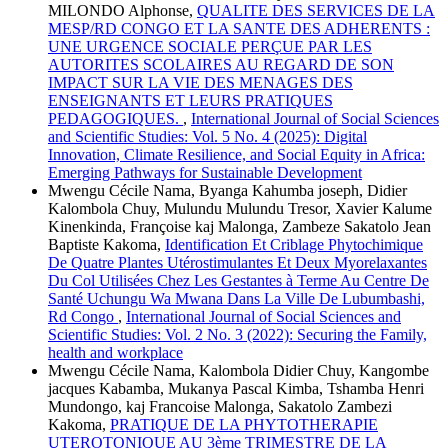
MILONDO Alphonse,
QUALITE DES SERVICES DE LA
MESP/RD CONGO ET LA SANTE DES ADHERENTS :
UNE URGENCE SOCIALE PERÇUE PAR LES
AUTORITES SCOLAIRES AU REGARD DE SON
IMPACT SUR LA VIE DES MENAGES DES
ENSEIGNANTS ET LEURS PRATIQUES
PEDAGOGIQUES.
,
International Journal of Social Sciences
and Scientific Studies: Vol. 5 No. 4 (2025): Digital
Innovation, Climate Resilience, and Social Equity in Africa:
Emerging Pathways for Sustainable Development
Mwengu Cécile Nama, Byanga Kahumba joseph, Didier
Kalombola Chuy, Mulundu Mulundu Tresor, Xavier Kalume
Kinenkinda, Françoise kaj Malonga, Zambeze Sakatolo Jean
Baptiste Kakoma,
Identification Et Criblage Phytochimique
De Quatre Plantes Utérostimulantes Et Deux Myorelaxantes
Du Col Utilisées Chez Les Gestantes à Terme Au Centre De
Santé Uchungu Wa Mwana Dans La Ville De Lubumbashi,
Rd Congo
,
International Journal of Social Sciences and
Scientific Studies: Vol. 2 No. 3 (2022): Securing the Family,
health and workplace
Mwengu Cécile Nama, Kalombola Didier Chuy, Kangombe
jacques Kabamba, Mukanya Pascal Kimba, Tshamba Henri
Mundongo, kaj Francoise Malonga, Sakatolo Zambezi
Kakoma,
PRATIQUE DE LA PHYTOTHERAPIE
UTEROTONIQUE AU 3ème TRIMESTRE DE LA