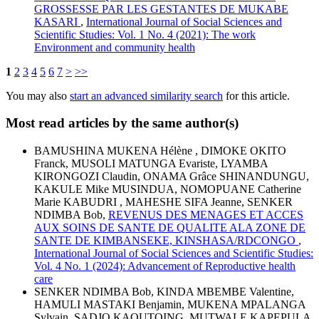
GROSSESSE PAR LES GESTANTES DE MUKABE
KASARI
,
International Journal of Social Sciences and
Scientific Studies: Vol. 1 No. 4 (2021): The work
Environment and community health
1
2
3
4
5
6
7
>
>>
You may also
start an advanced similarity search
for this article.
Most read articles by the same author(s)
BAMUSHINA MUKENA Hélène , DIMOKE OKITO
Franck, MUSOLI MATUNGA Evariste, LYAMBA
KIRONGOZI Claudin, ONAMA Grâce SHINANDUNGU,
KAKULE Mike MUSINDUA, NOMOPUANE Catherine
Marie KABUDRI , MAHESHE SIFA Jeanne, SENKER
NDIMBA Bob,
REVENUS DES MENAGES ET ACCES
AUX SOINS DE SANTE DE QUALITE ALA ZONE DE
SANTE DE KIMBANSEKE, KINSHASA/RDCONGO
,
International Journal of Social Sciences and Scientific Studies:
Vol. 4 No. 1 (2024): Advancement of Reproductive health
care
SENKER NDIMBA Bob, KINDA MBEMBE Valentine,
HAMULI MASTAKI Benjamin, MUKENA MPALANGA
Sylvain, SADJO KAOUTOING, MUTWALE KAPEPULA