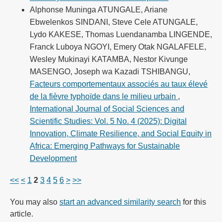
Alphonse Muninga ATUNGALE, Ariane
Ebwelenkos SINDANI, Steve Cele ATUNGALE,
Lydo KAKESE, Thomas Luendanamba LINGENDE,
Franck Luboya NGOYI, Emery Otak NGALAFELE,
Wesley Mukinayi KATAMBA, Nestor Kivunge
MASENGO, Joseph wa Kazadi TSHIBANGU,
Facteurs comportementaux associés au taux élevé
de la fièvre typhoïde dans le milieu urbain
,
International Journal of Social Sciences and
Scientific Studies: Vol. 5 No. 4 (2025): Digital
Innovation, Climate Resilience, and Social Equity in
Africa: Emerging Pathways for Sustainable
Development
<<
<
1
2
3
4
5
6
>
>>
You may also
start an advanced similarity search
for this
article.