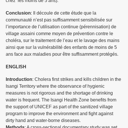
chez les moins de 5 ans).
Conclusion
: Il découle de cette étude que la
communauté n’est pas suffisamment sensibilisée sur
l’importance de l’utilisation continue (pérennisation) de
village assaini comme moyen de prévention contre le
choléra, sur le traitement de l’eau et le lavage des mains
ainsi que sur la vulnérabilité des enfants de moins de 5
ans face aux maladies pour être suffisamment protégés.
ENGLISH
Introduction
: Cholera first strikes and kills children in the
Isangi Territory where the observance of hygienic
measures is not rigorous and the shortage of drinking
water is frequent. The Isangi Health Zone benefits from
the support of UNICEF as part of the sanitized village
program to improve the environment and fight against
dirty hand and water-borne diseases.
Methods
: A cross-sectional documentary study was set