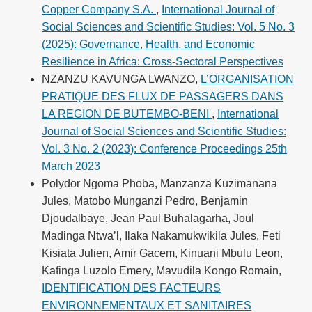
Copper Company S.A.
,
International Journal of
Social Sciences and Scientific Studies: Vol. 5 No. 3
(2025): Governance, Health, and Economic
Resilience in Africa: Cross-Sectoral Perspectives
NZANZU KAVUNGA LWANZO,
L’ORGANISATION
PRATIQUE DES FLUX DE PASSAGERS DANS
LA REGION DE BUTEMBO-BENI
,
International
Journal of Social Sciences and Scientific Studies:
Vol. 3 No. 2 (2023): Conference Proceedings 25th
March 2023
Polydor Ngoma Phoba, Manzanza Kuzimanana
Jules, Matobo Munganzi Pedro, Benjamin
Djoudalbaye, Jean Paul Buhalagarha, Joul
Madinga Ntwa’l, Ilaka Nakamukwikila Jules, Feti
Kisiata Julien, Amir Gacem, Kinuani Mbulu Leon,
Kafinga Luzolo Emery, Mavudila Kongo Romain,
IDENTIFICATION DES FACTEURS
ENVIRONNEMENTAUX ET SANITAIRES