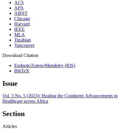
ACS
APA
ABNT
Chicago
Harvard
IEEE
MLA
Turabian
Vancouver
Download Citation
Endnote/Zotero/Mendeley (RIS)
BibTeX
Issue
Vol. 3 No. 5 (2023): Healing the Continent: Advancements in
Healthcare across Africa
Section
Articles