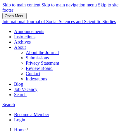
Skip to main content
Skip to main navigation menu
Skip to site
footer
Open Menu
International Journal of Social Sciences and Scientific Studies
Announcements
Instructions
Archives
About
About the Journal
Submissions
Privacy Statement
Review Board
Contact
Indexations
Blog
Job Vacancy
Search
Search
Become a Member
Login
Home
/