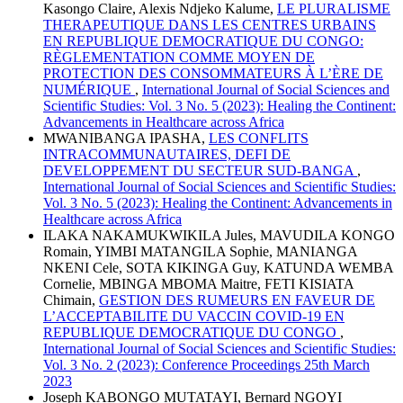
Kasongo Claire, Alexis Ndjeko Kalume,
LE PLURALISME
THERAPEUTIQUE DANS LES CENTRES URBAINS
EN REPUBLIQUE DEMOCRATIQUE DU CONGO:
RÈGLEMENTATION COMME MOYEN DE
PROTECTION DES CONSOMMATEURS À L’ÈRE DE
NUMÉRIQUE
,
International Journal of Social Sciences and
Scientific Studies: Vol. 3 No. 5 (2023): Healing the Continent:
Advancements in Healthcare across Africa
MWANIBANGA IPASHA,
LES CONFLITS
INTRACOMMUNAUTAIRES, DEFI DE
DEVELOPPEMENT DU SECTEUR SUD-BANGA
,
International Journal of Social Sciences and Scientific Studies:
Vol. 3 No. 5 (2023): Healing the Continent: Advancements in
Healthcare across Africa
ILAKA NAKAMUKWIKILA Jules, MAVUDILA KONGO
Romain, YIMBI MATANGILA Sophie, MANIANGA
NKENI Cele, SOTA KIKINGA Guy, KATUNDA WEMBA
Cornelie, MBINGA MBOMA Maitre, FETI KISIATA
Chimain,
GESTION DES RUMEURS EN FAVEUR DE
L’ACCEPTABILITE DU VACCIN COVID-19 EN
REPUBLIQUE DEMOCRATIQUE DU CONGO
,
International Journal of Social Sciences and Scientific Studies:
Vol. 3 No. 2 (2023): Conference Proceedings 25th March
2023
Joseph KABONGO MUTATAYI, Bernard NGOYI