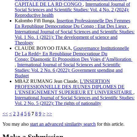
CAPITALE DE LA RD CONGO
,
International Journal of
Social Sciences and Scientific Studies: Vol. 4 No. 2 (2024):
Reproductive health
Kalombo Fifi Ilunga,
Insertion Professionnelle Des Femmes
En Republique Democratique Du Congo : Etat Des Lieux
,
International Journal of Social Sciences and Scientific Studies:
Vol. 1 No. 1 (2021): The development of science and
Theology
CLAUDE BOYOO ITAKA,
Gouvernance Institutionnelle
De La Redd+ En Republique Democratique Du
Congo: Diagnostic Et Proposition Des Voies d’Amélioration
,
International Journal of Social Sciences and Scientific
Studies: Vol. 2 No. 6 (2022): Government spending and
Budget
MBAZ RUMANG Jean Claude,
L’INSERTION
PROFESSIONNELLE DES JEUNES DIPLOMES DE
L’ENSEIGNEMENT SUPERIEUR ET UNIVERSITAIRE
,
International Journal of Social Sciences and Scientific Studies:
Vol. 2 No. 5 (2022): The rights of nationality
<<
<
2
3
4
5
6
7
8
9
>
>>
You may also
start an advanced similarity search
for this article.
Make a Submission