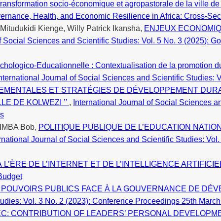
 transformation socio-économique et agropastorale de la ville 
overnance, Health, and Economic Resilience in Africa: Cross-Sec
udukidi Kienge, Willy Patrick Ikansha,
ENJEUX ECONOMIQ
of Social Sciences and Scientific Studies: Vol. 5 No. 3 (2025): 
hologico-Educationnelle : Contextualisation de la promotion d
nternational Journal of Social Sciences and Scientific Studies
MENTALES ET STRATÉGIES DE DÉVELOPPEMENT DURAB
LE DE KOLWEZI ’’
,
International Journal of Social Sciences an
es
IMBA Bob,
POLITIQUE PUBLIQUE DE L’EDUCATION NATI
rnational Journal of Social Sciences and Scientific Studies: Vo
 L’ÈRE DE L’INTERNET ET DE L’INTELLIGENCE ARTIFICI
 Budget
S POUVOIRS PUBLICS FACE À LA GOUVERNANCE DE DÉV
 Studies: Vol. 3 No. 2 (2023): Conference Proceedings 25th Marc
: CONTRIBUTION OF LEADERS’ PERSONAL DEVELOPME