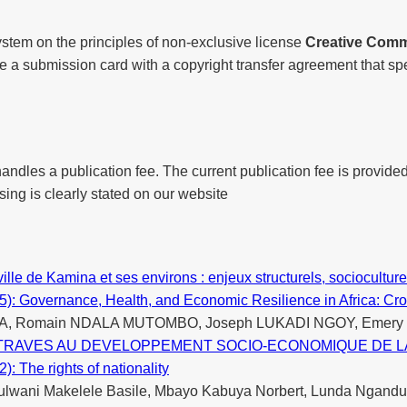
ystem on the principles of non-exclusive license
Creative Comm
ete a submission card with a copyright transfer agreement that spe
handles a publication fee. The current publication fee is provided
sing is clearly stated on our website
lle de Kamina et ses environs : enjeux structurels, socioculture
025): Governance, Health, and Economic Resilience in Africa: Cr
, Romain NDALA MUTOMBO, Joseph LUKADI NGOY, Emery 
TRAVES AU DEVELOPPEMENT SOCIO-ECONOMIQUE DE L
): The rights of nationality
ulwani Makelele Basile, Mbayo Kabuya Norbert, Lunda Ngan