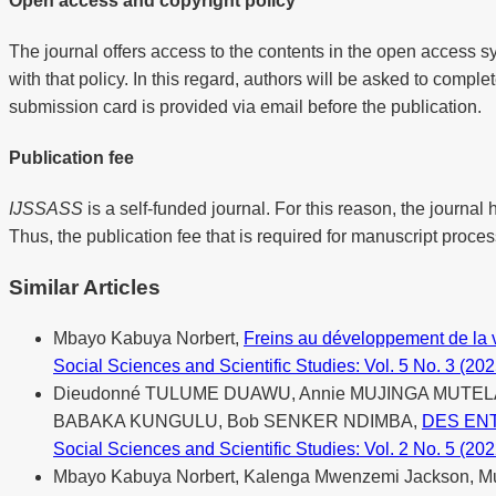
Open access and copyright policy
The journal offers access to the contents in the open access s
with that policy. In this regard, authors will be asked to compl
submission card is provided via email before the publication.
Publication fee
IJSSASS
is a self-funded journal. For this reason, the journal 
Thus, the publication fee that is required for manuscript proces
Similar Articles
Mbayo Kabuya Norbert,
Freins au développement de la vi
Social Sciences and Scientific Studies: Vol. 5 No. 3 (2
Dieudonné TULUME DUAWU, Annie MUJINGA MUTELA
BABAKA KUNGULU, Bob SENKER NDIMBA,
DES EN
Social Sciences and Scientific Studies: Vol. 2 No. 5 (2022
Mbayo Kabuya Norbert, Kalenga Mwenzemi Jackson, M