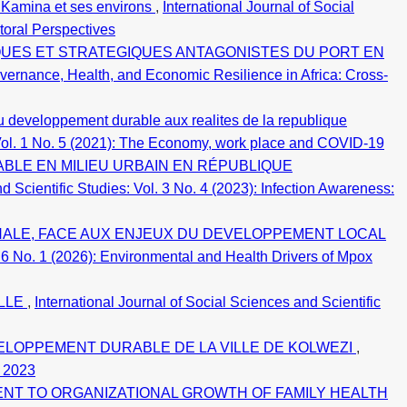
de Kamina et ses environs
,
International Journal of Social
toral Perspectives
UES ET STRATEGIQUES ANTAGONISTES DU PORT EN
Governance, Health, and Economic Resilience in Africa: Cross-
u developpement durable aux realites de la republique
: Vol. 1 No. 5 (2021): The Economy, work place and COVID-19
LE EN MILIEU URBAIN EN RÉPUBLIQUE
d Scientific Studies: Vol. 3 No. 4 (2023): Infection Awareness:
ONALE, FACE AUX ENJEUX DU DEVELOPPEMENT LOCAL
l. 6 No. 1 (2026): Environmental and Health Drivers of Mpox
ELLE
,
International Journal of Social Sciences and Scientific
ELOPPEMENT DURABLE DE LA VILLE DE KOLWEZI
,
h 2023
NT TO ORGANIZATIONAL GROWTH OF FAMILY HEALTH