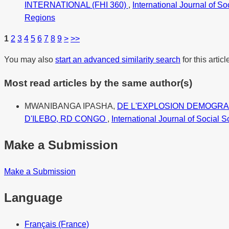
INTERNATIONAL (FHI 360)
,
International Journal of S
Regions
1
2
3
4
5
6
7
8
9
>
>>
You may also
start an advanced similarity search
for this articl
Most read articles by the same author(s)
MWANIBANGA IPASHA,
DE L'EXPLOSION DEMOGRA
D'ILEBO, RD CONGO
,
International Journal of Social 
Make a Submission
Make a Submission
Language
Français (France)