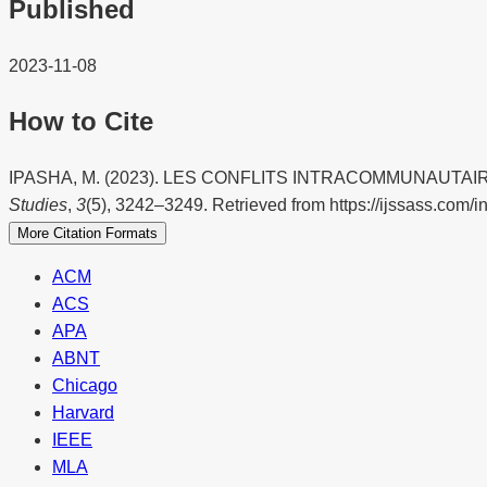
Published
2023-11-08
How to Cite
IPASHA, M. (2023). LES CONFLITS INTRACOMMUNAUT
Studies
,
3
(5), 3242–3249. Retrieved from https://ijssass.com/i
More Citation Formats
ACM
ACS
APA
ABNT
Chicago
Harvard
IEEE
MLA