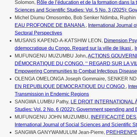
Solomon,
Rôle de l’éducation et de la formation dans la
Sciences and Scientific Studies: Vol. 5 No. 3 (2025): G
Michel Diumu Omosombo, Bob Senker Ndimba, Ruphin Mit
EAU PROFONDE DE BANANA
,
International Journal 
Sectoral Perspectives
MUSANS KAPEND-A-KATSHIW LEON,
Dimension Psyc
ddemocratique du Congo. Regard sur la ville de likasi
,
I
MUFUNGENU MUZUMBU John,
ACTIONS GOUVERNE
DÉMOCRATIQUE DU CONGO. ‘‘ REGARD SUR LA VIL
Empowering Communities to Combat Infectious Diseas
OLENGA OMELONGA Joseph Gommaire, SENKER ND
EN REPUBLIQUE DEMOCRATIQUE DU CONGO
,
Inte
Transmission in Endemic Regions
SANGWA LUMBU Pathy,
LE DROIT INTERNATIONAL À
Studies: Vol. 2 No. 6 (2022): Government spending and
MUFUNGENU JOHN MUZUMBU,
INEFFICACITÉ DE
International Journal of Social Sciences and Scientific
SANGWA GANYWAMULUM Jean-Pierre,
PREHRENPEC