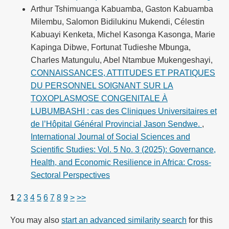
Arthur Tshimuanga Kabuamba, Gaston Kabuamba
Milembu, Salomon Bidilukinu Mukendi, Célestin
Kabuayi Kenketa, Michel Kasonga Kasonga, Marie
Kapinga Dibwe, Fortunat Tudieshe Mbunga,
Charles Matungulu, Abel Ntambue Mukengeshayi,
CONNAISSANCES, ATTITUDES ET PRATIQUES
DU PERSONNEL SOIGNANT SUR LA
TOXOPLASMOSE CONGENITALE À
LUBUMBASHI : cas des Cliniques Universitaires et
de l’Hôpital Général Provincial Jason Sendwe.
,
International Journal of Social Sciences and
Scientific Studies: Vol. 5 No. 3 (2025): Governance,
Health, and Economic Resilience in Africa: Cross-
Sectoral Perspectives
1
2
3
4
5
6
7
8
9
>
>>
You may also
start an advanced similarity search
for this