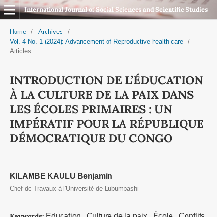
International Journal of Social Sciences and Scientific Studies
Home
/
Archives
/
Vol. 4 No. 1 (2024): Advancement of Reproductive health care
/
Articles
INTRODUCTION DE L’ÉDUCATION
À LA CULTURE DE LA PAIX DANS
LES ÉCOLES PRIMAIRES : UN
IMPÉRATIF POUR LA RÉPUBLIQUE
DÉMOCRATIQUE DU CONGO
KILAMBE KAULU Benjamin
Chef de Travaux à l'Université de Lubumbashi
Keywords:
Education , Culture de la paix , École , Conflits