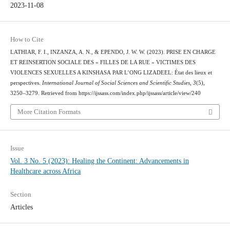
2023-11-08
How to Cite
LATHIAR, F. I., INZANZA, A. N., & EPENDO, J. W. W. (2023). PRISE EN CHARGE
ET REINSERTION SOCIALE DES « FILLES DE LA RUE » VICTIMES DES
VIOLENCES SEXUELLES A KINSHASA PAR L’ONG LIZADEEL: État des lieux et
perspectives.
International Journal of Social Sciences and Scientific Studies
,
3
(5),
3250–3279. Retrieved from https://ijssass.com/index.php/ijssass/article/view/240
More Citation Formats
Issue
Vol. 3 No. 5 (2023): Healing the Continent: Advancements in
Healthcare across Africa
Section
Articles