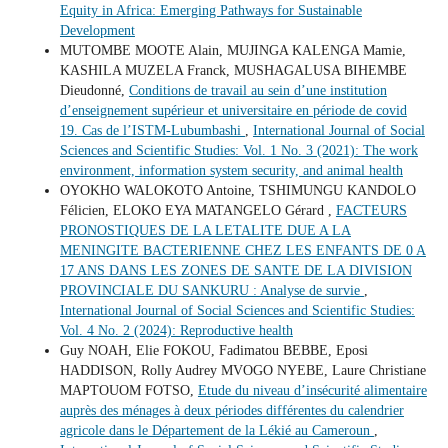
Equity in Africa: Emerging Pathways for Sustainable
Development
MUTOMBE MOOTE Alain, MUJINGA KALENGA Mamie,
KASHILA MUZELA Franck, MUSHAGALUSA BIHEMBE
Dieudonné,
Conditions de travail au sein d’une institution
d’enseignement supérieur et universitaire en période de covid
19. Cas de l’ISTM-Lubumbashi
,
International Journal of Social
Sciences and Scientific Studies: Vol. 1 No. 3 (2021): The work
environment, information system security, and animal health
OYOKHO WALOKOTO Antoine, TSHIMUNGU KANDOLO
Félicien, ELOKO EYA MATANGELO Gérard ,
FACTEURS
PRONOSTIQUES DE LA LETALITE DUE A LA
MENINGITE BACTERIENNE CHEZ LES ENFANTS DE 0 A
17 ANS DANS LES ZONES DE SANTE DE LA DIVISION
PROVINCIALE DU SANKURU : Analyse de survie
,
International Journal of Social Sciences and Scientific Studies:
Vol. 4 No. 2 (2024): Reproductive health
Guy NOAH, Elie FOKOU, Fadimatou BEBBE, Eposi
HADDISON, Rolly Audrey MVOGO NYEBE, Laure Christiane
MAPTOUOM FOTSO,
Etude du niveau d’insécurité alimentaire
auprès des ménages à deux périodes différentes du calendrier
agricole dans le Département de la Lékié au Cameroun
,