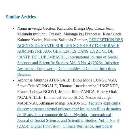
Similar Articles
Nama mwengu Cécilea, Kahumba Bianga Djo, Ozoza Jean,
Mulundu mulundu Tresorb, Malonga kaj Francoise, Kinenkinda
Kalume Xavier, Kakoma Sakatolo Zambez,
PERCEPTION DES
AGENTS DE SANTE SUR LES SOINS PHYTOTHERAPIE
ADMINISTRE AUX GESTENTES DANS LA ZONE DE
SANTE DE LUBUMBASHI
,
International Journal of Social
Sciences and Scientific Studies: Vol. 3 No. 4 (2023): Infection
Awareness: Empowering Communities to Combat Infectious
Diseases
Alphonse Muninga ATUNGALE, Bijou Moda LUNGUNGU,
Steve Cele ATUNGALE, Thomas Luendanamba LINGENDE,
Franck Luboya NGOYI, Jeannot Ilolo ZANGA, Emery Otak
NGALAFELE, Emmanuel Sando SIDO, Nestor Kivunge
MASENGO, Athanase Mangi KABONGO,
Facteurs explicatifs
du comportement sexuel précoce chez les jeunes filles de moins
de 18 ans dans commune de Mont-Ngafula
,
International
Journal of Social Sciences and Scientific Studies: Vol. 5 No. 4
(2025): Digital Innovation, Climate Resilience, and Social