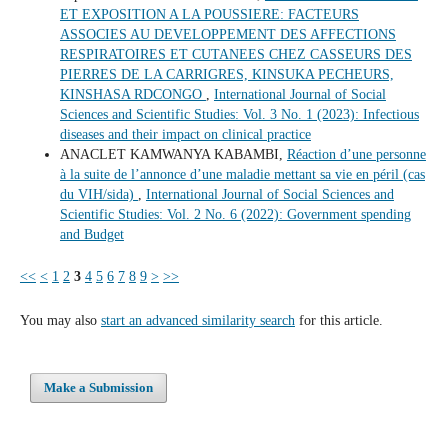
ET EXPOSITION A LA POUSSIERE: FACTEURS
ASSOCIES AU DEVELOPPEMENT DES AFFECTIONS
RESPIRATOIRES ET CUTANEES CHEZ CASSEURS DES
PIERRES DE LA CARRIGRES, KINSUKA PECHEURS,
KINSHASA RDCONGO
,
International Journal of Social
Sciences and Scientific Studies: Vol. 3 No. 1 (2023): Infectious
diseases and their impact on clinical practice
ANACLET KAMWANYA KABAMBI,
Réaction d’une personne
à la suite de l’annonce d’une maladie mettant sa vie en péril (cas
du VIH/sida)
,
International Journal of Social Sciences and
Scientific Studies: Vol. 2 No. 6 (2022): Government spending
and Budget
<<
<
1
2
3
4
5
6
7
8
9
>
>>
You may also
start an advanced similarity search
for this article.
Make a Submission