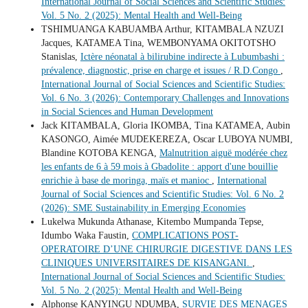
International Journal of Social Sciences and Scientific Studies:
Vol. 5 No. 2 (2025): Mental Health and Well-Being
TSHIMUANGA KABUAMBA Arthur, KITAMBALA NZUZI
Jacques, KATAMEA Tina, WEMBONYAMA OKITOTSHO
Stanislas,
Ictère néonatal à bilirubine indirecte à Lubumbashi :
prévalence, diagnostic, prise en charge et issues / R.D.Congo
,
International Journal of Social Sciences and Scientific Studies:
Vol. 6 No. 3 (2026): Contemporary Challenges and Innovations
in Social Sciences and Human Development
Jack KITAMBALA, Gloria IKOMBA, Tina KATAMEA, Aubin
KASONGO, Aimée MUDEKEREZA, Oscar LUBOYA NUMBI,
Blandine KOTOBA KENGA,
Malnutrition aiguë modérée chez
les enfants de 6 à 59 mois à Gbadolite : apport d'une bouillie
enrichie à base de moringa, maïs et manioc
,
International
Journal of Social Sciences and Scientific Studies: Vol. 6 No. 2
(2026): SME Sustainability in Emerging Economies
Lukelwa Mukunda Athanase, Kitembo Mumpanda Tepse,
Idumbo Waka Faustin,
COMPLICATIONS POST-
OPERATOIRE D’UNE CHIRURGIE DIGESTIVE DANS LES
CLINIQUES UNIVERSITAIRES DE KISANGANI.
,
International Journal of Social Sciences and Scientific Studies:
Vol. 5 No. 2 (2025): Mental Health and Well-Being
Alphonse KANYINGU NDUMBA,
SURVIE DES MENAGES