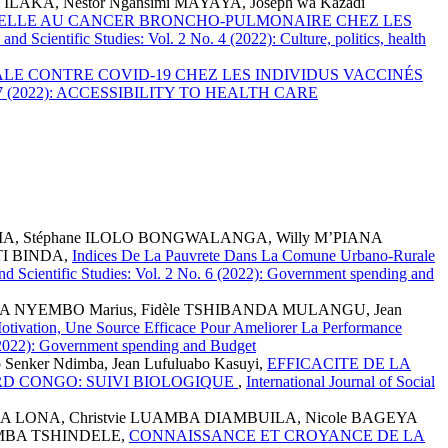
 ILAKA, Nestor Ngansimi MAYAYA, Joseph wa Kazadi
NELLE AU CANCER BRONCHO-PULMONAIRE CHEZ LES
 and Scientific Studies: Vol. 2 No. 4 (2022): Culture, politics, health
ALE CONTRE COVID-19 CHEZ LES INDIVIDUS VACCINÉS
. 2 No. 7 (2022): ACCESSIBILITY TO HEALTH CARE
A, Stéphane ILOLO BONGWALANGA, Willy M’PIANA
I BINDA,
Indices De La Pauvrete Dans La Comune Urbano-Rurale
 and Scientific Studies: Vol. 2 No. 6 (2022): Government spending and
 NYEMBO Marius, Fidèle TSHIBANDA MULANGU, Jean
otivation, Une Source Efficace Pour Ameliorer La Performance
6 (2022): Government spending and Budget
b Senker Ndimba, Jean Lufuluabo Kasuyi,
EFFICACITE DE LA
RD CONGO: SUIVI BIOLOGIQUE
,
International Journal of Social
A LONA, Christvie LUAMBA DIAMBUILA, Nicole BAGEYA
UMBA TSHINDELE,
CONNAISSANCE ET CROYANCE DE LA