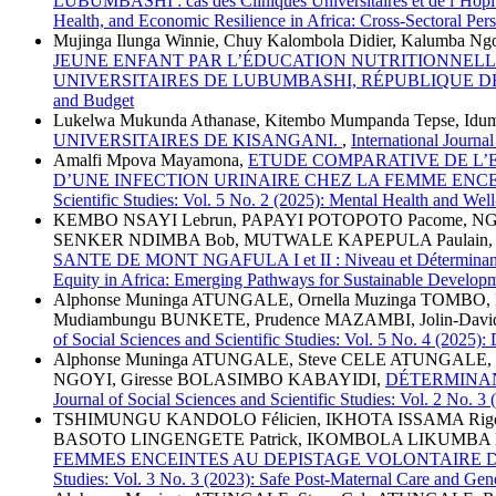
LUBUMBASHI : cas des Cliniques Universitaires et de l’Hôpi
Health, and Economic Resilience in Africa: Cross-Sectoral Pers
Mujinga Ilunga Winnie, Chuy Kalombola Didier, Kalumba Ngo
JEUNE ENFANT PAR L’ÉDUCATION NUTRITIONNELLE
UNIVERSITAIRES DE LUBUMBASHI, RÉPUBLIQUE
and Budget
Lukelwa Mukunda Athanase, Kitembo Mumpanda Tepse, Idum
UNIVERSITAIRES DE KISANGANI.
,
International Journa
Amalfi Mpova Mayamona,
ETUDE COMPARATIVE DE L’
D’UNE INFECTION URINAIRE CHEZ LA FEMME ENCEINTE: C
Scientific Studies: Vol. 5 No. 2 (2025): Mental Health and Wel
KEMBO NSAYI Lebrun, PAPAYI POTOPOTO Pacome, 
SENKER NDIMBA Bob, MUTWALE KAPEPULA Paulain,
SANTE DE MONT NGAFULA I et II : Niveau et Détermina
Equity in Africa: Emerging Pathways for Sustainable Develop
Alphonse Muninga ATUNGALE, Ornella Muzinga TOMBO, 
Mudiambungu BUNKETE, Prudence MAZAMBI, Jolin-Dav
of Social Sciences and Scientific Studies: Vol. 5 No. 4 (2025)
Alphonse Muninga ATUNGALE, Steve CELE ATUNGALE
NGOYI, Giresse BOLASIMBO KABAYIDI,
DÉTERMINAN
Journal of Social Sciences and Scientific Studies: Vol. 2 No. 3
TSHIMUNGU KANDOLO Félicien, IKHOTA ISSAMA Rigo
BASOTO LINGENGETE Patrick, IKOMBOLA LIKUMBA M
FEMMES ENCEINTES AU DEPISTAGE VOLONTAIRE
Studies: Vol. 3 No. 3 (2023): Safe Post-Maternal Care and Ge