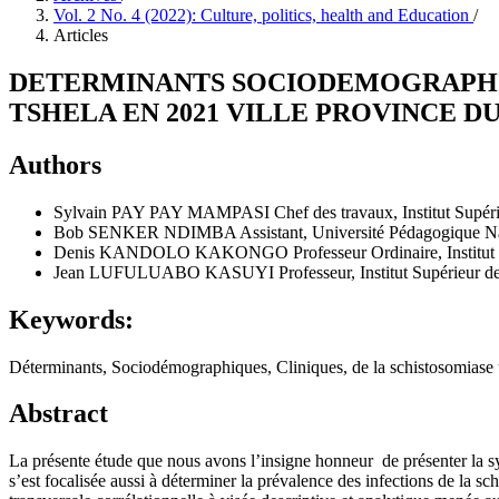
Vol. 2 No. 4 (2022): Culture, politics, health and Education
/
Articles
DETERMINANTS SOCIODEMOGRAPHIQU
TSHELA EN 2021 VILLE PROVINCE 
Authors
Sylvain PAY PAY MAMPASI
Chef des travaux, Institut Supé
Bob SENKER NDIMBA
Assistant, Université Pédagogique N
Denis KANDOLO KAKONGO
Professeur Ordinaire, Institu
Jean LUFULUABO KASUYI
Professeur, Institut Supérieur 
Keywords:
Déterminants, Sociodémographiques, Cliniques, de la schistosomiase ur
Abstract
La présente étude que nous avons l’insigne honneur de présenter la sy
s’est focalisée aussi à déterminer la prévalence des infections de la 