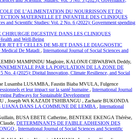
Sciences and Scientific Studies: Vol. 5 No. 3 (2025): Governance,
COLE DE L’ALIMENTATION DU NOURRISSON ET DU
TECTION MATERNELLE ET INFANTILE DES CLINIQUES
nces and Scientific Studies: Vol. 2 No. 6 (2022): Government spending
 CHIRURGIE DIGESTIVE DANS LES CLINIQUES
l Health and Well-Being
 JET ET CELLES DE MI-JET DANS LE DIAGNOSTIC
Medical De Matadi
,
International Journal of Social Sciences and
KEMBO MAMPINDU Magloire, KALONJI CIBWABWA Deddy,
NNEMENTALE PAR LA POPULATION DE LA ZONE DE
. 5 No. 4 (2025): Digital Innovation, Climate Resilience, and Social
ue Lusamba LUSAMBA, Faustin Biaba MVULA, Fulgence
essionnels et leur impact sur la santé humaine
,
International Journal
 Emerging Pathways for Sustainable Development
U , Joseph WA KAZADI TSHIBANGU , Zacharie BUKONDA
ES UJANA DANS LA COMMUNE DE LEMBA
,
International
ain, BUSA EBETE Catherine, BENTEKE EKENGA Thérèse,
Claude,
DETERMINANTS DE FAIBLE ADHESION DES
 CONGO
,
International Journal of Social Sciences and Scientific