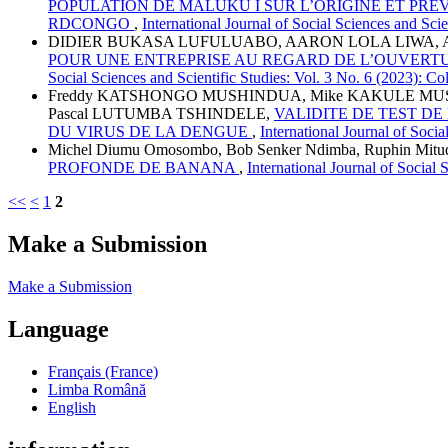
POPULATION DE MALUKU I SUR L’ORIGINE ET PRE
RDCONGO
,
International Journal of Social Sciences and Sc
DIDIER BUKASA LUFULUABO, AARON LOLA LIWA, 
POUR UNE ENTREPRISE AU REGARD DE L’OUVERT
Social Sciences and Scientific Studies: Vol. 3 No. 6 (2023): Co
Freddy KATSHONGO MUSHINDUA, Mike KAKULE MUS
Pascal LUTUMBA TSHINDELE,
VALIDITE DE TEST DE
DU VIRUS DE LA DENGUE
,
International Journal of Soci
Michel Diumu Omosombo, Bob Senker Ndimba, Ruphin Mituduk
PROFONDE DE BANANA
,
International Journal of Social
<<
<
1
2
Make a Submission
Make a Submission
Language
Français (France)
Limba Română
English