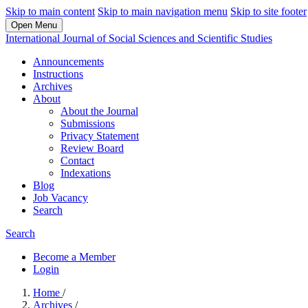
Skip to main content
Skip to main navigation menu
Skip to site footer
Open Menu
International Journal of Social Sciences and Scientific Studies
Announcements
Instructions
Archives
About
About the Journal
Submissions
Privacy Statement
Review Board
Contact
Indexations
Blog
Job Vacancy
Search
Search
Become a Member
Login
Home
/
Archives
/