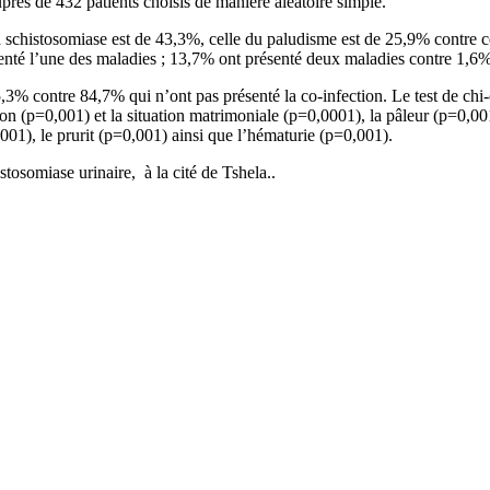
auprès de 432 patients choisis de manière aléatoire simple.
e la schistosomiase est de 43,3%, celle du paludisme est de 25,9% contre
té l’une des maladies ; 13,7% ont présenté deux maladies contre 1,6% qu
5,3% contre 84,7% qui n’ont pas présenté la co-infection. Le test de chi-
ion (p=0,001) et la situation matrimoniale (p=0,0001), la pâleur (p=0,001)
001), le prurit (p=0,001) ainsi que l’hématurie (p=0,001).
tosomiase urinaire, à la cité de Tshela..