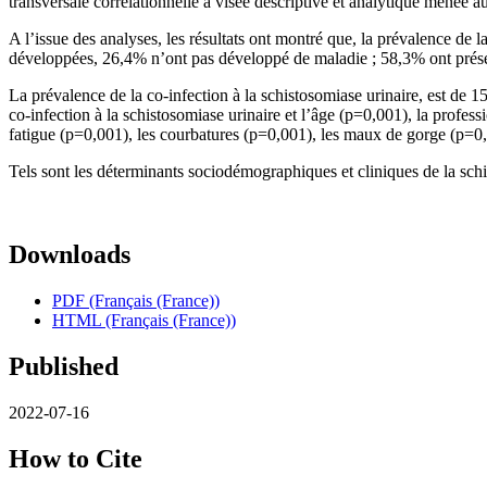
transversale corrélationnelle à visée descriptive et analytique menée 
A l’issue des analyses, les résultats ont montré que, la prévalence d
développées, 26,4% n’ont pas développé de maladie ; 58,3% ont présen
La prévalence de la co-infection à la schistosomiase urinaire, est de 1
co-infection à la schistosomiase urinaire et l’âge (p=0,001), la profess
fatigue (p=0,001), les courbatures (p=0,001), les maux de gorge (p=0,
Tels sont les déterminants sociodémographiques et cliniques de la schis
Downloads
PDF (Français (France))
HTML (Français (France))
Published
2022-07-16
How to Cite