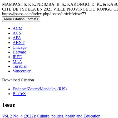
MAMPASI, S. P. P., NDIMBA, B. S., KAKONGO, D. K., &
CITE DE TSHELA EN 2021 VILLE PROVINCE DU KONGO 
https://ijssass.com/index.php/ijssass/article/view/73
More Citation Formats
ACM
ACS
APA
ABNT
Chicago
Harvard
IEEE
MLA
Turabian
Vancouver
Download Citation
Endnote/Zotero/Mendeley (RIS)
BibTeX
Issue
Vol. 2 No. 4 (2022): Culture, politics, health and Education