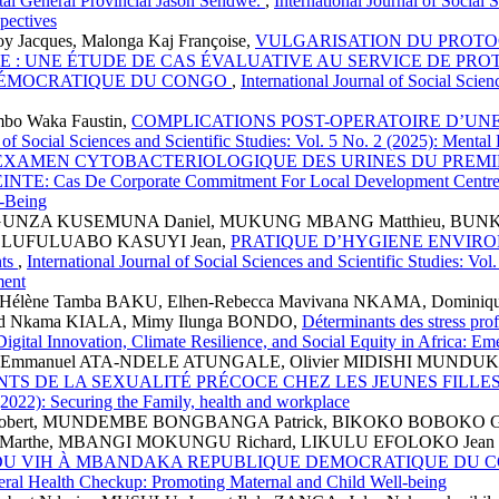
tal Général Provincial Jason Sendwe.
,
International Journal of Social 
pectives
y Jacques, Malonga Kaj Françoise,
VULGARISATION DU PROTO
 : UNE ÉTUDE DE CAS ÉVALUATIVE AU SERVICE DE PRO
 DÉMOCRATIQUE DU CONGO
,
International Journal of Social Scie
bo Waka Faustin,
COMPLICATIONS POST-OPERATOIRE D’UNE
l of Social Sciences and Scientific Studies: Vol. 5 No. 2 (2025): Menta
EXAMEN CYTOBACTERIOLOGIQUE DES URINES DU PREMIER
as De Corporate Commitment For Local Development Centre 
l-Being
NGUNZA KUSEMUNA Daniel, MUKUNG MBANG Matthieu, BUN
 LUFULUABO KASUYI Jean,
PRATIQUE D’HYGIENE ENVIRO
nts
,
International Journal of Social Sciences and Scientific Studies: Vol
ment
Hélène Tamba BAKU, Elhen-Rebecca Mavivana NKAMA, Dominiq
id Nkama KIALA, Mimy Ilunga BONDO,
Déterminants des stress prof
: Digital Innovation, Climate Resilience, and Social Equity in Africa:
, Emmanuel ATA-NDELE ATUNGALE, Olivier MIDISHI MUNDUK
TS DE LA SEXUALITÉ PRÉCOCE CHEZ LES JEUNES FILL
 (2022): Securing the Family, health and workplace
bert, MUNDEMBE BONGBANGA Patrick, BIKOKO BOBOKO Guill
arthe, MBANGI MOKUNGU Richard, LIKULU EFOLOKO Jean 
 DU VIH À MBANDAKA REPUBLIQUE DEMOCRATIQUE DU
neral Health Checkup: Promoting Maternal and Child Well-being