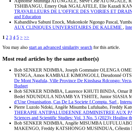
Alphonse Muninga ATUNGALE, Steve Cele ATUNGALE, Robe
TSHIBANGU, Emery Otak NGALAFELE, Elie Kazadi K
TRAVAILLEURS DE L’OFFICE DES VOIRIES ET DRA
and Education
Kabandilwa Sabuni Enock, Mukonkole Ngongo Pascal, Yumb
AUX CLINIQUES UNIVERSITAIRES DE KALEMIE
,
Int
1
2
3
4
5
>
>>
You may also
start an advanced similarity search
for this article.
Most read articles by the same author(s)
Bob SENKER NDIMBA, Joseph Gommaire OLENGA OME
YENGA, Amos KAMBALE KIMONGOLI, Dieudonné OT
De Mont Ngafula, Ville Province De Kinshasa Rdcongo: Vecu,
Budget
Bob SENKER NDIMBA, Laurence KHUTI BINDA, Omar
Bedel NDUNDULA NDAMB YA TSHITE, Junior SIASIA
d’Une Organisation, Cas De La Societe f.Compta. Sarl
,
Intern
Pierre Luzolo Ndoki, Angèle Misumba Lufuluabo, Freddy Kat
THERAPIE ANTIPALUDEENNE ADMINISTREE AUX PA
Sciences and Scientific Studies: Vol. 3 No. 5 (2023): Healing 
Bob SENKER NDIMBA, Angèle MISUMBA LUFULUABO, J
MAKENGO, Freddy KATSHONGO MUSINDUA, Célestin