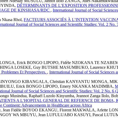
rt Ndesiay MUSULU, Jannot Ilolo ZANGA, Jules Nakamukwikila
ANYINDA,
DÉTERMINANTS DE L’EXPOSITION PROFESSION
INAGE DE KINSHASA/RDC
,
International Journal of Social Sciences
a Nkasa Rhol,
FACTEURS ASSOCIÉS À L’INTENTION VACCIN
ernational Journal of Social Sciences and Scientific Studies: Vol
LONGA, Erick BONGO LIPOPO, Fidèle NZOKANA TE NZABEM
SHINGA LOSEKE, Guy BUTSHE MASUMBUKO, Laurence KHUT
 Problemes Et Perspectives.
,
International Journal of Social Sciences
 BINYONGO KIBANGALA, Christian KANYANTU MONGA, MIKA
 MBUILU, Erick BONGO LIPOPO, Emery NKANKA MADIMBA,
M
ational Journal of Social Sciences and Scientific Studies: Vol. 2 No. 
songo Musindua, Raphaël Luzolo Kinyumba, Jeannot Zanga Ilolo, Bo
TIENTS A L’HOPITAL GENERAL DE REFERNCE DE BOMA, 
the Continent: Advancements in Healthcare across Africa
ean Fidèle BOYOO EKANGU, Florent MAKWALA, Arlette LON
 NGOY WA MBUYU, Jean LUFULUABO KASUYI, Pascal LUT