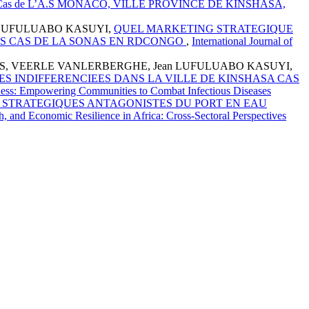
s de L’A.S MONACO, VILLE PROVINCE DE KINSHASA,
 LUFULUABO KASUYI,
QUEL MARKETING STRATEGIQUE
ES CAS DE LA SONAS EN RDCONGO
,
International Journal of
S, VEERLE VANLERBERGHE, Jean LUFULUABO KASUYI,
ES INDIFFERENCIEES DANS LA VILLE DE KINSHASA CAS
areness: Empowering Communities to Combat Infectious Diseases
 STRATEGIQUES ANTAGONISTES DU PORT EN EAU
th, and Economic Resilience in Africa: Cross-Sectoral Perspectives