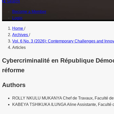
Search
Become a Member
Login
Home
/
Archives
/
Vol. 6 No. 3 (2026): Contemporary Challenges and Inn
Articles
Cybercriminalité en République Démoc
réforme
Authors
ROLLY NKULU MUKANYA
Chef de Travaux, Faculté de
KABEYA TSHIKUKA ILUNGA Aline
Assistante, Faculté 