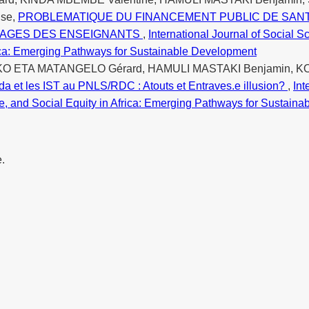
se,
PROBLEMATIQUE DU FINANCEMENT PUBLIC DE SANT
NAGES DES ENSEIGNANTS
,
International Journal of Social Sc
frica: Emerging Pathways for Sustainable Development
KO ETA MATANGELO Gérard, HAMULI MASTAKI Benjamin, K
Sida et les IST au PNLS/RDC : Atouts et Entraves.e illusion?
,
Int
nce, and Social Equity in Africa: Emerging Pathways for Sustain
e.