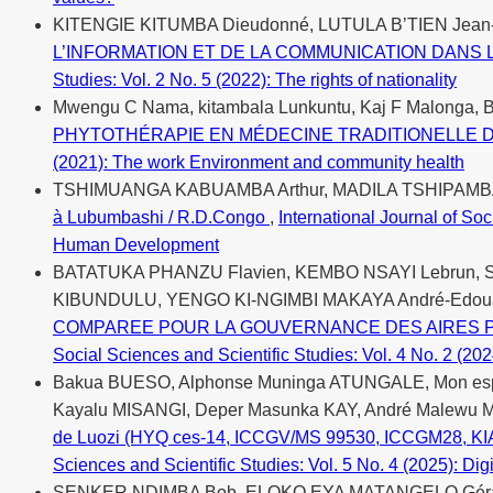
KITENGIE KITUMBA Dieudonné, LUTULA B’TIEN Jean
L’INFORMATION ET DE LA COMMUNICATION DAN
Studies: Vol. 2 No. 5 (2022): The rights of nationality
Mwengu C Nama, kitambala Lunkuntu, Kaj F Malonga,
PHYTOTHÉRAPIE EN MÉDECINE TRADITIONELLE D
(2021): The work Environment and community health
TSHIMUANGA KABUAMBA Arthur, MADILA TSHIPAMBA
à Lubumbashi / R.D.Congo
,
International Journal of So
Human Development
BATATUKA PHANZU Flavien, KEMBO NSAYI Lebrun,
KIBUNDULU, YENGO KI-NGIMBI MAKAYA André-Edoua
COMPAREE POUR LA GOUVERNANCE DES AIRES P
Social Sciences and Scientific Studies: Vol. 4 No. 2 (20
Bakua BUESO, Alphonse Muninga ATUNGALE, Mon espo
Kayalu MISANGI, Deper Masunka KAY, André Malew
de Luozi (HYQ ces-14, ICCGV/MS 99530, ICCGM28, KIA
Sciences and Scientific Studies: Vol. 5 No. 4 (2025): Di
SENKER NDIMBA Bob, ELOKO EYA MATANGELO Gérar