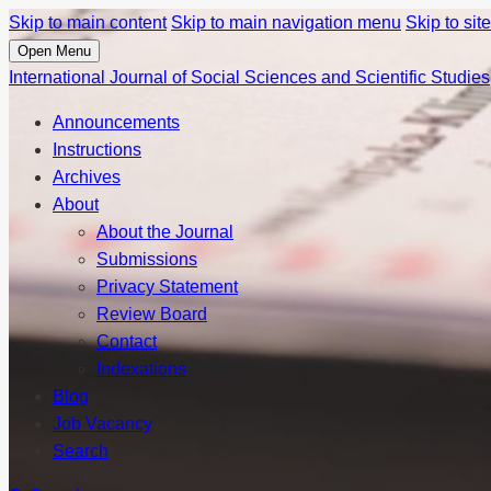
Skip to main content
Skip to main navigation menu
Skip to site
Open Menu
International Journal of Social Sciences and Scientific Studies
Announcements
Instructions
Archives
About
About the Journal
Submissions
Privacy Statement
Review Board
Contact
Indexations
Blog
Job Vacancy
Search