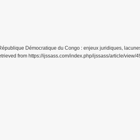
n République Démocratique du Congo : enjeux juridiques, lacune
rieved from https://ijssass.com/index.php/ijssass/article/view/4