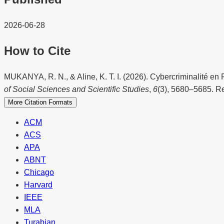
2026-06-28
How to Cite
MUKANYA, R. N., & Aline, K. T. I. (2026). Cybercriminalité e
of Social Sciences and Scientific Studies
,
6
(3), 5680–5685. Ret
More Citation Formats
ACM
ACS
APA
ABNT
Chicago
Harvard
IEEE
MLA
Turabian