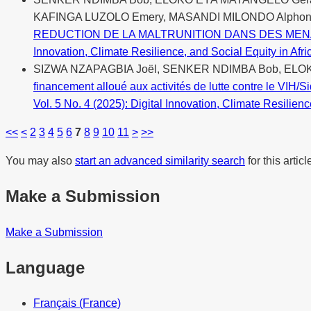
KAFINGA LUZOLO Emery, MASANDI MILONDO Alphon
REDUCTION DE LA MALTRUNITION DANS DES ME
Innovation, Climate Resilience, and Social Equity in A
SIZWA NZAPAGBIA Joël, SENKER NDIMBA Bob, ELO
financement alloué aux activités de lutte contre le VIH/
Vol. 5 No. 4 (2025): Digital Innovation, Climate Resilie
<<
<
2
3
4
5
6
7
8
9
10
11
>
>>
You may also
start an advanced similarity search
for this articl
Make a Submission
Make a Submission
Language
Français (France)