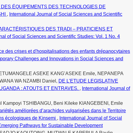
U DES ÉQUIPEMENTS DES TECHNOLOGIES DE
SHI
,
International Journal of Social Sciences and Scientific
RACTÉRISTIQUES DES TRADI – PRATICIENS ET
nal of Social Sciences and Scientific Studies: Vol. 1 No. 4
e des crises et d'hospitalisations des enfants drépanocytaires
temporary Challenges and Innovations in Social Sciences and
e, ETUMANGELE ASEKE KANG’ASEKE Emile, NEPANEPA
MWANA WA NZAMBI Daniel,
DE L’ETUDE LEGISLATIVE
UGANDA : ATOUTS ET ENTRAVES.
,
International Journal of
ul Kampoyi TSHIBANGU, Beni Kileke KIANGEBENI, Emile
étés améliorées d’arachides vulgarisées dans le Territoire
ns écologiques de Kinsemi
,
International Journal of Social
ca: Emerging Pathways for Sustainable Development
, SADJO KAOUTOING, MUTWALE KAPEPULA Paulin,