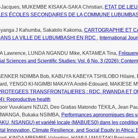
-Jacques, MUKEMBE KISAKA-SAKA Christian,
ETAT DE LIE
S LES ÉCOLES SECONDAIRES DE LA COMMUNE LUBUMBA
 Byanga J Kahumba, Sakatolo Kakoma,
CARTOGRAPHIE ET CA
ANS LA VILLE DE LUBUMBASHI EN RDC
,
International Jour
 Lawrence, LUNDA NGANDU Mike, KATAMEA Tina,
Fréquenc
cial Sciences and Scientific Studies: Vol. 6 No. 3 (2026): Con
 SENKER NDIMBA Bob, KABUYA KABEYA TSHILOBO Hilair
rd, YENGO KI-NGIMBI MAKAYA André-Edouard, MAKIESE 
ROTEGEES TRANSFRONTALIERES : RDC, RWANDA ET O
24): Reproductive health
ir Vuvukiami NZUZI, Deo Gratias Matondo TEKILA, Jean Pa
u MWANGA, Bukaka NSIMBA,
Performances agronomiques des vari
KU, NSANGU) et variété locale (MABUES0) dans les conditio
gital Innovation, Climate Resilience, and Social Equity in Afri
d, KINDA MBEMBE Valentine, HAMULI MASTAKI Benjamin