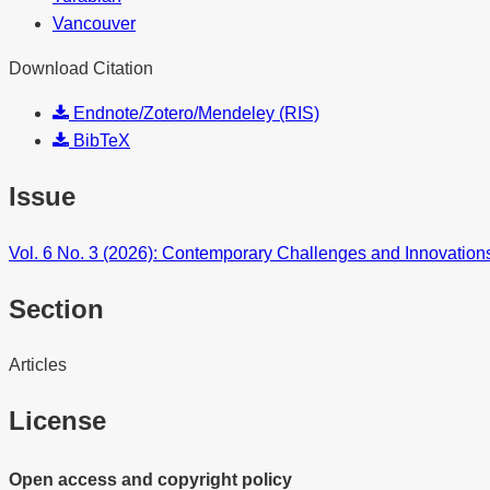
Vancouver
Download Citation
Endnote/Zotero/Mendeley (RIS)
BibTeX
Issue
Vol. 6 No. 3 (2026): Contemporary Challenges and Innovatio
Section
Articles
License
Open access and copyright policy