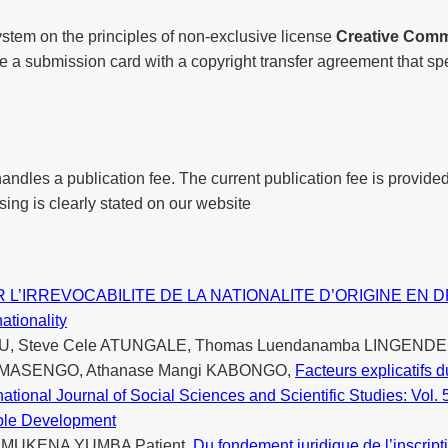
ystem on the principles of non-exclusive license
Creative Comm
ete a submission card with a copyright transfer agreement that spe
handles a publication fee. The current publication fee is provided
sing is clearly stated on our website
 L’IRREVOCABILITE DE LA NATIONALITE D’ORIGINE EN 
nationality
 Steve Cele ATUNGALE, Thomas Luendanamba LINGENDE, Fr
e MASENGO, Athanase Mangi KABONGO,
Facteurs explicatifs 
national Journal of Social Sciences and Scientific Studies: Vol. 
able Development
 MUKENA YUMBA Patient,
Du fondement juridique de l’inscrip