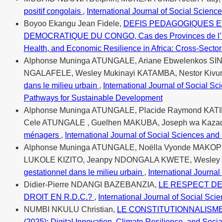
positif congolais
,
International Journal of Social Scienc
Boyoo Ekangu Jean Fidele,
DEFIS PEDAGOGIQUES E
DEMOCRATIQUE DU CONGO, Cas des Provinces de l’Eq
Health, and Economic Resilience in Africa: Cross-Sector
Alphonse Muninga ATUNGALE, Ariane Ebwelenkos SI
NGALAFELE, Wesley Mukinayi KATAMBA, Nestor Kiv
dans le milieu urbain
,
International Journal of Social Sc
Pathways for Sustainable Development
Alphonse Muninga ATUNGALE, Placide Raymond KATIK
Cele ATUNGALE , Guelhen MAKUBA, Joseph wa Kaz
ménagers
,
International Journal of Social Sciences and
Alphonse Muninga ATUNGALE, Noëlla Vyonde MAKOPE,
LUKOLE KIZITO, Jeanpy NDONGALA KWETE, Wesley
gestationnel dans le milieu urbain
,
International Journal
Didier-Pierre NDANGI BAZEBANZIA,
LE RESPECT DE
DROIT EN R.D.C.?
,
International Journal of Social Sci
NUMBI NKULU Christian,
LE CONSTITUTIONNALISM
(2025): Digital Innovation, Climate Resilience, and Soc