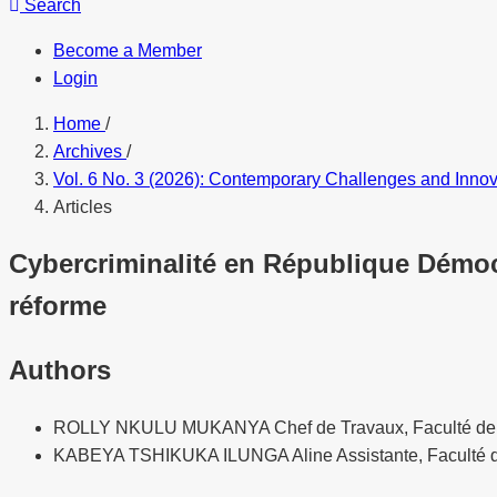
Search
Become a Member
Login
Home
/
Archives
/
Vol. 6 No. 3 (2026): Contemporary Challenges and Inn
Articles
Cybercriminalité en République Démoc
réforme
Authors
ROLLY NKULU MUKANYA
Chef de Travaux, Faculté de
KABEYA TSHIKUKA ILUNGA Aline
Assistante, Faculté 