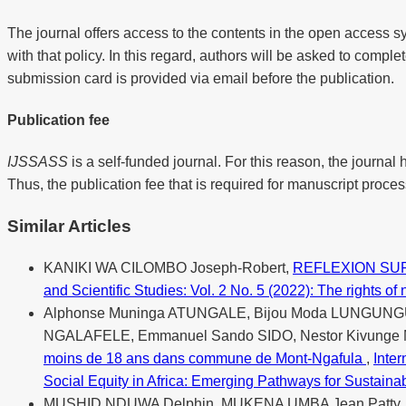
The journal offers access to the contents in the open access s
with that policy. In this regard, authors will be asked to compl
submission card is provided via email before the publication.
Publication fee
IJSSASS
is a self-funded journal. For this reason, the journal 
Thus, the publication fee that is required for manuscript proces
Similar Articles
KANIKI WA CILOMBO Joseph-Robert,
REFLEXION SUR
and Scientific Studies: Vol. 2 No. 5 (2022): The rights of 
Alphonse Muninga ATUNGALE, Bijou Moda LUNGUNGU,
NGALAFELE, Emmanuel Sando SIDO, Nestor Kivung
moins de 18 ans dans commune de Mont-Ngafula
,
Inter
Social Equity in Africa: Emerging Pathways for Sustain
MUSHID NDUWA Delphin, MUKENA UMBA Jean Patty,