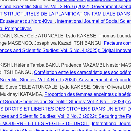
es and Scientific Studies: Vol. 2 No. 6 (2022): Government spe
T STRUCTURELS DE LA PLANIFICATION FAMILIALE DA
uateur et du Nord-Kivu.
,
International Journal of Social Scie
al Perspectives
NDANI, Steve Cele ATUNGALE, Lydo KAKESE, Thomas Luend
unge MASENGO, Joseph wa Kazadi TSHIBANGU,
Facteurs com
iences and Scientific Studies: Vol. 5 No. 4 (2025): Digital Innov
ISHI, Hélène Tamba BAKU, Prudence MAZAMBI, Nestor MASEN
adi TSHIBANGU,
Corrélation entre les caractéristiques sociodé
 Scientific Studies: Vol. 4 No. 1 (2024): Advancement of Reprodu
 Steve CELE ATUNGALE, Lydo KAKESE, Olivier Olivera LU
 Mukinayi KATAMBA,
Proportion des femmes enceintes diabétiq
 of Social Sciences and Scientific Studies: Vol. 4 No. 1 (2024)
S DROITS ET LIBERTES DES CITOYENS DANS UN ETAT D
ences and Scientific Studies: Vol. 2 No. 3 (2022): Securing the 
E MODERNE ET LES REGLES DE DROIT
,
International Journ
ial Equity in Africa: Emerging Pathways for Sustainable Develop