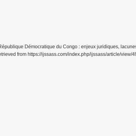
n République Démocratique du Congo : enjeux juridiques, lacune
rieved from https://ijssass.com/index.php/ijssass/article/view/4