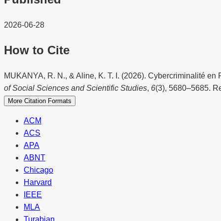
2026-06-28
How to Cite
MUKANYA, R. N., & Aline, K. T. I. (2026). Cybercriminalité e
of Social Sciences and Scientific Studies
,
6
(3), 5680–5685. Ret
More Citation Formats
ACM
ACS
APA
ABNT
Chicago
Harvard
IEEE
MLA
Turabian