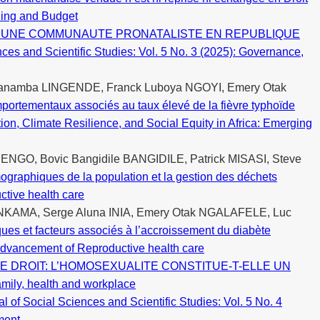
nding and Budget
NS UNE COMMUNAUTE PRONATALISTE EN REPUBLIQUE
nces and Scientific Studies: Vol. 5 No. 3 (2025): Governance,
anamba LINGENDE, Franck Luboya NGOYI, Emery Otak
portementaux associés au taux élevé de la fièvre typhoïde
ation, Climate Resilience, and Social Equity in Africa: Emerging
GO, Bovic Bangidile BANGIDILE, Patrick MISASI, Steve
mographiques de la population et la gestion des déchets
ctive health care
NKAMA, Serge Aluna INIA, Emery Otak NGALAFELE, Luc
ues et facteurs associés à l’accroissement du diabète
: Advancement of Reproductive health care
E DROIT: L’HOMOSEXUALITE CONSTITUE-T-ELLE UN
Family, health and workplace
al of Social Sciences and Scientific Studies: Vol. 5 No. 4
ment