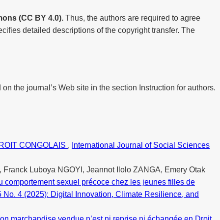
ons (CC BY 4.0).
Thus, the authors are required to agree
cifies detailed descriptions of the copyright transfer. The
 on the journal’s Web site in the section Instruction for authors.
DROIT CONGOLAIS
,
International Journal of Social Sciences
anck Luboya NGOYI, Jeannot Ilolo ZANGA, Emery Otak
du comportement sexuel précoce chez les jeunes filles de
5 No. 4 (2025): Digital Innovation, Climate Resilience, and
tion marchandise vendue n’est ni reprise ni échangée en Droit