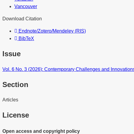
Vancouver
Download Citation
Endnote/Zotero/Mendeley (RIS)
BibTeX
Issue
Vol. 6 No. 3 (2026): Contemporary Challenges and Innovatio
Section
Articles
License
Open access and copyright policy