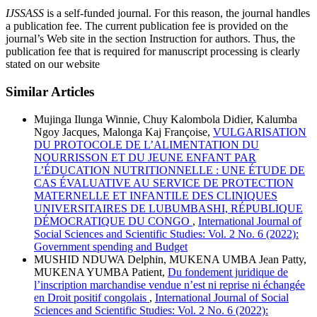
IJSSASS
is a self-funded journal. For this reason, the journal handles
a publication fee. The current publication fee is provided on the
journal’s Web site in the section Instruction for authors. Thus, the
publication fee that is required for manuscript processing is clearly
stated on our website
Similar Articles
Mujinga Ilunga Winnie, Chuy Kalombola Didier, Kalumba
Ngoy Jacques, Malonga Kaj Françoise,
VULGARISATION
DU PROTOCOLE DE L’ALIMENTATION DU
NOURRISSON ET DU JEUNE ENFANT PAR
L’ÉDUCATION NUTRITIONNELLE : UNE ÉTUDE DE
CAS ÉVALUATIVE AU SERVICE DE PROTECTION
MATERNELLE ET INFANTILE DES CLINIQUES
UNIVERSITAIRES DE LUBUMBASHI, RÉPUBLIQUE
DÉMOCRATIQUE DU CONGO
,
International Journal of
Social Sciences and Scientific Studies: Vol. 2 No. 6 (2022):
Government spending and Budget
MUSHID NDUWA Delphin, MUKENA UMBA Jean Patty,
MUKENA YUMBA Patient,
Du fondement juridique de
l’inscription marchandise vendue n’est ni reprise ni échangée
en Droit positif congolais
,
International Journal of Social
Sciences and Scientific Studies: Vol. 2 No. 6 (2022):