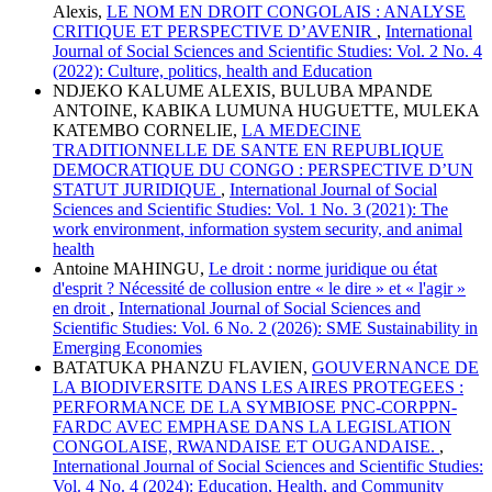
Alexis,
LE NOM EN DROIT CONGOLAIS : ANALYSE
CRITIQUE ET PERSPECTIVE D’AVENIR
,
International
Journal of Social Sciences and Scientific Studies: Vol. 2 No. 4
(2022): Culture, politics, health and Education
NDJEKO KALUME ALEXIS, BULUBA MPANDE
ANTOINE, KABIKA LUMUNA HUGUETTE, MULEKA
KATEMBO CORNELIE,
LA MEDECINE
TRADITIONNELLE DE SANTE EN REPUBLIQUE
DEMOCRATIQUE DU CONGO : PERSPECTIVE D’UN
STATUT JURIDIQUE
,
International Journal of Social
Sciences and Scientific Studies: Vol. 1 No. 3 (2021): The
work environment, information system security, and animal
health
Antoine MAHINGU,
Le droit : norme juridique ou état
d'esprit ? Nécessité de collusion entre « le dire » et « l'agir »
en droit
,
International Journal of Social Sciences and
Scientific Studies: Vol. 6 No. 2 (2026): SME Sustainability in
Emerging Economies
BATATUKA PHANZU FLAVIEN,
GOUVERNANCE DE
LA BIODIVERSITE DANS LES AIRES PROTEGEES :
PERFORMANCE DE LA SYMBIOSE PNC-CORPPN-
FARDC AVEC EMPHASE DANS LA LEGISLATION
CONGOLAISE, RWANDAISE ET OUGANDAISE.
,
International Journal of Social Sciences and Scientific Studies:
Vol. 4 No. 4 (2024): Education, Health, and Community