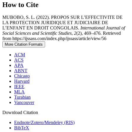
How to Cite
MUBOBO, S. L. (2022). PROPOS SUR L’EFFECTIVITE DE
LA PROTECTION JURIDIQUE ET JUDICIAIRE DE
L’ENFANT EN DROIT CONGOLAIS.
International Journal of
Social Sciences and Scientific Studies
,
2
(2), 469–476. Retrieved
from https://ijssass.com/index.php/ijssass/article/view/56
More Citation Formats
ACM
ACS
APA
ABNT
Chicago
Harvard
IEEE
MLA
Turabian
Vancouver
Download Citation
Endnote/Zotero/Mendeley (RIS)
BibTeX