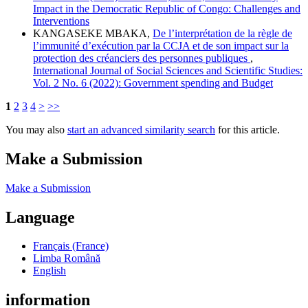
Impact in the Democratic Republic of Congo: Challenges and
Interventions
KANGASEKE MBAKA,
De l’interprétation de la règle de
l’immunité d’exécution par la CCJA et de son impact sur la
protection des créanciers des personnes publiques
,
International Journal of Social Sciences and Scientific Studies:
Vol. 2 No. 6 (2022): Government spending and Budget
1
2
3
4
>
>>
You may also
start an advanced similarity search
for this article.
Make a Submission
Make a Submission
Language
Français (France)
Limba Română
English
information