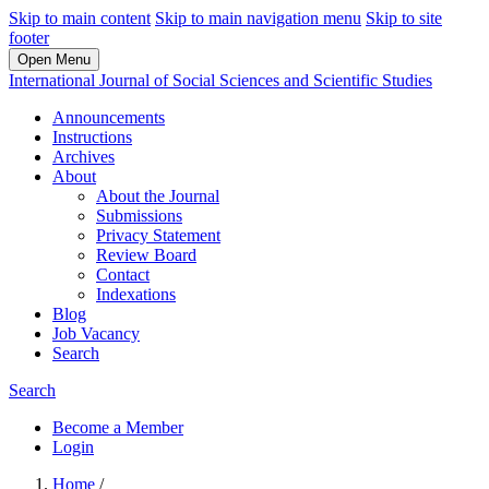
Skip to main content
Skip to main navigation menu
Skip to site
footer
Open Menu
International Journal of Social Sciences and Scientific Studies
Announcements
Instructions
Archives
About
About the Journal
Submissions
Privacy Statement
Review Board
Contact
Indexations
Blog
Job Vacancy
Search
Search
Become a Member
Login
Home
/