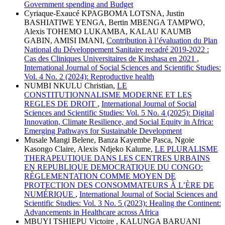
Government spending and Budget
Cyriaque-Exaucé KPAGBOMA LOTSNA, Justin
BASHIATIWE YENGA, Bertin MBENGA TAMPWO,
Alexis TOHEMO LUKAMBA, KALAU KAUMB
GABIN, AMISI IMANI,
Contribution à l’évaluation du Plan
National du Développement Sanitaire recadré 2019-2022 :
Cas des Cliniques Universitaires de Kinshasa en 2021
,
International Journal of Social Sciences and Scientific Studies:
Vol. 4 No. 2 (2024): Reproductive health
NUMBI NKULU Christian,
LE
CONSTITUTIONNALISME MODERNE ET LES
REGLES DE DROIT
,
International Journal of Social
Sciences and Scientific Studies: Vol. 5 No. 4 (2025): Digital
Innovation, Climate Resilience, and Social Equity in Africa:
Emerging Pathways for Sustainable Development
Musale Mangi Belene, Banza Kayembe Pasca, Ngoie
Kasongo Claire, Alexis Ndjeko Kalume,
LE PLURALISME
THERAPEUTIQUE DANS LES CENTRES URBAINS
EN REPUBLIQUE DEMOCRATIQUE DU CONGO:
RÈGLEMENTATION COMME MOYEN DE
PROTECTION DES CONSOMMATEURS À L’ÈRE DE
NUMÉRIQUE
,
International Journal of Social Sciences and
Scientific Studies: Vol. 3 No. 5 (2023): Healing the Continent:
Advancements in Healthcare across Africa
MBUYI TSHIEPU Victoire , KALUNGA BARUANI