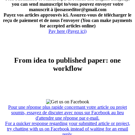
you can send manuscript to/vous pouvez envoyer votre
manuscrit à ijossasseditor@gmail.com
Payez vos articles approuvés ici. Assurez-vous de télécharger le
reçu de paiement et de nous l'envoyer (You can make payments
for accepted articles online)
Pay here (Payez ici)
From idea to published paper: one
workflow
Pour une réponse plus rapide concernant votre article ou projet
soumis, essayez de discuter avec nous sur Facebook au lieu
d'attendre une réponse par e-mail.
For a quicker response regarding your submitted article or project,
try chatting with us on Facebook instead of waiting for an email
reply.