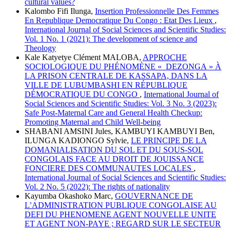
cultural values?
Kalombo Fifi Ilunga,
Insertion Professionnelle Des Femmes
En Republique Democratique Du Congo : Etat Des Lieux
,
International Journal of Social Sciences and Scientific Studies:
Vol. 1 No. 1 (2021): The development of science and
Theology
Kale Katyetye Clément MALOBA,
APPROCHE
SOCIOLOGIQUE DU PHÉNOMÈNE « DEZONGA » À
LA PRISON CENTRALE DE KASSAPA, DANS LA
VILLE DE LUBUMBASHI EN RÉPUBLIQUE
DÉMOCRATIQUE DU CONGO
,
International Journal of
Social Sciences and Scientific Studies: Vol. 3 No. 3 (2023):
Safe Post-Maternal Care and General Health Checkup:
Promoting Maternal and Child Well-being
SHABANI AMSINI Jules, KAMBUYI KAMBUYI Ben,
ILUNGA KADIONGO Sylvie,
LE PRINCIPE DE LA
DOMANIALISATION DU SOL ET DU SOUS-SOL
CONGOLAIS FACE AU DROIT DE JOUISSANCE
FONCIERE DES COMMUNAUTES LOCALES
,
International Journal of Social Sciences and Scientific Studies:
Vol. 2 No. 5 (2022): The rights of nationality
Kayumba Okashoko Marc,
GOUVERNANCE DE
L’ADMINISTRATION PUBLIQUE CONGOLAISE AU
DEFI DU PHENOMENE AGENT NOUVELLE UNITE
ET AGENT NON-PAYE ; REGARD SUR LE SECTEUR