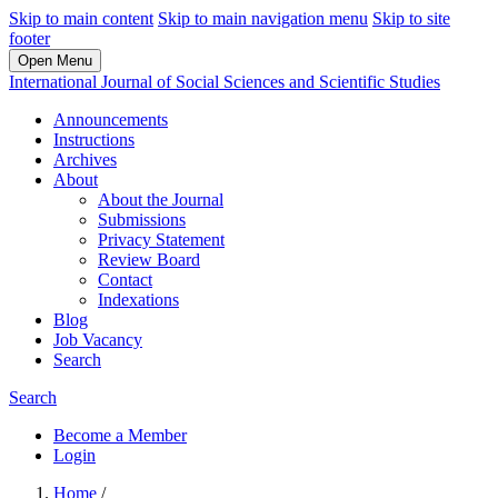
Skip to main content
Skip to main navigation menu
Skip to site
footer
Open Menu
International Journal of Social Sciences and Scientific Studies
Announcements
Instructions
Archives
About
About the Journal
Submissions
Privacy Statement
Review Board
Contact
Indexations
Blog
Job Vacancy
Search
Search
Become a Member
Login
Home
/