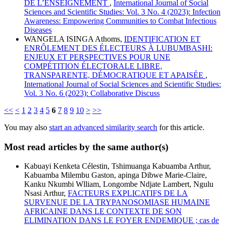
DE L’ENSEIGNEMENT
,
International Journal of Social
Sciences and Scientific Studies: Vol. 3 No. 4 (2023): Infection
Awareness: Empowering Communities to Combat Infectious
Diseases
WANGELA ISINGA Athoms,
IDENTIFICATION ET
ENRÔLEMENT DES ÉLECTEURS À LUBUMBASHI:
ENJEUX ET PERSPECTIVES POUR UNE
COMPÉTITION ÉLECTORALE LIBRE,
TRANSPARENTE, DÉMOCRATIQUE ET APAISÉE
,
International Journal of Social Sciences and Scientific Studies:
Vol. 3 No. 6 (2023): Collaborative Discuss
<<
<
1
2
3
4
5
6
7
8
9
10
>
>>
You may also
start an advanced similarity search
for this article.
Most read articles by the same author(s)
Kabuayi Kenketa Célestin, Tshimuanga Kabuamba Arthur,
Kabuamba Milembu Gaston, apinga Dibwe Marie-Claire,
Kanku Nkumbi Wlliam, Longombe Ndjate Lambert, Ngulu
Nsasi Arthur,
FACTEURS EXPLICATIFS DE LA
SURVENUE DE LA TRYPANOSOMIASE HUMAINE
AFRICAINE DANS LE CONTEXTE DE SON
ELIMINATION DANS LE FOYER ENDEMIQUE ; cas de