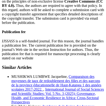
on the principles of non-exclusive license
Creative Commons (CC
BY 4.0).
Thus, the authors are required to agree with that policy. In
this regard, authors will be asked to complete a submission card with
a copyright transfer agreement that specifies detailed descriptions of
the copyright transfer. The submission card is provided via email
before the publication.
Publication fee
IJSSASS
is a self-funded journal. For this reason, the journal handles
a publication fee. The current publication fee is provided on the
journal’s Web site in the section Instruction for authors. Thus, the
publication fee that is required for manuscript processing is clearly
stated on our website
Similar Articles
MUSHIKWA LUMBWE Jacqueline,
Comparaison des
moyennes de taux de redoublement des filles et des garçons
de la province éducationnelle de Haut-Katanga 1 des années
scolaires 2017-2022.
,
International Journal of Social Sciences
and Scientific Studies: Vol. 5 No. 3 (2025): Governance,
Health, and Economic Resilience in Africa: Cross-Sectoral
Perspectives