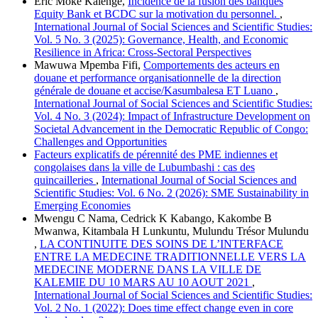
Eric Moke Kalenge,
Incidence de la fusion des banques
Equity Bank et BCDC sur la motivation du personnel.
,
International Journal of Social Sciences and Scientific Studies:
Vol. 5 No. 3 (2025): Governance, Health, and Economic
Resilience in Africa: Cross-Sectoral Perspectives
Mawuwa Mpemba Fifi,
Comportements des acteurs en
douane et performance organisationnelle de la direction
générale de douane et accise/Kasumbalesa ET Luano
,
International Journal of Social Sciences and Scientific Studies:
Vol. 4 No. 3 (2024): Impact of Infrastructure Development on
Societal Advancement in the Democratic Republic of Congo:
Challenges and Opportunities
Facteurs explicatifs de pérennité des PME indiennes et
congolaises dans la ville de Lubumbashi : cas des
quincailleries
,
International Journal of Social Sciences and
Scientific Studies: Vol. 6 No. 2 (2026): SME Sustainability in
Emerging Economies
Mwengu C Nama, Cedrick K Kabango, Kakombe B
Mwanwa, Kitambala H Lunkuntu, Mulundu Trésor Mulundu
,
LA CONTINUITE DES SOINS DE L’INTERFACE
ENTRE LA MEDECINE TRADITIONNELLE VERS LA
MEDECINE MODERNE DANS LA VILLE DE
KALEMIE DU 10 MARS AU 10 AOUT 2021
,
International Journal of Social Sciences and Scientific Studies:
Vol. 2 No. 1 (2022): Does time effect change even in core