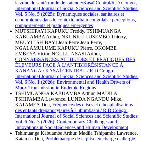
la zone de santé rurale de katende/Kasaï Central/R.D.Congo
,
International Journal of Social Sciences and Scientific Studies:
Vol. 5 No. 5 (2025): Dynamiques sociales, sanitaires et
économiques dans le contexte urbain congolais : perceptions,
comportements et pratiques émergentes
MUTSHIPAYI KAPUKU Freddy, TSHIMUANGA
KABUAMBA Arthur, NKUNKU LUSEMBO Thierry,
MBUYI TSHIBAYI Jean-Perre Jean-Perre,
NGALAMULUME KAPUKU Pierre, OKOMBE
EMBEYA Victor, NGULU NSASI Arthur,
CONNAISSANCES, ATTITUDES ET PRATIQUES DES
ÉLEVEURS FACE À L’ANTIBIORÉSISTANCE À
KANANGA / KASAÏ CENTRAL / R.D.Congo
,
International Journal of Social Sciences and Scientific Studies:
Vol. 6 No. 1 (2026): Environmental and Health Drivers of
Mpox Transmission in Endemic Regions
TSHIMUANGA KABUAMBA Arthur, MADILA
TSHIPAMBA Lawrence, LUNDA NGANDU Mike,
KATAMEA Tina,
Fréquence des crises et d'hospitalisations
des enfants drépanocytaires à Lubumbashi / R.D.Congo
,
International Journal of Social Sciences and Scientific Studies:
Vol. 6 No. 3 (2026): Contemporary Challenges and
Innovations in Social Sciences and Human Development
Tshimuanga Kabuamba Arthur, Madila Tshipamba Lawrence,
Katamea Tina,
Problématique de la prise en charge d'allergie