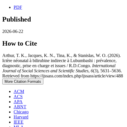
PDF
Published
2026-06-22
How to Cite
Arthur, T. K., Jacques, K. N., Tina, K., & Stanislas, W. O. (2026).
Ictère néonatal à bilirubine indirecte à Lubumbashi : prévalence,
diagnostic, prise en charge et issues / R.D.Congo.
International
Journal of Social Sciences and Scientific Studies
,
6
(3), 5631–5636.
Retrieved from https://ijssass.com/index.php/ijssass/article/view/488
More Citation Formats
ACM
ACS
APA
ABNT
Chicago
Harvard
IEEE