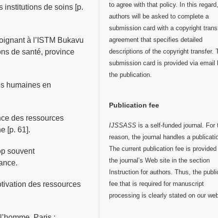
to agree with that policy. In this regard
 institutions de soins [p.
authors will be asked to complete a
submission card with a copyright trans
agreement that specifies detailed
soignant à l’ISTM Bukavu
descriptions of the copyright transfer.
ions de santé, province
submission card is provided via email 
the publication.
ces humaines en
Publication fee
ance des ressources
IJSSASS
is a self-funded journal. For 
 [p. 61].
reason, the journal handles a publicati
The current publication fee is provided
op souvent
the journal’s Web site in the section
ance.
Instruction for authors. Thus, the publi
fee that is required for manuscript
tivation des ressources
processing is clearly stated on our we
 l’homme. Paris :