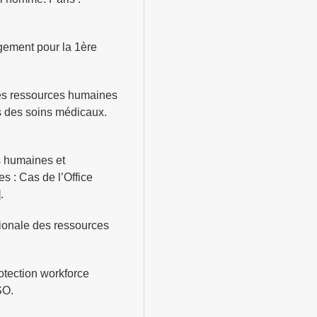
gement pour la 1ère
des ressources humaines
s des soins médicaux.
s humaines et
s : Cas de l’Office
.
tionale des ressources
otection workforce
SO.