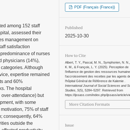
PDF (Français (France))
cted among 152 staff
Published
ital, assessed their
2025-10-30
rces management on
ff satisfaction
a predominance of nurses
How to Cite
d physicians (14%),
Albert, T. Y., Pascal, M. N., Symphorien, N. N.
 categories. Although
K. M., & François, L. Y. (2025). Perception de
l’influence de gestion des ressources humain
rvice, expertise remained
l’accroissement des recettes par les agents d
sts and 60%
l’hôpital Général de Référence de Kalemie .
International Journal of Social Sciences and Sc
ks. The hospital
Studies
,
5
(5), 5284–5297. Retrieved from
 over-attendance) but
https://ijssass.com/index.php/ijssass/article/v
ipment, with some
More Citation Formats
 motivation, 75% of staff
on; consequently, 64%
ties outside the
Issue