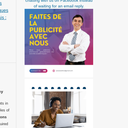
chatting with us on Facebook instead
s
of waiting for an email reply.
iques
is :
cy
ts in
les of
mons
uired