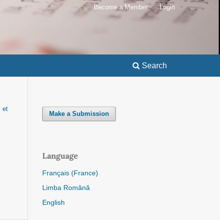
Become a Member
Login
Search
 et
Make a Submission
Language
Français (France)
Limba Română
English