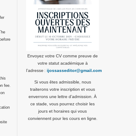
,
fer
 The
before
Envoyez votre CV comme preuve de
votre statut académique à
l’adresse :
ijossasseditor@gmail.com
this
Si vous êtes admissible, nous
on fee.
traiterons votre inscription et vous
 on
enverrons une lettre d’admission. À
ce stade, vous pourrez choisir les
cation
jours et horaires qui vous
conviennent pour les cours en ligne.
bsite