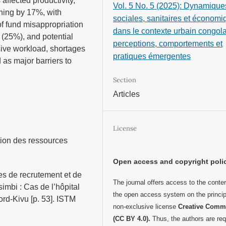
affected productivity,
Vol. 5 No. 5 (2025): Dynamique
ning by 17%, with
sociales, sanitaires et économ
of fund misappropriation
dans le contexte urbain congola
 (25%), and potential
perceptions, comportements et
sive workload, shortages
pratiques émergentes
 as major barriers to
Section
Articles
License
tion des ressources
Open access and copyright poli
s de recrutement et de
The journal offers access to the conten
mbi : Cas de l’hôpital
the open access system on the princip
rd-Kivu [p. 53]. ISTM
non-exclusive license
Creative Com
(CC BY 4.0).
Thus, the authors are req