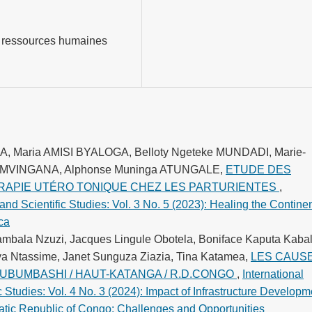
e ressources humaines
AMA, Maria AMISI BYALOGA, Belloty Ngeteke MUNDADI, Marie-
 BAMVINGANA, Alphonse Muninga ATUNGALE,
ETUDE DES
APIE UTÉRO TONIQUE CHEZ LES PARTURIENTES
,
and Scientific Studies: Vol. 3 No. 5 (2023): Healing the Continen
ca
mbala Nzuzi, Jacques Lingule Obotela, Boniface Kaputa Kabal
a Ntassime, Janet Sunguza Ziazia, Tina Katamea,
LES CAUS
LUBUMBASHI / HAUT-KATANGA / R.D.CONGO
,
International
c Studies: Vol. 4 No. 3 (2024): Impact of Infrastructure Developm
tic Republic of Congo: Challenges and Opportunities