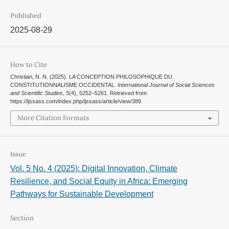
Published
2025-08-29
How to Cite
Christian, N. N. (2025). LA CONCEPTION PHILOSOPHIQUE DU
CONSTITUTIONNALISME OCCIDENTAL.
International Journal of Social Sciences
and Scientific Studies
,
5
(4), 5252–5261. Retrieved from
https://ijssass.com/index.php/ijssass/article/view/389
More Citation Formats
Issue
Vol. 5 No. 4 (2025): Digital Innovation, Climate
Resilience, and Social Equity in Africa: Emerging
Pathways for Sustainable Development
Section