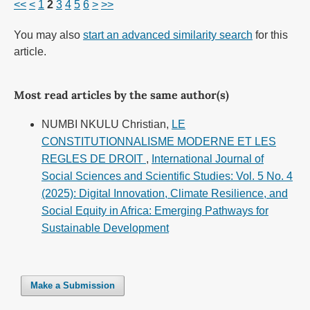
<<
<
1
2
3
4
5
6
>
>>
You may also
start an advanced similarity search
for this
article.
Most read articles by the same author(s)
NUMBI NKULU Christian,
LE
CONSTITUTIONNALISME MODERNE ET LES
REGLES DE DROIT
,
International Journal of
Social Sciences and Scientific Studies: Vol. 5 No. 4
(2025): Digital Innovation, Climate Resilience, and
Social Equity in Africa: Emerging Pathways for
Sustainable Development
Make a Submission