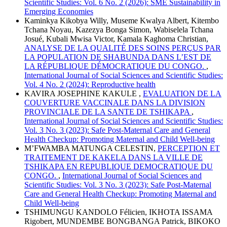
Scientific Studies: Vol. 6 No. 2 (2026): SME Sustainability in
Emerging Economies
Kaminkya Kikobya Willy, Museme Kwalya Albert, Kitembo
Tchana Noyau, Kazezya Bonga Simon, Wabiselela Tchana
Josué, Kubali Mwisa Victor, Kamala Kaghoma Christian,
ANALYSE DE LA QUALITÉ DES SOINS PERÇUS PAR
LA POPULATION DE SHABUNDA DANS L’EST DE
LA RÉPUBLIQUE DÉMOCRATIQUE DU CONGO.
,
International Journal of Social Sciences and Scientific Studies:
Vol. 4 No. 2 (2024): Reproductive health
KAVIRA JOSEPHINE KAKULE ,
EVALUATION DE LA
COUVERTURE VACCINALE DANS LA DIVISION
PROVINCIALE DE LA SANTE DE TSHIKAPA
,
International Journal of Social Sciences and Scientific Studies:
Vol. 3 No. 3 (2023): Safe Post-Maternal Care and General
Health Checkup: Promoting Maternal and Child Well-being
M’FWAMBA MATUNGA CELESTIN,
PERCEPTION ET
TRAITEMENT DE KAKELA DANS LA VILLE DE
TSHIKAPA EN REPUBLIQUE DEMOCRATIQUE DU
CONGO.
,
International Journal of Social Sciences and
Scientific Studies: Vol. 3 No. 3 (2023): Safe Post-Maternal
Care and General Health Checkup: Promoting Maternal and
Child Well-being
TSHIMUNGU KANDOLO Félicien, IKHOTA ISSAMA
Rigobert, MUNDEMBE BONGBANGA Patrick, BIKOKO