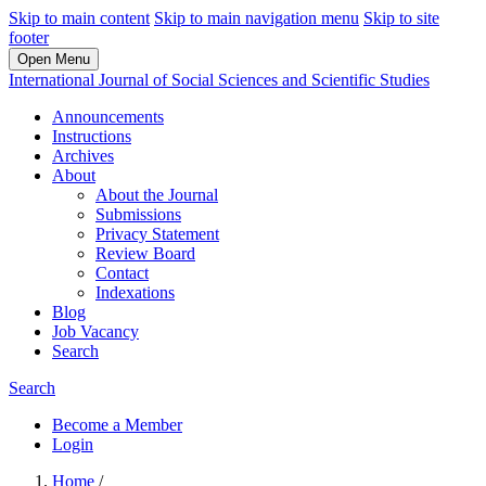
Skip to main content
Skip to main navigation menu
Skip to site
footer
Open Menu
International Journal of Social Sciences and Scientific Studies
Announcements
Instructions
Archives
About
About the Journal
Submissions
Privacy Statement
Review Board
Contact
Indexations
Blog
Job Vacancy
Search
Search
Become a Member
Login
Home
/