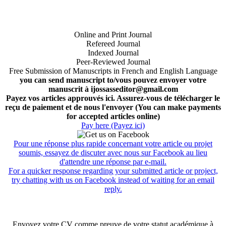
Online and Print Journal
Refereed Journal
Indexed Journal
Peer-Reviewed Journal
Free Submission of Manuscripts in French and English Language
you can send manuscript to/vous pouvez envoyer votre
manuscrit à ijossasseditor@gmail.com
Payez vos articles approuvés ici. Assurez-vous de télécharger le
reçu de paiement et de nous l'envoyer (You can make payments
for accepted articles online)
Pay here (Payez ici)
Pour une réponse plus rapide concernant votre article ou projet
soumis, essayez de discuter avec nous sur Facebook au lieu
d'attendre une réponse par e-mail.
For a quicker response regarding your submitted article or project,
try chatting with us on Facebook instead of waiting for an email
reply.
Envoyez votre CV comme preuve de votre statut académique à