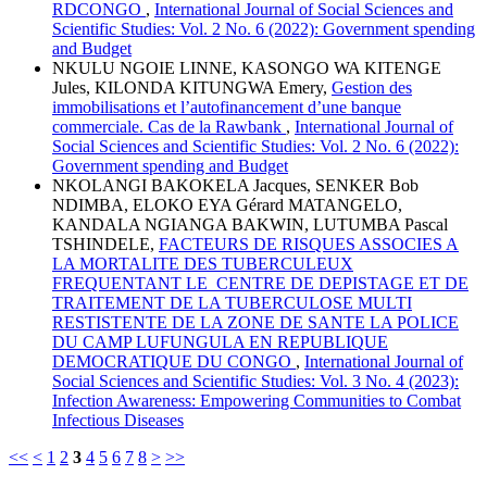
RDCONGO
,
International Journal of Social Sciences and
Scientific Studies: Vol. 2 No. 6 (2022): Government spending
and Budget
NKULU NGOIE LINNE, KASONGO WA KITENGE
Jules, KILONDA KITUNGWA Emery,
Gestion des
immobilisations et l’autofinancement d’une banque
commerciale. Cas de la Rawbank
,
International Journal of
Social Sciences and Scientific Studies: Vol. 2 No. 6 (2022):
Government spending and Budget
NKOLANGI BAKOKELA Jacques, SENKER Bob
NDIMBA, ELOKO EYA Gérard MATANGELO,
KANDALA NGIANGA BAKWIN, LUTUMBA Pascal
TSHINDELE,
FACTEURS DE RISQUES ASSOCIES A
LA MORTALITE DES TUBERCULEUX
FREQUENTANT LE CENTRE DE DEPISTAGE ET DE
TRAITEMENT DE LA TUBERCULOSE MULTI
RESTISTENTE DE LA ZONE DE SANTE LA POLICE
DU CAMP LUFUNGULA EN REPUBLIQUE
DEMOCRATIQUE DU CONGO
,
International Journal of
Social Sciences and Scientific Studies: Vol. 3 No. 4 (2023):
Infection Awareness: Empowering Communities to Combat
Infectious Diseases
<<
<
1
2
3
4
5
6
7
8
>
>>