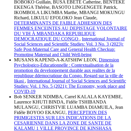
BOBOKO Guillain, BUSA EBETE Catherine, BENTEKE
EKENGA Thérèse, BASOTO LINGENGETE Patrick,
IKOMBOLA LIKUMBA Marthe, MBANGI MOKUNGU
Richard, LIKULU EFOLOKO Jean Claude,
DETERMINANTS DE FAIBLE ADHESION DES
FEMMES ENCEINTES AU DEPISTAGE VOLONTAIRE
DU VIH À MBANDAKA REPUBLIQUE
DEMOCRATIQUE DU CONGO
,
International Journal of
Social Sciences and Scientific Studies: Vol. 3 No. 3 (2023):
Safe Post-Maternal Care and General Health Checkup:
Promoting Maternal and Child Well-being
MUSANS KAPEND-A-KATSHIW LEON,
Dimension
Psychologico-Educationnelle : Contextualisation de la
promotion du developpement durable aux realites de la
republique ddemocratique du Congo. Regard sur la ville de
likasi
,
International Journal of Social Sciences and Scientific
Studies: Vol. 1 No. 5 (2021): The Economy, work place and
COVID-19
Bob SENKER NDIMBA, Carrel KALALA KAYEMBE,
Laurence KHUTI BINDA, Fidèle TSHIBANDA
MULANGU, CHRISTVIE LUAMBA DIAMUILA, Jean
Fidèle BOYOO EKANGU,
PERCEPTION DES
PRIMIGESTES SUR LES INDICATIONS DE LA
CESARIENNE DANS LA ZONE DE SANTE DE
KALAMU 1 VILLE PROVINCE DE KINSHASA