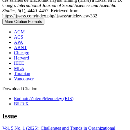
des salariés de Macrolink Jiayual Mining (MJM) à Likasi en R.D.
Congo.
International Journal of Social Sciences and Scientific
Studies
,
5
(1), 4440–4457. Retrieved from
https://ijssass.com/index.php/ijssass/article/view/332
More Citation Formats
ACM
ACS
APA
ABNT
Chicago
Harvard
IEEE
MLA
Turabian
Vancouver
Download Citation
Endnote/Zotero/Mendeley (RIS)
BibTeX
Issue
Vol. 5 No. 1 (2025): Challenges and Trends in Organizational