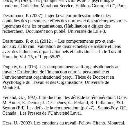
Daco, P. (1960). Les prodigieuses victoires de la psychologie
moderne, Collection Marabout Service, Editions Gérard et C°, Paris.
Desrumaux, P. (2007). Juger la valeur professionnelle et les
conduites des personnes : effets des normes et des stéréotypes sur les
jugements dans les organisations, (Habilitation à diriger des
recherches), Document non publié, Université de Lille 3.
Desrumaux, P. et al. (2012). « Les comportements pro et anti-
sociaux au travail : validation de deux échelles de mesure et liens
avec des inducteurs organisationnels et individuels » In le Travail
Humain, Vol. 75, n°1, pp.55-87.
Duguay, G. (2016). Les comportements anti-organisationnels au
travail : Exploration de l’interaction entre la personnalité et
l’environnement organisationnel perçu, Thèse de Doctorat en
Psychologie du Travail et des Organisations, Université de
Montréal.
Ferland, G. (1992). Introduction : les défis de la rémunération. Dans
M. Audet, E. Deom ; J. Deschênes, G. Ferland, R. Laflamme, & J.
Sexton (Ed), Les défis de la rémunération, (pp1-7) ; Sainte-Foy, QC,
Canada : Les Presses de l’Université Laval.
Hess, U. (2003). Les émotions au travail, Fellow Cirano, Montréal.