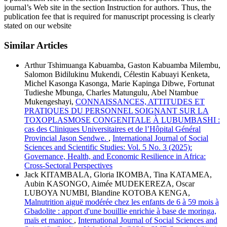
journal’s Web site in the section Instruction for authors. Thus, the
publication fee that is required for manuscript processing is clearly
stated on our website
Similar Articles
Arthur Tshimuanga Kabuamba, Gaston Kabuamba Milembu,
Salomon Bidilukinu Mukendi, Célestin Kabuayi Kenketa,
Michel Kasonga Kasonga, Marie Kapinga Dibwe, Fortunat
Tudieshe Mbunga, Charles Matungulu, Abel Ntambue
Mukengeshayi,
CONNAISSANCES, ATTITUDES ET
PRATIQUES DU PERSONNEL SOIGNANT SUR LA
TOXOPLASMOSE CONGENITALE À LUBUMBASHI :
cas des Cliniques Universitaires et de l’Hôpital Général
Provincial Jason Sendwe.
,
International Journal of Social
Sciences and Scientific Studies: Vol. 5 No. 3 (2025):
Governance, Health, and Economic Resilience in Africa:
Cross-Sectoral Perspectives
Jack KITAMBALA, Gloria IKOMBA, Tina KATAMEA,
Aubin KASONGO, Aimée MUDEKEREZA, Oscar
LUBOYA NUMBI, Blandine KOTOBA KENGA,
Malnutrition aiguë modérée chez les enfants de 6 à 59 mois à
Gbadolite : apport d'une bouillie enrichie à base de moringa,
maïs et manioc
,
International Journal of Social Sciences and