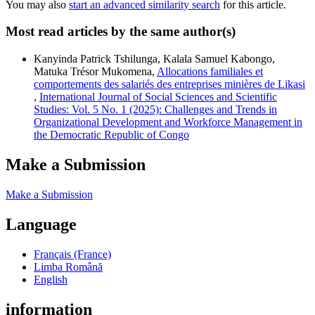
You may also
start an advanced similarity search
for this article.
Most read articles by the same author(s)
Kanyinda Patrick Tshilunga, Kalala Samuel Kabongo,
Matuka Trésor Mukomena,
Allocations familiales et
comportements des salariés des entreprises minières de Likasi
,
International Journal of Social Sciences and Scientific
Studies: Vol. 5 No. 1 (2025): Challenges and Trends in
Organizational Development and Workforce Management in
the Democratic Republic of Congo
Make a Submission
Make a Submission
Language
Français (France)
Limba Română
English
information