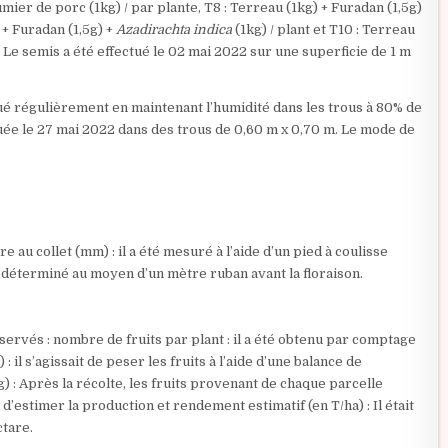
Fumier de porc (1kg) / par plante, T8 : Terreau (1kg) + Furadan (1,5g)
 + Furadan (1,5g) +
Azadirachta indica
(1kg) / plant et T10 : Terreau
. Le semis a été effectué le 02 mai 2022 sur une superficie de 1 m
tué régulièrement en maintenant l’humidité dans les trous à 80% de
tuée le 27 mai 2022 dans des trous de 0,60 m x 0,70 m. Le mode de
 au collet (mm) : il a été mesuré à l’aide d’un pied à coulisse
m), déterminé au moyen d’un mètre ruban avant la floraison.
servés : nombre de fruits par plant : il a été obtenu par comptage
) : il s’agissait de peser les fruits à l’aide d’une balance de
g) : Après la récolte, les fruits provenant de chaque parcelle
 d’estimer la production et rendement estimatif (en T/ha) : Il était
ctare.