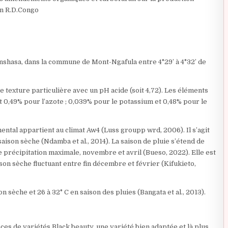
en R.D.Congo
inshasa, dans la commune de Mont-Ngafula entre 4°29’ à 4°32’ de
e texture particulière avec un pH acide (soit 4,72). Les éléments
t 0,49% pour l’azote ; 0,039% pour le potassium et 0,48% pour le
mental appartient au climat Aw4 (Luss groupp wrd, 2006). Il s’agit
aison sèche (Ndamba et al., 2014). La saison de pluie s’étend de
précipitation maximale, novembre et avril (Bueso, 2022). Elle est
n sèche fluctuant entre fin décembre et février (Kifukieto,
 sèche et 26 à 32° C en saison des pluies (Bangata et al., 2013).
nces de variétés Black beauty, une variété bien adaptée et là plus