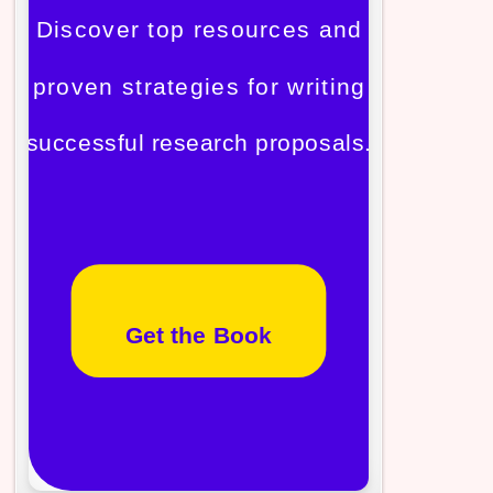
Discover top resources and
proven strategies for writing
successful research proposals.
Get the Book