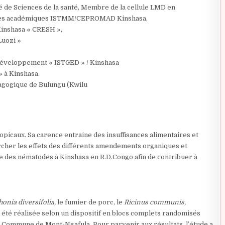
 de Sciences de la santé, Membre de la cellule LMD en
vices académiques ISTMM/CEPROMAD Kinshasa,
inshasa « CRESH »,
Luozi »
 Développement « ISTGED » / Kinshasa
 à Kinshasa.
dagogique de Bulungu (Kwilu
opicaux. Sa carence entraine des insuffisances alimentaires et
ercher les effets des différents amendements organiques et
le des nématodes à Kinshasa en R.D.Congo afin de contribuer à
thonia diversifolia,
le fumier de porc, le
Ricinus communis,
 été réalisée selon un dispositif en blocs complets randomisés
la Commune de Mont-Ngafula. Pour parvenir aux résultats, l’étude a