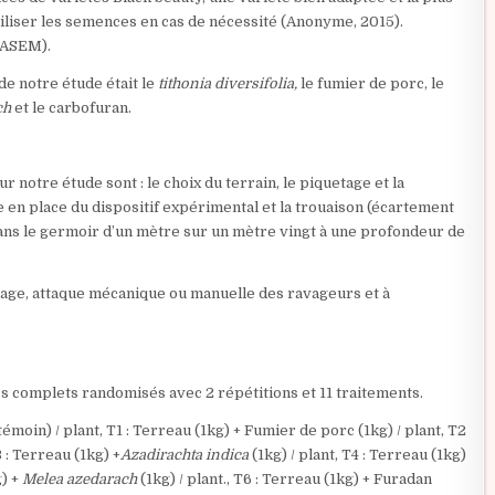
iliser les semences en cas de nécessité (Anonyme, 2015).
NASEM).
de notre étude était le
tithonia diversifolia,
le fumier de porc, le
ch
et le carbofuran.
r notre étude sont : le choix du terrain, le piquetage et la
se en place du dispositif expérimental et la trouaison (écartement
dans le germoir d’un mètre sur un mètre vingt à une profondeur de
osage, attaque mécanique ou manuelle des ravageurs et à
cs complets randomisés avec 2 répétitions et 11 traitements.
émoin) / plant, T1 : Terreau (1kg) + Fumier de porc (1kg) / plant, T2
3 : Terreau (1kg) +
Azadirachta indica
(1kg) / plant, T4 : Terreau (1kg)
g) +
Melea azedarach
(1kg) / plant., T6 : Terreau (1kg) + Furadan