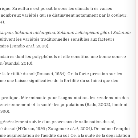
ique. Sa culture est possible sous les climats très variés
e nombreux variétés qui se distinguent notamment par la couleur,
4).
arpon, Solanum melongena, Solanum aethiopicum gilo
et
Solanum
cultivent les variétés traditionnelles sensibles aux facteurs
itaire (Fondio
et al.
, 2008).
daires dont les polyphénols et elle constitue une bonne source
m (Mandal, 2010).
la fertilité du sol (Rouanet, 1984). Or, la forte pression sur les
ne une baisse significative de la fertilité du sol ainsi que des
une pratique déterminante pour l’augmentation des rendements des
l’environnement et la santé des populations (Bado, 2002), limitent
1990).
 généralement suivie d’un processus de salinisation du sol,
lité du sol (N’Goran, 1995 ; Zougmoré
et al.
, 2004). De même l’emploi
 augmentation de l’acidité du sol. Ce, à la suite de la dégradation