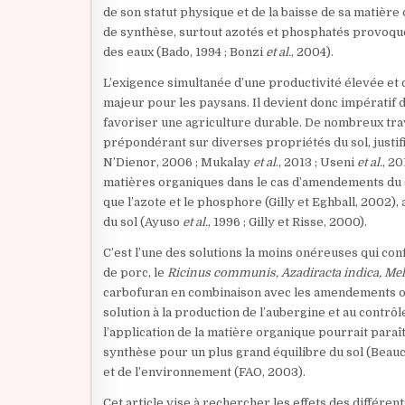
de son statut physique et de la baisse de sa matière 
de synthèse, surtout azotés et phosphatés provoque
des eaux (Bado, 1994 ; Bonzi
et al.
, 2004).
L’exigence simultanée d’une productivité élevée et d
majeur pour les paysans. Il devient donc impératif
favoriser une agriculture durable. De nombreux tr
prépondérant sur diverses propriétés du sol, justif
N’Dienor, 2006 ; Mukalay
et al
., 2013 ; Useni
et al.
, 20
matières organiques dans le cas d’amendements du s
que l’azote et le phosphore (Gilly et Eghball, 2002
du sol (Ayuso
et al.
, 1996 ; Gilly et Risse, 2000).
C’est l’une des solutions la moins onéreuses qui confo
de porc, le
Ricinus communis, Azadiracta indica, Mel
carbofuran en combinaison avec les amendements or
solution à la production de l’aubergine et au contrôle
l’application de la matière organique pourrait para
synthèse pour un plus grand équilibre du sol (Beau
et de l’environnement (FAO, 2003).
Cet article vise à rechercher les effets des différ