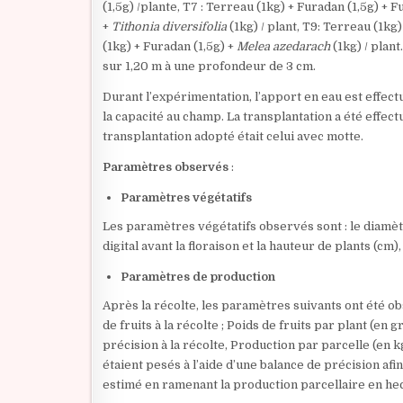
(1,5g) /plante, T7 : Terreau (1kg) + Furadan (1,5g) + 
+
Tithonia diversifolia
(1kg) / plant, T9: Terreau (1kg)
(1kg) + Furadan (1,5g) +
Melea azedarach
(1kg) / plant
sur 1,20 m à une profondeur de 3 cm.
Durant l’expérimentation, l’apport en eau est effec
la capacité au champ. La transplantation a été effec
transplantation adopté était celui avec motte.
Paramètres observés
:
Paramètres végétatifs
Les paramètres végétatifs observés sont : le diamètre
digital avant la floraison et la hauteur de plants (c
Paramètres de production
Après la récolte, les paramètres suivants ont été ob
de fruits à la récolte ; Poids de fruits par plant (en gr
précision à la récolte, Production par parcelle (en k
étaient pesés à l’aide d’une balance de précision afin
estimé en ramenant la production parcellaire en he