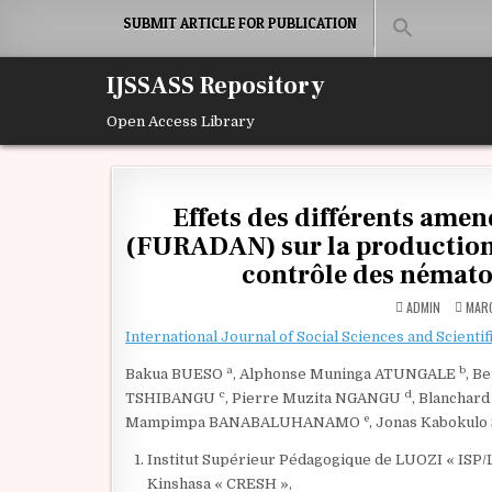
Skip to content
SUBMIT ARTICLE FOR PUBLICATION
IJSSASS Repository
Open Access Library
Effets des différents ame
(FURADAN) sur la production
contrôle des némato
ADMIN
MARC
International Journal of Social Sciences and Scientif
a
b
Bakua BUESO
, Alphonse Muninga ATUNGALE
, B
c
d
TSHIBANGU
, Pierre Muzita NGANGU
, Blancha
e
Mampimpa BANABALUHANAMO
, Jonas Kabokul
Institut Supérieur Pédagogique de LUOZI « ISP/
Kinshasa « CRESH »,