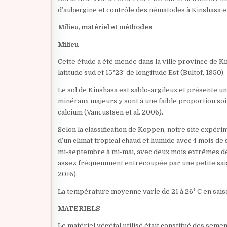
d’aubergine et contrôle des nématodes à Kinshasa 
Milieu, matériel et méthodes
Milieu
Cette étude a été menée dans la ville province de K
latitude sud et 15°23’ de longitude Est (Bultof, 1950).
Le sol de Kinshasa est sablo-argileux et présente un
minéraux majeurs y sont à une faible proportion soi
calcium (Vancustsen et al. 2006).
Selon la classification de Koppen, notre site expéri
d’un climat tropical chaud et humide avec 4 mois de s
mi-septembre à mi-mai, avec deux mois extrêmes de 
assez fréquemment entrecoupée par une petite saiso
2016).
La température moyenne varie de 21 à 26° C en saison
MATERIELS
Le matériel végétal utilisé était constitué des seme