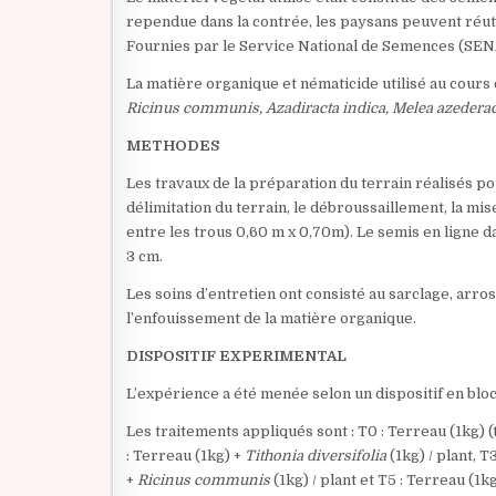
rependue dans la contrée, les paysans peuvent réut
Fournies par le Service National de Semences (SE
La matière organique et nématicide utilisé au cours 
Ricinus communis, Azadiracta indica, Melea azedera
METHODES
Les travaux de la préparation du terrain réalisés pou
délimitation du terrain, le débroussaillement, la mi
entre les trous 0,60 m x 0,70m). Le semis en ligne 
3 cm.
Les soins d’entretien ont consisté au sarclage, arr
l’enfouissement de la matière organique.
DISPOSITIF EXPERIMENTAL
L’expérience a été menée selon un dispositif en blo
Les traitements appliqués sont : T0 : Terreau (1kg) (t
: Terreau (1kg) +
Tithonia diversifolia
(1kg) / plant, T
+
Ricinus communis
(1kg) / plant et T5 : Terreau (1k