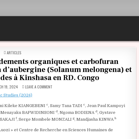
POSTED IN
ARTICLES
ndements organiques et carbofuran
 d’aubergine (Solanum melongena) et
des à Kinshasa en RD. Congo
ON EFFETS DES DIFFÉRENTS AMENDEMENTS ORGANIQUES 
H 19, 2024
LEAVE A COMMENT
ic Studies (2024)
c
c
eni Kileke KIANGEBENI
, Samy Tana TADI
, Jean Paul Kampoyi
d
d
rd Menayaku BAFWIDINSONI
, Ngoma BODIENA
, Gystave
f
g
h
o SAKAJI
, Serge Mombele MONZALI
, Mandjasha KINWA
Luozi » et Centre de Recherche en Sciences Humaines de