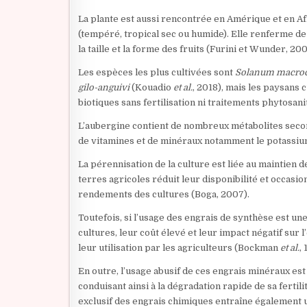
La plante est aussi rencontrée en Amérique et en Afr
(tempéré, tropical sec ou humide). Elle renferme d
la taille et la forme des fruits (Furini et Wunder, 200
Les espèces les plus cultivées sont
Solanum macroc
gilo-anguivi
(Kouadio
et al.
, 2018), mais les paysans 
biotiques sans fertilisation ni traitements phytosan
L’aubergine contient de nombreux métabolites secon
de vitamines et de minéraux notamment le potassiu
La pérennisation de la culture est liée au maintien de 
terres agricoles réduit leur disponibilité et occasion
rendements des cultures (Boga, 2007).
Toutefois, si l’usage des engrais de synthèse est 
cultures, leur coût élevé et leur impact négatif sur 
leur utilisation par les agriculteurs (Bockman
et al.
, 
En outre, l’usage abusif de ces engrais minéraux est
conduisant ainsi à la dégradation rapide de sa ferti
exclusif des engrais chimiques entraîne également une