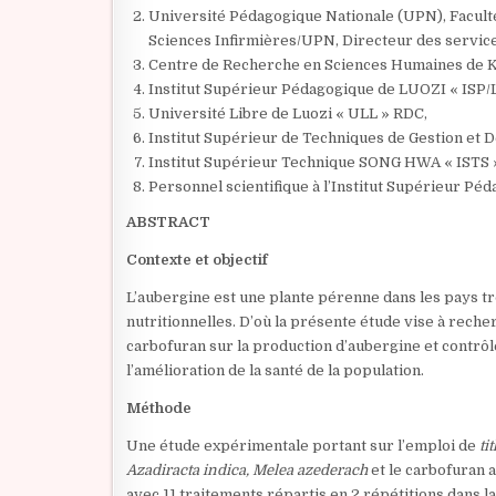
Université Pédagogique Nationale (UPN), Faculté
Sciences Infirmières/UPN, Directeur des ser
Centre de Recherche en Sciences Humaines de K
Institut Supérieur Pédagogique de LUOZI « ISP/
Université Libre de Luozi « ULL » RDC,
Institut Supérieur de Techniques de Gestion et
Institut Supérieur Technique SONG HWA « ISTS »
Personnel scientifique à l’Institut Supérieur Pé
ABSTRACT
Contexte et objectif
L’aubergine est une plante pérenne dans les pays tr
nutritionnelles. D’où la présente étude vise à rech
carbofuran sur la production d’aubergine et contrô
l’amélioration de la santé de la population.
Méthode
Une étude expérimentale portant sur l’emploi de
ti
Azadiracta indica, Melea azederach
et le carbofuran a
avec 11 traitements répartis en 2 répétitions dans 