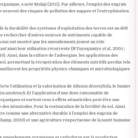
organique, a noté Mulaji (2011). Par ailleurs, l’emploi des engrais
 souvent des risques de pollution des nappes et l’eutrophisation
e la durabilité des systèmes d’exploitation des terres est un défi
 de rechercher d’autres sources de nutriments capable de
avaux ont montré que les amendements jouent un rôle
iant ainsi leur utilisation récurrente (N’Dayegamiye
et al.
, 2005 ;
13). Ainsi, dans la culture de l’aubergine, les applications des
ol, permettant la récupération des éléments nutritifs perdus tels
), améliorent les propriétés physico-chimiques et microbiologiques
rte l’utilisation et la valorisation de
tithonia diversifolia,
le fumier
ea azederach.
Et l’application d’une dose raisonnable de
ganiques et surtout ceux à effets nématicides peut être une
 des nématodes. Pour la restauration de la fertilité du sol. Ainsi,
ître comme une alternative durable à l’emploi des engrais de
champ, 2003) et une agriculture respectueuse de la santé humaine
ents amendements organiques et carbofuran sur la production