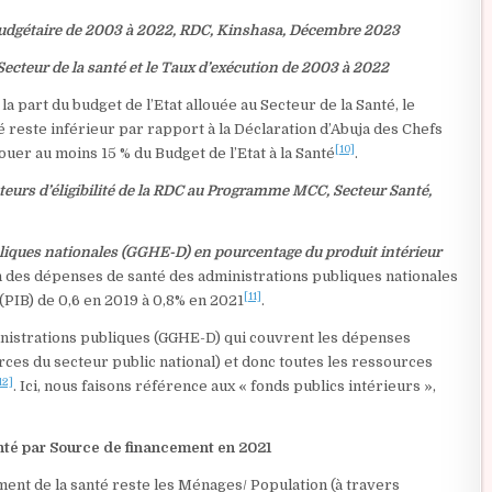
 budgétaire de 2003 à 2022, RDC, Kinshasa, Décembre 2023
 Secteur de la santé et le Taux d’exécution de 2003 à 2022
a part du budget de l’Etat allouée au Secteur de la Santé, le
 reste inférieur par rapport à la Déclaration d’Abuja des Chefs
[10]
ouer au moins 15 % du Budget de l’Etat à la Santé
.
eurs d’éligibilité de la RDC au Programme MCC, Secteur Santé,
liques nationales (GGHE-D) en pourcentage du produit intérieur
des dépenses de santé des administrations publiques nationales
[11]
PIB) de 0,6 en 2019 à 0,8% en 2021
.
nistrations publiques (GGHE-D) qui couvrent les dépenses
urces du secteur public national) et donc toutes les ressources
12]
. Ici, nous faisons référence aux « fonds publics intérieurs »,
nté par Source de financement en 2021
nt de la santé reste les Ménages/ Population (à travers