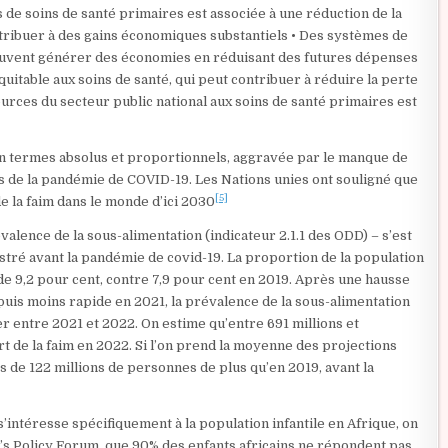
de soins de santé primaires est associée à une réduction de la
ntribuer à des gains économiques substantiels • Des systèmes de
peuvent générer des économies en réduisant des futures dépenses
quitable aux soins de santé, qui peut contribuer à réduire la perte
sources du secteur public national aux soins de santé primaires est
e en termes absolus et proportionnels, aggravée par le manque de
tes de la pandémie de COVID-19. Les Nations unies ont souligné que
[5]
e la faim dans le monde d’ici 2030
alence de la sous-alimentation (indicateur 2.1.1 des ODD) – s’est
stré avant la pandémie de covid-19. La proportion de la population
de 9,2 pour cent, contre 7,9 pour cent en 2019. Après une hausse
uis moins rapide en 2021, la prévalence de la sous-alimentation
er entre 2021 et 2022. On estime qu’entre 691 millions et
t de la faim en 2022. Si l’on prend la moyenne des projections
s de 122 millions de personnes de plus qu’en 2019, avant la
 s’intéresse spécifiquement à la population infantile en Afrique, on
en’s Policy Forum, que 90% des enfants africains ne répondent pas