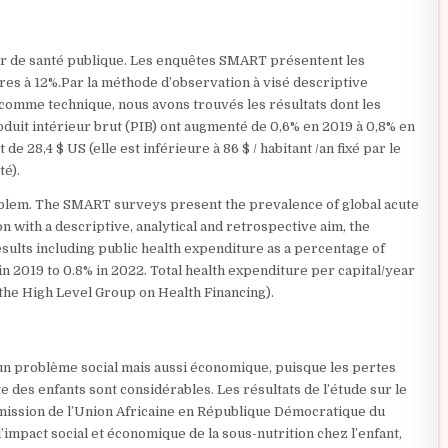
ur de santé publique. Les enquêtes SMART présentent les
res à 12%.Par la méthode d’observation à visé descriptive
 comme technique, nous avons trouvés les résultats dont les
uit intérieur brut (PIB) ont augmenté de 0,6% en 2019 à 0,8% en
de 28,4 $ US (elle est inférieure à 86 $ / habitant /an fixé par le
té).
roblem. The SMART surveys present the prevalence of global acute
 with a descriptive, analytical and retrospective aim, the
ults including public health expenditure as a percentage of
 2019 to 0.8% in 2022. Total health expenditure per capital/year
y the High Level Group on Health Financing).
 un problème social mais aussi économique, puisque les pertes
e des enfants sont considérables. Les résultats de l’étude sur le
mission de l’Union Africaine en République Démocratique du
l’impact social et économique de la sous-nutrition chez l’enfant,