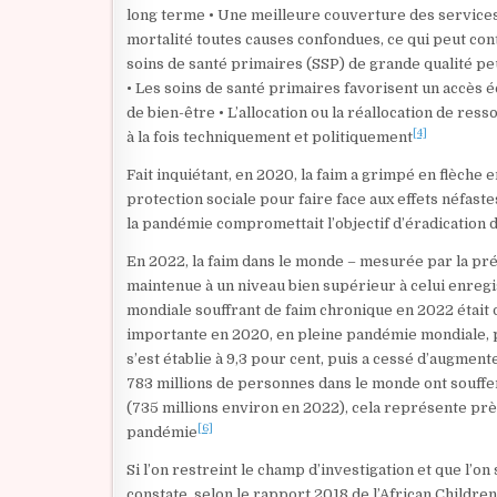
long terme • Une meilleure couverture des services 
mortalité toutes causes confondues, ce qui peut co
soins de santé primaires (SSP) de grande qualité 
• Les soins de santé primaires favorisent un accès é
de bien-être • L’allocation ou la réallocation de res
[4]
à la fois techniquement et politiquement
Fait inquiétant, en 2020, la faim a grimpé en flèch
protection sociale pour faire face aux effets néfas
la pandémie compromettait l’objectif d’éradication d
En 2022, la faim dans le monde – mesurée par la prév
maintenue à un niveau bien supérieur à celui enregi
mondiale souffrant de faim chronique en 2022 était 
importante en 2020, en pleine pandémie mondiale, p
s’est établie à 9,3 pour cent, puis a cessé d’augment
783 millions de personnes dans le monde ont souffer
(735 millions environ en 2022), cela représente prè
[6]
pandémie
Si l’on restreint le champ d’investigation et que l’on
constate, selon le rapport 2018 de l’African Childr