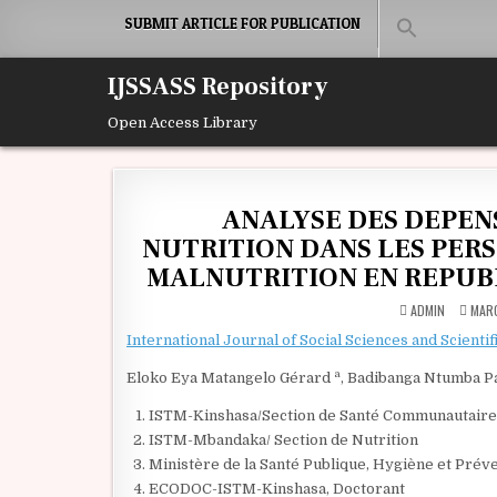
Skip to content
SUBMIT ARTICLE FOR PUBLICATION
IJSSASS Repository
Open Access Library
ANALYSE DES DEPEN
NUTRITION DANS LES PERS
MALNUTRITION EN REPU
ADMIN
MARC
International Journal of Social Sciences and Scientif
a
Eloko Eya Matangelo Gérard
, Badibanga Ntumba P
ISTM-Kinshasa/Section de Santé Communautaire
ISTM-Mbandaka/ Section de Nutrition
Ministère de la Santé Publique, Hygiène et Pr
ECODOC-ISTM-Kinshasa, Doctorant