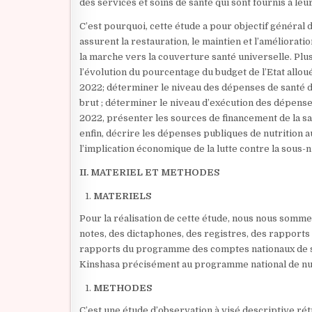
des services et soins de santé qui sont fournis à le
C’est pourquoi, cette étude a pour objectif général d
assurent la restauration, le maintien et l’amélioratio
la marche vers la couverture santé universelle. Plus
l’évolution du pourcentage du budget de l’Etat allou
2022; déterminer le niveau des dépenses de santé d
brut ; déterminer le niveau d’exécution des dépense
2022, présenter les sources de financement de la sa
enfin, décrire les dépenses publiques de nutrition 
l’implication économique de la lutte contre la sous-n
II. MATERIEL ET METHODES
MATERIELS
Pour la réalisation de cette étude, nous nous sommes 
notes, des dictaphones, des registres, des rapports
rapports du programme des comptes nationaux de san
Kinshasa précisément au programme national de nut
METHODES
C’est une étude d’observation à visé descriptive ré