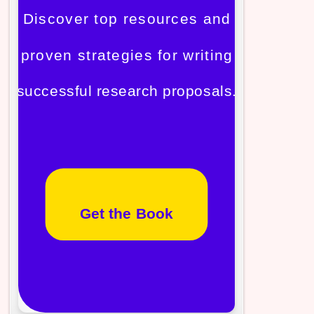
Discover top resources and
proven strategies for writing
successful research proposals.
Get the Book