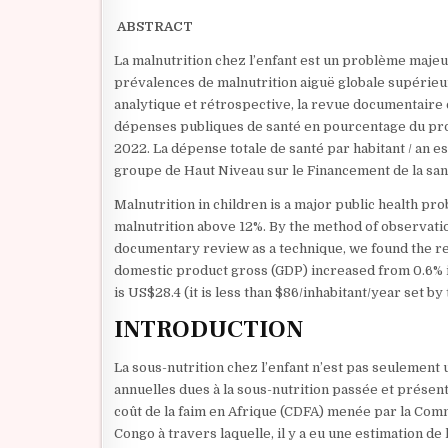
ABSTRACT
La malnutrition chez l’enfant est un problème maje
prévalences de malnutrition aiguë globale supérieu
analytique et rétrospective, la revue documentaire
dépenses publiques de santé en pourcentage du prod
2022. La dépense totale de santé par habitant / an est 
groupe de Haut Niveau sur le Financement de la san
Malnutrition in children is a major public health p
malnutrition above 12%. By the method of observation
documentary review as a technique, we found the res
domestic product gross (GDP) increased from 0.6% in
is US$28.4 (it is less than $86/inhabitant/year set b
INTRODUCTION
La sous-nutrition chez l’enfant n’est pas seulement
annuelles dues à la sous-nutrition passée et présent
coût de la faim en Afrique (CDFA) menée par la Com
Congo à travers laquelle, il y a eu une estimation de 