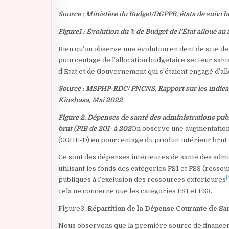
Source : Ministère du Budget/DGPPB, états de suivi
Figure1 : Évolution du % de Budget de l’État alloué au
Bien qu’on observe une évolution en dent de scie de l
pourcentage de l’allocation budgétaire secteur santé
d’État et de Gouvernement qui s’étaient engagé d’all
Source : MSPHP-RDC/ PNCNS, Rapport sur les indicat
Kinshasa, Mai 2022
Figure 2. Dépenses de santé des administrations pub
brut (PIB de 201- à 202
On observe une augmentation 
(GGHE-D) en pourcentage du produit intérieur brut (
Ce sont des dépenses intérieures de santé des admi
utilisant les fonds des catégories FS1 et FS3 (resso
[
publiques à l’exclusion des ressources extérieures
cela ne concerne que les catégories FS1 et FS3.
Figure3.
Répartition de la Dépense Courante de Sa
Nous observons que la première source de financeme