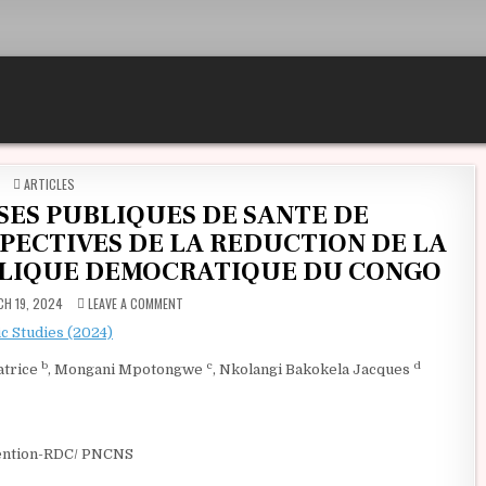
POSTED IN
ARTICLES
SES PUBLIQUES DE SANTE DE
PECTIVES DE LA REDUCTION DE LA
BLIQUE DEMOCRATIQUE DU CONGO
ON ANALYSE DES DEPENSES PUBLIQUES DE SANTE DE NU
H 19, 2024
LEAVE A COMMENT
ic Studies (2024)
b
c
d
atrice
, Mongani Mpotongwe
, Nkolangi Bakokela Jacques
évention-RDC/ PNCNS