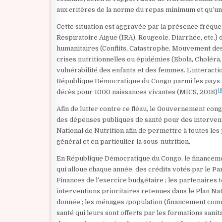
aux critères de la norme du repas minimum et qu’un 
Cette situation est aggravée par la présence fréque
Respiratoire Aiguë (IRA), Rougeole, Diarrhée, etc
humanitaires (Conflits, Catastrophe, Mouvement des p
crises nutritionnelles ou épidémies (Ebola, Choléra,
vulnérabilité des enfants et des femmes. L’interactio
République Démocratique du Congo parmi les pays à 
[8
décès pour 1000 naissances vivantes (
MICS, 2018)
Afin de lutter contre ce fléau, le Gouvernement congo
des dépenses publiques de santé pour des interven
National de Nutrition afin de permettre à toutes le
général et en particulier la sous-nutrition.
En République Démocratique du Congo, le financemen
qui alloue chaque année, des crédits votés par le Pa
Finances de l’exercice budgétaire ; les partenaires 
interventions prioritaires retenues dans le Plan N
donnée ; les ménages /population (financement comm
santé qui leurs sont offerts par les formations sanitai