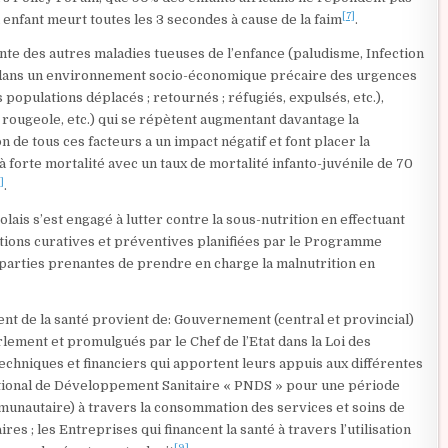
[7]
enfant meurt toutes les 3 secondes à cause de la faim
.
nte des autres maladies tueuses de l’enfance (paludisme,
Infection
.) dans un environnement socio-économique précaire des urgences
opulations déplacés ; retournés ; réfugiés, expulsés, etc.),
 rougeole, etc.) qui se répètent augmentant davantage la
n de tous ces facteurs a un impact négatif et font placer la
forte mortalité avec un taux de mortalité infanto-juvénile de 70
]
.
lais s’est engagé à lutter contre la sous-nutrition en effectuant
tions curatives et préventives planifiées par le Programme
s parties prenantes de prendre en charge la malnutrition en
t de la santé provient de: Gouvernement (central et provincial)
rlement et promulgués par le Chef de l’Etat dans la Loi des
techniques et financiers qui apportent leurs appuis aux différentes
ational de Développement Sanitaire « PNDS » pour une période
unautaire) à travers la consommation des services et soins de
res ; les Entreprises qui financent la santé à travers l’utilisation
[9]