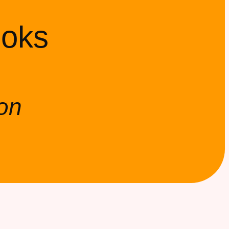
ooks
on