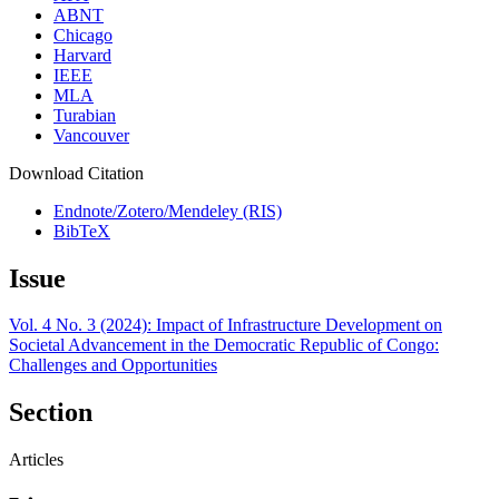
ABNT
Chicago
Harvard
IEEE
MLA
Turabian
Vancouver
Download Citation
Endnote/Zotero/Mendeley (RIS)
BibTeX
Issue
Vol. 4 No. 3 (2024): Impact of Infrastructure Development on
Societal Advancement in the Democratic Republic of Congo:
Challenges and Opportunities
Section
Articles