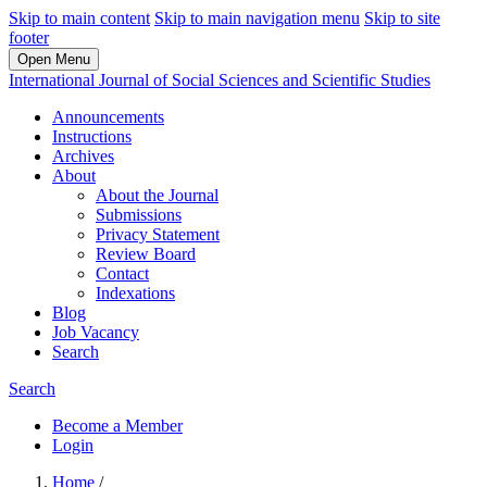
Skip to main content
Skip to main navigation menu
Skip to site
footer
Open Menu
International Journal of Social Sciences and Scientific Studies
Announcements
Instructions
Archives
About
About the Journal
Submissions
Privacy Statement
Review Board
Contact
Indexations
Blog
Job Vacancy
Search
Search
Become a Member
Login
Home
/