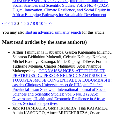
LUBUMBASHI / RD CONGO.
,
International Journal of
Social Sciences and Scientific Studies: Vol. 5 No. 4 (2025):
Digital Innovation, Climate Resilience, and Social Equity in
Africa: Emerging Pathways for Sustainable Development
<<
<
1
2
3
4
5
6
7
8
9
10
>
>>
You may also
start an advanced similarity search
for this article.
Most read articles by the same author(s)
Arthur Tshimuanga Kabuamba, Gaston Kabuamba Milembu,
Salomon Bidilukinu Mukendi, Célestin Kabuayi Kenketa,
Michel Kasonga Kasonga, Marie Kapinga Dibwe, Fortunat
Tudieshe Mbunga, Charles Matungulu, Abel Ntambue
Mukengeshayi,
CONNAISSANCES, ATTITUDES ET
PRATIQUES DU PERSONNEL SOIGNANT SUR LA
TOXOPLASMOSE CONGENITALE À LUBUMBASHI :
cas des Cliniques Universitaires et de l’Hôpital Général
Provincial Jason Sendwe.
,
International Journal of Social
Sciences and Scientific Studies: Vol. 5 No. 3 (2025):
Governance, Health, and Economic Resilience in Africa:
Cross-Sectoral Perspectives
Jack KITAMBALA, Gloria IKOMBA, Tina KATAMEA,
Aubin KASONGO, Aimée MUDEKEREZA, Oscar