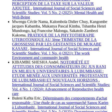
PERCEPTION DE LA TAXE SUR LA VALEUR
AJOUTEE
,
International Journal of Social Sciences and
Scientific Studies: Vol. 5 No. 2 (2025): Mental Health and
Well-Being
Mwengu Cécile Nama, Kalombola Didier Chuy, Kangombe
jacques Kabamba, Mukanya Pascal Kimba, Tshamba Henri
Mundongo, kaj Francoise Malonga, Sakatolo Zambezi
Kakoma,
PRATIQUE DE LA PHYTOTHERAPIE
UTEROTONIQUE AU 3ème TRIMESTRE DE LA
GROSSESSE PAR LES GESTANTES DE MUKABE
KASARI
,
International Journal of Social Sciences and
Scientific Studies: Vol. 1 No. 4 (2021): The work
Environment and community health
KIBAMBE SHESHA André,
NOTORIÉTÉ ET
ATTITUDES DES CONSOMMATEURS DU JUS RANI
EN MILIEUX UNIVERSITAIRES À LUBUMBASHI :
ETUDE MENÉE AUX UNIVERSITÉS PROTESTANTE
DE LUBUMBASHI ET NOUVEAUX HORIZONS
,
International Journal of Social Sciences and Scientific Studies:
Vol. 4 No. 1 (2024): Advancement of Reproductive health
care
Buleni Kafita Eric,
Déterminants des comportements d'achat
responsable : Une étude de cas au supermarché Sanou Karim
à Lubumbashi
,
International Journal of Social Sciences and
Scientific Studies: Vol. 5 No. 5 (2025): Dynamiques sociales,