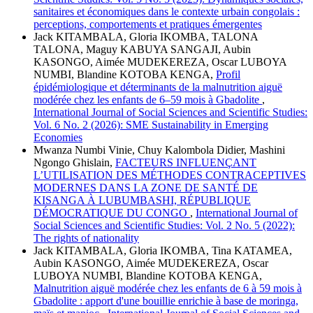
sanitaires et économiques dans le contexte urbain congolais :
perceptions, comportements et pratiques émergentes
Jack KITAMBALA, Gloria IKOMBA, TALONA
TALONA, Maguy KABUYA SANGAJI, Aubin
KASONGO, Aimée MUDEKEREZA, Oscar LUBOYA
NUMBI, Blandine KOTOBA KENGA,
Profil
épidémiologique et déterminants de la malnutrition aiguë
modérée chez les enfants de 6–59 mois à Gbadolite
,
International Journal of Social Sciences and Scientific Studies:
Vol. 6 No. 2 (2026): SME Sustainability in Emerging
Economies
Mwanza Numbi Vinie, Chuy Kalombola Didier, Mashini
Ngongo Ghislain,
FACTEURS INFLUENÇANT
L’UTILISATION DES MÉTHODES CONTRACEPTIVES
MODERNES DANS LA ZONE DE SANTÉ DE
KISANGA À LUBUMBASHI, RÉPUBLIQUE
DÉMOCRATIQUE DU CONGO
,
International Journal of
Social Sciences and Scientific Studies: Vol. 2 No. 5 (2022):
The rights of nationality
Jack KITAMBALA, Gloria IKOMBA, Tina KATAMEA,
Aubin KASONGO, Aimée MUDEKEREZA, Oscar
LUBOYA NUMBI, Blandine KOTOBA KENGA,
Malnutrition aiguë modérée chez les enfants de 6 à 59 mois à
Gbadolite : apport d'une bouillie enrichie à base de moringa,