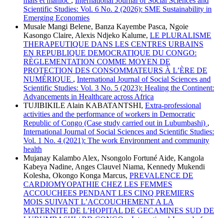
maïs et manioc
,
International Journal of Social Sciences and
Scientific Studies: Vol. 6 No. 2 (2026): SME Sustainability in
Emerging Economies
Musale Mangi Belene, Banza Kayembe Pasca, Ngoie
Kasongo Claire, Alexis Ndjeko Kalume,
LE PLURALISME
THERAPEUTIQUE DANS LES CENTRES URBAINS
EN REPUBLIQUE DEMOCRATIQUE DU CONGO:
RÈGLEMENTATION COMME MOYEN DE
PROTECTION DES CONSOMMATEURS À L’ÈRE DE
NUMÉRIQUE
,
International Journal of Social Sciences and
Scientific Studies: Vol. 3 No. 5 (2023): Healing the Continent:
Advancements in Healthcare across Africa
TUJIBIKILE Alain KABATANTSHI,
Extra-professional
activities and the performance of workers in Democratic
Republic of Congo (Case study carried out in Lubumbashi)
,
International Journal of Social Sciences and Scientific Studies:
Vol. 1 No. 4 (2021): The work Environment and community
health
Mujanay Kalambo Alex, Nsongolo Fortuné Aide, Kangola
Kabeya Nadine, Anges Clauvel Niama, Kennedy Mukendi
Kolesha, Okongo Konga Marcus,
PREVALENCE DE
CARDIOMYOPATHIE CHEZ LES FEMMES
ACCOUCHEES PENDANT LES CINQ PREMIERS
MOIS SUIVANT L’ACCOUCHEMENT A LA
MATERNITE DE L’HOPITAL DE GECAMINES SUD DE