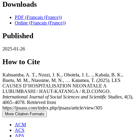
Downloads
PDF (Français (France))
Online (Français (France))
Published
2025-01-26
How to Cite
Kabuamba, A. T., Nzuzi, J. K., Obotela, J. L. ., Kabala, B. K.,
Buetu, M. M., Ntassime, M. N., … Katamea, T. (2025). LES
CAUSES D’HOSPITALISATION NEONATALE A
LUBUMBASHI / HAUT-KATANGA / R.D.CONGO.
International Journal of Social Sciences and Scientific Studies
,
4
(3),
4065–4078. Retrieved from
https://ijssass.com/index.php/ijssass/article/view/305
More Citation Formats
ACM
ACS
APA