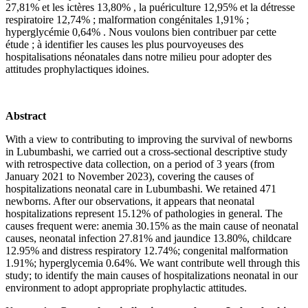
27,81% et les ictères 13,80% , la puériculture 12,95% et la détresse
respiratoire 12,74% ; malformation congénitales 1,91% ;
hyperglycémie 0,64% . Nous voulons bien contribuer par cette
étude ; à identifier les causes les plus pourvoyeuses des
hospitalisations néonatales dans notre milieu pour adopter des
attitudes prophylactiques idoines.
Abstract
With a view to contributing to improving the survival of newborns
in Lubumbashi, we carried out a cross-sectional descriptive study
with retrospective data collection, on a period of 3 years (from
January 2021 to November 2023), covering the causes of
hospitalizations neonatal care in Lubumbashi. We retained 471
newborns. After our observations, it appears that neonatal
hospitalizations represent 15.12% of pathologies in general. The
causes frequent were: anemia 30.15% as the main cause of neonatal
causes, neonatal infection 27.81% and jaundice 13.80%, childcare
12.95% and distress respiratory 12.74%; congenital malformation
1.91%; hyperglycemia 0.64%. We want contribute well through this
study; to identify the main causes of hospitalizations neonatal in our
environment to adopt appropriate prophylactic attitudes.