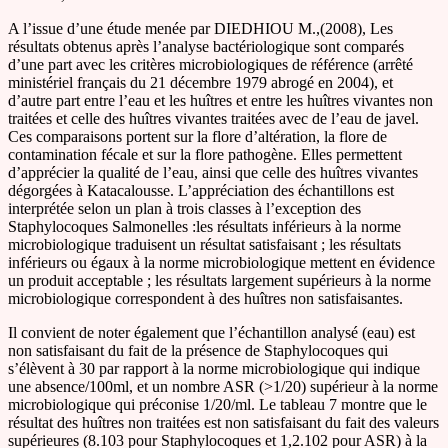
A l’issue d’une étude menée par DIEDHIOU M.,(2008), Les
résultats obtenus après l’analyse bactériologique sont comparés
d’une part avec les critères microbiologiques de référence (arrêté
ministériel français du 21 décembre 1979 abrogé en 2004), et
d’autre part entre l’eau et les huîtres et entre les huîtres vivantes non
traitées et celle des huîtres vivantes traitées avec de l’eau de javel.
Ces comparaisons portent sur la flore d’altération, la flore de
contamination fécale et sur la flore pathogène. Elles permettent
d’apprécier la qualité de l’eau, ainsi que celle des huîtres vivantes
dégorgées à Katacalousse. L’appréciation des échantillons est
interprétée selon un plan à trois classes à l’exception des
Staphylocoques Salmonelles :les résultats inférieurs à la norme
microbiologique traduisent un résultat satisfaisant ; les résultats
inférieurs ou égaux à la norme microbiologique mettent en évidence
un produit acceptable ; les résultats largement supérieurs à la norme
microbiologique correspondent à des huîtres non satisfaisantes.
Il convient de noter également que l’échantillon analysé (eau) est
non satisfaisant du fait de la présence de Staphylocoques qui
s’élèvent à 30 par rapport à la norme microbiologique qui indique
une absence/100ml, et un nombre ASR (>1/20) supérieur à la norme
microbiologique qui préconise 1/20/ml. Le tableau 7 montre que le
résultat des huîtres non traitées est non satisfaisant du fait des valeurs
supérieures (8.103 pour Staphylocoques et 1,2.102 pour ASR) à la