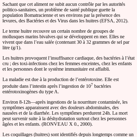
Sachant que cet aliment ne subit aucun contrôle par les autorités
politico-sanitaires, un problème de santé publique guette la
population Bomatracienne et ses environs par la présence des
levures, des Bactéries et des Virus dans les huitres (EFSA, 2012).
Le terme huitre recouvre un certain nombre de groupes de
mollusques marins bivalves qui se développent en mer. Elles ne
vivent que dans l’eau salée (contenant 30 à 32 grammes de sel par
litre (g/1).
Les huitres provoquent l’insuffisance cardiaque, des bactéries à l’état
cru ; des toxi-infections chez les femmes enceintes, chez les enfants
et les personnes dont le système immunitaire est affaibli.
La maladie est due à la production de l’entérotoxine. Elle est
7
produite dans l’intestin après l’ingestion de 10
bactéries
entérotoxinogènes du type A.
Environ 8-12h—après ingestions de la nourriture contaminée, les
symptômes apparaissent avec des douleurs abdominales, des
nausées et de la diarrhée. Les symptômes perdurent 24h. La mort
peut survenir suite à la déshydratation surtout chez les personnes
âgées et les enfants. (RONVEAU X 0., 2000).
Les coquillages (huitres) sont identifiés depuis longtemps comme un