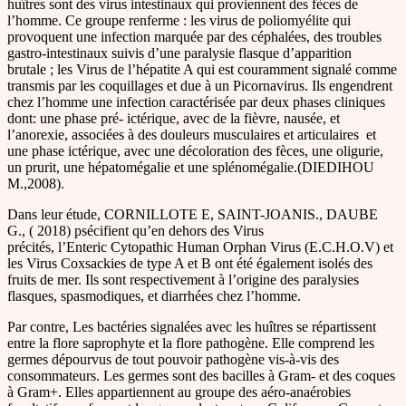
huîtres sont des virus intestinaux qui proviennent des fèces de
l’homme. Ce groupe renferme : les virus de poliomyélite qui
provoquent une infection marquée par des céphalées, des troubles
gastro-intestinaux suivis d’une paralysie flasque d’apparition
brutale ; les Virus de l’hépatite A qui est couramment signalé comme
transmis par les coquillages et due à un Picornavirus. Ils engendrent
chez l’homme une infection caractérisée par deux phases cliniques
dont: une phase pré- ictérique, avec de la fièvre, nausée, et
l’anorexie, associées à des douleurs musculaires et articulaires et
une phase ictérique, avec une décoloration des fèces, une oligurie,
un prurit, une hépatomégalie et une splénomégalie.(DIEDIHOU
M.,2008).
Dans leur étude, CORNILLOTE E, SAINT-JOANIS., DAUBE
G., ( 2018) psécifient qu’en dehors des Virus
précités, l’Enteric Cytopathic Human Orphan Virus (E.C.H.O.V) et
les Virus Coxsackies de type A et B ont été également isolés des
fruits de mer. Ils sont respectivement à l’origine des paralysies
flasques, spasmodiques, et diarrhées chez l’homme.
Par contre, Les bactéries signalées avec les huîtres se répartissent
entre la flore saprophyte et la flore pathogène. Elle comprend les
germes dépourvus de tout pouvoir pathogène vis-à-vis des
consommateurs. Les germes sont des bacilles à Gram- et des coques
à Gram+. Elles appartiennent au groupe des aéro-anaérobies