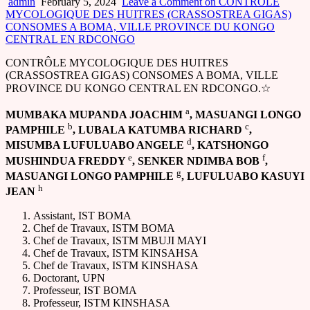
admin
February 5, 2024
Leave a Comment
on CONTRÔLE
MYCOLOGIQUE DES HUITRES (CRASSOSTREA GIGAS)
CONSOMES A BOMA, VILLE PROVINCE DU KONGO
CENTRAL EN RDCONGO
CONTRÔLE MYCOLOGIQUE DES HUITRES
(CRASSOSTREA GIGAS) CONSOMES A BOMA, VILLE
PROVINCE DU KONGO CENTRAL EN RDCONGO.☆
a
MUMBAKA MUPANDA JOACHIM
, MASUANGI LONGO
b
c
PAMPHILE
, LUBALA KATUMBA RICHARD
,
d
MISUMBA LUFULUABO ANGELE
, KATSHONGO
e
f
MUSHINDUA FREDDY
, SENKER NDIMBA BOB
,
g
MASUANGI LONGO PAMPHILE
, LUFULUABO KASUYI
h
JEAN
Assistant, IST BOMA
Chef de Travaux, ISTM BOMA
Chef de Travaux, ISTM MBUJI MAYI
Chef de Travaux, ISTM KINSAHSA
Chef de Travaux, ISTM KINSHASA
Doctorant, UPN
Professeur, IST BOMA
Professeur, ISTM KINSHASA