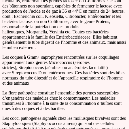
facultatifs, renfermant les germes lactose+ ou Coliformes. Ce sont
des bâtonnets non sporulant, capables de fermenter le lactose avec
production de l’acide et de gaz à 36 et 44°C en moins de 24 heures,
dont : Escherichia coli, Klebsiella, Citrobacter, Entérobacter et les
bactéries lactose- ou non Coliformes, avec le genre Proteus,
responsable de la putréfaction des produits
halieutiques, Morganella, Yersinia etc. Toutes ces bactéries
appartiennent à la famille des Entérobactériaceae. Elles habitent
généralement le tube digestif de l’homme et des animaux, mais aussi
le milieu extérieur.
Les coques à Gram+ saprophytes rencontrées sur les coquillages
appartiennent aux genres Micrococcus (aérobies
strictes), Streptococcus (aérobies ou anaérobies facultatifs)
avec Streptococcus D ou entérocoques. Ces bactéries sont des hôtes
normaux du tube digestif et de l’appareille respiratoire de l’homme
et des animaux.
La flore pathogène constitue l’ensemble des germes susceptibles
d’engendrer des maladies chez le consommateur. Les maladies
transmises à l’homme à la suite de la consommation d’huîtres sont
dues à des coques et à des bacilles.
Les cocci pathogènes signalés chez les mollusques bivalves sont des
Staphylocoques (Staphylococcus aureus) qui sont des cellules
sphériques de 0.5 à 25 um généralement regroupés en amas, ils sont