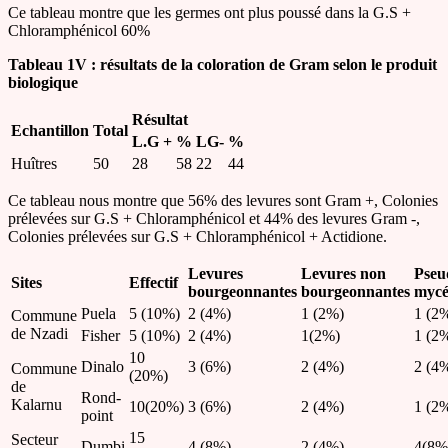
Ce tableau montre que les germes ont plus poussé dans la G.S +
Chloramphénicol 60%
Tableau 1V : résultats de la coloration de Gram selon le produit
biologique
Résultat
Echantillon
Total
L.G +
%
LG-
%
Huîtres
50
28
58
22
44
Ce tableau nous montre que 56% des levures sont Gram +, Colonies
prélevées sur G.S + Chloramphénicol et 44% des levures Gram -,
Colonies prélevées sur G.S + Chloramphénicol + Actidione.
Levures
Levures non
Pseu
Sites
Effectif
bourgeonnantes
bourgeonnantes
mycé
Puela
5 (10%)
2 (4%)
1 (2%)
1 (2
Commune
de Nzadi
Fisher
5 (10%)
2 (4%)
1(2%)
1 (2
10
Dinalo
3 (6%)
2 (4%)
2 (4
Commune
(20%)
de
Rond-
Kalarnu
10(20%)
3 (6%)
2 (4%)
1 (2
point
15
Secteur
Dumbi
4 (8%)
2 (4%)
4(8%