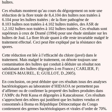
huîtres.
Ces résultats montrent qu’au cours du dégorgement on note une
réduction de la flore totale de 8,4.104 des huîtres non traitées à
6.104 pour les huîtres traitées ; de la flore pathogène de
8.103 huîtres non traitées à 4.102 huîtres traitées, des ASR de
1,2.102 huîtres non traitées à 102 huîtres traitées. Ces résultats sont
supérieurs à ceux de Dramé (1994) pour une étude similaire sur les
huîtres de Joal. La flore fécale quant à elle reste invariable malgré le
traitement effectué. Ceci peut être expliqué par la résistance des
spores.
Cette réduction est liée à l’efficacité du chlore (javel) dans le
traitement. Mais malgré le traitement, on dénote toujours une
contamination des huîtres qui conduit à déduire un résultat non
satisfaisant des huîtres dégorgées à en France.( CARLIER, F;
COHEN-MAUREL, E; GUILLOT, D.,2005).
En conclusion, on peut déduire que ces résultats issus des analyses
bactériologiques au laboratoire d’HIDAOA ne permettent pas
d’affirmer ou de confirmer la propreté des huîtres produites dans
l’AMPc du Petit Kassa et dégorgées à Katacalousse. Ces résultats
s’approchent des nôtres qui justifient que les huitres vendus et
consommés à Boma en République Démocratique du Congo
contiennent des germes bactériologiques et virales d’ordre de 70%.