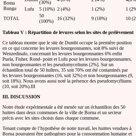
(30%)
Boma
Bungu
Lufu
5 (10%)
2 (4%)
1 (2%)
1 (2
50
TOTAL
16 (32%)
9 (18%)
10 (
(100%)
Tableau V : Répartition de levures selon les sites de prélèvement
Ce tableau montre que le site de Dumbi occupe la première position
en ce qui concerne les levures bourgeonnantes, soit 8% suivi de
Wenzedinalo, concernant les levures bourgeonnantes 6% enfin
Puela, Fisher, Rond- point et Lufu pour les levures bourgeonnantes,
non bourgeonnantes et les pseudomyceliums (2%]. Sur un
échantillon total de 50 huîtres, 35 soit 70% ont été contaminés par
les levures bourgeonnantes (16, soit 32%) et non bourgeonnantes (9,
soit 18%). Nous avons aussi noté la présence des pseudomycéliums
(10, soit 20%).III
III. DISCUSSION
Notre étude expérimentale a été menée sur un échantillon des 50
huitres dans deux communes de la ville de Borna et un secteur
précis avec les sites choisis dans chaque commune.
Tenant compte de l’hypothèse de notre travail, les huitres vendues à
Borna pourraient être pathogènes pour la consommation humaine et