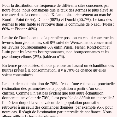
Pour la distribution de fréquence de différents sites concernés par
notre étude, nous constatons que le taux des germes le plus élevé se
retrouve dans la commune de Kalamu plus précisément au marché
Rond – Point (90%), Dinalo (80%) et Dumbi (66,7%). Le taux des
germes le plus faible se retrouve dans la commune de Nzadi (Puela :
60% et Fisher : 40%).
Le site de Dumbi occupe la première position en ce qui concerne les
levures bourgeonnantes, soit 8% suivi de Wenzedinalo, concernant
les levures bourgeonnantes 6% enfin Puela, Fisher, Rond-point et
Lufu pour les levures bourgeonnantes, non bourgeonnantes et les
pseudomyceliums (2%). (tableau n°6).
En terme probabilistes, si nous prenons au hasard un échantillon des
huitres prêtes à la consommation, il y a 70% de chance qu’elles
soient contaminées.
Le taux de contamination de 70% n’est qu’une estimation ponctuelle
(estimation des paramètres de la population à partir d’un seul
chiffre). Comme il n’est pas évident que tout autre échantillon
donnerait une valeur de 70%, il est possible de définir un intervalle à
l’intérieur duquel la vraie valeur de la population pourrait se
retrouver à un seuil des confiances données, par exemple 95% pour
notre cas. Il s’agit de l’estimation par intervalle de confiance. Nous
allons utiliser la formule suivante :