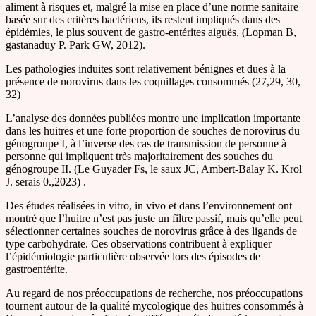
aliment à risques et, malgré la mise en place d’une norme sanitaire
basée sur des critères bactériens, ils restent impliqués dans des
épidémies, le plus souvent de gastro-entérites aiguës, (Lopman B,
gastanaduy P. Park GW, 2012).
Les pathologies induites sont relativement bénignes et dues à la
présence de norovirus dans les coquillages consommés (27,29, 30,
32)
L’analyse des données publiées montre une implication importante
dans les huitres et une forte proportion de souches de norovirus du
génogroupe I, à l’inverse des cas de transmission de personne à
personne qui impliquent très majoritairement des souches du
génogroupe II. (Le Guyader Fs, le saux JC, Ambert-Balay K. Krol
J. serais 0.,2023) .
Des études réalisées in vitro, in vivo et dans l’environnement ont
montré que l’huitre n’est pas juste un filtre passif, mais qu’elle peut
sélectionner certaines souches de norovirus grâce à des ligands de
type carbohydrate. Ces observations contribuent à expliquer
l’épidémiologie particulière observée lors des épisodes de
gastroentérite.
Au regard de nos préoccupations de recherche, nos préoccupations
tournent autour de la qualité mycologique des huitres consommés à