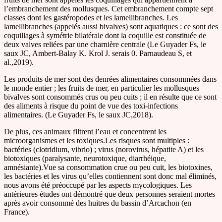
l’embranchement des mollusques. Cet embranchement compte sept
classes dont les gastéropodes et les lamellibranches. Les
lamellibranches (appelés aussi bivalves) sont aquatiques : ce sont des
coquillages à symétrie bilatérale dont la coquille est constituée de
deux valves reliées par une charnière centrale (Le Guyader Fs, le
saux JC, Ambert-Balay K. Krol J. serais 0. Parnaudeau S, et
al.,2019).
Les produits de mer sont des denrées alimentaires consommées dans
le monde entier ; les fruits de mer, en particulier les mollusques
bivalves sont consommés crus ou peu cuits ; il en résulte que ce sont
des aliments à risque du point de vue des toxi-infections
alimentaires. (Le Guyader Fs, le saux JC,2018).
De plus, ces animaux filtrent l’eau et concentrent les
microorganismes et les toxiques.Les risques sont multiples :
bactéries (clotridium, vibrio) ; virus (norovirus, hépatite A) et les
biotoxiques (paralysante, neurotoxique, diarrhéique,
amnésiante).Vue sa consommation crue ou peu cuit, les biotoxines,
les bactéries et les virus qu’elles contiennent sont donc mal éliminés,
nous avons été préoccupé par les aspects mycologiques. Les
antérieures études ont démontré que deux personnes seraient mortes
après avoir consommé des huitres du bassin d’Arcachon (en
France).