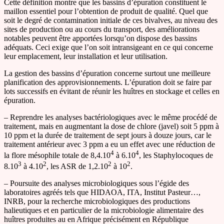
Cette définition montre que les bassins d’épuration constituent le
maillon essentiel pour l’obtention de produit de qualité. Quel que
soit le degré de contamination initiale de ces bivalves, au niveau des
sites de production ou au cours du transport, des améliorations
notables peuvent être apportées lorsqu’on dispose des bassins
adéquats. Ceci exige que l’on soit intransigeant en ce qui concerne
leur emplacement, leur installation et leur utilisation.
La gestion des bassins d’épuration concerne surtout une meilleure
planification des approvisionnements. L’épuration doit se faire par
lots successifs en évitant de réunir les huîtres en stockage et celles en
épuration.
– Reprendre les analyses bactériologiques avec le même procédé de
traitement, mais en augmentant la dose de chlore (javel) soit 5 ppm à
10 ppm et la durée de traitement de sept jours à douze jours, car le
traitement antérieur avec 3 ppm a eu un effet avec une réduction de
4
4
la flore mésophile totale de 8,4.10
à 6.10
, les Staphylocoques de
3
2
2
2
8.10
à 4.10
, les ASR de 1,2.10
à 10
.
– Poursuite des analyses microbiologiques sous l’égide des
laboratoires agréés tels que HIDAOA, ITA, Institut Pasteur…,
INRB, pour la recherche microbiologiques des productions
halieutiques et en particulier de la microbiologie alimentaire des
huîtres produites au en Afrique précisément en République