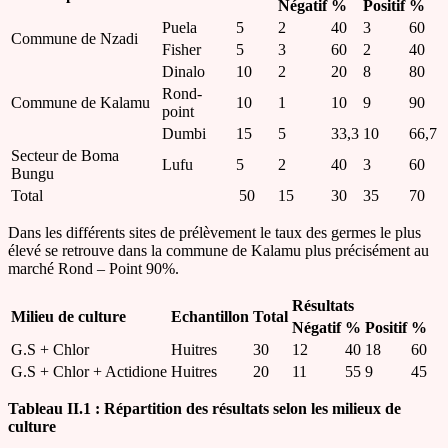
Négatif
%
Positif
%
Puela
5
2
40
3
60
Commune de Nzadi
Fisher
5
3
60
2
40
Dinalo
10
2
20
8
80
Rond-
Commune de Kalamu
10
1
10
9
90
point
Dumbi
15
5
33,3
10
66,7
Secteur de Boma
Lufu
5
2
40
3
60
Bungu
Total
50
15
30
35
70
Dans les différents sites de prélèvement le taux des germes le plus
élevé se retrouve dans la commune de Kalamu plus précisément au
marché Rond – Point 90%.
Résultats
Milieu de culture
Echantillon
Total
Négatif
%
Positif
%
G.S + Chlor
Huitres
30
12
40
18
60
G.S + Chlor + Actidione
Huitres
20
11
55
9
45
Tableau II.1 : Répartition des résultats selon les milieux de
culture