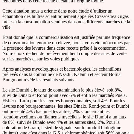
rencontrés dans cette recette et étant à l’origine toxine.
Cette situation nous a orienté dans notre étude d’utiliser un
échantillon des huîtres scientifiquement appelées Crassostrea Gigas
prêtes à la consommation vendues dans nos différents marchés de la
ville.
Etant donné que la commercialisation est justifiée par une fréquence
de consommation énorme ou élevée, nous avons été préoccupés par
la présence des levures dans cette recette prête à la consommation.
Notre choix de lieu de prélèvement tient compte des sites de vente
sur les marchés et sur les voies publiques.
Après analyses mycologiques et bactériologies, les échantillons
prélevés dans la commune de Nzadi ; Kalamu et secteur Borna
Bungu ont révélé les résultats suivants :
Le site Dumbi a le taux de contamination le plus élevé, soit 8%,
suivi de Dinalo et Rond-point avec 6% et enfin les marchés Puela,
Fisher et Lufu pour les levures bourgeonnantes, soit 4%. Pour les
levures non bourgeonnantes, les sites Dinalo, Rond-point et Dumbi
ont présenté 4% chacun et les autres, 2%. Concernant les
pseudomyceliums ou filaments mycéliens, le site Dumbi a un taux
de 8%, suivi de Dinalo avec 4% et les autres sites, 2%. Pour la
coloration de Gram, il sied de signaler sur le produit biologique
(huitres), que c’est dans la G.S + chloramphénicol soit 56% où on a