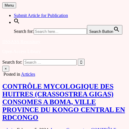
Skip
Menu
to
content
Submit Article for Publication
Search for:
Search Button
IJSSASS Repository
Open Access Library
Search for:
×
Posted in
Articles
CONTRÔLE MYCOLOGIQUE DES
HUITRES (CRASSOSTREA GIGAS)
CONSOMES A BOMA, VILLE
PROVINCE DU KONGO CENTRAL EN
RDCONGO