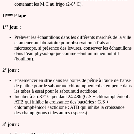
contenant les M.C au frigo (2-8° C);
ème
II
Etape
er
1
jour :
Prélever les échantillons dans les différents marchés de la ville
et amener au laboratoire pour observation à frais au
microscope, si présence des levures, conserver les échantillons
dans l’eau physiologique comme étant un milieu nutritif
(bouillon).
e
2
jour :
Ensemencer en strie dans les boites de pétrie à l’aide de l’anse
de platine pour le sabouraud chloramphénicol et en pente dans
les tubes à essai pour le sabouraud actidione ;
Incuber à 25-37° C pendant 24-48h (G.S + chloramphénicol :
ATB qui inhibe la croissance des bactéries ; G.S +
chloramphénicol +actidione : ATB qui inhibe la croissance
des champignons et les autres espèces).
e
3
jour :