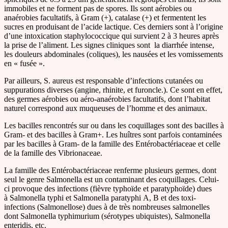
immobiles et ne forment pas de spores. Ils sont aérobies ou
anaérobies facultatifs, à Gram (+), catalase (+) et fermentent les
sucres en produisant de l’acide lactique. Ces derniers sont à l’origine
d’une intoxication staphylococcique qui survient 2 à 3 heures après
la prise de l’aliment. Les signes cliniques sont la diarrhée intense,
les douleurs abdominales (coliques), les nausées et les vomissements
en « fusée ».
Par ailleurs, S. aureus est responsable d’infections cutanées ou
suppurations diverses (angine, rhinite, et furoncle.). Ce sont en effet,
des germes aérobies ou aéro-anaérobies facultatifs, dont l’habitat
naturel correspond aux muqueuses de l’homme et des animaux.
Les bacilles rencontrés sur ou dans les coquillages sont des bacilles à
Gram- et des bacilles à Gram+. Les huîtres sont parfois contaminées
par les bacilles à Gram- de la famille des Entérobactériaceae et celle
de la famille des Vibrionaceae.
La famille des Entérobactériaceae renferme plusieurs germes, dont
seul le genre Salmonella est un contaminant des coquillages. Celui-
ci provoque des infections (fièvre typhoïde et paratyphoïde) dues
à Salmonella typhi et Salmonella paratyphi A, B et des toxi-
infections (Salmonellose) dues à de très nombreuses salmonelles
dont Salmonella typhimurium (sérotypes ubiquistes), Salmonella
enteridis, etc.