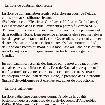
– La flore de contamination fécale
La flore de contamination fécale recherchée au cours de l’étude,
correspond aux coliformes fécaux
(Escherichia coli, Klebsiella, Citrobacter, Hafnia, et Entérobacter).
Leur résistance dans le milieu extérieur a permis à Berrada SUNI
d’affirmer qu’ils peuvent contaminer les aliments indépendamment
de la souillure fécale. Leur présence en nombre élevé peut se relever
très dangereuse, notamment E. coli. Ces résultats s’écartent vraiment
de nos résultats car, la répartition de nos résultats montre qu’il s’agit
de Candida albicans ou monilia. La moniliase ou Candidose est une
maladie aigué ou chronique causée par les levures du genre
Candida.
En comparant les résultats des huîtres par rapport à l’eau, on note
une absence des coliformes dans l’eau de Katacalousse qui peut être
liée à la durée de vie très courte dans l’eau de mer, mais aussi de
l’auto-épuration de l’eau de mer. Donc, la présence dans le produit
(huîtres) de coliformes peut être liée aux zones de productions.
– La flore pathogène
La flore pathogène considérée durant l’étude de la qualité
bactériologique est composée de Staphylocoques, d’Anaérobies
Sulfito-Réducteurs, de Salmonelle et de Vibrio.