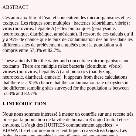
ABSTRACT
Ces animaux filtrent l’eau et concentrent les microorganismes et les
toxiques. Les risques sont multiples : bactéries (clotridium, vibrio) ;
virus (norovirus, hépatite A) et les biotoxiques (paralysante,
neurotoxique, diarrhéique, amnésiante). Il ressort de ces calculs qu’il
y a 95% de chance que le taux de contamination des huitres dans les
différents sites de prélèvement enquêtés pour la population soit
compris entre 57,3% et 82,7%.
These animals filter the water and concentrate microorganisms and
toxicants. There are multiple risks: bacteria (clotridium, vibrio);
viruses (norovirus, hepatitis A) and biotoxics (paralyzing,
neurotoxic, diarrheal, amnesic). It appears from these calculations
that there is a 95% chance that the contamination rate of oysters in
the different sampling sites surveyed for the population is between
57.3% and 82.7%
I. INTRODUCTION
Nous nous sommes intéressé à mener un contrôle sur une recette très
prise par la population de la ville de boma au Kongo Central et ses
environs, il s’agit des HUITRES communément appelées : «
BIBWATI » et comme nom scientifique :
crassostrea Gigas.
Les
fruits de mer sont appelés les coquillages qui appartiennent à