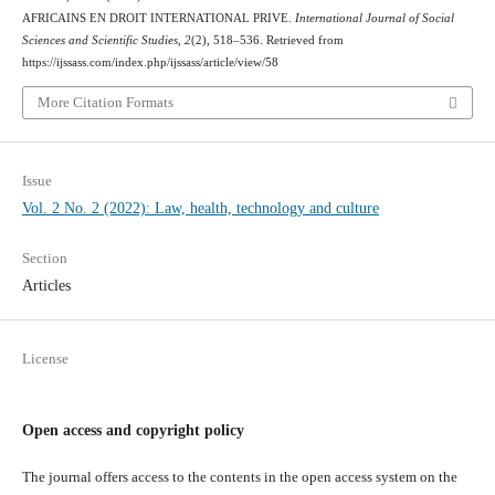
AFRICAINS EN DROIT INTERNATIONAL PRIVE.
International Journal of Social
Sciences and Scientific Studies
,
2
(2), 518–536. Retrieved from
https://ijssass.com/index.php/ijssass/article/view/58
More Citation Formats
Issue
Vol. 2 No. 2 (2022): Law, health, technology and culture
Section
Articles
License
Open access and copyright policy
The journal offers access to the contents in the open access system on the