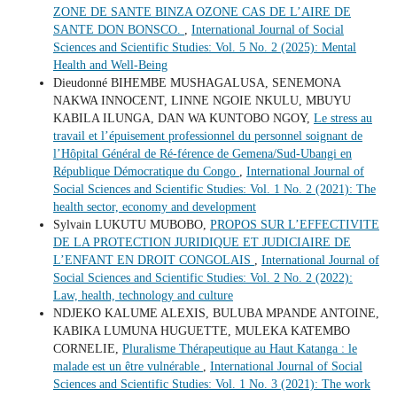
ZONE DE SANTE BINZA OZONE CAS DE L’AIRE DE
SANTE DON BONSCO.
,
International Journal of Social
Sciences and Scientific Studies: Vol. 5 No. 2 (2025): Mental
Health and Well-Being
Dieudonné BIHEMBE MUSHAGALUSA, SENEMONA
NAKWA INNOCENT, LINNE NGOIE NKULU, MBUYU
KABILA ILUNGA, DAN WA KUNTOBO NGOY,
Le stress au
travail et l’épuisement professionnel du personnel soignant de
l’Hôpital Général de Ré-férence de Gemena/Sud-Ubangi en
République Démocratique du Congo
,
International Journal of
Social Sciences and Scientific Studies: Vol. 1 No. 2 (2021): The
health sector, economy and development
Sylvain LUKUTU MUBOBO,
PROPOS SUR L’EFFECTIVITE
DE LA PROTECTION JURIDIQUE ET JUDICIAIRE DE
L’ENFANT EN DROIT CONGOLAIS
,
International Journal of
Social Sciences and Scientific Studies: Vol. 2 No. 2 (2022):
Law, health, technology and culture
NDJEKO KALUME ALEXIS, BULUBA MPANDE ANTOINE,
KABIKA LUMUNA HUGUETTE, MULEKA KATEMBO
CORNELIE,
Pluralisme Thérapeutique au Haut Katanga : le
malade est un être vulnérable
,
International Journal of Social
Sciences and Scientific Studies: Vol. 1 No. 3 (2021): The work