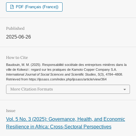
PDF (Français (France))
Published
2025-06-26
How to Cite
Baudouin, M. M. (2025). Responsabilité sociétale des entreprises minières dans la
ville de Kolwezi : regard sur les pratiques de Kamoto Copper Company S.A.
International Journal of Social Sciences and Scientific Studies
,
5
(3), 4784–4808.
Retrieved from https://ijssass.com/index.php/ijssass/article/view/364
More Citation Formats
Issue
Vol. 5 No. 3 (2025): Governance, Health, and Economic
Resilience in Africa: Cross-Sectoral Perspectives