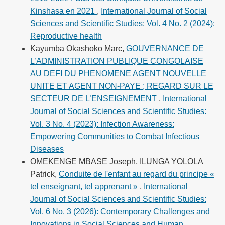
Kinshasa en 2021
,
International Journal of Social
Sciences and Scientific Studies: Vol. 4 No. 2 (2024):
Reproductive health
Kayumba Okashoko Marc,
GOUVERNANCE DE
L’ADMINISTRATION PUBLIQUE CONGOLAISE
AU DEFI DU PHENOMENE AGENT NOUVELLE
UNITE ET AGENT NON-PAYE ; REGARD SUR LE
SECTEUR DE L’ENSEIGNEMENT
,
International
Journal of Social Sciences and Scientific Studies:
Vol. 3 No. 4 (2023): Infection Awareness:
Empowering Communities to Combat Infectious
Diseases
OMEKENGE MBASE Joseph, ILUNGA YOLOLA
Patrick,
Conduite de l'enfant au regard du principe «
tel enseignant, tel apprenant »
,
International
Journal of Social Sciences and Scientific Studies:
Vol. 6 No. 3 (2026): Contemporary Challenges and
Innovations in Social Sciences and Human