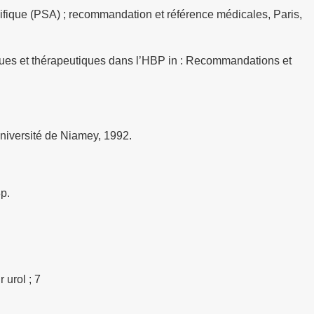
cifique (PSA) ; recommandation et référence médicales, Paris,
iques et thérapeutiques dans l’HBP in : Recommandations et
niversité de Niamey, 1992.
p.
 urol ; 7