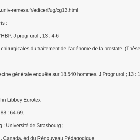
.univ-remess.fr/edicerf/ug/cg13.html
is ;
P, J progr urol ; 13 : 4-6
s chirurgicales du traitement de l’adénome de la prostate. (Th
ine générale enquête sur 18.540 hommes. J Progr urol ; 13 : 1
ohn Libbey Eurotex
88 : 64-69.
 : Université de Strasbourg ;
d. Canada, éd du Rénouveau Pédagogique.