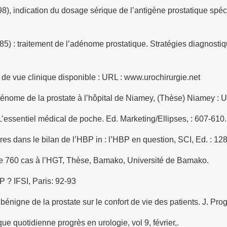
8), indication du dosage sérique de l’antigène prostatique spé
85) : traitement de l’adénome prostatique. Stratégies diagnost
e vue clinique disponible : URL : www.urochirurgie.net
nome de la prostate à l’hôpital de Niamey, (Thèse) Niamey : U
ssentiel médical de poche. Ed. Marketing/Ellipses, : 607-610.
dans le bilan de l’HBP in : l’HBP en question, SCI, Ed. : 128
e 760 cas à l’HGT, Thèse, Bamako, Université de Bamako.
 ? IFSI, Paris: 92-93
gne de la prostate sur le confort de vie des patients. J. Progr
e quotidienne progrès en urologie, vol 9, février,.