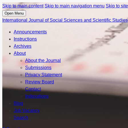
Skip to main content
Skip to main navigation menu
Skip to site
Open Menu
International Journal of Social Sciences and Scientific Studies
Announcements
Instructions
Archives
About
About the Journal
Submissions
Privacy Statement
Review Board
Contact
Indexations
Blog
Job Vacancy
Search