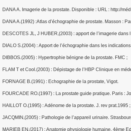
DANA A. Imagerie de la prostate. Disponible : URL : http://méd
DANA A.(1992) :Atlas d’échographie de prostate. Masson : Par
DESCOTES JL, J HUBER,(2003) : apport de l’imagerie dans l’HB
DIALO S.(2004) : Apport de l’échographie dans les indication
DIBBOS.(2005) : Hypertrophie bénigne de la prostate. FMC ;
FLAM T et Cool.(2003) : Dépistage de l’HBP Clinique en médec
FORNAGE B.(1991) : Echographie de la prostate, Vigot.
FOURCADE RO.(1997) : La prostate guide pratique. Paris : J
HAILLOT O.(1995) : Adénome de la prostate. J. rev prat.1995 ; 
JACQMIN,(2005) : Pathologie de l’appareil urinaire. Strasbourg
MARIEB EN,(2017) : Anatomie physiologie humaine. 4ème E