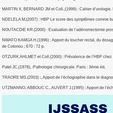
MARTIN X, BERNARD JM et Coll.,(1999) : Cahier d’urologie. 
NDELELA M,(2007) : HBP Le score des symptômes comme base 
NOUTACDIE KR.(2000) : Evaluation de l’adénomectomie prostat
NWAFO KAMGA H.(1996) : Apport du toucher rectal, du dosage 
de Cotonou ; 670 : 72 p.
OTZURK AHLMET et Coll.(2000) : Prévalence de l’HBP chez les
Patel JC,(1978), :Pathologie chirurgicale. Paris : 3éme éd,
TRAORE MS.(2003) :, Apport de l’échographie dans le diagnos
UTZMANNO, ABBOUC C., AUVERT J.(1995) : Apport de l’échogra