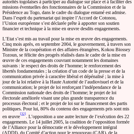
autorités togolaises à participer au dialogue sur place et à faciliter des
missions éventuelles des fonctionnaires de la Commission et de la
Présidence au Togo, dans le cadre du dialogue entamé est admise.
Dans l’esprit du partenariat qui inspire l’Accord de Cotonou,
l’Union européenne s’est déclarée prête à apporter son soutien
financier et technique à la mise en œuvre desdits engagements.
L’Etat s’est mis au travail pour la mise en œuvre des engagements.
Cinq mois après, en septembre 2004, le gouvernement, à travers son
Ministre de la coopération et des affaires étrangères, Kokou Biossey
Tozoun, se félicite des progrès réalisés dans le cadre de la mise en
œuvre de ces engagements couvrant notamment les domaines
suivants : le respect des droits de l’homme; le renforcement des
libertés fondamentales ; la création d’un code de la presse et de la
communication privée à caractère libéral et dépénalisé ; la mise à
jour de la loi relative à la Haute Autorité de l’audiovisuel et de la
communication; le projet de loi renforçant l’indépendance de la
Commission nationale des droits de l’homme; le projet de loi
électorale améliorée visant une plus grande transparence du
processus électoral ; et le projet de loi sur le financement des partis
politiques. Pour lui, 80% du contenu des engagements pris sont mis
[32]
en œuvre
. L’opposition a une autre lecture de l’exécution des 22
engagements. Le 14 juillet 2005, la coalition de l’opposition formée
de l’Alliance pour la démocratie et le développement intégral
(ADDI), du Comité d’action pour le renouveau (CAR), de la