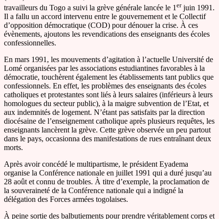
er
travailleurs du Togo a suivi la grève générale lancée le 1
juin 1991.
Il a fallu un accord intervenu entre le gouvernement et le Collectif
d’opposition démocratique (COD) pour dénouer la crise. À ces
évènements, ajoutons les revendications des enseignants des écoles
confessionnelles.
En mars 1991, les mouvements d’agitation à l’actuelle Université de
Lomé organisées par les associations estudiantines favorables à la
démocratie, touchèrent également les établissements tant publics que
confessionnels. En effet, les problèmes des enseignants des écoles
catholiques et protestantes sont liés à leurs salaires (inférieurs à leurs
homologues du secteur public), à la maigre subvention de l’Etat, et
aux indemnités de logement. N’étant pas satisfaits par la direction
diocésaine de l’enseignement catholique après plusieurs requêtes, les
enseignants lancèrent la grève. Cette grève observée un peu partout
dans le pays, occasionna des manifestations de rues entraînant deux
morts.
Après avoir concédé le multipartisme, le président Eyadema
organise la Conférence nationale en juillet 1991 qui a duré jusqu’au
28 août et connu de troubles. À titre d’exemple, la proclamation de
la souveraineté de la Conférence nationale qui a indigné la
délégation des Forces armées togolaises.
À peine sortie des balbutiements pour prendre véritablement corps et