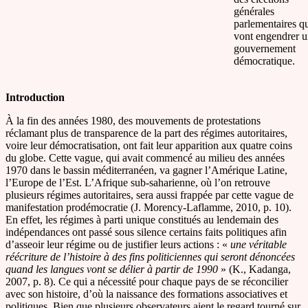
générales
parlementaires q
vont engendrer 
gouvernement
démocratique.
Introduction
À la fin des années 1980, des mouvements de protestations
réclamant plus de transparence de la part des régimes autoritaires,
voire leur démocratisation, ont fait leur apparition aux quatre coins
du globe. Cette vague, qui avait commencé au milieu des années
1970 dans le bassin méditerranéen, va gagner l’Amérique Latine,
l’Europe de l’Est. L’Afrique sub-saharienne, où l’on retrouve
plusieurs régimes autoritaires, sera aussi frappée par cette vague de
manifestation prodémocratie (J. Morency-Laflamme, 2010, p. 10).
En effet, les régimes à parti unique constitués au lendemain des
indépendances ont passé sous silence certains faits politiques afin
d’asseoir leur régime ou de justifier leurs actions : «
une véritable
réécriture de l’histoire à des fins politiciennes qui seront dénoncées
quand les langues vont se délier à partir de 1990
» (K., Kadanga,
2007, p. 8). Ce qui a nécessité pour chaque pays de se réconcilier
avec son histoire, d’où la naissance des formations associatives et
politiques. Bien que plusieurs observateurs aient le regard tourné sur