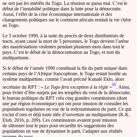
ne sert pas les intérêts du Togo. La réunion se passa mal. C’est le
début de l’instabilité politique dans la lutte pour la démocratie.
Aussi, l’effet de la crise économique internationale et des
changements politiques sur le continent africain rendait la vie chère
au Togo.
Le 5 octobre 1990, à la suite du procès de deux distributeurs de
tracts, ayant causé la mort de 5 personnes, le Togo devient l’arène
des manifestations violentes pendant plusieurs mois dans tout le
pays. C’est le début de la démocratisation au Togo, et non du
multipartisme.
Si le début de l’année 1990 constituait la fin du parti unique dans
certains pays de l’Afrique francophone, le Togo restait hostile au
système multipartiste, comme l’avait précisé Kunalé Eklo, alors
[4]
secrétaire du RPT : «
Le Togo fera exception à la règle
»
. Ainsi,
pour éviter d’être surpris par les tempêtes du vent de la démocratie,
le bureau politique du RPT créa cinq grandes commissions (dont
une par région économique) qui ont pour mission de consulter les
populations togolaises en vue de la redynamisation du parti. Ce qui
exclut d’ores et déjà toute idée d’ouverture au multipartisme (K.K.
Eloh, 2016, p. 209). Ces commissions avaient pour mission
de sillonner tout le pays pour recueillir les suggestions des
populations en vue de dynamiser le parti, l’adapter aux réalités
propres du pays.