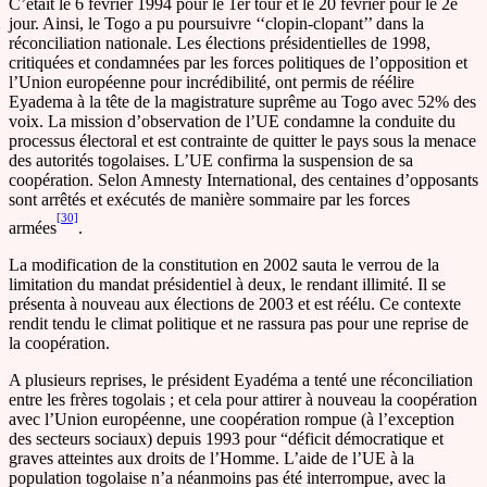
C’était le 6 février 1994 pour le 1er tour et le 20 février pour le 2e
jour. Ainsi, le Togo a pu poursuivre ‘‘clopin-clopant’’ dans la
réconciliation nationale. Les élections présidentielles de 1998,
critiquées et condamnées par les forces politiques de l’opposition et
l’Union européenne pour incrédibilité, ont permis de réélire
Eyadema à la tête de la magistrature suprême au Togo avec 52% des
voix. La mission d’observation de l’UE condamne la conduite du
processus électoral et est contrainte de quitter le pays sous la menace
des autorités togolaises. L’UE confirma la suspension de sa
coopération. Selon Amnesty International, des centaines d’opposants
sont arrêtés et exécutés de manière sommaire par les forces
[30]
armées
.
La modification de la constitution en 2002 sauta le verrou de la
limitation du mandat présidentiel à deux, le rendant illimité. Il se
présenta à nouveau aux élections de 2003 et est réélu. Ce contexte
rendit tendu le climat politique et ne rassura pas pour une reprise de
la coopération.
A plusieurs reprises, le président Eyadéma a tenté une réconciliation
entre les frères togolais ; et cela pour attirer à nouveau la coopération
avec l’Union européenne, une coopération rompue (à l’exception
des secteurs sociaux) depuis 1993 pour “déficit démocratique et
graves atteintes aux droits de l’Homme. L’aide de l’UE à la
population togolaise n’a néanmoins pas été interrompue, avec la