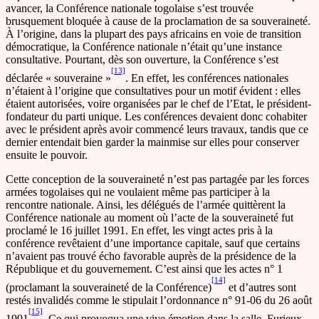
avancer, la Conférence nationale togolaise s’est trouvée
brusquement bloquée à cause de la proclamation de sa souveraineté.
À l’origine, dans la plupart des pays africains en voie de transition
démocratique, la Conférence nationale n’était qu’une instance
consultative. Pourtant, dès son ouverture, la Conférence s’est
[13]
déclarée « souveraine »
. En effet, les conférences nationales
n’étaient à l’origine que consultatives pour un motif évident : elles
étaient autorisées, voire organisées par le chef de l’Etat, le président-
fondateur du parti unique. Les conférences devaient donc cohabiter
avec le président après avoir commencé leurs travaux, tandis que ce
dernier entendait bien garder la mainmise sur elles pour conserver
ensuite le pouvoir.
Cette conception de la souveraineté n’est pas partagée par les forces
armées togolaises qui ne voulaient même pas participer à la
rencontre nationale. Ainsi, les délégués de l’armée quittèrent la
Conférence nationale au moment où l’acte de la souveraineté fut
proclamé le 16 juillet 1991. En effet, les vingt actes pris à la
conférence revêtaient d’une importance capitale, sauf que certains
n’avaient pas trouvé écho favorable auprès de la présidence de la
République et du gouvernement. C’est ainsi que les actes n° 1
[14]
(proclamant la souveraineté de la Conférence)
et d’autres sont
restés invalidés comme le stipulait l’ordonnance n° 91-06 du 26 août
[15]
1991
. Ce qui provoqua une vive émotion dans la salle. Furieux,