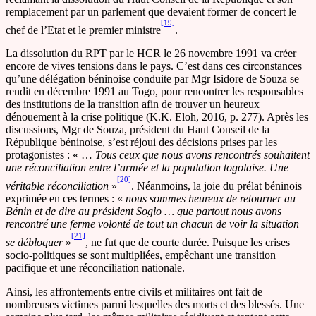
remplacement par un parlement que devaient former de concert le
[19]
chef de l’Etat et le premier ministre
.
La dissolution du RPT par le HCR le 26 novembre 1991 va créer
encore de vives tensions dans le pays. C’est dans ces circonstances
qu’une délégation béninoise conduite par Mgr Isidore de Souza se
rendit en décembre 1991 au Togo, pour rencontrer les responsables
des institutions de la transition afin de trouver un heureux
dénouement à la crise politique (K.K. Eloh, 2016, p. 277). Après les
discussions, Mgr de Souza, président du Haut Conseil de la
République béninoise, s’est réjoui des décisions prises par les
protagonistes : « …
Tous ceux que nous avons rencontrés souhaitent
une réconciliation entre l’armée et la population togolaise. Une
[20]
véritable réconciliation
»
. Néanmoins, la joie du prélat béninois
exprimée en ces termes : «
nous sommes heureux de retourner au
Bénin et de dire au président Soglo … que partout nous avons
rencontré une ferme volonté de tout un chacun de voir la situation
[21]
se débloquer
»
, ne fut que de courte durée. Puisque les crises
socio-politiques se sont multipliées, empêchant une transition
pacifique et une réconciliation nationale.
Ainsi, les affrontements entre civils et militaires ont fait de
nombreuses victimes parmi lesquelles des morts et des blessés. Une