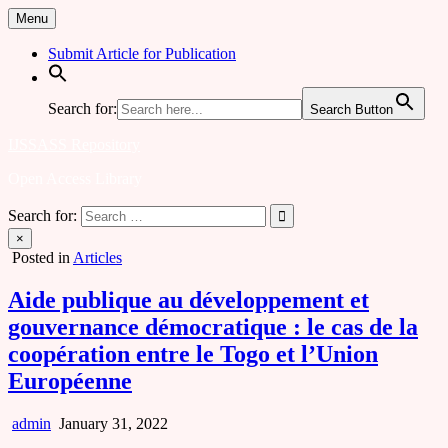
Skip
Menu
to
content
Submit Article for Publication
Search for:
Search Button
IJSSASS Repository
Open Access Library
Search for:
×
Posted in
Articles
Aide publique au développement et
gouvernance démocratique : le cas de la
coopération entre le Togo et l’Union
Européenne
admin
January 31, 2022