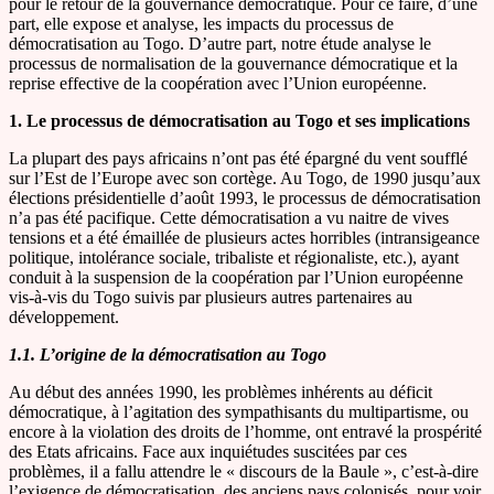
pour le retour de la gouvernance démocratique. Pour ce faire, d’une
part, elle expose et analyse, les impacts du processus de
démocratisation au Togo. D’autre part, notre étude analyse le
processus de normalisation de la gouvernance démocratique et la
reprise effective de la coopération avec l’Union européenne.
1. Le processus de démocratisation au Togo et ses implications
La plupart des pays africains n’ont pas été épargné du vent soufflé
sur l’Est de l’Europe avec son cortège. Au Togo, de 1990 jusqu’aux
élections présidentielle d’août 1993, le processus de démocratisation
n’a pas été pacifique. Cette démocratisation a vu naitre de vives
tensions et a été émaillée de plusieurs actes horribles (intransigeance
politique, intolérance sociale, tribaliste et régionaliste, etc.), ayant
conduit à la suspension de la coopération par l’Union européenne
vis-à-vis du Togo suivis par plusieurs autres partenaires au
développement.
1.1. L’origine de la démocratisation au Togo
Au début des années 1990, les problèmes inhérents au déficit
démocratique, à l’agitation des sympathisants du multipartisme, ou
encore à la violation des droits de l’homme, ont entravé la prospérité
des Etats africains. Face aux inquiétudes suscitées par ces
problèmes, il a fallu attendre le « discours de la Baule », c’est-à-dire
l’exigence de démocratisation, des anciens pays colonisés, pour voir