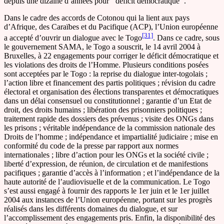
depuis une dizaine d‘années pour ‘‘déficit démocratique’’.
Dans le cadre des accords de Cotonou qui la lient aux pays
d’Afrique, des Caraïbes et du Pacifique (ACP), l’Union européenne
[31]
a accepté d’ouvrir un dialogue avec le Togo
. Dans ce cadre, sous
le gouvernement SAMA, le Togo a souscrit, le 14 avril 2004 à
Bruxelles, à 22 engagements pour corriger le déficit démocratique et
les violations des droits de l’Homme. Plusieurs conditions posées
sont acceptées par le Togo : la reprise du dialogue inter-togolais ;
l’action libre et financement des partis politiques ; révision du cadre
électoral et organisation des élections transparentes et démocratiques
dans un délai consensuel ou constitutionnel ; garantie d’un Etat de
droit, des droits humains ; libération des prisonniers politiques ;
traitement rapide des dossiers des prévenus ; visite des ONGs dans
les prisons ; véritable indépendance de la commission nationale des
Droits de l’homme ; indépendance et impartialité judiciaire ; mise en
conformité du code de la presse par rapport aux normes
internationales ; libre d’action pour les ONGs et la société civile ;
liberté d’expression, de réunion, de circulation et de manifestions
pacifiques ; garantie d’accès à l’information ; et l’indépendance de la
haute autorité de l’audiovisuelle et de la communication. Le Togo
s’est aussi engagé à fournir des rapports le 1er juin et le 1er juillet
2004 aux instances de l’Union européenne, portant sur les progrès
réalisés dans les différents domaines du dialogue, et sur
l’accomplissement des engagements pris. Enfin, la disponibilité des