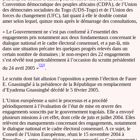
Convention démocratique des peuples africains (CDPA), de l’Union
des démocrates socialistes du Togo (UDS-Togo) et de l’Union des
forces du changement (UFC), fait quant à elle le double constat
amer selon lequel, quinze mois après le démarrage des consultations,
« Le Gouvernement ne s’est pas conformé à l’essentiel des
engagements pris notamment aux deux fondamentaux concernant le
dialogue national et le cadre électoral consensuel, et a par-là, mis
dans une situation précaire les quelques progrès relevés dans un
certain nombre de domaines ; le non-respect des 22 engagements
s’est révélé tout particulièrement à l’occasion du scrutin présidentiel
[33]
du 24 avril 2005 »
.
Le scrutin dont fait allusion l’opposition a permis l’élection de Faure
E. Gnassingbé à la présidence de la République en remplacement
d’Eyadema Gnassingbé décédé le 5 février 2005.
L’Union européenne a suivi le processus et a procédé
périodiquement à l’évaluation de l’état de mise en œuvre des
engagements souscrits par le gouvernement togolais. Elle a envoyé
plusieurs missions à cet effet, dont celle de juin et juillet 2004. Elles
relèvent des manquements concernant des engagements, notamment
le dialogue national et le cadre électoral consensuel. A ce sujet, le
Conseil de l’Union Européenne, réuni le 15 novembre 2004 à
Bruxelles, a, entre autres décisions, recommandé au Gouvernement :