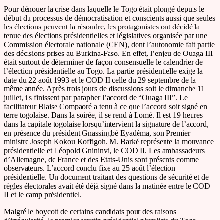
Pour dénouer la crise dans laquelle le Togo était plongé depuis le
début du processus de démocratisation et conscients aussi que seules
les élections peuvent la résoudre, les protagonistes ont décidé la
tenue des élections présidentielles et législatives organisée par une
Commission électorale nationale (CEN), dont l’autonomie fait partie
des décisions prises au Burkina-Faso. En effet, l’enjeu de Ouaga III
était surtout de déterminer de façon consensuelle le calendrier de
l’élection présidentielle au Togo. La partie présidentielle exige la
date du 22 août 1993 et le COD II celle du 29 septembre de la
même année. Après trois jours de discussions soit le dimanche 11
juillet, ils finissent par parapher l’accord de “Ouaga III”. Le
facilitateur Blaise Compaoré a tenu à ce que l’accord soit signé en
terre togolaise. Dans la soirée, il se rend à Lomé. Il est 19 heures
dans la capitale togolaise lorsqu’intervient la signature de l’accord,
en présence du président Gnassingbé Eyadéma, son Premier
ministre Joseph Kokou Koffigoh. M. Barké représente la mouvance
présidentielle et Léopold Gnininvi, le COD II. Les ambassadeurs
d’Allemagne, de France et des Etats-Unis sont présents comme
observateurs. L’accord conclu fixe au 25 août l’élection
présidentielle. Un document traitant des questions de sécurité et de
règles électorales avait été déjà signé dans la matinée entre le COD
II et le camp présidentiel.
Malgré le boycott de certains candidats pour des raisons