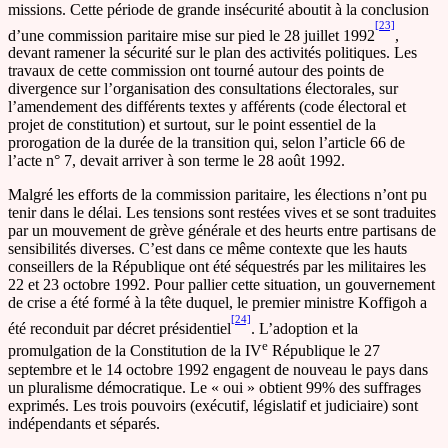
missions. Cette période de grande insécurité aboutit à la conclusion
[23]
d’une commission paritaire mise sur pied le 28 juillet 1992
,
devant ramener la sécurité sur le plan des activités politiques. Les
travaux de cette commission ont tourné autour des points de
divergence sur l’organisation des consultations électorales, sur
l’amendement des différents textes y afférents (code électoral et
projet de constitution) et surtout, sur le point essentiel de la
prorogation de la durée de la transition qui, selon l’article 66 de
l’acte n° 7, devait arriver à son terme le 28 août 1992.
Malgré les efforts de la commission paritaire, les élections n’ont pu
tenir dans le délai. Les tensions sont restées vives et se sont traduites
par un mouvement de grève générale et des heurts entre partisans de
sensibilités diverses. C’est dans ce même contexte que les hauts
conseillers de la République ont été séquestrés par les militaires les
22 et 23 octobre 1992. Pour pallier cette situation, un gouvernement
de crise a été formé à la tête duquel, le premier ministre Koffigoh a
[24]
été reconduit par décret présidentiel
. L’adoption et la
e
promulgation de la Constitution de la IV
République le 27
septembre et le 14 octobre 1992 engagent de nouveau le pays dans
un pluralisme démocratique. Le « oui » obtient 99% des suffrages
exprimés. Les trois pouvoirs (exécutif, législatif et judiciaire) sont
indépendants et séparés.