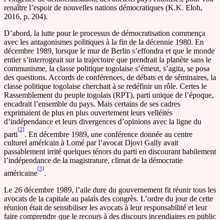
renaître l’espoir de nouvelles nations démocratiques (K.K. Eloh,
2016, p. 204).
D’abord, la lutte pour le processus de démocratisation commença
avec les antagonismes politiques à la fin de la décennie 1980. En
décembre 1989, lorsque le mur de Berlin s’effondra et que le monde
entier s’interrogeait sur la trajectoire que prendrait la planète sans le
communisme, la classe politique togolaise s’émeut, s’agita, se posa
des questions. Accords de conférences, de débats et de séminaires, la
classe politique togolaise cherchait à se redéfinir un rôle. Certes le
Rassemblement du peuple togolais (RPT), parti unique de l’époque,
encadrait l’ensemble du pays. Mais certains de ses cadres
exprimaient de plus en plus ouvertement leurs velléités
d’indépendance et leurs divergences d’opinions avec la ligne du
[2]
parti
. En décembre 1989, une conférence donnée au centre
culturel américain à Lomé par l’avocat Djovi Gally avait
passablement irrité quelques ténors du parti en discourant habilement
l’indépendance de la magistrature, climat de la démocratie
[3]
américaine
.
Le 26 décembre 1989, l’aile dure du gouvernement fit réunir tous les
avocats de la capitale au palais des congrès. L’ordre du jour de cette
réunion était de sensibiliser les avocats à leur responsabilité et leur
faire comprendre que le recours à des discours incendiaires en public