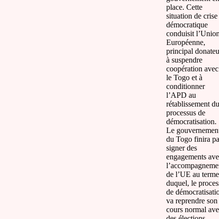
place. Cette
situation de crise
démocratique
conduisit l’Unio
Européenne,
principal donateu
à suspendre
coopération avec
le Togo et à
conditionner
l’APD au
rétablissement d
processus de
démocratisation.
Le gouvernemen
du Togo finira pa
signer des
engagements ave
l’accompagneme
de l’UE au terme
duquel, le proces
de démocratisati
va reprendre son
cours normal av
des élections