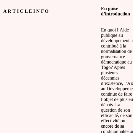
En guise
A R T I C L E I N F O
d’introduction
En quoi l’Aide
publique au
développement a
contribué à la
normalisation de 
gouvernance
démocratique au
Togo? Après
plusieurs
décennies
d’existence, l’Ai
au Développeme
continue de faire
l’objet de plusieu
débats. La
question de son
efficacité, de son
effectivité ou
encore de sa
conditionnalité o