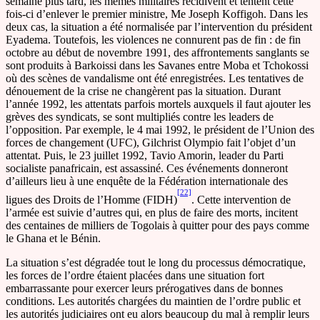
semaine plus tard, les mêmes militaires récidivent et tentent cette
fois-ci d’enlever le premier ministre, Me Joseph Koffigoh. Dans les
deux cas, la situation a été normalisée par l’intervention du président
Eyadema. Toutefois, les violences ne connurent pas de fin : de fin
octobre au début de novembre 1991, des affrontements sanglants se
sont produits à Barkoissi dans les Savanes entre Moba et Tchokossi
où des scènes de vandalisme ont été enregistrées. Les tentatives de
dénouement de la crise ne changèrent pas la situation. Durant
l’année 1992, les attentats parfois mortels auxquels il faut ajouter les
grèves des syndicats, se sont multipliés contre les leaders de
l’opposition. Par exemple, le 4 mai 1992, le président de l’Union des
forces de changement (UFC), Gilchrist Olympio fait l’objet d’un
attentat. Puis, le 23 juillet 1992, Tavio Amorin, leader du Parti
socialiste panafricain, est assassiné. Ces événements donneront
d’ailleurs lieu à une enquête de la Fédération internationale des
[22]
ligues des Droits de l’Homme (FIDH)
. Cette intervention de
l’armée est suivie d’autres qui, en plus de faire des morts, incitent
des centaines de milliers de Togolais à quitter pour des pays comme
le Ghana et le Bénin.
La situation s’est dégradée tout le long du processus démocratique,
les forces de l’ordre étaient placées dans une situation fort
embarrassante pour exercer leurs prérogatives dans de bonnes
conditions. Les autorités chargées du maintien de l’ordre public et
les autorités judiciaires ont eu alors beaucoup du mal à remplir leurs