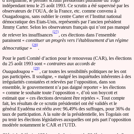
d’irrégularité, le premier scrutin présidentiel pluraliste du Togo
indépendant tenu le 25 août 1993. Ce scrutin a été supervisé par les
observateurs de l’OUA, de la France, etc. comme convenu à
Ouagadougou, sans oublier le centre Carter et l’Institut national
démocratique des Etats-Unis, représentés par l’ancien président
Jimmy Carter. Selon les observateurs français qui n’ont pas manqué
[27]
de relever les insuffisances
, ces élections dans l’ensemble
paraissent «
constituer un progrès vers l’établissement d’un régime
[28]
démocratique
»
.
Pour le parti Comité d’action pour le renouveau (CAR), les élections
du 25 août 1993 sont «
contraires aux accords de
[29]
Ouagadougou
»
, car toutes les sensibilités politiques ne les ont
pas participées. Il souligne, « malgré les inquiétudes inhérentes à des
irrégularités constatées et relevées par l’opposition, dans son
ensemble, le gouvernement n’a pas daigné reporter » les élections
« comme le souhaite toute l’opposition », d’où son boycott et
estimait que « ces élections devraient être rejetées ». Tout compte
fait, les résultats de ce scrutin présidentiel ont été validés et le
général Eyadéma est réélu avec 96,49% des suffrages, pour 36% du
taux de participation. A la suite de la présidentielle, les Togolais ont
pu tenir les élections législatives auxquelles ont pris part l’opposition
modérée notamment le CAR et l’UTD.