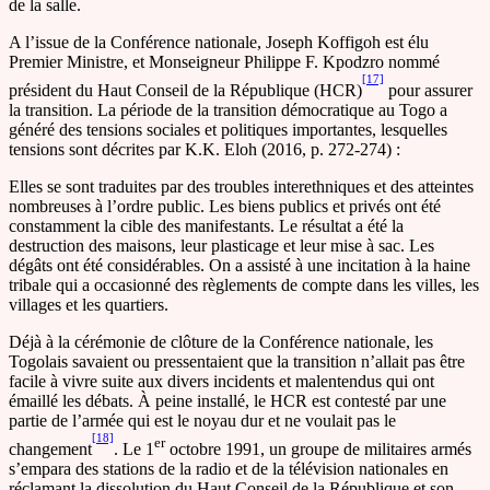
de la salle.
A l’issue de la Conférence nationale, Joseph Koffigoh est élu
Premier Ministre, et Monseigneur Philippe F. Kpodzro nommé
[17]
président du Haut Conseil de la République (HCR)
pour assurer
la transition. La période de la transition démocratique au Togo a
généré des tensions sociales et politiques importantes, lesquelles
tensions sont décrites par K.K. Eloh (2016, p. 272-274) :
Elles se sont traduites par des troubles interethniques et des atteintes
nombreuses à l’ordre public. Les biens publics et privés ont été
constamment la cible des manifestants. Le résultat a été la
destruction des maisons, leur plasticage et leur mise à sac. Les
dégâts ont été considérables. On a assisté à une incitation à la haine
tribale qui a occasionné des règlements de compte dans les villes, les
villages et les quartiers.
Déjà à la cérémonie de clôture de la Conférence nationale, les
Togolais savaient ou pressentaient que la transition n’allait pas être
facile à vivre suite aux divers incidents et malentendus qui ont
émaillé les débats. À peine installé, le HCR est contesté par une
partie de l’armée qui est le noyau dur et ne voulait pas le
[18]
er
changement
. Le 1
octobre 1991, un groupe de militaires armés
s’empara des stations de la radio et de la télévision nationales en
réclamant la dissolution du Haut Conseil de la République et son