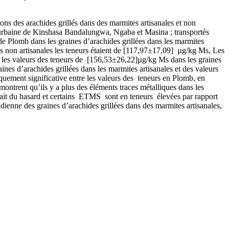
 des arachides grillés dans des marmites artisanales et non
ne urbaine de Kinshasa Bandalungwa, Ngaba et Masina ; transportés
e Plomb dans les graines d’arachides grillées dans les marmites
es non artisanales les teneurs étaient de [117,97±17,09] µg/kg Ms, Les
t les valeurs des teneurs de [156,53±26,22]µg/kg Ms dans les graines
es d’arachides grillées dans les marmites artisanales et des valeurs
iquement significative entre les valeurs des teneurs en Plomb, en
ntrent qu’ils y a plus des éléments traces métalliques dans les
 fait du hasard et certains ETMS sont en teneurs élevées par rapport
dienne des graines d’arachides grillées dans des marmites artisanales,