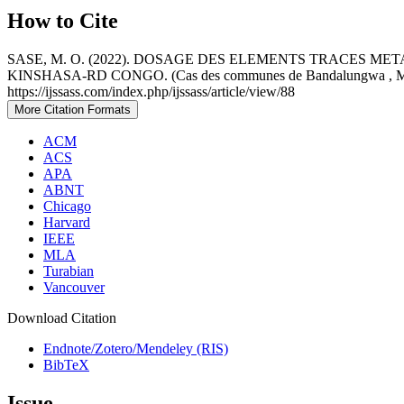
How to Cite
SASE, M. O. (2022). DOSAGE DES ELEMENTS TRACES ME
KINSHASA-RD CONGO. (Cas des communes de Bandalungwa , Ma
https://ijssass.com/index.php/ijssass/article/view/88
More Citation Formats
ACM
ACS
APA
ABNT
Chicago
Harvard
IEEE
MLA
Turabian
Vancouver
Download Citation
Endnote/Zotero/Mendeley (RIS)
BibTeX
Issue