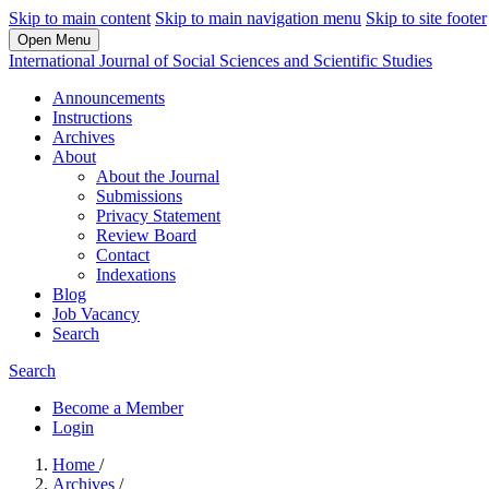
Skip to main content
Skip to main navigation menu
Skip to site footer
Open Menu
International Journal of Social Sciences and Scientific Studies
Announcements
Instructions
Archives
About
About the Journal
Submissions
Privacy Statement
Review Board
Contact
Indexations
Blog
Job Vacancy
Search
Search
Become a Member
Login
Home
/
Archives
/