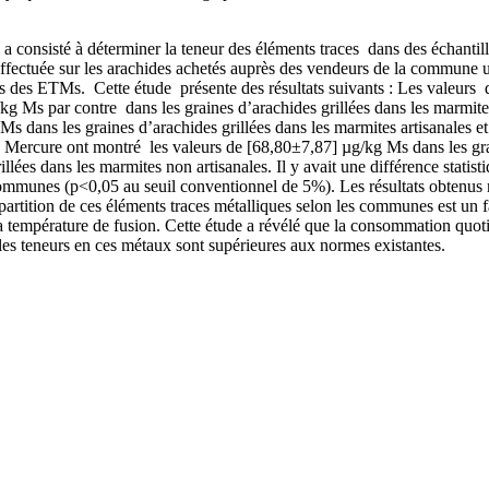
sté à déterminer la teneur des éléments traces dans des échantillons
té effectuée sur les arachides achetés auprès des vendeurs de la commu
 des ETMs. Cette étude présente des résultats suivants : Les valeurs d
/kg Ms par contre dans les graines d’arachides grillées dans les marmit
dans les graines d’arachides grillées dans les marmites artisanales e
e Mercure ont montré les valeurs de [68,80±7,87] µg/kg Ms dans les grain
ées dans les marmites non artisanales. Il y avait une différence statist
mmunes (p<0,05 au seuil conventionnel de 5%). Les résultats obtenus mo
répartition de ces éléments traces métalliques selon les communes est un
la température de fusion. Cette étude a révélé que la consommation quoti
les teneurs en ces métaux sont supérieures aux normes existantes.