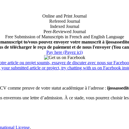
Online and Print Journal
Refereed Journal
Indexed Journal
Peer-Reviewed Journal
Free Submission of Manuscripts in French and English Language
 manuscript to/vous pouvez envoyer votre manuscrit à ijossassedi
us de télécharger le reçu de paiement et de nous l'envoyer (You ca
Pay here (Payez ici)
tre article ou projet soumis, essayez de discuter avec nous sur Facebook
your submitted article or project, try chatting with us on Facebook inst
CV comme preuve de votre statut académique à l’adresse :
ijossassed
ous enverrons une lettre d’admission. À ce stade, vous pourrez choisir les
national License
.