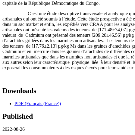
capitale de la République Démocratique du Congo.
C’est une étude descriptive transversale et analytique qui a consi
artisanales qui ont été soumis à l’étude. Cette étude prospective a é
dans un sac market et enfin, les expédiés vers CRAA pour les analyses
artisanales ont présenté les valeurs des teneurs de [171,48±34,07] µg
valeurs de Cadmium ont présenté des teneurs [209,20±46,56] µg/kg Ms 
d’arachides grillées dans les marmites non artisanales. Les teneurs d
des teneurs de [17,76±2,13] µg/kg Ms dans les graines d’arachides grill
Cadmium et en mercure dans les graines d’arachides de différentes co
marmites artisanales que dans les marmites non artisanales et que la 
aux autres selon leur caractéristique physique liée à leur densité et 
exposerait les consommateurs à des risques élevés pour leur santé car 
Downloads
PDF (Français (France))
Published
2022-08-26