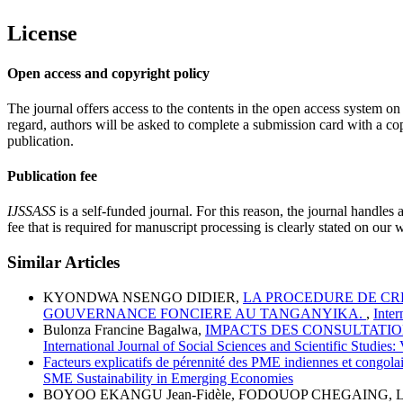
License
Open access and copyright policy
The journal offers access to the contents in the open access system on
regard, authors will be asked to complete a submission card with a copy
publication.
Publication fee
IJSSASS
is a self-funded journal. For this reason, the journal handles 
fee that is required for manuscript processing is clearly stated on our 
Similar Articles
KYONDWA NSENGO DIDIER,
LA PROCEDURE DE CRE
GOUVERNANCE FONCIERE AU TANGANYIKA.
,
Inter
Bulonza Francine Bagalwa,
IMPACTS DES CONSULTATIO
International Journal of Social Sciences and Scientific Studies:
Facteurs explicatifs de pérennité des PME indiennes et congolai
SME Sustainability in Emerging Economies
BOYOO EKANGU Jean-Fidèle, FODOUOP CHEGAING, L