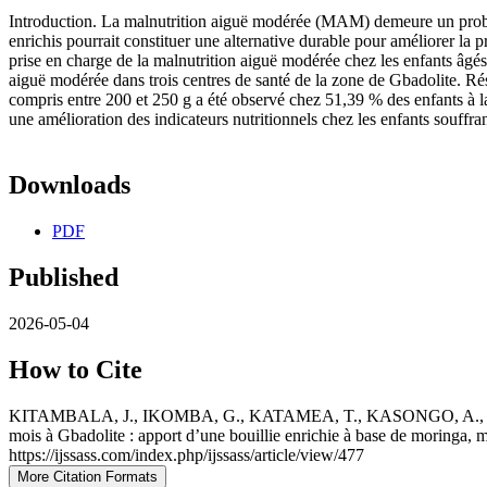
Introduction. La malnutrition aiguë modérée (MAM) demeure un problèm
enrichis pourrait constituer une alternative durable pour améliorer la p
prise en charge de la malnutrition aiguë modérée chez les enfants âgés
aiguë modérée dans trois centres de santé de la zone de Gbadolite. R
compris entre 200 et 250 g a été observé chez 51,39 % des enfants à 
une amélioration des indicateurs nutritionnels chez les enfants souffr
Downloads
PDF
Published
2026-05-04
How to Cite
KITAMBALA, J., IKOMBA, G., KATAMEA, T., KASONGO, A., MUD
mois à Gbadolite : apport d’une bouillie enrichie à base de moringa, 
https://ijssass.com/index.php/ijssass/article/view/477
More Citation Formats