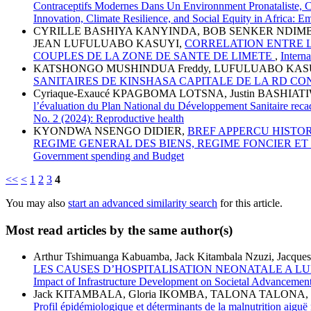
Contraceptifs Modernes Dans Un Environnment Pronataliste,
Innovation, Climate Resilience, and Social Equity in Africa: 
CYRILLE BASHIYA KANYINDA, BOB SENKER NDIMB
JEAN LUFULUABO KASUYI,
CORRELATION ENTRE L
COUPLES DE LA ZONE DE SANTE DE LIMETE
,
Interna
KATSHONGO MUSHINDUA Freddy, LUFULUABO KASUY
SANITAIRES DE KINSHASA CAPITALE DE LA RD C
Cyriaque-Exaucé KPAGBOMA LOTSNA, Justin BASHI
l’évaluation du Plan National du Développement Sanitaire rec
No. 2 (2024): Reproductive health
KYONDWA NSENGO DIDIER,
BREF APPERCU HISTORI
REGIME GENERAL DES BIENS, REGIME FONCIER ET
Government spending and Budget
<<
<
1
2
3
4
You may also
start an advanced similarity search
for this article.
Most read articles by the same author(s)
Arthur Tshimuanga Kabuamba, Jack Kitambala Nzuzi, Jacques 
LES CAUSES D’HOSPITALISATION NEONATALE A L
Impact of Infrastructure Development on Societal Advancement
Jack KITAMBALA, Gloria IKOMBA, TALONA TALONA,
Profil épidémiologique et déterminants de la malnutrition aigu