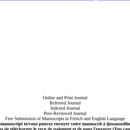
Online and Print Journal
Refereed Journal
Indexed Journal
Peer-Reviewed Journal
Free Submission of Manuscripts in French and English Language
 manuscript to/vous pouvez envoyer votre manuscrit à ijossassedi
us de télécharger le reçu de paiement et de nous l'envoyer (You ca