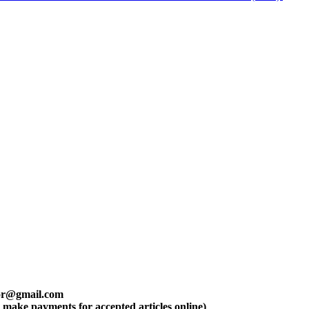
tor@gmail.com
n make payments for accepted articles online)