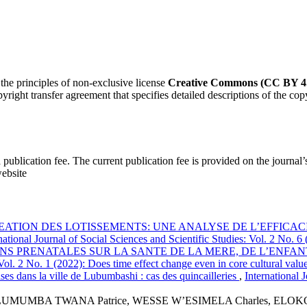
 the principles of non-exclusive license
Creative Commons (CC BY 4.
right transfer agreement that specifies detailed descriptions of the cop
a publication fee. The current publication fee is provided on the journal’
website
ATION DES LOTISSEMENTS: UNE ANALYSE DE L’EFFICACI
national Journal of Social Sciences and Scientific Studies: Vol. 2 No
NS PRENATALES SUR LA SANTE DE LA MERE, DE L’ENFAN
 Vol. 2 No. 1 (2022): Does time effect change even in core cultural valu
ses dans la ville de Lubumbashi : cas des quincailleries
,
International 
UMUMBA TWANA Patrice, WESSE W’ESIMELA Charles, ELOK