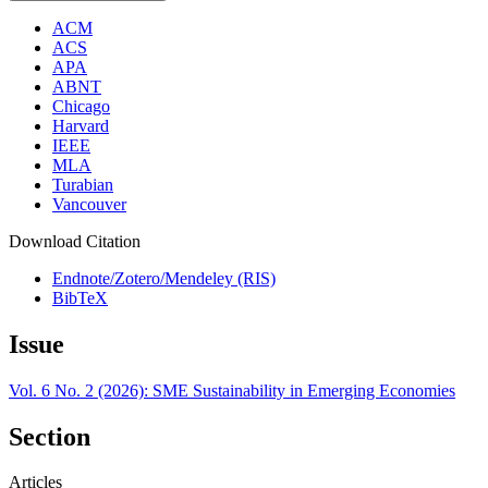
ACM
ACS
APA
ABNT
Chicago
Harvard
IEEE
MLA
Turabian
Vancouver
Download Citation
Endnote/Zotero/Mendeley (RIS)
BibTeX
Issue
Vol. 6 No. 2 (2026): SME Sustainability in Emerging Economies
Section
Articles