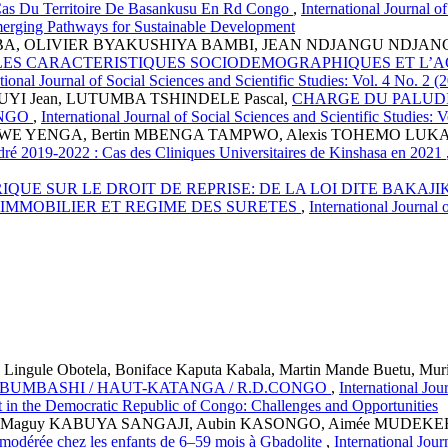
 Cas Du Territoire De Basankusu En Rd Congo
,
International Journal o
Emerging Pathways for Sustainable Development
A, OLIVIER BYAKUSHIYA BAMBI, JEAN NDJANGU NDJANG
ES CARACTERISTIQUES SOCIODEMOGRAPHIQUES ET L’ACC
tional Journal of Social Sciences and Scientific Studies: Vol. 4 No. 2 
I Jean, LUTUMBA TSHINDELE Pascal,
CHARGE DU PALUDI
ONGO
,
International Journal of Social Sciences and Scientific Studies: 
ATIWE YENGA, Bertin MBENGA TAMPWO, Alexis TOHEMO L
adré 2019-2022 : Cas des Cliniques Universitaires de Kinshasa en 2021
QUE SUR LE DROIT DE REPRISE: DE LA LOI DITE BAKAJIKA 
 IMMOBILIER ET REGIME DES SURETES
,
International Journal 
Lingule Obotela, Boniface Kaputa Kabala, Martin Mande Buetu, Muri
UBUMBASHI / HAUT-KATANGA / R.D.CONGO
,
International Jou
 in the Democratic Republic of Congo: Challenges and Opportunities
 Maguy KABUYA SANGAJI, Aubin KASONGO, Aimée MUDEKER
ë modérée chez les enfants de 6–59 mois à Gbadolite
,
International Jour