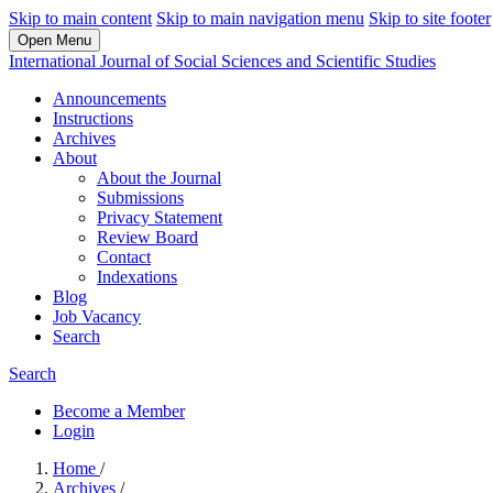
Skip to main content
Skip to main navigation menu
Skip to site footer
Open Menu
International Journal of Social Sciences and Scientific Studies
Announcements
Instructions
Archives
About
About the Journal
Submissions
Privacy Statement
Review Board
Contact
Indexations
Blog
Job Vacancy
Search
Search
Become a Member
Login
Home
/
Archives
/