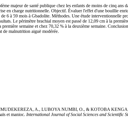
e majeur de santé publique chez les enfants de moins de cinq ans dans 
rise en charge nutritionnelle. Objectif. Évaluer l'effet d'une bouillie e
 de 6 à 59 mois à Gbadolite. Méthodes. Une étude interventionnelle pros
ésultats. Le périmètre brachial moyen est passé de 12,09 cm à la premi
la première semaine et chez 70,32 % à la deuxième semaine. Conclusion.
ant de malnutrition aiguë modérée.
EKEREZA, A., LUBOYA NUMBI, O., & KOTOBA KENGA, B. (2026).
maïs et manioc.
International Journal of Social Sciences and Scientific S