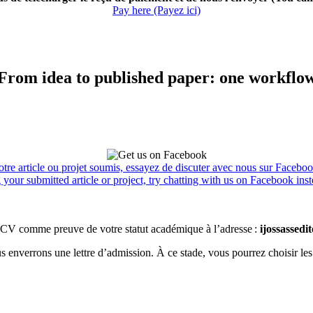
Pay here (Payez ici)
From idea to published paper: one workflo
tre article ou projet soumis, essayez de discuter avec nous sur Facebook
your submitted article or project, try chatting with us on Facebook inst
CV comme preuve de votre statut académique à l’adresse :
ijossassed
ous enverrons une lettre d’admission. À ce stade, vous pourrez choisir les