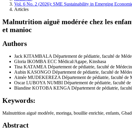
Vol. 6 No. 2 (2026): SME Sustainability in Emerging Econom
Articles
Malnutrition aiguë modérée chez les enfant
et manioc
Authors
Jack KITAMBALA
Département de pédiatrie, faculté de Méde
Gloria IKOMBA
ECC Médical/Agape, Kinshasa
Tina KATAMEA
Département de pédiatrie, faculté de Médeci
Aubin KASONGO
Département de pédiatrie, faculté de Méde
Aimée MUDEKEREZA
Département de pédiatrie, faculté de
Oscar LUBOYA NUMBI
Département de pédiatrie, faculté d
Blandine KOTOBA KENGA
Département de pédiatrie, facul
Keywords:
Malnutrition aiguë modérée, moringa, bouillie enrichie, enfants, Gbado
Abstract