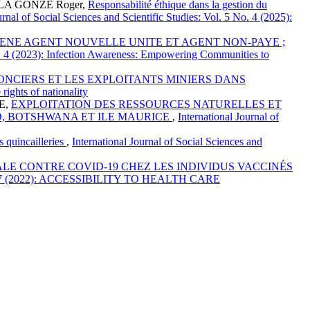
LA GONZE Roger,
Responsabilité éthique dans la gestion du
urnal of Social Sciences and Scientific Studies: Vol. 5 No. 4 (2025):
NE AGENT NOUVELLE UNITE ET AGENT NON-PAYE ;
 No. 4 (2023): Infection Awareness: Empowering Communities to
ONCIERS ET LES EXPLOITANTS MINIERS DANS
rights of nationality
E,
EXPLOITATION DES RESSOURCES NATURELLES ET
, BOTSHWANA ET ILE MAURICE
,
International Journal of
s quincailleries
,
International Journal of Social Sciences and
ALE CONTRE COVID-19 CHEZ LES INDIVIDUS VACCINÉS
. 2 No. 7 (2022): ACCESSIBILITY TO HEALTH CARE