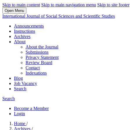
Skip to main content
Skip to main navigation menu
Skip to site footer
Open Menu
International Journal of Social Sciences and Scientific Studies
Announcements
Instructions
Archives
About
About the Journal
Submissions
Privacy Statement
Review Board
Contact
Indexations
Blog
Job Vacancy
Search
Search
Become a Member
Login
Home
/
Archives
/