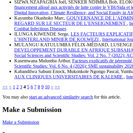
SIZWA NZAPAGBIA Joël, SENKER NDIMBA Bob, ELOK
financement alloué aux activités de lutte contre le VIH/Sida e
Digital Innovation, Climate Resilience, and Social Equity in 
Kayumba Okashoko Marc,
GOUVERNANCE DE L’ADMINI
REGARD SUR LE SECTEUR DE L’ENSEIGNEMENT
,
In
Combat Infectious Diseases
ILUNGA KIWENDE Serge,
LES FACTEURS EXPLICATIF
L’HINTERLAND MINIER DE KOLWEZI
,
International Jou
MULANGU KATULUMBA FÉLIX-MÉDARD, LUSENGE
DEVELOPPEMENT DURABLE EN AFRIQUE SUBSAHAR
Social Sciences and Scientific Studies: Vol. 2 No. 7 (2
Kasemwana Mulumba Arthur,
Facteurs explicatifs de pérennit
Scientific Studies: Vol. 6 No. 4 (2026): SME sustainability 202
Kabandilwa Sabuni Enock, Mukonkole Ngongo Pascal, Yumb
AUX CLINIQUES UNIVERSITAIRES DE KALEMIE
,
Int
<<
<
1
2
3
4
5
6
7
8
9
10
>
>>
You may also
start an advanced similarity search
for this article.
Make a Submission
Make a Submission