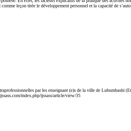
othèse. En effet, les facteurs explicatifs de la pratique des activités hors 
t comme leçon tirée le développement personnel et la capacité de s’auto 
 extraprofessionnelles par les enseignant (e)s de la ville de Lubumbash
ijssass.com/index.php/ijssass/article/view/35