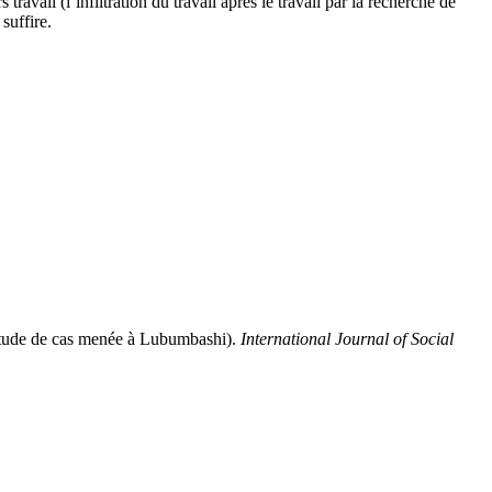
travail (l’infiltration du travail après le travail par la recherche de
suffire.
i (Etude de cas menée à Lubumbashi).
International Journal of Social