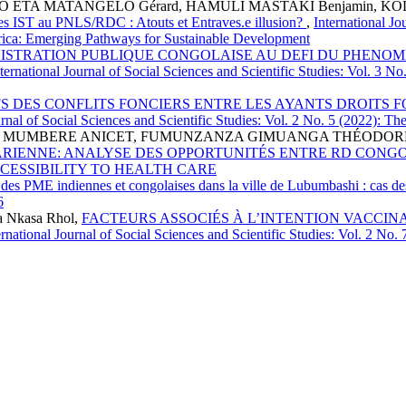
O ETA MATANGELO Gérard, HAMULI MASTAKI Benjamin, KO
t les IST au PNLS/RDC : Atouts et Entraves.e illusion?
,
International Jo
Africa: Emerging Pathways for Sustainable Development
STRATION PUBLIQUE CONGOLAISE AU DEFI DU PHENOME
ternational Journal of Social Sciences and Scientific Studies: Vol. 3
S DES CONFLITS FONCIERS ENTRE LES AYANTS DROITS F
rnal of Social Sciences and Scientific Studies: Vol. 2 No. 5 (2022): The 
 MUMBERE ANICET, FUMUNZANZA GIMUANGA THÉODOR
IENNE: ANALYSE DES OPPORTUNITÉS ENTRE RD CONGO
022): ACCESSIBILITY TO HEALTH CARE
é des PME indiennes et congolaises dans la ville de Lubumbashi : cas de
6
a Nkasa Rhol,
FACTEURS ASSOCIÉS À L’INTENTION VACCIN
ernational Journal of Social Sciences and Scientific Studies: Vol