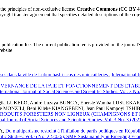
 the principles of non-exclusive license
Creative Commons (CC BY 4.
right transfer agreement that specifies detailed descriptions of the cop
a publication fee. The current publication fee is provided on the journal’
website
ses dans la ville de Lubumbashi : cas des quincailleries
,
International 
VERNANCE DE LA PAIE ET FONCTIONNEMENT DES ETABL
ternational Journal of Social Sciences and Scientific Studies: Vol. 3 
ngila LUKELO, André Luzaya BUNGA, Enerste Wamba LUSUEKA
ONZILI, Beni Kileke KIANGEBENI, Jean Paul Kampoyi TSH
RODUITS FORESTIERS NON LIGNEUX (CHAMPIGNONS ET 
onal Journal of Social Sciences and Scientific Studies: Vol. 3 No. 3 (
A,
Du multipartisme restreint à l'inflation de partis politiques en Répu
ntific Studies: Vol. 6 No. 2 (2026): SME Sustainability in Emerging Ec