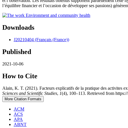
et l’observation. Les résultats obtenus supportent partiellement cette hyp
l’équilibre financier et l’occasion de développer ses passions) génèren
Downloads
J20210404 (Français (France))
Published
2021-10-06
How to Cite
Alain, K. T. (2021). Facteurs explicatifs de la pratique des activites
Sciences and Scientific Studies
,
1
(4), 100–113. Retrieved from https://
More Citation Formats
ACM
ACS
APA
ABNT