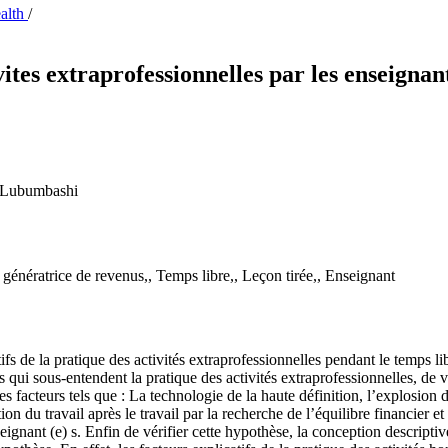
ealth
/
vites extraprofessionnelles par les enseigna
e Lubumbashi
n génératrice de revenus,, Temps libre,, Leçon tirée,, Enseignant
atifs de la pratique des activités extraprofessionnelles pendant le temps l
s qui sous-entendent la pratique des activités extraprofessionnelles, de voi
 facteurs tels que : La technologie de la haute définition, l’explosion d
 du travail après le travail par la recherche de l’équilibre financier et l
seignant (e) s. Enfin de vérifier cette hypothèse, la conception descriptiv