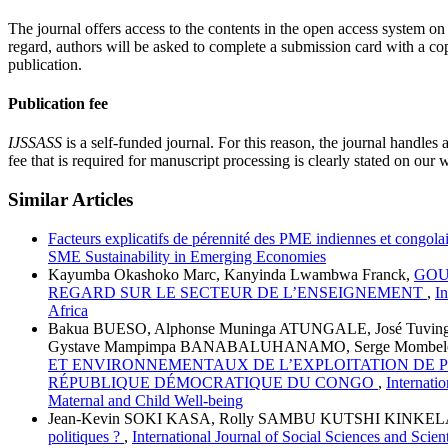
The journal offers access to the contents in the open access system on
regard, authors will be asked to complete a submission card with a copy
publication.
Publication fee
IJSSASS
is a self-funded journal. For this reason, the journal handles 
fee that is required for manuscript processing is clearly stated on our 
Similar Articles
Facteurs explicatifs de pérennité des PME indiennes et congolai
SME Sustainability in Emerging Economies
Kayumba Okashoko Marc, Kanyinda Lwambwa Franck,
GOU
REGARD SUR LE SECTEUR DE L’ENSEIGNEMENT
,
In
Africa
Bakua BUESO, Alphonse Muninga ATUNGALE, José Tuvi
Gystave Mampimpa BANABALUHANAMO, Serge Mombele M
ET ENVIRONNEMENTAUX DE L’EXPLOITATION DE P
RÉPUBLIQUE DÉMOCRATIQUE DU CONGO
,
Internati
Maternal and Child Well-being
Jean-Kevin SOKI KASA, Rolly SAMBU KUTSHI KINKEL
politiques ?
,
International Journal of Social Sciences and Scie