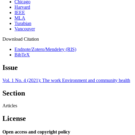
Chicago
Harvard
IEEE
MLA
Turabian
Vancouver
Download Citation
Endnote/Zotero/Mendeley (RIS)
BibTeX
Issue
Vol. 1 No. 4 (2021): The work Environment and community health
Section
Articles
License
Open access and copyright policy