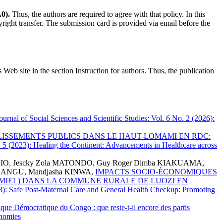
0).
Thus, the authors are required to agree with that policy. In this
yright transfer. The submission card is provided via email before the
s Web site in the section Instruction for authors. Thus, the publication
Journal of Social Sciences and Scientific Studies: Vol. 6 No. 2 (2026):
ISSEMENTS PUBLICS DANS LE HAUT-LOMAMI EN RDC:
No. 5 (2023): Healing the Continent: Advancements in Healthcare across
KIO, Jescky Zola MATONDO, Guy Roger Dimba KIAKUAMA,
IBANGU, Mandjasha KINWA,
IMPACTS SOCIO-ÉCONOMIQUES
MIEL) DANS LA COMMUNE RURALE DE LUOZI EN
2023): Safe Post-Maternal Care and General Health Checkup: Promoting
blique Démocratique du Congo : que reste-t-il encore des partis
onomies