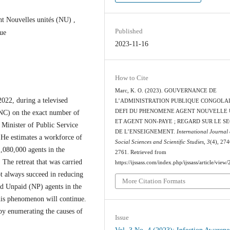
nt Nouvelles unités (NU) ,
Published
que
2023-11-16
How to Cite
Marc, K. O. (2023). GOUVERNANCE DE
022, during a televised
L’ADMINISTRATION PUBLIQUE CONGOLAI
DEFI DU PHENOMENE AGENT NOUVELLE 
NC) on the exact number of
ET AGENT NON-PAYE ; REGARD SUR LE S
 Minister of Public Service
DE L’ENSEIGNEMENT.
International Journal 
He estimates a workforce of
Social Sciences and Scientific Studies
,
3
(4), 27
1,080,000 agents in the
2761. Retrieved from
The retreat that was carried
https://ijssass.com/index.php/ijssass/article/view
ot always succeed in reducing
More Citation Formats
d Unpaid (NP) agents in the
his phenomenon will continue.
n by enumerating the causes of
Issue