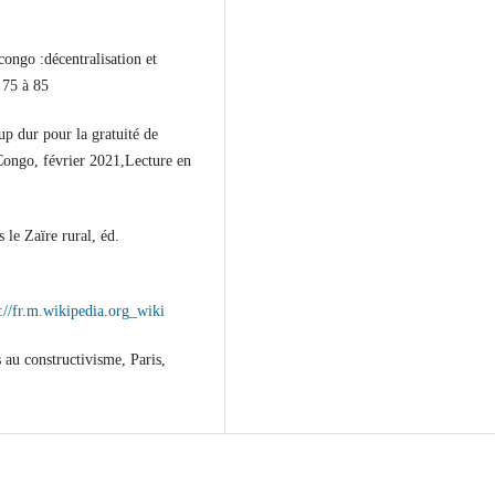
ngo :décentralisation et
 75 à 85
 dur pour la gratuité de
ongo, février 2021,Lecture en
le Zaïre rural, éd.
s://fr.m.wikipedia.org_wiki
 au constructivisme, Paris,