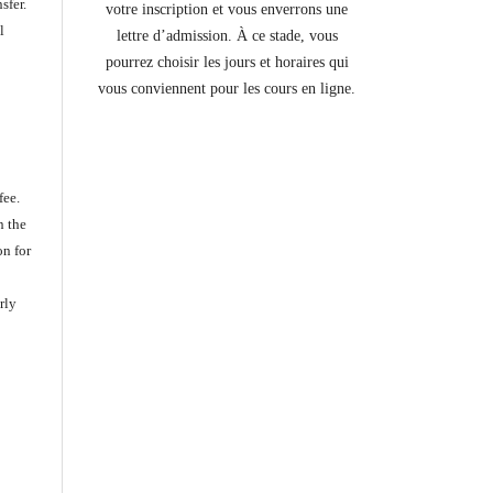
sfer.
votre inscription et vous enverrons une
l
lettre d’admission. À ce stade, vous
pourrez choisir les jours et horaires qui
vous conviennent pour les cours en ligne.
fee.
n the
on for
rly