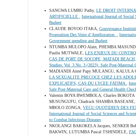
SANGWA LUMBU Pathy,
LE DROIT INTERNA
ARTIFICIELLE
,
International Journal of Social
Budget
CLAUDE BOYOO ITAKA,
Gouvernance Institu
Proposition Des Voies d’Amélioration
,
Internati
Government spending and Budget
NTUMBA MULOPO Alain, PHEMBA MASUNDA 
Paulin MUTWALE,
LES ENJEUX DU CONTRO
CAS DE PORT DE SOCOPE, MATADI BEAC
Studies: Vol. 3 No. 3 (2023): Safe Post-Maternal
MADIANDI Aimé Papy MULANGU, KALULA Ch
LA SEXUALITE PRECOCE CHEZ LES ADOL
EXPLICATIFS, CAS DU LYCEE FATIMA
,
Inte
Safe Post-Maternal Care and General Health Chec
Valentin BOYA BWEMBOLA, Charles BOKO
MUSUNGUFU, Chadrack SHAMBA BASEANE,
MBOLO ZONGA,
VECU QUOTIDIEN DES FE
International Journal of Social Sciences and Scie
to Combat Infectious Diseases
NKOLANGI BAKOKELA Jacques, SENKER B
BAKWIN, LUTUMBA Pascal TSHINDELE,
FA