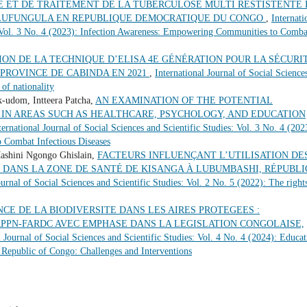
 ET DE TRAITEMENT DE LA TUBERCULOSE MULTI RESTISTENTE 
P LUFUNGULA EN REPUBLIQUE DEMOCRATIQUE DU CONGO
,
Internati
s: Vol. 3 No. 4 (2023): Infection Awareness: Empowering Communities to Comba
ION DE LA TECHNIQUE D’ELISA 4E GÉNÉRATION POUR LA SÉCURI
PROVINCE DE CABINDA EN 2021
,
International Journal of Social Science
 of nationality
-udom, Intteera Patcha,
AN EXAMINATION OF THE POTENTIAL
 IN AREAS SUCH AS HEALTHCARE, PSYCHOLOGY, AND EDUCATION
ternational Journal of Social Sciences and Scientific Studies: Vol. 3 No. 4 (202
 Combat Infectious Diseases
ashini Ngongo Ghislain,
FACTEURS INFLUENÇANT L’UTILISATION DE
DANS LA ZONE DE SANTÉ DE KISANGA À LUBUMBASHI, RÉPUBL
ournal of Social Sciences and Scientific Studies: Vol. 2 No. 5 (2022): The right
E DE LA BIODIVERSITE DANS LES AIRES PROTEGEES :
PPN-FARDC AVEC EMPHASE DANS LA LEGISLATION CONGOLAISE,
l Journal of Social Sciences and Scientific Studies: Vol. 4 No. 4 (2024): Educat
Republic of Congo: Challenges and Interventions