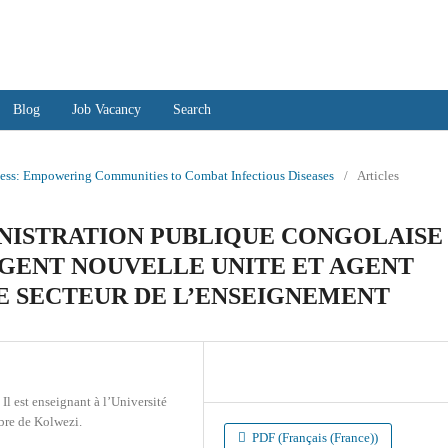
ences and Scientific Studies
Blog
Job Vacancy
Search
eness: Empowering Communities to Combat Infectious Diseases
/
Articles
NISTRATION PUBLIQUE CONGOLAISE
GENT NOUVELLE UNITE ET AGENT
LE SECTEUR DE L’ENSEIGNEMENT
l est enseignant à l’Université
ibre de Kolwezi.
PDF (Français (France))