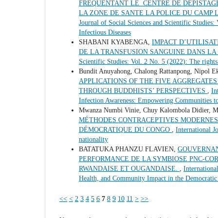
FREQUENTANT LE CENTRE DE DEPISTAGE
LA ZONE DE SANTE LA POLICE DU CAM
Journal of Social Sciences and Scientific Studie
Infectious Diseases
SHABANI KYABENGA,
IMPACT D’UTILISAT
DE LA TRANSFUSION SANGUINE DANS LA 
Scientific Studies: Vol. 2 No. 5 (2022): The rights
Bundit Anuyahong, Chalong Rattanpong, Nipol Ek
APPLICATIONS OF THE FIVE AGGREGATES
THROUGH BUDDHISTS’ PERSPECTIVES
,
In
Infection Awareness: Empowering Communities to
Mwanza Numbi Vinie, Chuy Kalombola Didier, M
MÉTHODES CONTRACEPTIVES MODERNES 
DÉMOCRATIQUE DU CONGO
,
International J
nationality
BATATUKA PHANZU FLAVIEN,
GOUVERNANC
PERFORMANCE DE LA SYMBIOSE PNC-COR
RWANDAISE ET OUGANDAISE.
,
Internationa
Health, and Community Impact in the Democratic 
<<
<
2
3
4
5
6
7
8
9
10
11
>
>>