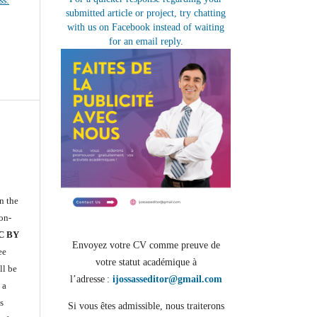
ss:
submitted article or project, try chatting
with us on Facebook instead of waiting
for an email reply.
n the
on-
CC BY
Envoyez votre CV comme preuve de
ee
votre statut académique à
ll be
l’adresse :
ijossasseditor@gmail.com
 a
s
Si vous êtes admissible, nous traiterons