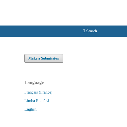
Become a Member
Login
Search
Make a Submission
Language
Français (France)
Limba Română
English