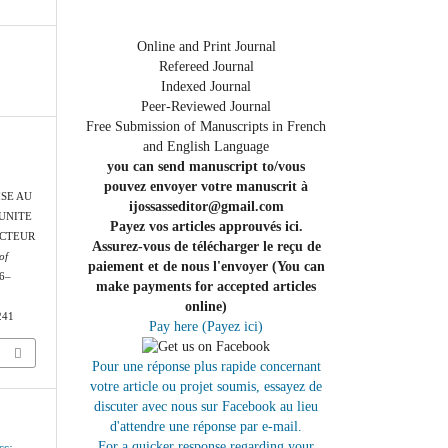
Online and Print Journal
Refereed Journal
Indexed Journal
Peer-Reviewed Journal
Free Submission of Manuscripts in French
and English Language
you can send manuscript to/vous
pouvez envoyer votre manuscrit à
SE AU
ijossasseditor@gmail.com
UNITE
Payez vos articles approuvés ici.
ECTEUR
Assurez-vous de télécharger le reçu de
of
paiement et de nous l'envoyer (You can
46–
make payments for accepted articles
online)
/241
Pay here (Payez ici)
Pour une réponse plus rapide concernant
votre article ou projet soumis, essayez de
discuter avec nous sur Facebook au lieu
d'attendre une réponse par e-mail.
For a quicker response regarding your