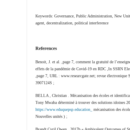
Keywords: Governance, Public Administration, New Uni
agent, decentralization, political interference
References
Benoit, J. et al. ,page 7, comment la gratuité de l’enseig
effets de la pandémie de Covid-19 en RDC ,In SSRN Elec
,page 7, URL : www.researcgate.net; revue électronique
3907124S ;
BELLA , Christian . Mécanisation des écoles et identifica
Tony Mwaba déterminé à trouver des solutions idoines 2
https://www.eduquepsp.education_
mécanisation des écoles
Nouvelles unités ) ;
Brandt,Cyril Owen . 2017b « Ambivalent Outcomes of Sta