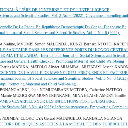
TIONAL À L’ÈRE DE L’INTERNET ET DE L’INTELLIGENCE
 Sciences and Scientific Studies: Vol. 2 No. 6 (2022): Government spending and
tionnelle De La Redd+ En Republique Democratique Du Congo: Diagnostic Et
onal Journal of Social Sciences and Scientific Studies: Vol. 2 No. 6 (2022):
Nadine, MVUMBI Simon MALONDA , KUNZI Bernard NTOTO, KAPEP
LE SANITAIRE DANS LES DIFFERENTS PORTS DU KONGO CENTRAL
H, BOMA ET MUANDA
,
International Journal of Social Sciences and Scientifi
 Care and General Health Checkup: Promoting Maternal and Child Well-being
arles MADIKA, MATOLO Alivier MUAMBA , MUTATAYI Joseph KABO
ESCENTS DE LA VILLE DE MWENE DITU: FREQUENCE ET FACTEUR
rnational Journal of Social Sciences and Scientific Studies: Vol. 3 No. 3 (2023)
kup: Promoting Maternal and Child Well-being
TA BONANGALEKI, John NOMUOMBANE MOTOBA, Catherine NATEGO
 Mamie MUZIGIRWA MUNYERENKANE, MINA BLAISE AMORY, Emilie
MMES CESARISEES SUR LES INFECTIONS POST OPERATOIRE
,
ntific Studies: Vol. 3 No. 4 (2023): Infection Awareness: Empowering Communi
ob NDIMBA, ELOKO EYA Gérard MATANGELO, KANDALA NGIANGA
CTEURS DE RISQUES ASSOCIES A LA MORTALITE DES TUBERCULE