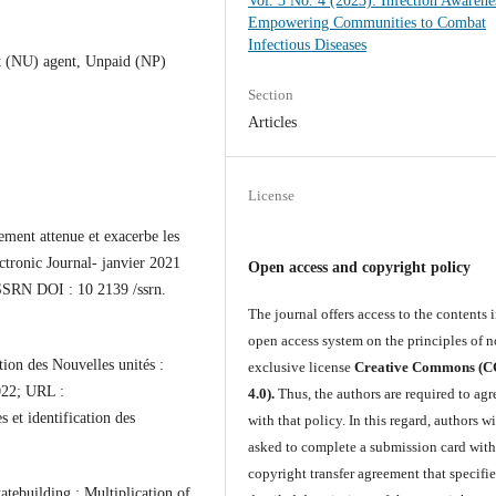
Vol. 3 No. 4 (2023): Infection Awarene
Empowering Communities to Combat
Infectious Diseases
t (NU) agent, Unpaid (NP)
Section
Articles
License
nement attenue et exacerbe les
tronic Journal- janvier 2021
Open access and copyright policy
 SSRN DOI : 10 2139 /ssrn.
The journal offers access to the contents i
open access system on the principles of n
tion des Nouvelles unités :
exclusive license
Creative Commons (
022; URL :
4.0).
Thus, the authors are required to agr
 et identification des
with that policy. In this regard, authors wi
asked to complete a submission card with
copyright transfer agreement that specifie
tebuilding : Multiplication of