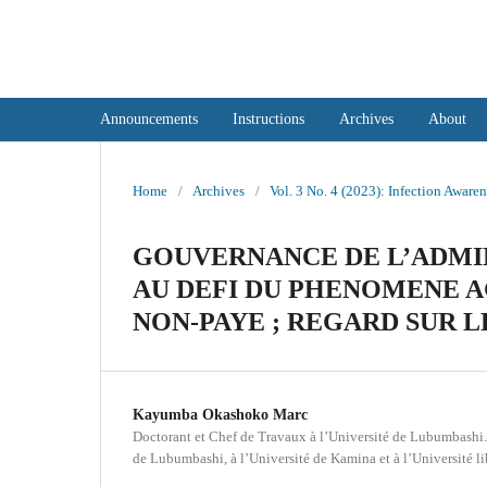
International Journal of Social Sci
Announcements
Instructions
Archives
About
Home
/
Archives
/
Vol. 3 No. 4 (2023): Infection Awar
GOUVERNANCE DE L’ADMI
AU DEFI DU PHENOMENE A
NON-PAYE ; REGARD SUR 
Kayumba Okashoko Marc
Doctorant et Chef de Travaux à l’Université de Lubumbashi. I
de Lubumbashi, à l’Université de Kamina et à l’Université l