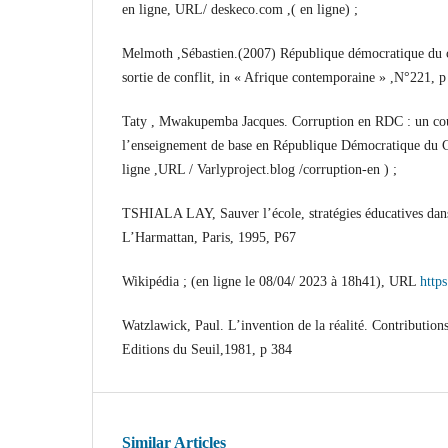
en ligne, URL/ deskeco.com ,( en ligne) ;
Melmoth ,Sébastien.(2007) République démocratique du co
sortie de conflit, in « Afrique contemporaine » ,N°221, p
Taty , Mwakupemba Jacques. Corruption en RDC : un coup
l’enseignement de base en République Démocratique du C
ligne ,URL / Varlyproject.blog /corruption-en ) ;
TSHIALA LAY, Sauver l’école, stratégies éducatives dans 
L’Harmattan, Paris, 1995, P67
Wikipédia ; (en ligne le 08/04/ 2023 à 18h41), URL
http
Watzlawick, Paul. L’invention de la réalité. Contributions
Editions du Seuil,1981, p 384
Similar Articles