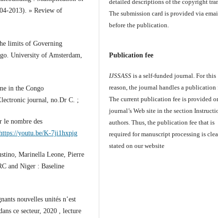
detailed descriptions of the copyright tran
04-2013). » Review of
The submission card is provided via emai
before the publication.
The limits of Governing
Publication fee
ngo. University of Amsterdam,
IJSSASS
is a self-funded journal. For this
reason, the journal handles a publication 
ome in the Congo
The current publication fee is provided o
ctronic journal, no.Dr C. ;
journal’s Web site in the section Instructi
r le nombre des
authors. Thus, the publication fee that is
https://youtu.be/K-7ji1hxpig
required for manuscript processing is clea
stated on our website
ustino, Marinella Leone, Pierre
C and Niger : Baseline
nants nouvelles unités n’est
ans ce secteur, 2020 , lecture