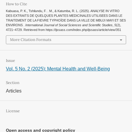
How to Cite
Kabuasa, P. K., Tshilundu, F. . M., & Katumba, R. L. (2025). ANALYSE IN VITRO
DES EXTRAITS DE QUELQUES PLANTES MEDICINALES UTILISEES DANS LE
TRAITEMENT DE LA FIEVRE TYPHOÏDE DANS LA VILLE DE MBUJI MAYI ET SES
ENVIRONS .
International Journal of Social Sciences and Scientific Studies
,
5
(2),
4721–4729. Retrieved from https://ijssass.com/index.php/ijssass/article/view/351
More Citation Formats
Issue
Vol. 5 No. 2 (2025): Mental Health and Well-Being
Section
Articles
License
Open access and copyright policy