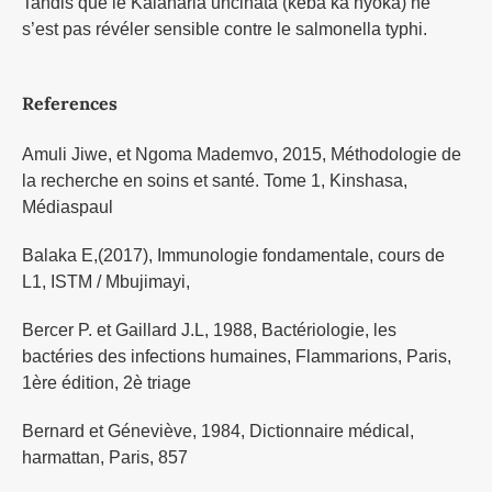
Tandis que le Kalaharia uncinata (keba ka nyoka) ne
s’est pas révéler sensible contre le salmonella typhi.
References
Amuli Jiwe, et Ngoma Mademvo, 2015, Méthodologie de
la recherche en soins et santé. Tome 1, Kinshasa,
Médiaspaul
Balaka E,(2017), Immunologie fondamentale, cours de
L1, ISTM / Mbujimayi,
Bercer P. et Gaillard J.L, 1988, Bactériologie, les
bactéries des infections humaines, Flammarions, Paris,
1ère édition, 2è triage
Bernard et Géneviève, 1984, Dictionnaire médical,
harmattan, Paris, 857