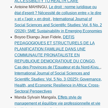
ACCESSIBILITY TO HEALTH CARE
Antoine MAHINGU,
Le droit : norme juridique ou
état d'esprit ? Nécessité de collusion entre « le dire
» et « l'agir » en droit
,
International Journal of
Social Sciences and Scientific Studies: Vol. 6 No. 2
(2026): SME Sustainability in Emerging Economies
Boyoo Ekangu Jean Fidele,
DEFIS
PEDAGOGIQUES ET STRUCTURELS DE LA
PLANIFICATION FAMILIALE DANS UNE
COMMUNAUTE PRONATALISTE EN
REPUBLIQUE DEMOCRATIQUE DU CONGO,
Cas des Provinces de l’Equateur et du Nord-Kivu.
,
International Journal of Social Sciences and
Scientific Studies: Vol. 5 No. 3 (2025): Governance,
Health, and Economic Resilience in Africa: Cross-
Sectoral Perspectives
Manda Sylvain Mangala,
Effets style de
management et équilibre vie professionnelle et vie