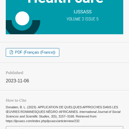
PDF (Français (France))
Published
2023-11-06
How to Cite
Donatien, B. L. (2023). APPLICATION DE QUELQUES APPROCHES DANS LES
ŒUVRES ROMANESQUES NÉGRO-AFRICAINES.
International Journal of Social
Sciences and Scientific Studies
,
3
(5), 3157–3168. Retrieved from
https://ijssass.com/index.php/ijssass/article/view/232