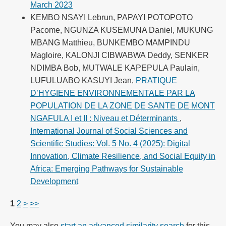
March 2023
KEMBO NSAYI Lebrun, PAPAYI POTOPOTO
Pacome, NGUNZA KUSEMUNA Daniel, MUKUNG
MBANG Matthieu, BUNKEMBO MAMPINDU
Magloire, KALONJI CIBWABWA Deddy, SENKER
NDIMBA Bob, MUTWALE KAPEPULA Paulain,
LUFULUABO KASUYI Jean,
PRATIQUE
D’HYGIENE ENVIRONNEMENTALE PAR LA
POPULATION DE LA ZONE DE SANTE DE MONT
NGAFULA I et II : Niveau et Déterminants
,
International Journal of Social Sciences and
Scientific Studies: Vol. 5 No. 4 (2025): Digital
Innovation, Climate Resilience, and Social Equity in
Africa: Emerging Pathways for Sustainable
Development
1
2
>
>>
You may also
start an advanced similarity search
for this