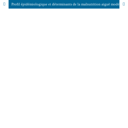
Profil épidémiologique et déterminants de la malnutrition aiguë modérée chez les enfants de 6–59 mois à Gbadolite