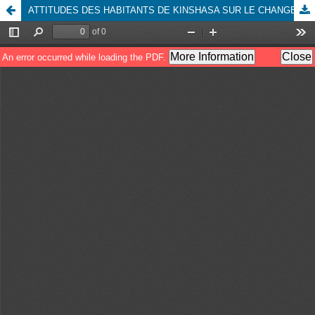
ATTITUDES DES HABITANTS DE KINSHASA SUR LE CHANGEMENT CLIMATIQUE