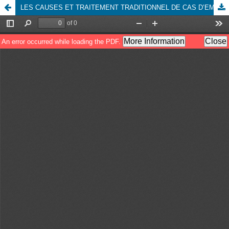
LES CAUSES ET TRAITEMENT TRADITIONNEL DE CAS D’EMPOISONNEMENT CHEZ LES HABITANTS DE LA VILLE DE KALEMIE