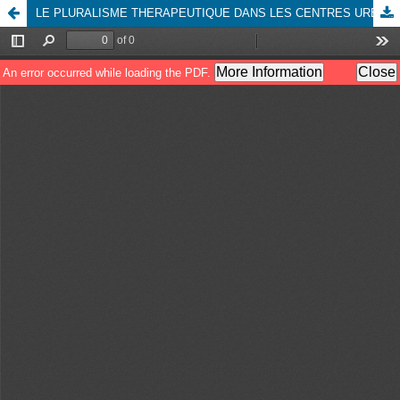
LE PLURALISME THERAPEUTIQUE DANS LES CENTRES URBAINS EN REPUBLIQUE DEMOCRATIQUE DU CONGO: RÈGLEMENTATION COMME MOYEN DE PROTECTION DES CONSOMMATEURS À L’ÈRE DE NUMÉRIQUE